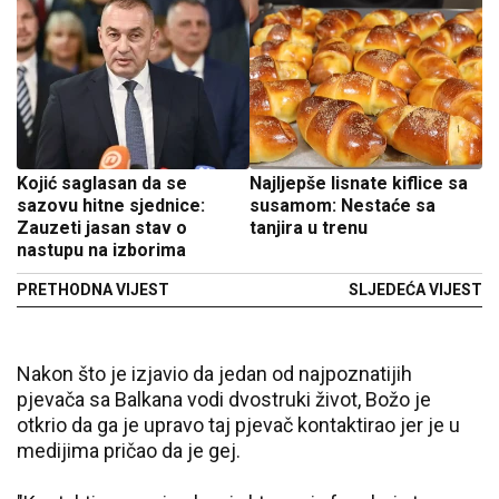
Kojić saglasan da se
Najljepše lisnate kiflice sa
sazovu hitne sjednice:
susamom: Nestaće sa
Zauzeti jasan stav o
tanjira u trenu
nastupu na izborima
PRETHODNA VIJEST
SLJEDEĆA VIJEST
Nakon što je izjavio da jedan od najpoznatijih
pjevača sa Balkana vodi dvostruki život, Božo je
otkrio da ga je upravo taj pjevač kontaktirao jer je u
medijima pričao da je gej.