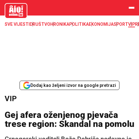
aloonline.b
a
SVE VIJESTI
DRUŠTVO
HRONIKA
POLITIKA
EKONOMIJA
SPORT
VIP
R
Dodaj kao željeni izvor na google pretrazi
VIP
Gej afera oženjenog pjevača
trese region: Skandal na pomolu