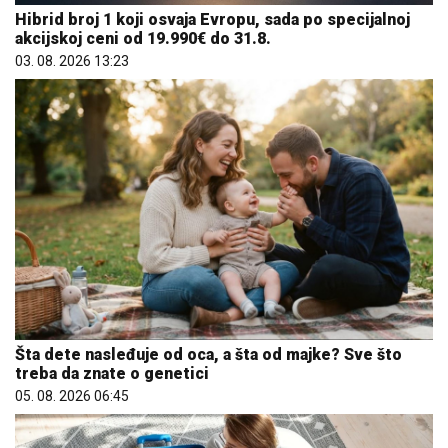
Hibrid broj 1 koji osvaja Evropu, sada po specijalnoj
akcijskoj ceni od 19.990€ do 31.8.
03. 08. 2026 13:23
Šta dete nasleđuje od oca, a šta od majke? Sve što
treba da znate o genetici
05. 08. 2026 06:45