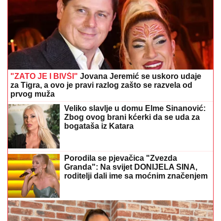
"ZATO JE I BIVŠI"
Jovana Jeremić se uskoro udaje
za Tigra, a ovo je pravi razlog zašto se razvela od
prvog muža
Veliko slavlje u domu Elme Sinanović:
Zbog ovog brani kćerki da se uda za
bogataša iz Katara
Porodila se pjevačica "Zvezda
Granda": Na svijet DONIJELA SINA,
roditelji dali ime sa moćnim značenjem