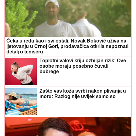
Čeka u redu kao i svi ostali: Novak Đoković uživa na
ljetovanju u Crnoj Gori, prodavačica otkrila nepoznati
detalj o teniseru
Toplotni valovi kriju ozbiljan rizik: Ove
osobe moraju posebno čuvati
bubrege
Zašto vas koža svrbi nakon plivanja u
moru: Razlog nije uvijek samo so