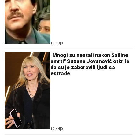
13:59
|
0
"Mnogi su nestali nakon Sašine
smrti" Suzana Jovanović otkrila
da su je zaboravili ljudi sa
estrade
12:44
|
0