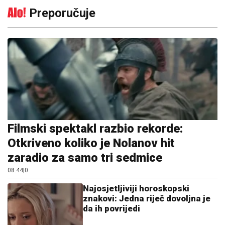
Preporučuje
Filmski spektakl razbio rekorde:
Otkriveno koliko je Nolanov hit
zaradio za samo tri sedmice
08:44
|
0
Najosjetljiviji horoskopski
znakovi: Jedna riječ dovoljna je
da ih povrijedi