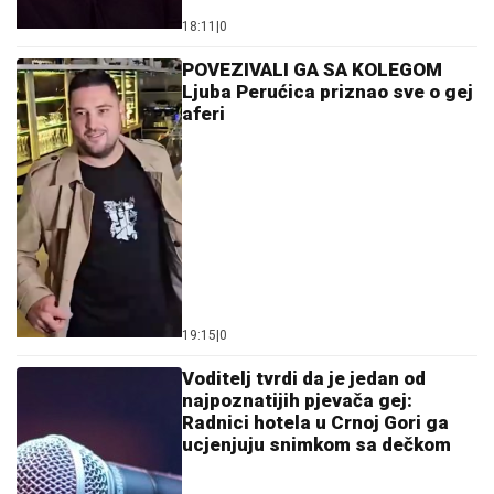
18:11
|
0
POVEZIVALI GA SA KOLEGOM
Ljuba Perućica priznao sve o gej
aferi
19:15
|
0
Voditelj tvrdi da je jedan od
najpoznatijih pjevača gej:
Radnici hotela u Crnoj Gori ga
ucjenjuju snimkom sa dečkom