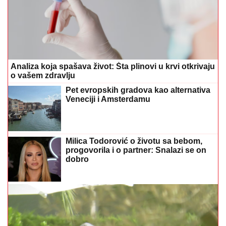
Analiza koja spašava život: Šta plinovi u krvi otkrivaju
o vašem zdravlju
Pet evropskih gradova kao alternativa
Veneciji i Amsterdamu
Milica Todorović o životu sa bebom,
progovorila i o partner: Snalazi se on
dobro