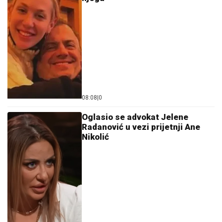
08:08
|
0
Oglasio se advokat Jelene
Radanović u vezi prijetnji Ane
Nikolić