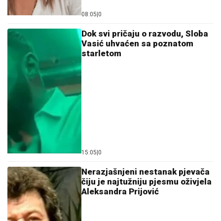
08:05
|
0
Dok svi pričaju o razvodu, Sloba
Vasić uhvaćen sa poznatom
starletom
15:05
|
0
Nerazjašnjeni nestanak pjevača
čiju je najtužniju pjesmu oživjela
Aleksandra Prijović