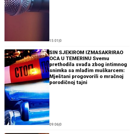
15:01
|
0
SIN SJEKIROM IZMASAKRIRAO
OCA U TEMERINU Svemu
prethodila svađa zbog intimnog
snimka sa mlađim muškarcem:
Mještani progovorili o mračnoj
porodičnoj tajni
09:06
|
0