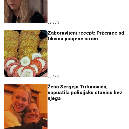
08:00
|
0
Zaboravljeni recept: Prženice od
tikvica punjene sirom
08:47
|
0
Žena Sergeja Trifunovića,
napustila policijsku stanicu bez
njega