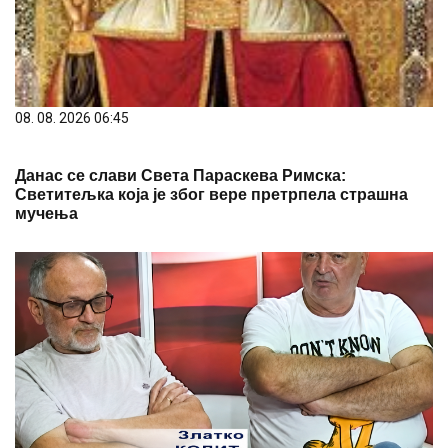
08. 08. 2026 06:45
Данас се слави Света Параскева Римска:
Светитељка која је због вере претрпела страшна
мучења