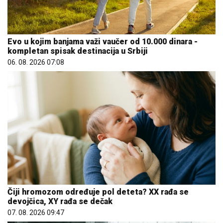
Evo u kojim banjama važi vaučer od 10.000 dinara -
kompletan spisak destinacija u Srbiji
06. 08. 2026 07:08
Čiji hromozom određuje pol deteta? XX rađa se
devojčica, XY rađa se dečak
07. 08. 2026 09:47