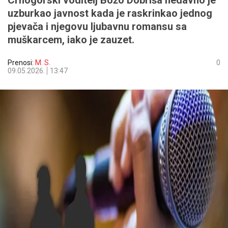
Crnogorski voditelj Božo Dobriša nedavno je
uzburkao javnost kada je raskrinkao jednog
pjevača i njegovu ljubavnu romansu sa
muškarcem, iako je zauzet.
Prenosi:
M. S.
0
09.05.2026.
13:47