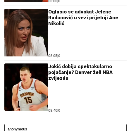
08:08
|
0
Oglasio se advokat Jelene
Radanović u vezi prijetnji Ane
Nikolić
08:05
|
0
Jokić dobija spektakularno
pojačanje? Denver želi NBA
zvijezdu
08:40
|
0