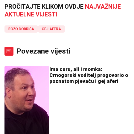
PROČITAJTE KLIKOM OVDJE
NAJVAŽNIJE
AKTUELNE VIJESTI
BOŽO DOBRIŠA
GEJ AFERA
Povezane vijesti
Ima curu, ali i momka:
Crnogorski voditelj progovorio o
poznatom pjevaču i gej aferi