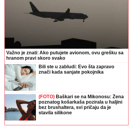
Važno je znati: Ako putujete avionom, ovu grešku sa
hranom pravi skoro svako
Bili ste u zabludi: Evo šta zapravo
znači kada sanjate pokojnika
(FOTO)
Baškari se na Mikonosu: Žena
poznatog košarkaša pozirala u haljini
bez brushaltera, svi pričaju da je
stavila silikone