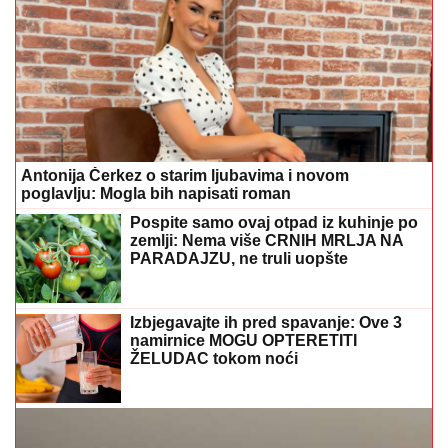
Antonija Čerkez o starim ljubavima i novom
poglavlju: Mogla bih napisati roman
Pospite samo ovaj otpad iz kuhinje po
zemlji: Nema više CRNIH MRLJA NA
PARADAJZU, ne truli uopšte
Izbjegavajte ih pred spavanje: Ove 3
namirnice MOGU OPTERETITI
ŽELUDAC tokom noći