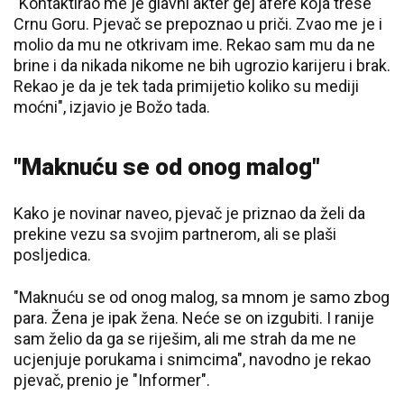
"Kontaktirao me je glavni akter gej afere koja trese
Crnu Goru. Pjevač se prepoznao u priči. Zvao me je i
molio da mu ne otkrivam ime. Rekao sam mu da ne
brine i da nikada nikome ne bih ugrozio karijeru i brak.
Rekao je da je tek tada primijetio koliko su mediji
moćni", izjavio je Božo tada.
"Maknuću se od onog malog"
Kako je novinar naveo, pjevač je priznao da želi da
prekine vezu sa svojim partnerom, ali se plaši
posljedica.
"Maknuću se od onog malog, sa mnom je samo zbog
para. Žena je ipak žena. Neće se on izgubiti. I ranije
sam želio da ga se riješim, ali me strah da me ne
ucjenjuje porukama i snimcima", navodno je rekao
pjevač, prenio je "Informer".