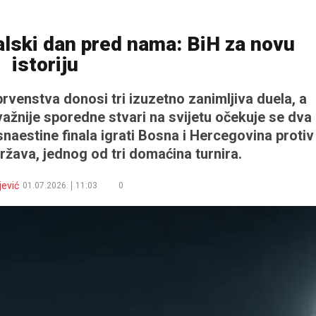
lski dan pred nama: BiH za novu
istoriju
venstva donosi tri izuzetno zanimljiva duela, a
jvažnije sporedne stvari na svijetu očekuje se dva
naestine finala igrati Bosna i Hercegovina protiv
ržava, jednog od tri domaćina turnira.
jević
01.07.2026.
11:03
0