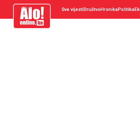
aloonline.ba
Sve vijesti
Društvo
Hronika
Politika
Ek