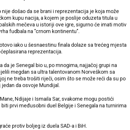
nije došao da se brani i reprezentacija je koja može
kom kupu nacija, a kojem je poslije oduzeta titula u
balskih mečeva u istoriji ove igre, sigurno će imati motiv
 vrha fudbala na "crnom kontinentu".
gotovo iako u šesnaestinu finala dolaze sa trećeg mjesta
rećeplasirana reprezentacija.
na da je Senegal bio u, po mnogima, najjačoj grupi na
ijelili megdan sa ultra talentovanom Norveškom sa
 ne treba trošiti riječi, osim što se može reći da su po
 jedan da osvoje Mundijal.
ali Mane, Ndijaje i Ismaila Sar, svakome mogu postići
biti prvi međusobni duel Belgije i Senegala na turnirima
raće protiv boljeg iz duela SAD-a i BiH.