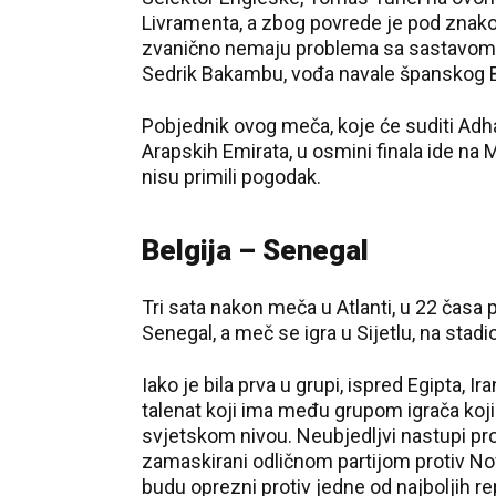
Livramenta, a zbog povrede je pod znakom
zvanično nemaju problema sa sastavom, či
Sedrik Bakambu, vođa navale španskog B
Pobjednik ovog meča, koje će suditi 
Arapskih Emirata, u osmini finala ide na M
nisu primili pogodak.
Belgija – Senegal
Tri sata nakon meča u Atlanti, u 22 časa
Senegal, a meč se igra u Sijetlu, na stad
Iako je bila prva u grupi, ispred Egipta, 
talenat koji ima među grupom igrača ko
svjetskom nivou. Neubjedljvi nastupi proti
zamaskirani odličnom partijom protiv Nov
budu oprezni protiv jedne od najboljih rep