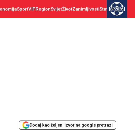
onomija
Sport
VIP
Region
Svijet
Život
Zanimljivosti
Stav
SP2026
Dodaj kao željeni izvor na google pretrazi