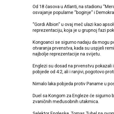
Od 18 časova u Atlanti, na stadionu “Mer
osvajanje popularne “boginje“ i Demokr
“Gordi Albion“ u ovaj meč ulazi kao apsolut
reprezentaciju, koja je u grupnoj fazi po
Kongoanci se sigurno nadaju da mogu pono
otvaranja prvenstva, kada su uspjeli remi
najbolje reprezentacije na svijetu.
Englezi su dosad na prvenstvu pokazali i
pobjede od 4:2, ali i ranjivi, pogotovo pro
Nimalo laka pobjeda protiv Paname u posl
Duel sa Kongom za Engleze će sigurno b
zvaničnih međusobnih utakmica.
Selektor Engleske, Tomas Tuhel na ovom