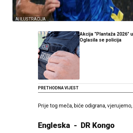
AI ILUSTRACIJA
Akcija "Plantaža 2026" 
Oglasila se policija
PRETHODNA VIJEST
Prije tog meča, biće odigrana, vjerujemo,
Engleska - DR Kongo