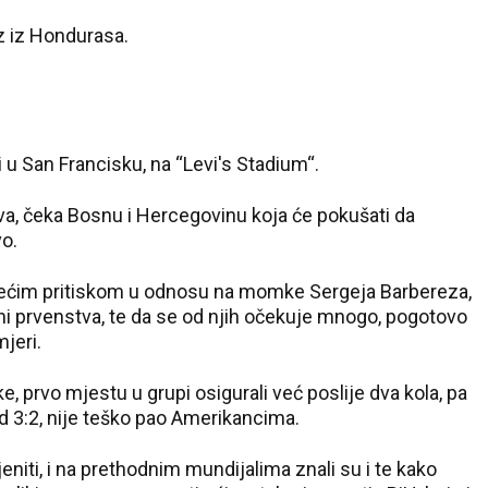
20 °C
z iz Hondurasa.
Pale
 u San Francisku, na “Levi's Stadium“.
va, čeka Bosnu i Hercegovinu koja će pokušati da
vo.
većim pritiskom u odnosu na momke Sergeja Barbereza,
ni prvenstva, te da se od njih očekuje mnogo, pogotovo
mjeri.
, prvo mjestu u grupi osigurali već poslije dva kola, pa
od 3:2, nije teško pao Amerikancima.
eniti, i na prethodnim mundijalima znali su i te kako