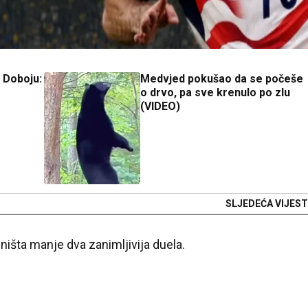
u Doboju:
Medvjed pokušao da se počeše
o drvo, pa sve krenulo po zlu
(VIDEO)
SLJEDEĆA VIJEST
 ništa manje dva zanimljivija duela.