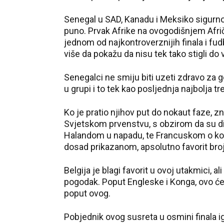
Senegal u SAD, Kanadu i Meksiko sigurno 
puno. Prvak Afrike na ovogodišnjem Afrič
jednom od najkontroverznijih finala i fud
više da pokažu da nisu tek tako stigli do
Senegalci ne smiju biti uzeti zdravo za 
u grupi i to tek kao posljednja najbolja t
Ko je pratio njihov put do nokaut faze, z
Svjetskom prvenstvu, s obzirom da su d
Halandom u napadu, te Francuskom o kojoj
dosad prikazanom, apsolutno favorit broj
Belgija je blagi favorit u ovoj utakmici, 
pogodak. Poput Engleske i Konga, ovo će 
poput ovog.
Pobjednik ovog susreta u osmini finala ig