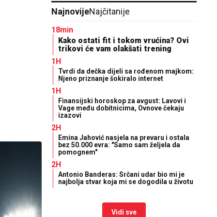
Najnovije
Najčitanije
18min
Kako ostati fit i tokom vrućina? Ovi
trikovi će vam olakšati trening
1H
Tvrdi da dečka dijeli sa rođenom majkom:
Njeno priznanje šokiralo internet
1H
Finansijski horoskop za avgust: Lavovi i
Vage među dobitnicima, Ovnove čekaju
izazovi
2H
Emina Jahović nasjela na prevaru i ostala
bez 50.000 evra: "Samo sam željela da
pomognem"
2H
Antonio Banderas: Srčani udar bio mi je
najbolja stvar koja mi se dogodila u životu
Vidi sve