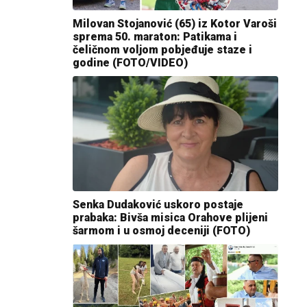
Milovan Stojanović (65) iz Kotor Varoši
sprema 50. maraton: Patikama i
čeličnom voljom pobjeđuje staze i
godine (FOTO/VIDEO)
Senka Dudaković uskoro postaje
prabaka: Bivša misica Orahove plijeni
šarmom i u osmoj deceniji (FOTO)