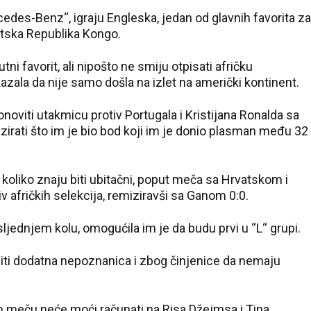
cedes-Benz“, igraju Engleska, jedan od glavnih favorita za
atska Republika Kongo.
ni favorit, ali nipošto ne smiju otpisati afričku
kazala da nije samo došla na izlet na američki kontinent.
viti utakmicu protiv Portugala i Kristijana Ronalda sa
zirati što im je bio bod koji im je donio plasman među 32
 koliko znaju biti ubitačni, poput meča sa Hrvatskom i
tiv afričkih selekcija, remiziravši sa Ganom 0:0.
jednjem kolu, omogućila im je da budu prvi u “L“ grupi.
iti dodatna nepoznanica i zbog činjenice da nemaju
 meču neće moći računati na Risa Džejmsa i Tina