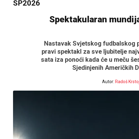
SP2026
Spektakularan mundija
Nastavak Svjetskog fudbalskog pr
pravi spektakl za sve ljubitelje na
sata iza ponoći kada će u meču šes
Sjedinjenih Američkih D
Autor:
Radoš Krsto