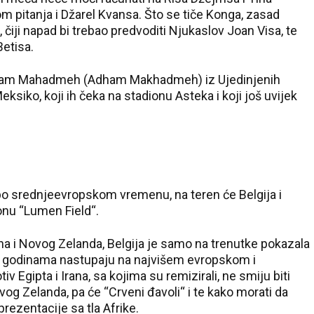
 pitanja i Džarel Kvansa. Što se tiče Konga, zasad
ji napad bi trebao predvoditi Njukaslov Joan Visa, te
etisa.
Adham Mahadmeh (Adham Makhadmeh) iz Ujedinjenih
eksiko, koji ih čeka na stadionu Asteka i koji još uvijek
 po srednjeevropskom vremenu, na teren će Belgija i
ionu “Lumen Field“.
Irana i Novog Zelanda, Belgija je samo na trenutke pokazala
ji godinama nastupaju na najvišem evropskom i
v Egipta i Irana, sa kojima su remizirali, ne smiju biti
og Zelanda, pa će “Crveni đavoli“ i te kako morati da
rezentacije sa tla Afrike.