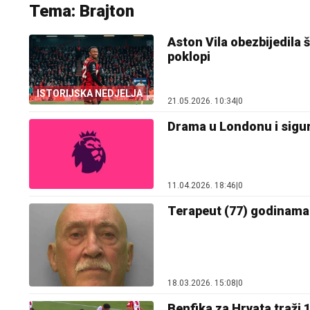
Tema: Brajton
Aston Vila obezbijedila 
poklopi
ISTORIJSKA NEDJELJA
21.05.2026. 10:34
|
0
Drama u Londonu i sigur
11.04.2026. 18:46
|
0
Terapeut (77) godinama 
18.03.2026. 15:08
|
0
Benfika za Hrvata traži 1