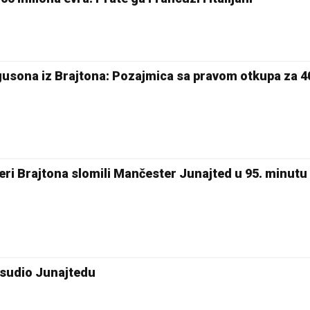
usona iz Brajtona: Pozajmica sa pravom otkupa za 4
i Brajtona slomili Mančester Junajted u 95. minutu
esudio Junajtedu