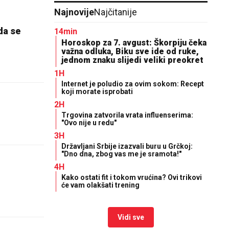
Najnovije
Najčitanije
da se
14min
Horoskop za 7. avgust: Škorpiju čeka
važna odluka, Biku sve ide od ruke,
jednom znaku slijedi veliki preokret
1H
Internet je poludio za ovim sokom: Recept
koji morate isprobati
2H
Trgovina zatvorila vrata influenserima:
"Ovo nije u redu"
3H
Državljani Srbije izazvali buru u Grčkoj:
"Dno dna, zbog vas me je sramota!"
4H
Kako ostati fit i tokom vrućina? Ovi trikovi
će vam olakšati trening
Vidi sve