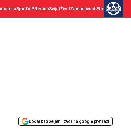
onomija
Sport
VIP
Region
Svijet
Život
Zanimljivosti
Stav
SP2026
Dodaj kao željeni izvor na google pretrazi