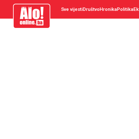
aloonline.ba
Sve vijesti
Društvo
Hronika
Politika
Ek