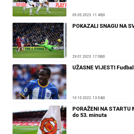
05.05.2023. 11:49
|
0
POKAZALI SNAGU NA SVOM
29.01.2023. 17:08
|
0
UŽASNE VIJESTI Fudbale
10.10.2022. 13:04
|
0
PORAŽENI NA STARTU Man
do 53. minuta