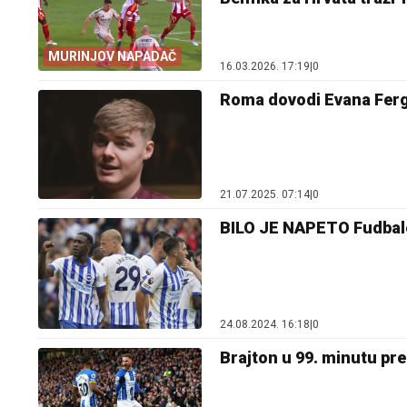
MURINJOV NAPADAČ
16.03.2026. 17:19
|
0
Roma dovodi Evana Ferg
21.07.2025. 07:14
|
0
BILO JE NAPETO Fudbaler
24.08.2024. 16:18
|
0
Brajton u 99. minutu pr