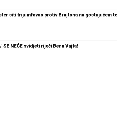
r siti trijumfovao protiv Brajtona na gostujućem t
E NEĆE svidjeti riječi Bena Vajta!