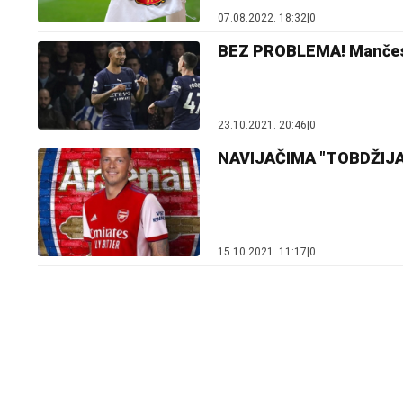
07.08.2022. 18:32
|
0
BEZ PROBLEMA! Mančeste
23.10.2021. 20:46
|
0
NAVIJAČIMA "TOBDŽIJA" S
15.10.2021. 11:17
|
0