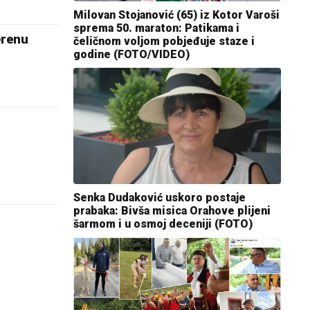
Milovan Stojanović (65) iz Kotor Varoši
sprema 50. maraton: Patikama i
erenu
čeličnom voljom pobjeđuje staze i
godine (FOTO/VIDEO)
Senka Dudaković uskoro postaje
prabaka: Bivša misica Orahove plijeni
šarmom i u osmoj deceniji (FOTO)