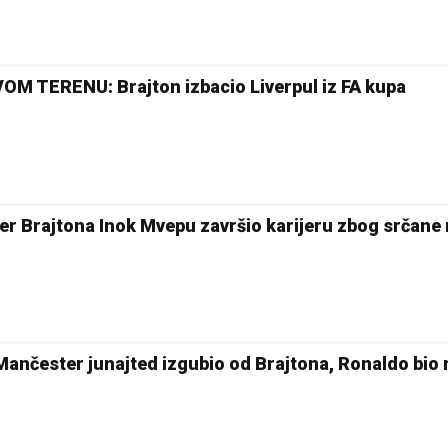
 TERENU: Brajton izbacio Liverpul iz FA kupa
r Brajtona Inok Mvepu završio karijeru zbog srčane
čester junajted izgubio od Brajtona, Ronaldo bio n