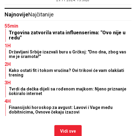
29.11.2024. 13:50
|
0
Najnovije
Najčitanije
55min
Trgovina zatvorila vrata influenserima: "Ovo nije u
redu"
1H
Državljani Srbije izazvali buru u Grčkoj: "Dno dna, zbog vas
me je sramota!"
2H
Kako ostati fit i tokom vrućina? Ovi trikovi će vam olakšati
trening
3H
Tvrdi da dečka dijeli sa rođenom majkom: Njeno priznanje
šokiralo internet
4H
Finansijski horoskop za avgust: Lavovi i Vage među
dobitnicima, Ovnove čekaju izazovi
Vidi sve