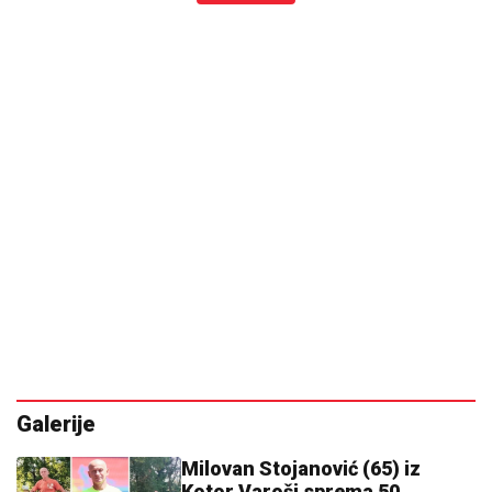
Galerije
Milovan Stojanović (65) iz
Kotor Varoši sprema 50.