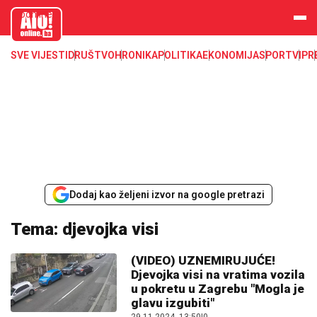
aloonline.b
a
SVE VIJESTI
DRUŠTVO
HRONIKA
POLITIKA
EKONOMIJA
SPORT
VIP
R
Dodaj kao željeni izvor na google pretrazi
Tema: djevojka visi
(VIDEO) UZNEMIRUJUĆE!
Djevojka visi na vratima vozila
u pokretu u Zagrebu "Mogla je
glavu izgubiti"