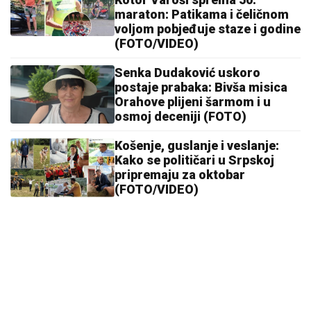
maraton: Patikama i čeličnom
voljom pobjeđuje staze i godine
(FOTO/VIDEO)
Senka Dudaković uskoro
postaje prabaka: Bivša misica
Orahove plijeni šarmom i u
osmoj deceniji (FOTO)
Košenje, guslanje i veslanje:
Kako se političari u Srpskoj
pripremaju za oktobar
(FOTO/VIDEO)