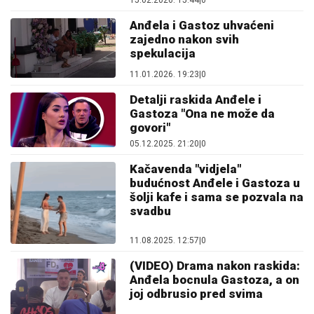
15.02.2026. 15:44
|
0
Anđela i Gastoz uhvaćeni
zajedno nakon svih
spekulacija
11.01.2026. 19:23
|
0
Detalji raskida Anđele i
Gastoza "Ona ne može da
govori"
05.12.2025. 21:20
|
0
Kačavenda "vidjela"
budućnost Anđele i Gastoza u
šolji kafe i sama se pozvala na
svadbu
11.08.2025. 12:57
|
0
(VIDEO) Drama nakon raskida:
Anđela bocnula Gastoza, a on
joj odbrusio pred svima