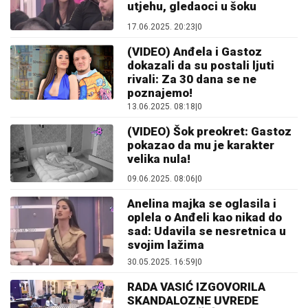
utjehu, gledaoci u šoku
17.06.2025. 20:23
|
0
(VIDEO) Anđela i Gastoz
dokazali da su postali ljuti
rivali: Za 30 dana se ne
poznajemo!
13.06.2025. 08:18
|
0
(VIDEO) Šok preokret: Gastoz
pokazao da mu je karakter
velika nula!
09.06.2025. 08:06
|
0
Anelina majka se oglasila i
oplela o Anđeli kao nikad do
sad: Udavila se nesretnica u
svojim lažima
30.05.2025. 16:59
|
0
RADA VASIĆ IZGOVORILA
SKANDALOZNE UVREDE