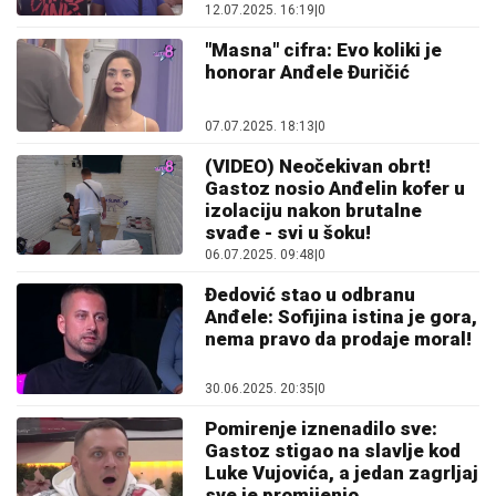
12.07.2025. 16:19
|
0
"Masna" cifra: Evo koliki je
honorar Anđele Đuričić
07.07.2025. 18:13
|
0
(VIDEO) Neočekivan obrt!
Gastoz nosio Anđelin kofer u
izolaciju nakon brutalne
svađe - svi u šoku!
06.07.2025. 09:48
|
0
Đedović stao u odbranu
Anđele: Sofijina istina je gora,
nema pravo da prodaje moral!
30.06.2025. 20:35
|
0
Pomirenje iznenadilo sve:
Gastoz stigao na slavlje kod
Luke Vujovića, a jedan zagrljaj
sve je promijenio