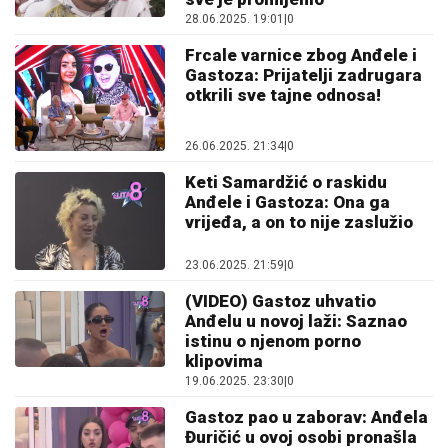
28.06.2025. 19:01
|
0
Frcale varnice zbog Anđele i
Gastoza: Prijatelji zadrugara
otkrili sve tajne odnosa!
26.06.2025. 21:34
|
0
Keti Samardžić o raskidu
Anđele i Gastoza: Ona ga
vrijeđa, a on to nije zaslužio
23.06.2025. 21:59
|
0
(VIDEO) Gastoz uhvatio
Anđelu u novoj laži: Saznao
istinu o njenom porno
klipovima
19.06.2025. 23:30
|
0
Gastoz pao u zaborav: Anđela
Đuričić u ovoj osobi pronašla