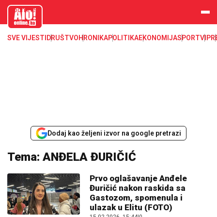
aloonline.b
a
SVE VIJESTI
DRUŠTVO
HRONIKA
POLITIKA
EKONOMIJA
SPORT
VIP
R
Dodaj kao željeni izvor na google pretrazi
Tema: ANĐELA ĐURIČIĆ
Prvo oglašavanje Anđele
Đuričić nakon raskida sa
Gastozom, spomenula i
ulazak u Elitu (FOTO)