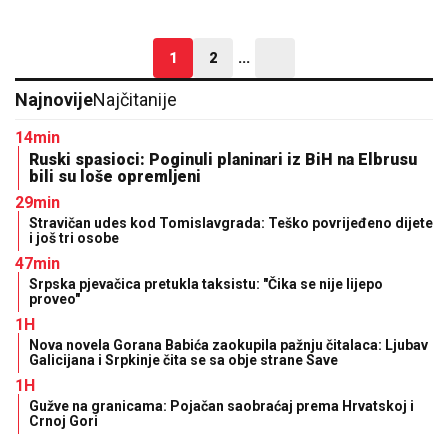
1
2
...
Najnovije
Najčitanije
14min
Ruski spasioci: Poginuli planinari iz BiH na Elbrusu
bili su loše opremljeni
29min
Stravičan udes kod Tomislavgrada: Teško povrijeđeno dijete
i još tri osobe
47min
Srpska pjevačica pretukla taksistu: "Čika se nije lijepo
proveo"
1H
Nova novela Gorana Babića zaokupila pažnju čitalaca: Ljubav
Galicijana i Srpkinje čita se sa obje strane Save
1H
Gužve na granicama: Pojačan saobraćaj prema Hrvatskoj i
Crnoj Gori