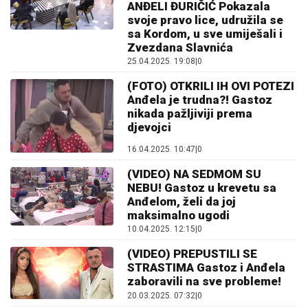
ANĐELI ĐURIČIĆ Pokazala
svoje pravo lice, udružila se
sa Kordom, u sve umiješali i
Zvezdana Slavnića
25.04.2025. 19:08
|
0
(FOTO) OTKRILI IH OVI POTEZI
Anđela je trudna?! Gastoz
nikada pažljiviji prema
djevojci
16.04.2025. 10:47
|
0
(VIDEO) NA SEDMOM SU
NEBU! Gastoz u krevetu sa
Anđelom, želi da joj
maksimalno ugodi
10.04.2025. 12:15
|
0
(VIDEO) PREPUSTILI SE
STRASTIMA Gastoz i Anđela
zaboravili na sve probleme!
20.03.2025. 07:32
|
0