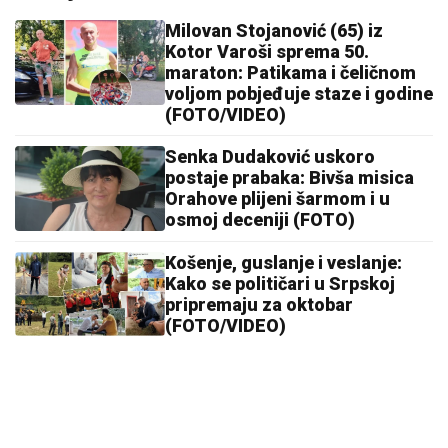
Milovan Stojanović (65) iz
Kotor Varoši sprema 50.
maraton: Patikama i čeličnom
voljom pobjeđuje staze i godine
(FOTO/VIDEO)
Senka Dudaković uskoro
postaje prabaka: Bivša misica
Orahove plijeni šarmom i u
osmoj deceniji (FOTO)
Košenje, guslanje i veslanje:
Kako se političari u Srpskoj
pripremaju za oktobar
(FOTO/VIDEO)