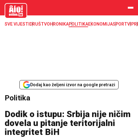
aloonline.b
a
SVE VIJESTI
DRUŠTVO
HRONIKA
POLITIKA
EKONOMIJA
SPORT
VIP
R
Dodaj kao željeni izvor na google pretrazi
Politika
Dodik o istupu: Srbija nije ničim
dovela u pitanje teritorijalni
integritet BiH