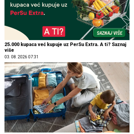
25.000 kupaca već kupuje uz PerSu Extra. A ti? Saznaj
više
03. 08. 2026 07:31
Većina građana izgubi novac pre nego što stigne na
letovanje - ovih 7 troškova skoro niko ne planira
15. 07. 2026 07:44