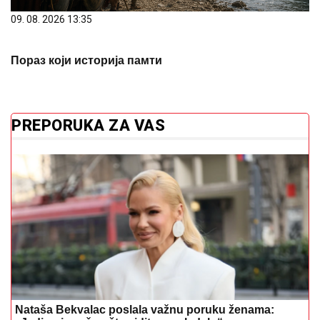
Пораз који историја памти
PREPORUKA ZA VAS
Nataša Bekvalac poslala važnu poruku ženama:
„Jedino je važno šta vidite u ogledalu“
Miljana Kulić na moru sa sinom: Željko
je grli, a prizor raznježio mnoge