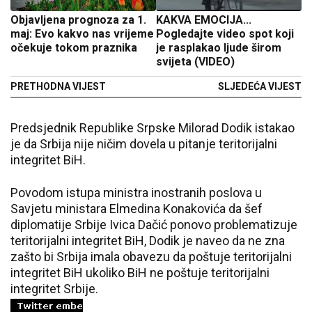
Objavljena prognoza za 1.
KAKVA EMOCIJA...
maj: Evo kakvo nas vrijeme
Pogledajte video spot koji
očekuje tokom praznika
je rasplakao ljude širom
svijeta (VIDEO)
PRETHODNA VIJEST
SLJEDEĆA VIJEST
Predsjednik Republike Srpske Milorad Dodik istakao
je da Srbija nije ničim dovela u pitanje teritorijalni
integritet BiH.
Povodom istupa ministra inostranih poslova u
Savjetu ministara Elmedina Konakovića da šef
diplomatije Srbije Ivica Dačić ponovo problematizuje
teritorijalni integritet BiH, Dodik je naveo da ne zna
zašto bi Srbija imala obavezu da poštuje teritorijalni
integritet BiH ukoliko BiH ne poštuje teritorijalni
integritet Srbije.