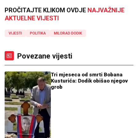
PROČITAJTE KLIKOM OVDJE
NAJVAŽNIJE
AKTUELNE VIJESTI
VIJESTI
POLITIKA
MILORAD DODIK
Povezane vijesti
Tri mjeseca od smrti Bobana
Kusturića: Dodik obišao njegov
grob