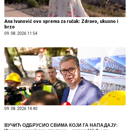
Ana Ivanović ovo sprema za ručak: Zdravo, ukusno i
brzo
09. 08. 2026 11:54
09. 08. 2026 14:40
ВУЧИЋ ОДБРУСИО СВИМА КОЈИ ГА НАПАДАЈУ:
Имамо само једну столицу – српску! Нећу да
будемо слуге било чије!