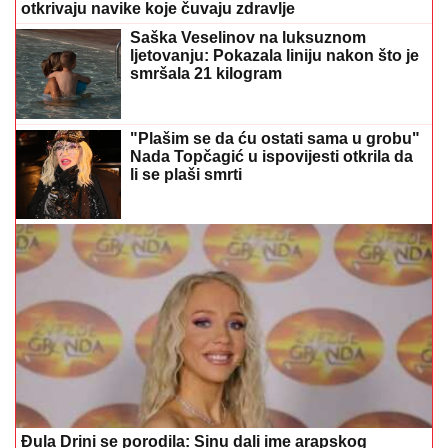
ljetovanju: Pokazala liniju nakon što je
smršala 21 kilogram
"Plašim se da ću ostati sama u grobu"
Nada Topčagić u ispovijesti otkrila da
li se plaši smrti
Đula Drini se porodila: Sinu dali ime arapskog
porijekla
"Ilijan uživa kao mali princ" Ceca