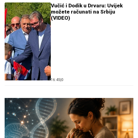
Vučić i Dodik u Drvaru: Uvijek
možete računati na Srbiju
(VIDEO)
16:45
|
0