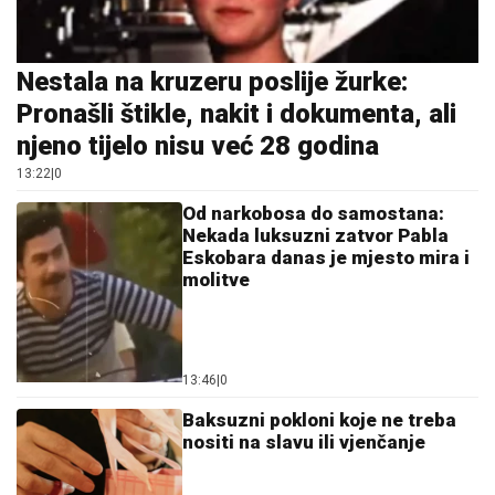
Nestala na kruzeru poslije žurke:
Pronašli štikle, nakit i dokumenta, ali
njeno tijelo nisu već 28 godina
13:22
|
0
Od narkobosa do samostana:
Nekada luksuzni zatvor Pabla
Eskobara danas je mjesto mira i
molitve
13:46
|
0
Baksuzni pokloni koje ne treba
nositi na slavu ili vjenčanje