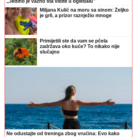
Primijetili ste da vam se pčela
zadržava oko kuće? To nikako nije
slučajno
Ne odustajte od treninga zbog vrućina: Evo kako
sigurno ostati aktivan
MOTOR AUTOMOBILA VAM OVO