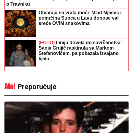
pomrčina Sunca u Lavu donose val
sreće OVIM znakovima
(FOTO)
Liniju dovela do savršenstva:
Sanja Grujić raskinula sa Markom
Stefanovićem, pa pokazala izvajano
tijelo
Preporučuje