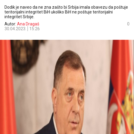
Dodik je naveo da ne zna zašto bi Srbija imala obavezu da poštuje
teritorijalni integritet BiH ukoliko BiH ne poštuje teritorijalni
integritet Srbije.
Autor:
Ana Dragaš
0
30.04.2023.
15:26