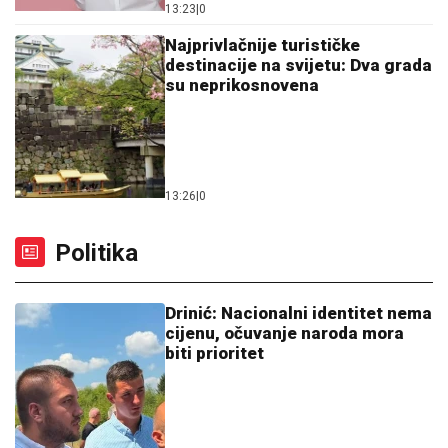
destinacije na svijetu: Dva grada
su neprikosnovena
13:26
|
0
Politika
Drinić: Nacionalni identitet nema
cijenu, očuvanje naroda mora
biti prioritet