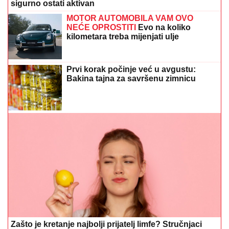
NEĆE OPROSTITI
Evo na koliko
kilometara treba mijenjati ulje
Prvi korak počinje već u avgustu:
Bakina tajna za savršenu zimnicu
Zašto je kretanje najbolji prijatelj limfe? Stručnjaci
otkrivaju navike koje čuvaju zdravlje
Saška Veselinov na luksuznom