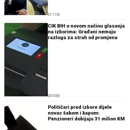
CIK BIH o novom načinu glasanja
na izborima: Građani nemaju
razloga za strah od promjena
20:03
|
0
Političari pred izbore dijele
novac šakom i kapom:
Penzioneri dobijaju 31 milion KM