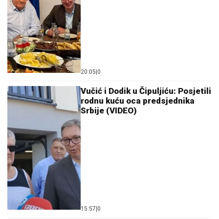
20:05
|
0
Vučić i Dodik u Čipuljiću: Posjetili
rodnu kuću oca predsjednika
Srbije (VIDEO)
15:57
|
0