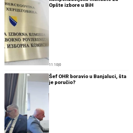
11:10
|
0
Šef OHR boravio u Banjaluci, šta
je poručio?
21:11
|
0