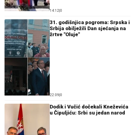
14:12
|
0
31. godišnjica pogroma: Srpska i
Srbija obilježili Dan sjećanja na
žrtve "Oluje"
22:09
|
0
Dodik i Vučić dočekali Kneževića
u Čipuljiću: Srbi su jedan narod