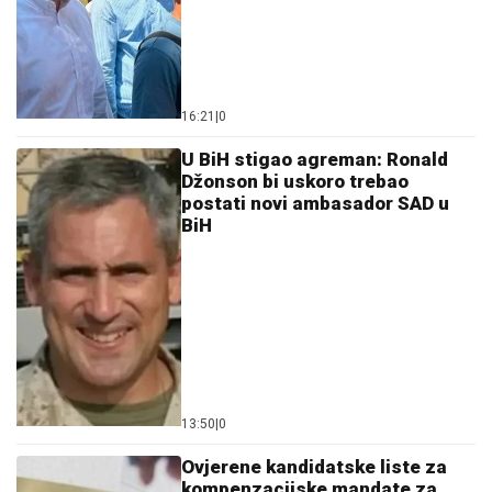
16:21
|
0
U BiH stigao agreman: Ronald
Džonson bi uskoro trebao
postati novi ambasador SAD u
BiH
13:50
|
0
Ovjerene kandidatske liste za
kompenzacijske mandate za
Opšte izbore u BiH