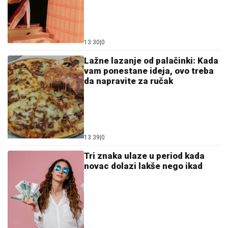
13:30
|
0
Lažne lazanje od palačinki: Kada
vam ponestane ideja, ovo treba
da napravite za ručak
13:39
|
0
Tri znaka ulaze u period kada
novac dolazi lakše nego ikad
13:23
|
0
Najprivlačnije turističke