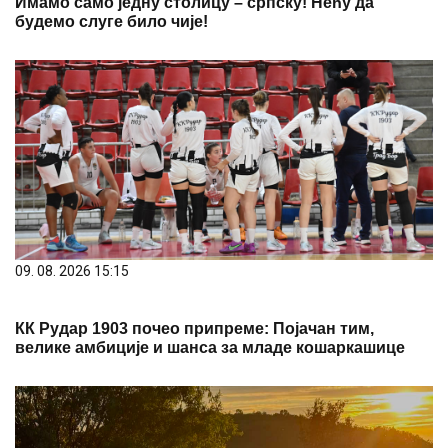
09. 08. 2026 15:15
КК Рудар 1903 почео припреме: Појачан тим,
велике амбиције и шанса за младе кошаркашице