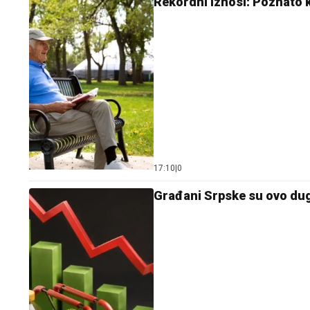
Rekordni iznosi: Poznato k
17:10
|
0
Građani Srpske su ovo dugo 