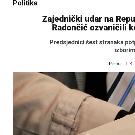
Politika
Zajednički udar na Repub
Radončić ozvaničili k
Predsjednici šest stranaka po
izborim
Prenosi:
T. B.