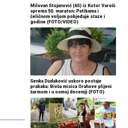
Milovan Stojanović (65) iz Kotor Varoši
sprema 50. maraton: Patikama i
čeličnom voljom pobjeđuje staze i
godine (FOTO/VIDEO)
Senka Dudaković uskoro postaje
prabaka: Bivša misica Orahove plijeni
šarmom i u osmoj deceniji (FOTO)