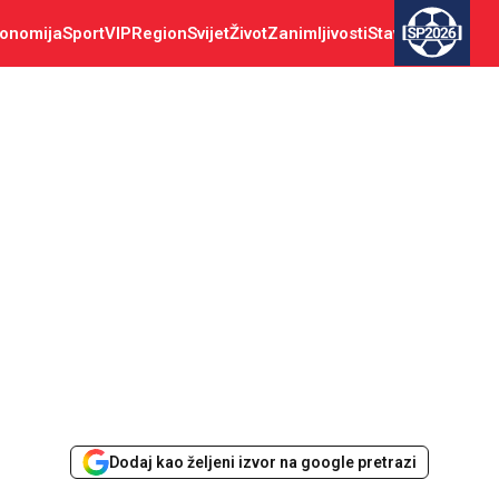
onomija
Sport
VIP
Region
Svijet
Život
Zanimljivosti
Stav
SP2026
Dodaj kao željeni izvor na google pretrazi