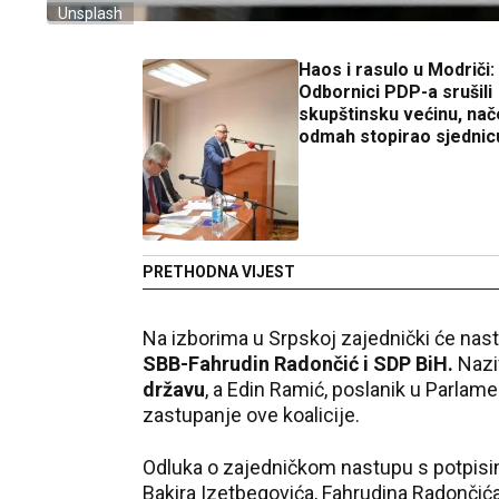
Unsplash
Haos i rasulo u Modriči:
Odbornici PDP-a srušili
skupštinsku većinu, nač
odmah stopirao sjednic
PRETHODNA VIJEST
Na izborima u Srpskoj zajednički će nast
SBB-Fahrudin Radončić i SDP BiH.
Nazi
državu
, a Edin Ramić, poslanik u Parlame
zastupanje ove koalicije.
Odluka o zajedničkom nastupu s potpisima
Bakira Izetbegovića, Fahrudina Radončića 