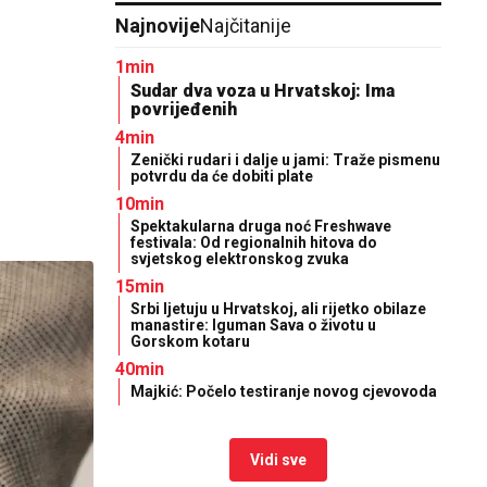
Najnovije
Najčitanije
1min
Sudar dva voza u Hrvatskoj: Ima
povrijeđenih
4min
Zenički rudari i dalje u jami: Traže pismenu
potvrdu da će dobiti plate
10min
Spektakularna druga noć Freshwave
festivala: Od regionalnih hitova do
svjetskog elektronskog zvuka
15min
Srbi ljetuju u Hrvatskoj, ali rijetko obilaze
manastire: Iguman Sava o životu u
Gorskom kotaru
40min
Majkić: Počelo testiranje novog cjevovoda
Vidi sve