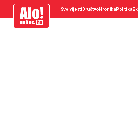
aloonline.ba
Sve vijesti
Društvo
Hronika
Politika
Ek