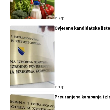
11:20
|
0
Ovjerene kandidatske list
11:10
|
0
Preuranjena kampanja i zl