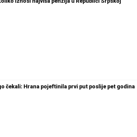
oliko iznosi najviša penzija u Republici Srpskoj
čekali: Hrana pojeftinila prvi put poslije pet godina