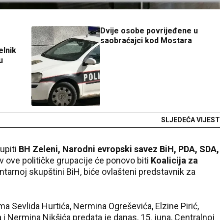
Dvije osobe povrijeđene u
saobraćajci kod Mostara
elnik
u
SLJEDEĆA VIJEST
upiti
BH Zeleni, Narodni evropski savez BiH, PDA, SDA,
v ove političke grupacije će ponovo biti
Koalicija za
ntarnoj skupštini BiH, biće ovlašteni predstavnik za
 Sevlida Hurtića, Nermina Ogreševića, Elzine Pirić,
i Nermina Nikšića predata je danas, 15. juna, Centralnoj