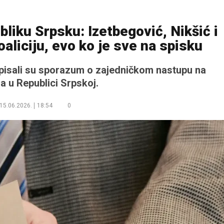
liku Srpsku: Izetbegović, Nikšić i
oaliciju, evo ko je sve na spisku
tpisali su sporazum o zajedničkom nastupu na
a u Republici Srpskoj.
15.06.2026.
18:54
0