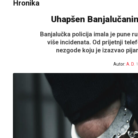
Hronika
Uhapšen Banjalučanin
Banjalučka policija imala je pune r
više incidenata. Od prijetnji tel
nezgode koju je izazvao pijan
Autor:
A. D.
1