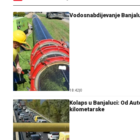
Vodosnabdijevanje Banjal
18:42
|
0
Kolaps u Banjaluci: Od Aut
kilometarske