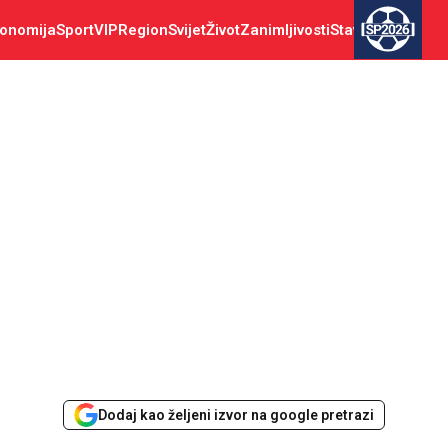
onomija
Sport
VIP
Region
Svijet
Život
Zanimljivosti
Stav
SP2026
Dodaj kao željeni izvor na google pretrazi