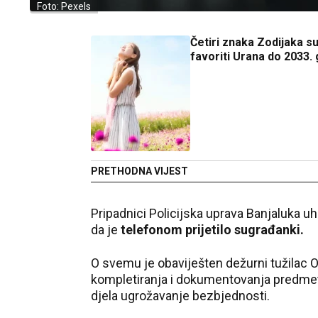
Foto: Pexels
Četiri znaka Zodijaka su
favoriti Urana do 2033.
PRETHODNA VIJEST
Pripadnici
Policijska uprava Banjaluka
uha
da je
telefonom prijetilo sugrađanki.
O svemu je obaviješten dežurni tužilac O
kompletiranja i dokumentovanja predmeta
djela ugrožavanje bezbjednosti.