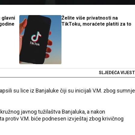
 glavni
Želite više privatnosti na
 godine
TikToku, moraćete platiti za to
SLJEDEĆA VIJEST
psili su lice iz Banjaluke čiji su inicijali V.M. zbog sumnje
kružnog javnog tužilaštva Banjaluka, a nakon
 protiv V.M. biće podnesen izvještaj zbog krivičnog