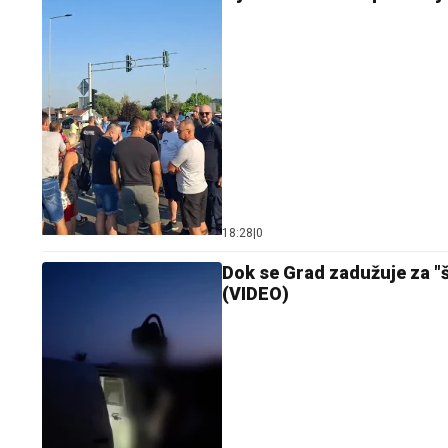
18:28
|
0
Dok se Grad zadužuje za "
(VIDEO)