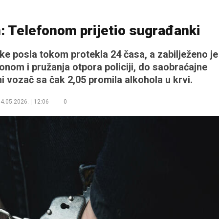
: Telefonom prijetio sugrađanki
uke posla tokom protekla 24 časa, a zabilježeno je
efonom i pružanja otpora policiji, do saobraćajne
i vozač sa čak 2,05 promila alkohola u krvi.
4.05.2026.
12:06
0