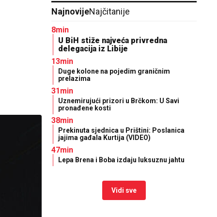
Najnovije
Najčitanije
8min
U BiH stiže najveća privredna
delegacija iz Libije
13min
Duge kolone na pojedim graničnim
prelazima
31min
Uznemirujući prizori u Brčkom: U Savi
pronađene kosti
38min
Prekinuta sjednica u Prištini: Poslanica
jajima gađala Kurtija (VIDEO)
47min
Lepa Brena i Boba izdaju luksuznu jahtu
Vidi sve