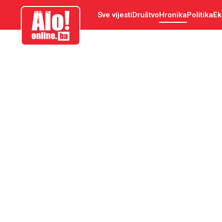
aloonline.ba
Sve vijesti
Društvo
Hronika
Politika
Ek