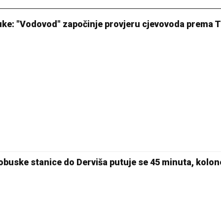
uke: "Vodovod" započinje provjeru cjevovoda prema 
obuske stanice do Derviša putuje se 45 minuta, kolon