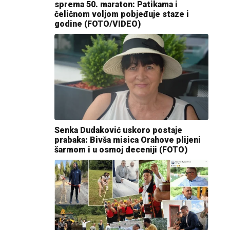
sprema 50. maraton: Patikama i
čeličnom voljom pobjeđuje staze i
godine (FOTO/VIDEO)
Senka Dudaković uskoro postaje
prabaka: Bivša misica Orahove plijeni
šarmom i u osmoj deceniji (FOTO)