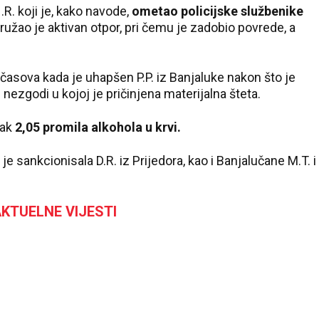
.R. koji je, kako navode,
ometao policijske službenike
užao je aktivan otpor, pri čemu je zadobio povrede, a
 časova kada je uhapšen P.P. iz Banjaluke nakon što je
zgodi u kojoj je pričinjena materijalna šteta.
čak
2,05 promila alkohola u krvi.
je sankcionisala D.R. iz Prijedora, kao i Banjalučane M.T. i
KTUELNE VIJESTI