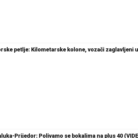
rske petlje: Kilometarske kolone, vozači zaglavljeni 
24 °C
jaluka-Prijedor: Polivamo se bokalima na plus 40 (VID