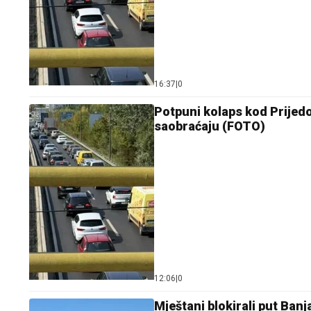
16:37
|
0
Potpuni kolaps kod Prijedo
saobraćaju (FOTO)
12:06
|
0
Mještani blokirali put Ban