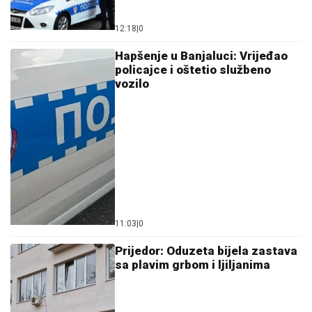
12:18
|
0
Hapšenje u Banjaluci: Vrijeđao
policajce i oštetio službeno
vozilo
11:03
|
0
Prijedor: Oduzeta bijela zastava
sa plavim grbom i ljiljanima