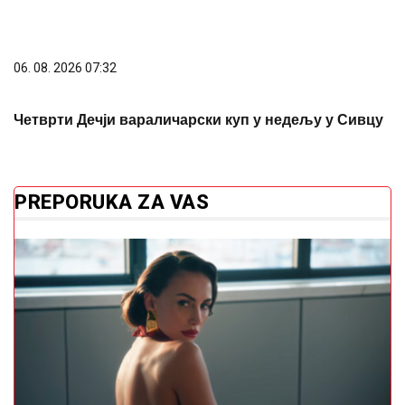
Toplotni valovi kriju ozbiljan rizik: Ove osobe moraju
posebno čuvati bubrege
(VIDEO) OVAKO JE IZGLEDALA PRVA
MIS SVIJETA
Ljepotom je osvojila
planetu i ispisala istoriju
Ubacite jednu kašiku ovoga u smjesu
za uštipke: Narastu kao ludi i ne
upijaju ulje