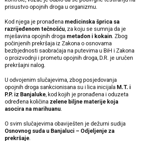
prisustvo opojnih droga u organizmu.
Kod njega je pronađena
medicinska šprica sa
razrijeđenom tečnošću
, za koju se sumnja da je
mješavina opojnih droga
metadon i kokain
. Zbog
počinjenih prekršaja iz Zakona o osnovama
bezbjednosti saobraćaja na putevima u BiH i Zakona
o proizvodnji i prometu opojnih droga, D.R. je uručen
prekršajni nalog.
U odvojenim slučajevima, zbog posjedovanja
opojnih droga sankcionisana su i lica inicijala
M.T. i
P.P. iz Banjaluke
, kod kojih je pronađena i oduzeta
određena količina
zelene biljne materije koja
asocira na marihuanu
.
O svim slučajevima obaviješten je dežurni sudija
Osnovnog suda u Banjaluci – Odjeljenje za
prekršaje
.