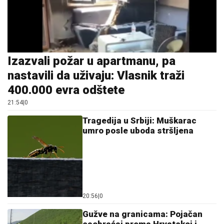
Bez vode i u sandalama krenuo
na planinu: Spasioci ga pronašli
nakon višesatne potrage (FOTO)
12:30
|
0
Malo ko zna čemu služi rupa na
varjači: Kada saznate,
koristićete je drugačije!
11:59
|
0