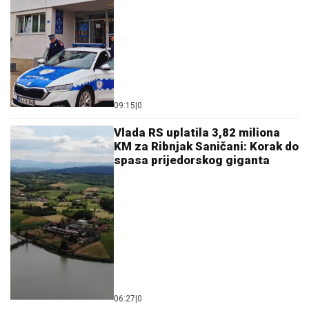
09:15
|
0
Vlada RS uplatila 3,82 miliona
KM za Ribnjak Saničani: Korak do
spasa prijedorskog giganta
06:27
|
0