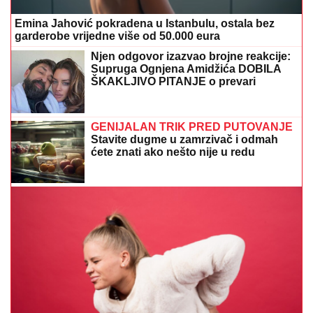
UZ OSMIJEH PRIČA SA TATOM
Čolina kćerka uživa
na moru, jedan poziv na telefon je obradovao
Drama na nastupu Tanje Savić:
Prekinula koncert, pa objasnila zašto
"Meni to mnogo znači"
Napravite domaći hljeb za tren posla:
Mekan, mirisan i bez čekanja