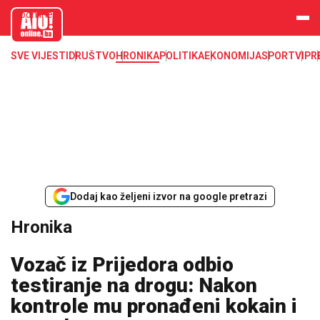
aloonline.b
a
SVE VIJESTI
DRUŠTVO
HRONIKA
POLITIKA
EKONOMIJA
SPORT
VIP
R
Dodaj kao željeni izvor na google pretrazi
Hronika
Vozač iz Prijedora odbio
testiranje na drogu: Nakon
kontrole mu pronađeni kokain i