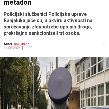
metadon
Policijski službenici Policijske uprave
Banjaluka juče su, u okviru aktivnosti na
sprečavanju zloupotrebe opojnih droga,
prekršajno sankcionisali tri osobe.
Autor:
Alo Online
0
14.05.2026.
11:00