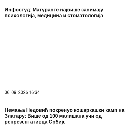
06. 08. 2026 09:04
Вучић честитао Дан рудара: Рударство опстаје као
један од стубова привреде
06. 08. 2026 07:32
Четврти Дечји вараличарски куп у недељу у Сивцу
PREPORUKA ZA VAS