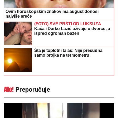
20:56
|
0
Gužve na granicama: Pojačan
saobraćaj prema Hrvatskoj i
Crnoj Gori
13:27
|
0
Srpska pjevačica pretukla
taksistu: "Čika se nije lijepo
proveo"
13:53
|
0