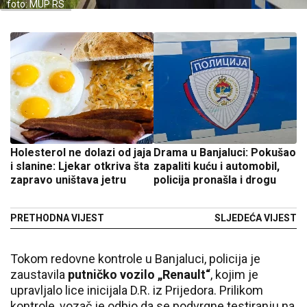
foto: MUP RS
Holesterol ne dolazi od jaja
Drama u Banjaluci: Pokušao
i slanine: Ljekar otkriva šta
zapaliti kuću i automobil,
zapravo uništava jetru
policija pronašla i drogu
PRETHODNA VIJEST
SLJEDEĆA VIJEST
Tokom redovne kontrole u Banjaluci, policija je
zaustavila
putničko vozilo „Renault“
, kojim je
upravljalo lice inicijala D.R. iz Prijedora. Prilikom
kontrole, vozač je odbio da se podvrgne testiranju na