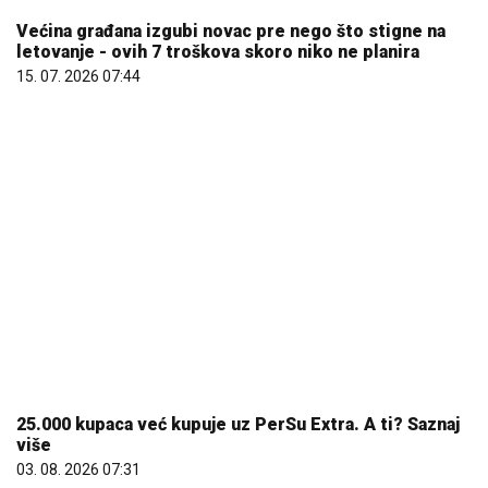
Šta dete nasleđuje od oca, a šta od majke? Sve što
treba da znate o genetici
05. 08. 2026 06:45