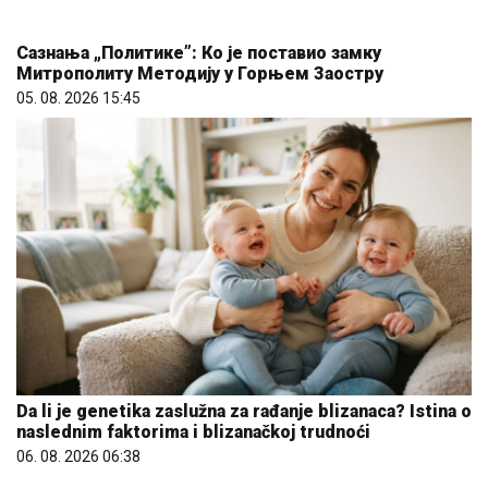
Da li je genetika zaslužna za rađanje blizanaca? Istina o
naslednim faktorima i blizanačkoj trudnoći
06. 08. 2026 06:38
Evo u kojim banjama važi vaučer od 10.000 dinara -
kompletan spisak destinacija u Srbiji
06. 08. 2026 07:08