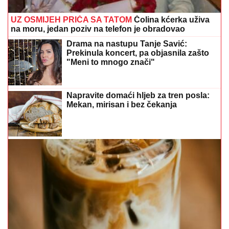
Ovim horoskopskim znakovima august donosi
najviše sreće
(FOTO) SVE PRŠTI OD LUKSUZA
Kaća i Darko Lazić uživaju u dvorcu, a
ispred ogroman bazen
Šta je toplotni talas: Nije presudna
samo brojka na termometru