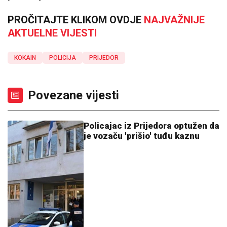
PROČITAJTE KLIKOM OVDJE
NAJVAŽNIJE
AKTUELNE VIJESTI
KOKAIN
POLICIJA
PRIJEDOR
Povezane vijesti
Policajac iz Prijedora optužen da
je vozaču 'prišio' tuđu kaznu