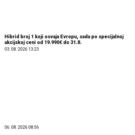
06. 08. 2026 16:34
Немања Недовић покренуо кошаркашки камп на
Златару: Више од 100 малишана учи од
репрезентативца Србије