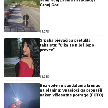
Ostavi komentar
KOMENTARI (0)
Hronika
I ovo je Bosna i Hercegovina:
Službenik Suda BiH optužen za
pronevjeru skoro 197.000 KM