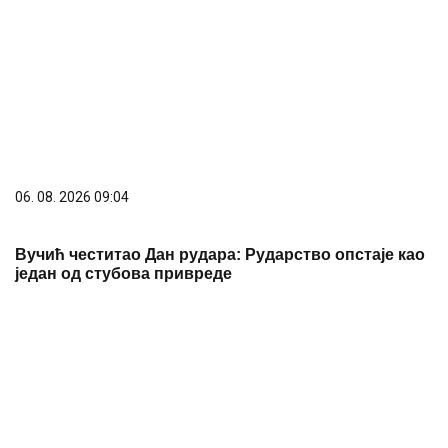
Emina Jahović pokradena u Istanbulu, ostala bez
garderobe vrijedne više od 50.000 eura
Njen odgovor izazvao brojne reakcije:
Supruga Ognjena Amidžića DOBILA
ŠKAKLJIVO PITANJE o prevari
GENIJALAN TRIK PRED PUTOVANJE
Stavite dugme u zamrzivač i odmah
ćete znati ako nešto nije u redu