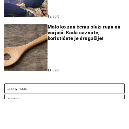
20:29
|
0
Uhapšeni u akciji "Trasa"
sproveden u OJT Banjaluka