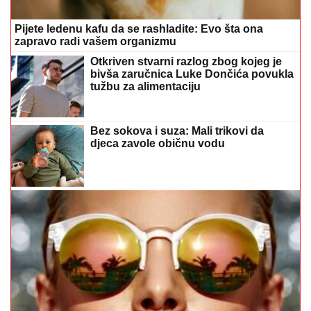
Preporučuje
Izazvali požar u apartmanu, pa
nastavili da uživaju: Vlasnik traži
400.000 evra odštete
21:54
|
0
Tragedija u Srbiji: Muškarac
umro posle uboda stršljena