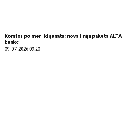
Većina građana izgubi novac pre nego što stigne na
letovanje - ovih 7 troškova skoro niko ne planira
15. 07. 2026 07:44
25.000 kupaca već kupuje uz PerSu Extra. A ti? Saznaj
više
03. 08. 2026 07:31