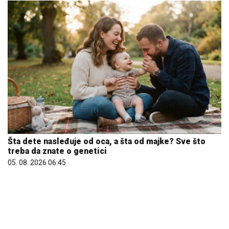
Letnje večeri u gradu više nisu rezervisane za vikend:
Zašto sve više ljudi bira večeru koja se spontano
pretvori u druženje
23. 07. 2026 12:47
Hibrid broj 1 koji osvaja Evropu, sada po specijalnoj
akcijskoj ceni od 19.990€ do 31.8.