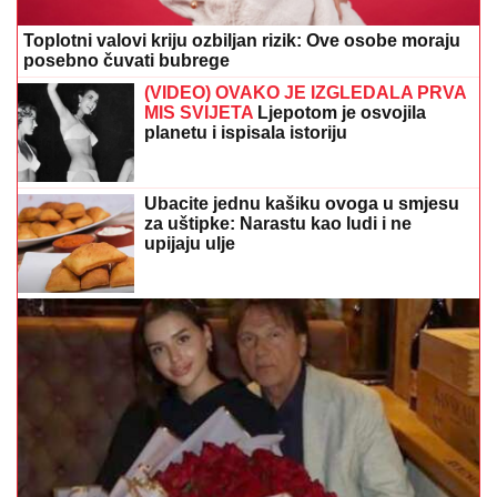
Pijete ledenu kafu da se rashladite: Evo šta ona
zapravo radi vašem organizmu
Otkriven stvarni razlog zbog kojeg je
bivša zaručnica Luke Dončića povukla
tužbu za alimentaciju
Bez sokova i suza: Mali trikovi da
djeca zavole običnu vodu