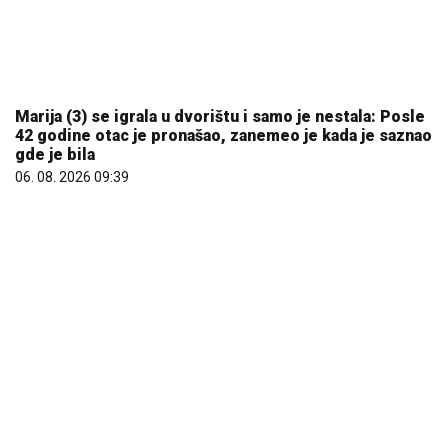
Marija (3) se igrala u dvorištu i samo je nestala: Posle
42 godine otac je pronašao, zanemeo je kada je saznao
gde je bila
06. 08. 2026 09:39
Сазнања „Политике”: Ко је поставио замку
Митрополиту Методију у Горњем Заостру
05. 08. 2026 15:45