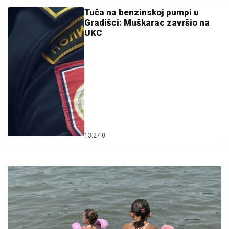
Tuča na benzinskoj pumpi u
Gradišci: Muškarac završio na
UKC
13:27
|
0