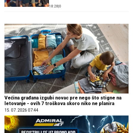
18:28
|
0
Većina građana izgubi novac pre nego što stigne na
letovanje - ovih 7 troškova skoro niko ne planira
15. 07. 2026 07:44