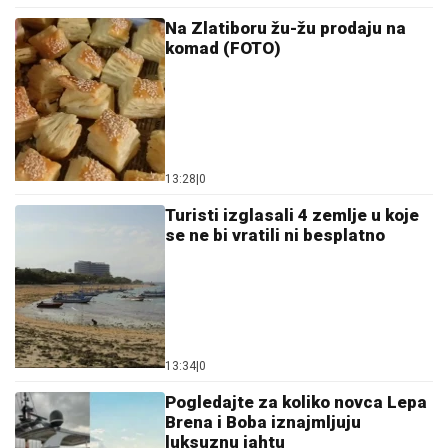
Na Zlatiboru žu-žu prodaju na
komad (FOTO)
13:28
|
0
Turisti izglasali 4 zemlje u koje
se ne bi vratili ni besplatno
13:34
|
0
Pogledajte za koliko novca Lepa
Brena i Boba iznajmljuju
luksuznu jahtu