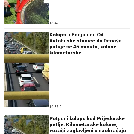
18:42
|
0
Kolaps u Banjaluci: Od
Autobuske stanice do Derviša
putuje se 45 minuta, kolone
kilometarske
16:37
|
0
Potpuni kolaps kod Prijedorske
petlje: Kilometarske kolone,
vozači zaglavljeni u saobraćaju