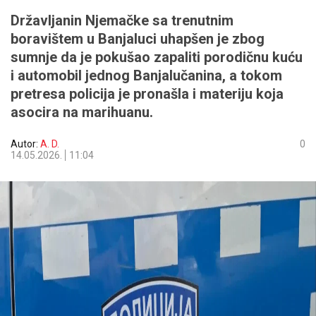
Državljanin Njemačke sa trenutnim
boravištem u Banjaluci uhapšen je zbog
sumnje da je pokušao zapaliti porodičnu kuću
i automobil jednog Banjalučanina, a tokom
pretresa policija je pronašla i materiju koja
asocira na marihuanu.
Autor:
A. D.
0
14.05.2026.
11:04