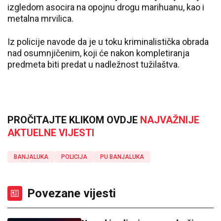
izgledom asocira na opojnu drogu marihuanu, kao i
metalna mrvilica.
Iz policije navode da je u toku kriminalistička obrada
nad osumnjičenim, koji će nakon kompletiranja
predmeta biti predat u nadležnost tužilaštva.
PROČITAJTE KLIKOM OVDJE
NAJVAŽNIJE
AKTUELNE VIJESTI
BANJALUKA
POLICIJA
PU BANJALUKA
Povezane vijesti