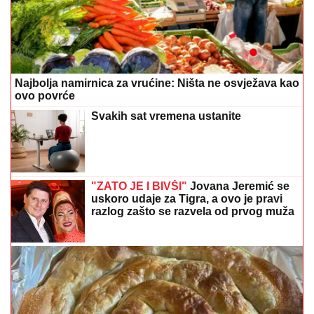
Najbolja namirnica za vrućine: Ništa ne osvježava kao
ovo povrće
Svakih sat vremena ustanite
"ZATO JE I BIVŠI"
Jovana Jeremić se
uskoro udaje za Tigra, a ovo je pravi
razlog zašto se razvela od prvog muža