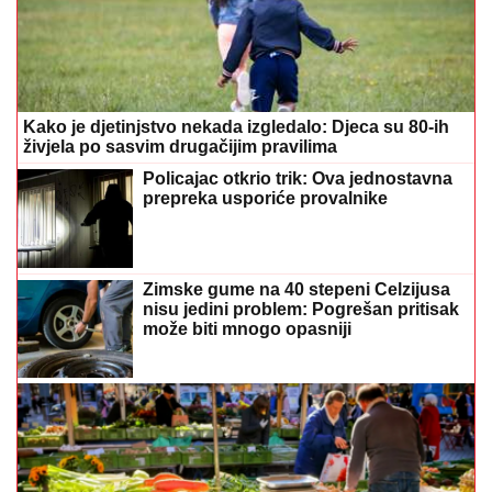
Kako je djetinjstvo nekada izgledalo: Djeca su 80-ih
živjela po sasvim drugačijim pravilima
Policajac otkrio trik: Ova jednostavna
prepreka usporiće provalnike
Zimske gume na 40 stepeni Celzijusa
nisu jedini problem: Pogrešan pritisak
može biti mnogo opasniji