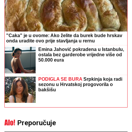
"Caka" je u ovome: Ako želite da burek bude hrskav
onda uradite ovo prije stavljanja u rernu
Emina Jahović pokradena u Istanbulu,
ostala bez garderobe vrijedne više od
50.000 eura
PODIGLA SE BURA
Srpkinja koja radi
sezonu u Hrvatskoj progovorila o
bakšišu
Preporučuje