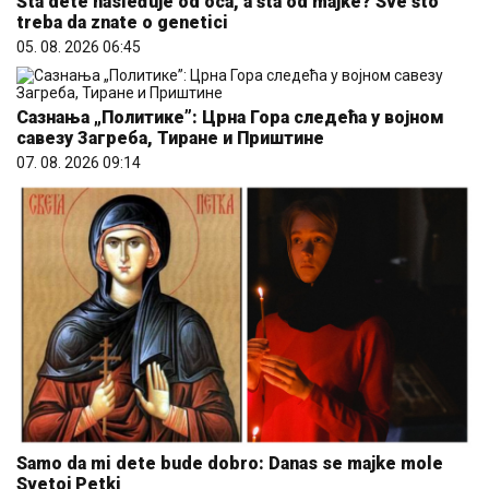
Šta dete nasleđuje od oca, a šta od majke? Sve što
treba da znate o genetici
05. 08. 2026 06:45
Сазнања „Политике”: Црна Гора следећа у војном
савезу Загреба, Тиране и Приштине
07. 08. 2026 09:14
Samo da mi dete bude dobro: Danas se majke mole
Svetoj Petki