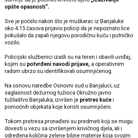
opšte opasnosti“.
Sve je počelo nakon što je muškarac iz Banjaluke
oko 4.15 časova prijavio policiji da je nepoznato lice
pokušalo da zapali njegovu porodičnu kuću i putničko
vozilo.
Policijski službenici izašli su na teren i obavili uviđaj,
kojim su
potvrđeni navodi prijave,
a operativnim
radom ubrzo su identifikovali osumnjičenog.
Na osnovu naredbe
Osnovni sud u Banjaluci
, uz
saglasnost dežurnog tužioca
Okružno javno
tužilaštvo Banjaluka
, izvršen je
pretres kuće
i
pomoćnih objekata koje koristi osumnjičeni.
Tokom pretresa pronađeni su predmeti koji se mogu
dovesti u vezu sa izvršenjem krivičnog djela, ali i
određena količina zelene biljne materije koja svojim