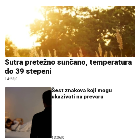
Sutra pretežno sunčano, temperatura
do 39 stepeni
14:23
|
0
Šest znakova koji mogu
ukazivati na prevaru
13:36
|
0