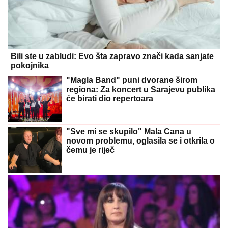
Bili ste u zabludi: Evo šta zapravo znači kada sanjate
pokojnika
"Magla Band" puni dvorane širom
regiona: Za koncert u Sarajevu publika
će birati dio repertoara
"Sve mi se skupilo" Mala Cana u
novom problemu, oglasila se i otkrila o
čemu je riječ