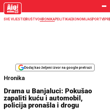
aloonline.b
a
SVE VIJESTI
DRUŠTVO
HRONIKA
POLITIKA
EKONOMIJA
SPORT
VIP
R
Dodaj kao željeni izvor na google pretrazi
Hronika
Drama u Banjaluci: Pokušao
zapaliti kuću i automobil,
policija pronašla i drogu