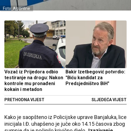
Foto: Aloonline
Vozač iz Prijedora odbio
Bakir Izetbegović potvrdio:
testiranje na drogu: Nakon
"Biću kandidat za
kontrole mu pronađeni
Predsjedništvo BiH"
kokain i metadon
PRETHODNA VIJEST
SLJEDEĆA VIJEST
Kako je saopšteno iz
Policijske uprave Banjaluka
, lice
inicijala I.Đ. uhapšeno je juče oko 14.15 časova zbog
sumnje da je počinilo krivično djelo
„Izazivanje