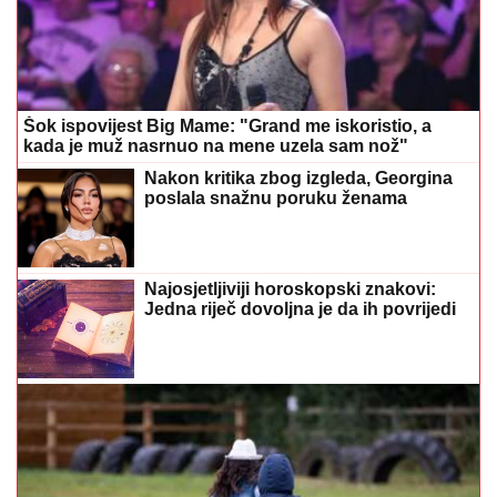
Šok ispovijest Big Mame: "Grand me iskoristio, a
kada je muž nasrnuo na mene uzela sam nož"
Nakon kritika zbog izgleda, Georgina
poslala snažnu poruku ženama
Najosjetljiviji horoskopski znakovi:
Jedna riječ dovoljna je da ih povrijedi