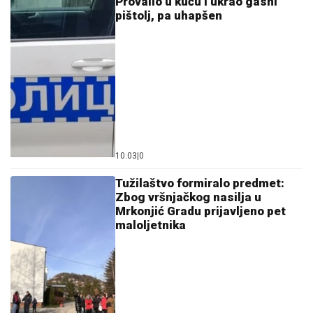
Provalio u kuću i ukrao gasni
pištolj, pa uhapšen
10:03
|
0
Tužilaštvo formiralo predmet:
Zbog vršnjačkog nasilja u
Mrkonjić Gradu prijavljeno pet
maloljetnika