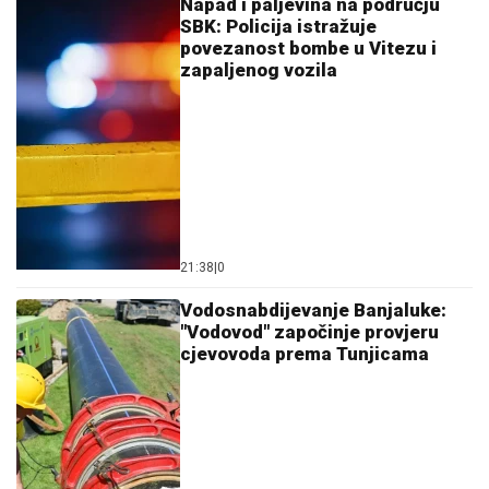
Napad i paljevina na području
SBK: Policija istražuje
povezanost bombe u Vitezu i
zapaljenog vozila
21:38
|
0
Vodosnabdijevanje Banjaluke:
"Vodovod" započinje provjeru
cjevovoda prema Tunjicama