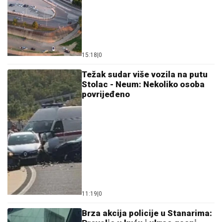
15:18
|
0
Težak sudar više vozila na putu
Stolac - Neum: Nekoliko osoba
povrijeđeno
11:19
|
0
Brza akcija policije u Stanarima: