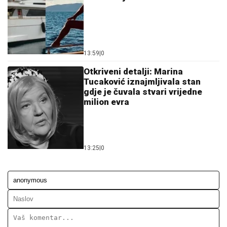
13:59
|
0
Otkriveni detalji: Marina
Tucaković iznajmljivala stan
gdje je čuvala stvari vrijedne
milion evra
13:25
|
0