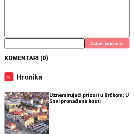
Ostavi komentar
KOMENTARI (0)
Hronika
Uznemirujući prizori u Brčkom: U
Savi pronađene kosti