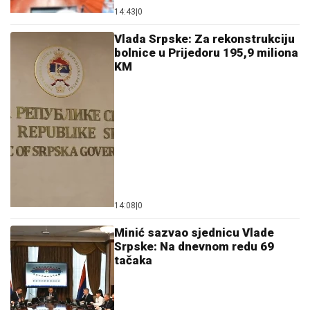
14:43
|
0
Vlada Srpske: Za rekonstrukciju
bolnice u Prijedoru 195,9 miliona
KM
14:08
|
0
Minić sazvao sjednicu Vlade
Srpske: Na dnevnom redu 69
tačaka