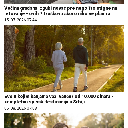
Većina građana izgubi novac pre nego što stigne na
letovanje - ovih 7 troškova skoro niko ne planira
15. 07. 2026 07:44
Evo u kojim banjama važi vaučer od 10.000 dinara -
kompletan spisak destinacija u Srbiji
06. 08. 2026 07:08