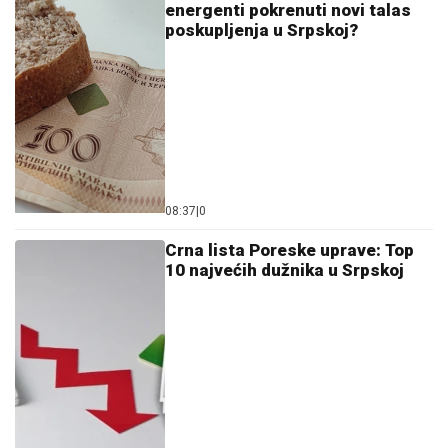
energenti pokrenuti novi talas
poskupljenja u Srpskoj?
08:37
|
0
Crna lista Poreske uprave: Top
10 najvećih dužnika u Srpskoj