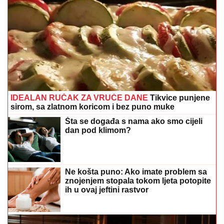
IDEALAN RUČAK ZA VRUĆE DANE
Tikvice punjene
sirom, sa zlatnom koricom i bez puno muke
Šta se događa s nama ako smo cijeli
dan pod klimom?
Ne košta puno: Ako imate problem sa
znojenjem stopala tokom ljeta potopite
ih u ovaj jeftini rastvor