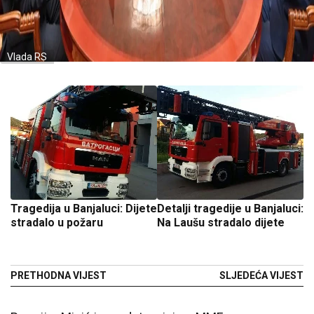
Vlada RS
Tragedija u Banjaluci: Dijete
Detalji tragedije u Banjaluci:
stradalo u požaru
Na Laušu stradalo dijete
PRETHODNA VIJEST
SLJEDEĆA VIJEST