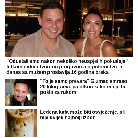
"Odustali smo nakon nekoliko neuspjelih pokušaja"
Influenserka otvoreno progovorila o potomstvu, a
danas sa mužem proslavlja 16 godina braka
"To je samo prevara" Glumac smršao
20 kilograma, pa otkrio kako mu je to
pošlo za rukom
Ledena kafa može biti osvježenje, ali
nije uvijek najbolji izbor