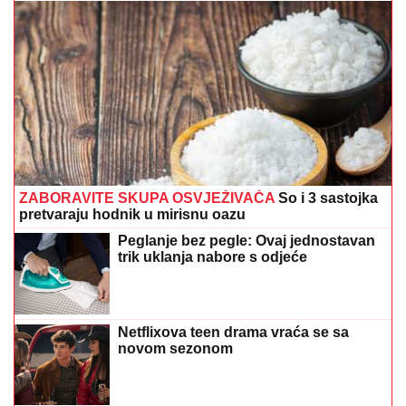
ZABORAVITE SKUPA OSVJEŽIVAČA
So i 3 sastojka
pretvaraju hodnik u mirisnu oazu
Peglanje bez pegle: Ovaj jednostavan
trik uklanja nabore s odjeće
Netflixova teen drama vraća se sa
novom sezonom