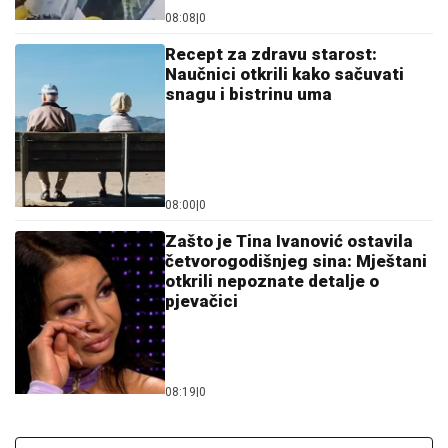
08:08
|
0
Recept za zdravu starost:
Naučnici otkrili kako sačuvati
snagu i bistrinu uma
08:00
|
0
Zašto je Tina Ivanović ostavila
četvorogodišnjeg sina: Mještani
otkrili nepoznate detalje o
pjevačici
08:19
|
0