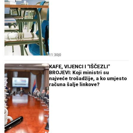
11:30
|
0
KAFE, VIJENCI I "IŠČEZLI"
BROJEVI: Koji ministri su
najveće trošadžije, a ko umjesto
računa šalje linkove?