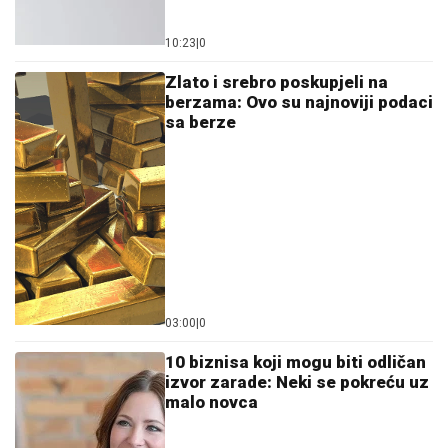
10:23
|
0
Zlato i srebro poskupjeli na
berzama: Ovo su najnoviji podaci
sa berze
03:00
|
0
10 biznisa koji mogu biti odličan
izvor zarade: Neki se pokreću uz
malo novca