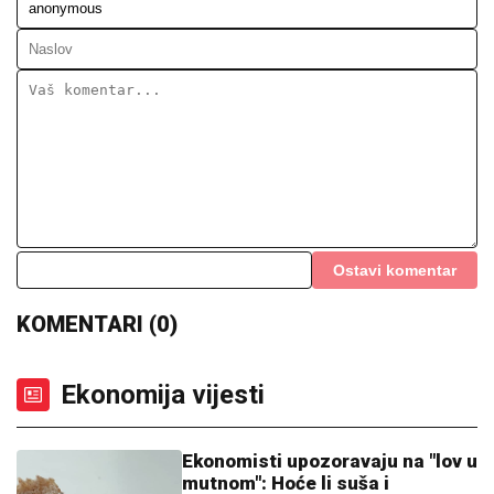
Ostavi komentar
KOMENTARI (0)
Ekonomija vijesti
Ekonomisti upozoravaju na "lov u
mutnom": Hoće li suša i