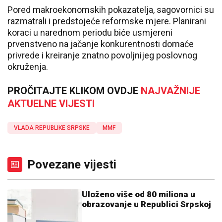
Pored makroekonomskih pokazatelja, sagovornici su
razmatrali i predstojeće reformske mjere. Planirani
koraci u narednom periodu biće usmjereni
prvenstveno na jačanje konkurentnosti domaće
privrede i kreiranje znatno povoljnijeg poslovnog
okruženja.
PROČITAJTE KLIKOM OVDJE
NAJVAŽNIJE
AKTUELNE VIJESTI
VLADA REPUBLIKE SRPSKE
MMF
Povezane vijesti
Uloženo više od 80 miliona u
obrazovanje u Republici Srpskoj