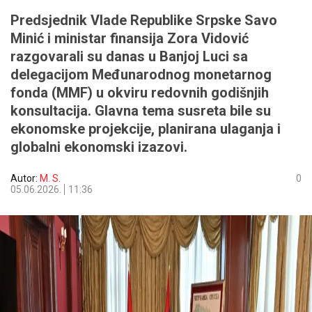
Predsjednik Vlade Republike Srpske Savo
Minić i ministar finansija Zora Vidović
razgovarali su danas u Banjoj Luci sa
delegacijom Međunarodnog monetarnog
fonda (MMF) u okviru redovnih godišnjih
konsultacija. Glavna tema susreta bile su
ekonomske projekcije, planirana ulaganja i
globalni ekonomski izazovi.
Autor:
M. S.
0
05.06.2026.
11:36