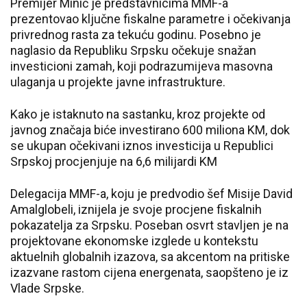
Premijer Minić je predstavnicima MMF-a
prezentovao ključne fiskalne parametre i očekivanja
privrednog rasta za tekuću godinu. Posebno je
naglasio da Republiku Srpsku očekuje snažan
investicioni zamah, koji podrazumijeva masovna
ulaganja u projekte javne infrastrukture.
Kako je istaknuto na sastanku, kroz projekte od
javnog značaja biće investirano 600 miliona KM, dok
se ukupan očekivani iznos investicija u Republici
Srpskoj procjenjuje na 6,6 milijardi KM
Delegacija MMF-a, koju je predvodio šef Misije David
Amalglobeli, iznijela je svoje procjene fiskalnih
pokazatelja za Srpsku. Poseban osvrt stavljen je na
projektovane ekonomske izglede u kontekstu
aktuelnih globalnih izazova, sa akcentom na pritiske
izazvane rastom cijena energenata, saopšteno je iz
Vlade Srpske.