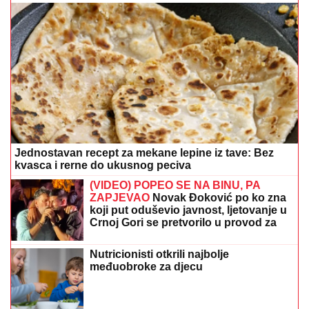
Jednostavan recept za mekane lepine iz tave: Bez
kvasca i rerne do ukusnog peciva
(VIDEO) POPEO SE NA BINU, PA
ZAPJEVAO
Novak Đoković po ko zna
koji put oduševio javnost, ljetovanje u
Crnoj Gori se pretvorilo u provod za
pamćenje
Nutricionisti otkrili najbolje
međuobroke za djecu