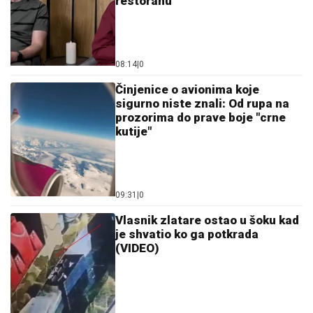
restoranu
08:14
|
0
Činjenice o avionima koje
sigurno niste znali: Od rupa na
prozorima do prave boje "crne
kutije"
09:31
|
0
Vlasnik zlatare ostao u šoku kad
je shvatio ko ga potkrada
(VIDEO)