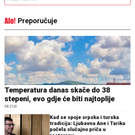
Preporučuje
Temperatura danas skače do 38
stepeni, evo gdje će biti najtoplije
08:21
|
0
Kad se spoje srpska i turska
tradicija: Ljubavna Ane i Tarika
počela slučajno priča u