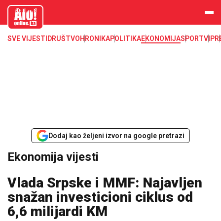
aloonline.b
a
SVE VIJESTI
DRUŠTVO
HRONIKA
POLITIKA
EKONOMIJA
SPORT
VIP
R
Dodaj kao željeni izvor na google pretrazi
Ekonomija vijesti
Vlada Srpske i MMF: Najavljen
snažan investicioni ciklus od
6,6 milijardi KM