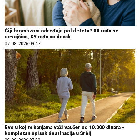
Čiji hromozom određuje pol deteta? XX rađa se
devojčica, XY rađa se dečak
07. 08. 2026 09:47
Evo u kojim banjama važi vaučer od 10.000 dinara -
kompletan spisak destinacija u Srbiji