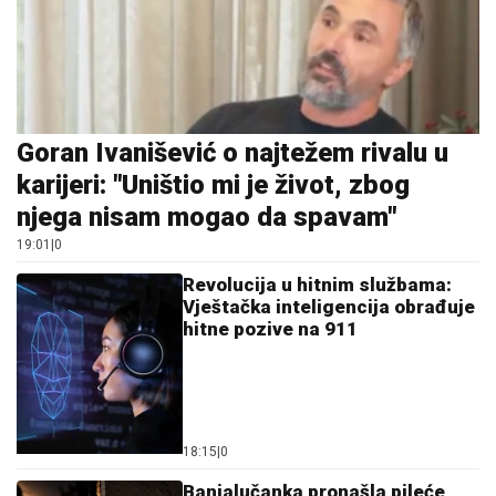
Goran Ivanišević o najtežem rivalu u
karijeri: "Uništio mi je život, zbog
njega nisam mogao da spavam"
19:01
|
0
Revolucija u hitnim službama:
Vještačka inteligencija obrađuje
hitne pozive na 911
18:15
|
0
Banjalučanka pronašla pileće