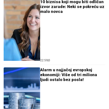
10 biznisa koji mogu biti odličan
izvor zarade: Neki se pokreću uz
malo novca
22:59
|
0
Alarm u najjačoj evropskoj
ekonomiji: Više od tri miliona
ljudi ostalo bez posla!