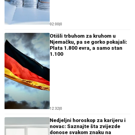
02:00
|
0
Otišli trbuhom za kruhom u
Njemačku, pa se gorko pokajali:
Plata 1.800 evra, a samo stan
1.100
12:32
|
0
Nedjeljni horoskop za karijeru i
novac: Saznajte šta zvijezde
donose svakom znaku na