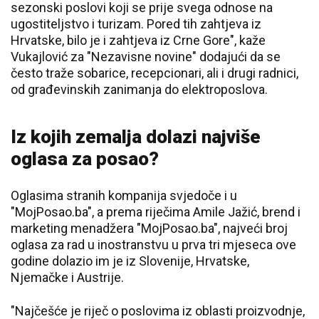
sezonski poslovi koji se prije svega odnose na
ugostiteljstvo i turizam. Pored tih zahtjeva iz
Hrvatske, bilo je i zahtjeva iz Crne Gore", kaže
Vukajlović za "Nezavisne novine" dodajući da se
često traže sobarice, recepcionari, ali i drugi radnici,
od građevinskih zanimanja do elektroposlova.
Iz kojih zemalja dolazi najviše
oglasa za posao?
Oglasima stranih kompanija svjedoče i u
"MojPosao.ba", a prema riječima Amile Jažić, brend i
marketing menadžera "MojPosao.ba", najveći broj
oglasa za rad u inostranstvu u prva tri mjeseca ove
godine dolazio im je iz Slovenije, Hrvatske,
Njemačke i Austrije.
"Najčešće je riječ o poslovima iz oblasti proizvodnje,