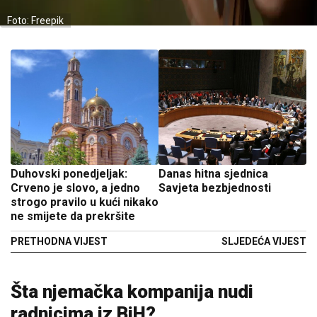
Foto: Freepik
Duhovski ponedjeljak:
Danas hitna sjednica
Crveno je slovo, a jedno
Savjeta bezbjednosti
strogo pravilo u kući nikako
ne smijete da prekršite
PRETHODNA VIJEST
SLJEDEĆA VIJEST
Šta njemačka kompanija nudi
radnicima iz BiH?