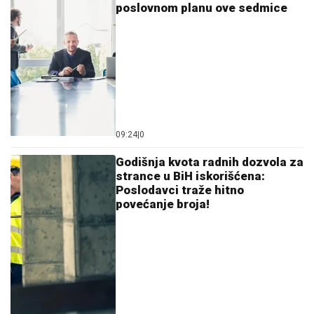
poslovnom planu ove sedmice
09:24
|
0
Godišnja kvota radnih dozvola za
strance u BiH iskorišćena:
Poslodavci traže hitno
povećanje broja!