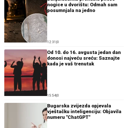
nogice u dvorištu: Odmah sam
posumnjala na jedno
12:31
|
0
Od 10. do 16. avgusta jedan dan
donosi najveću sreću: Saznajte
kada je vaš trenutak
15:54
|
0
Bugarska zvijezda opjevala
vještačku inteligenciju: Objavila
numeru "ChatGPT"