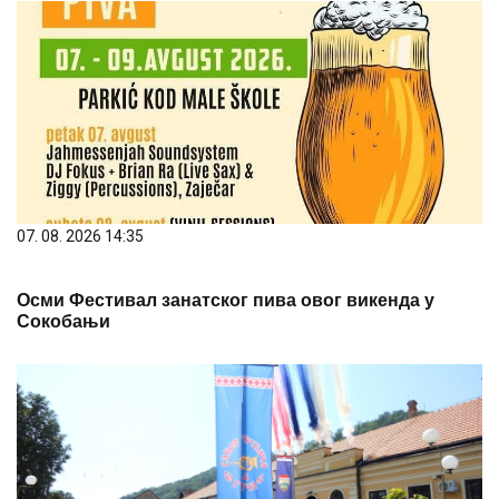
07. 08. 2026 14:35
Осми Фестивал занатског пива овог викенда у
Сокобањи