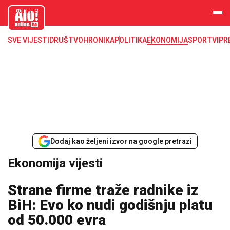
aloonline.b
a
SVE VIJESTI
DRUŠTVO
HRONIKA
POLITIKA
EKONOMIJA
SPORT
VIP
R
Dodaj kao željeni izvor na google pretrazi
Ekonomija vijesti
Strane firme traže radnike iz
BiH: Evo ko nudi godišnju platu
od 50.000 evra