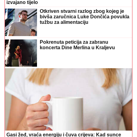
izvajano tijelo
Otkriven stvarni razlog zbog kojeg je
bivša zaručnica Luke Dončića povukla
tužbu za alimentaciju
Pokrenuta peticija za zabranu
koncerta Dine Merlina u Kraljevu
Gasi žeđ, vraća energiju i čuva crijeva: Kad sunce