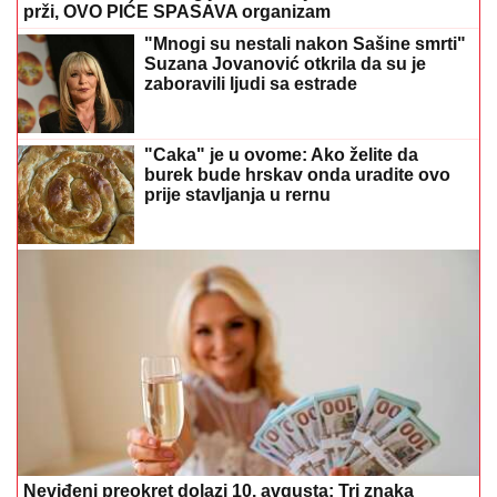
prži, OVO PIĆE SPASAVA organizam
"Mnogi su nestali nakon Sašine smrti"
Suzana Jovanović otkrila da su je
zaboravili ljudi sa estrade
"Caka" je u ovome: Ako želite da
burek bude hrskav onda uradite ovo
prije stavljanja u rernu
Neviđeni preokret dolazi 10. avgusta: Tri znaka