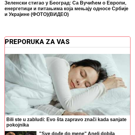
Зеленски стигао у Београд: Са Вучићем о Европи,
енергетици и питањима која мењају односе Србије
и Украјине (ФОТО)(ВИДЕО)
PREPORUKA ZA VAS
Bili ste u zabludi: Evo šta zapravo znači kada sanjate
pokojnika
"Sve dođe do mene" Aneli dobila