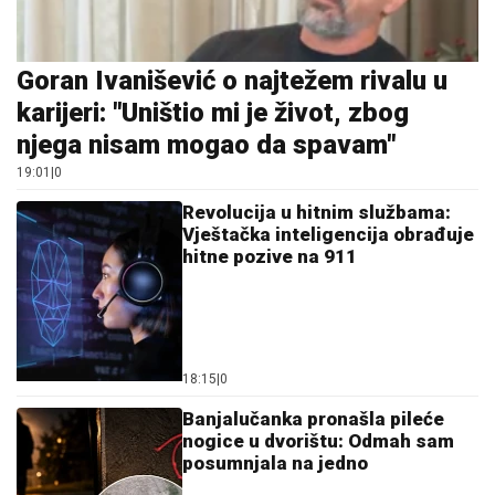
Goran Ivanišević o najtežem rivalu u
karijeri: "Uništio mi je život, zbog
njega nisam mogao da spavam"
19:01
|
0
Revolucija u hitnim službama:
Vještačka inteligencija obrađuje
hitne pozive na 911
18:15
|
0
Banjalučanka pronašla pileće
nogice u dvorištu: Odmah sam
posumnjala na jedno