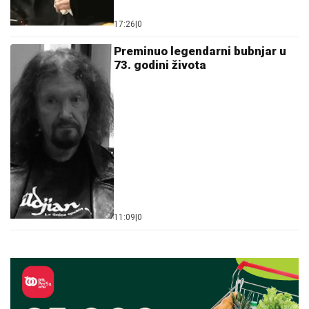
17:26
|
0
Preminuo legendarni bubnjar u
73. godini života
11:09
|
0