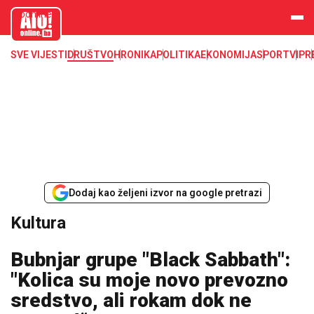
aloonline.b
a
SVE VIJESTI
DRUŠTVO
HRONIKA
POLITIKA
EKONOMIJA
SPORT
VIP
R
Dodaj kao željeni izvor na google pretrazi
Kultura
Bubnjar grupe "Black Sabbath":
"Kolica su moje novo prevozno
sredstvo, ali rokam dok ne