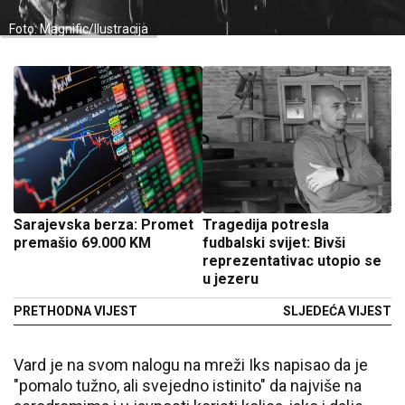
Foto: Magnific/Ilustracija
Sarajevska berza: Promet
Tragedija potresla
premašio 69.000 KM
fudbalski svijet: Bivši
reprezentativac utopio se
u jezeru
PRETHODNA VIJEST
SLJEDEĆA VIJEST
Vard je na svom nalogu na mreži Iks napisao da je
"pomalo tužno, ali svejedno istinito" da najviše na