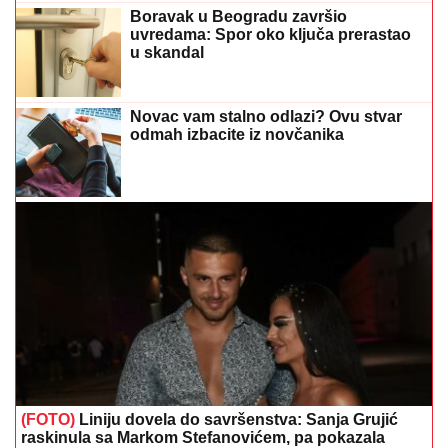
Boravak u Beogradu završio
uvredama: Spor oko ključa prerastao
u skandal
Novac vam stalno odlazi? Ovu stvar
odmah izbacite iz novčanika
(FOTO)
Liniju dovela do savršenstva: Sanja Grujić
raskinula sa Markom Stefanovićem, pa pokazala