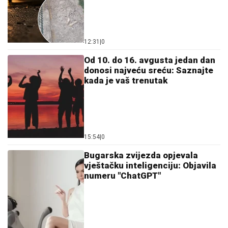
12:31
|
0
Od 10. do 16. avgusta jedan dan
donosi najveću sreću: Saznajte
kada je vaš trenutak
15:54
|
0
Bugarska zvijezda opjevala
vještačku inteligenciju: Objavila
numeru "ChatGPT"