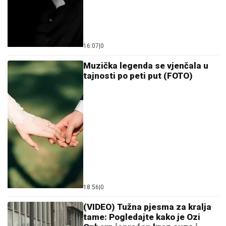
16:07
|
0
Muzička legenda se vjenčala u
tajnosti po peti put (FOTO)
18:56
|
0
(VIDEO) Tužna pjesma za kralja
tame: Pogledajte kako je Ozi