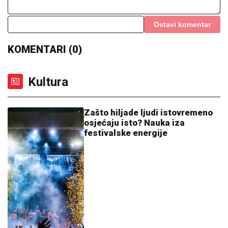
Ostavi komentar
KOMENTARI (0)
Kultura
Zašto hiljade ljudi istovremeno
osjećaju isto? Nauka iza
festivalske energije