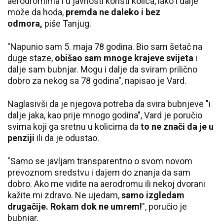
aerodromima i u javnosti koristi kolica, iako i dalje
može da hoda,
premda ne daleko i bez
odmora,
piše Tanjug.
"Napunio sam 5. maja 78 godina. Bio sam šetač na
duge staze,
obišao sam mnoge krajeve svijeta
i
dalje sam bubnjar. Mogu i dalje da sviram prilično
dobro za nekog sa 78 godina", napisao je Vard.
Naglasivši da je njegova potreba da svira bubnjeve "i
dalje jaka, kao prije mnogo godina", Vard je poručio
svima koji ga sretnu u kolicima da
to ne znači da je u
penziji
ili da je odustao.
"Samo se javljam transparentno o svom novom
prevoznom sredstvu i dajem do znanja da sam
dobro. Ako me vidite na aerodromu ili nekoj dvorani
kažite mi zdravo. Ne ujedam,
samo izgledam
drugačije. Rokam dok ne umrem!
", poručio je
bubnjar.