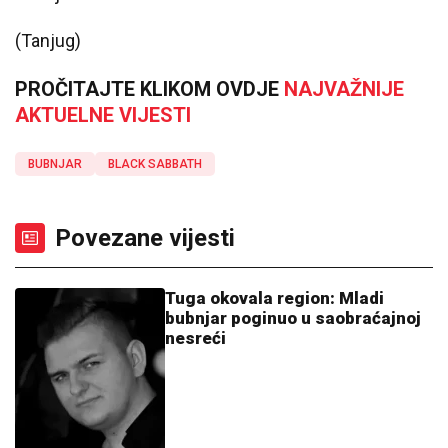
(Tanjug)
PROČITAJTE KLIKOM OVDJE
NAJVAŽNIJE
AKTUELNE VIJESTI
BUBNJAR
BLACK SABBATH
Povezane vijesti
Tuga okovala region: Mladi
bubnjar poginuo u saobraćajnoj
nesreći