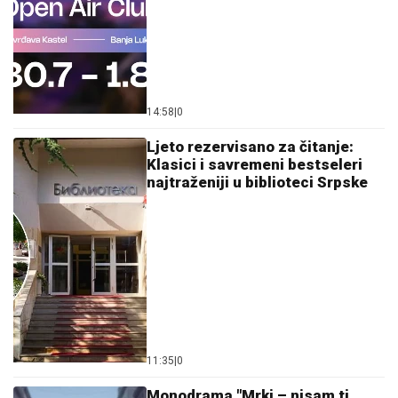
14:58
|
0
Ljeto rezervisano za čitanje:
Klasici i savremeni bestseleri
najtraženiji u biblioteci Srpske
11:35
|
0
Monodrama "Mrki – nisam ti