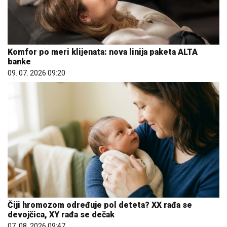
Komfor po meri klijenata: nova linija paketa ALTA
banke
09. 07. 2026 09:20
Čiji hromozom određuje pol deteta? XX rađa se
devojčica, XY rađa se dečak
07. 08. 2026 09:47