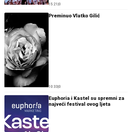
15:21
|
0
Preminuo Vlatko Gilić
10:33
|
0
Euphoria i Kastel su spremni za
najveći festival ovog ljeta