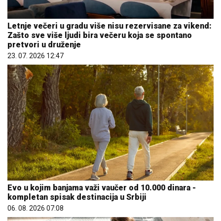
Letnje večeri u gradu više nisu rezervisane za vikend:
Zašto sve više ljudi bira večeru koja se spontano
pretvori u druženje
23. 07. 2026 12:47
Evo u kojim banjama važi vaučer od 10.000 dinara -
kompletan spisak destinacija u Srbiji
06. 08. 2026 07:08