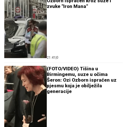
Ozborn ispraćen kroz suze i
zvuke "Iron Mana"
21:41
|
0
(FOTO/VIDEO) Tišina u
Birmingemu, suze u očima
Šeron: Ozi Ozborn ispraćen uz
pjesmu koja je obilježila
generacije