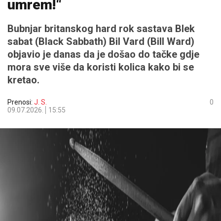
umrem!“
Bubnjar britanskog hard rok sastava Blek
sabat (Black Sabbath) Bil Vard (Bill Ward)
objavio je danas da je došao do tačke gdje
mora sve više da koristi kolica kako bi se
kretao.
Prenosi:
J. S.
0
09.07.2026.
15:55