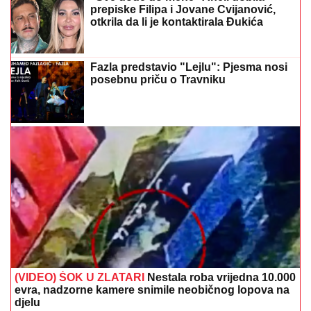
prepiske Filipa i Jovane Cvijanović,
otkrila da li je kontaktirala Đukića
Fazla predstavio "Lejlu": Pjesma nosi
posebnu priču o Travniku
(VIDEO) ŠOK U ZLATARI
Nestala roba vrijedna 10.000
evra, nadzorne kamere snimile neobičnog lopova na
djelu