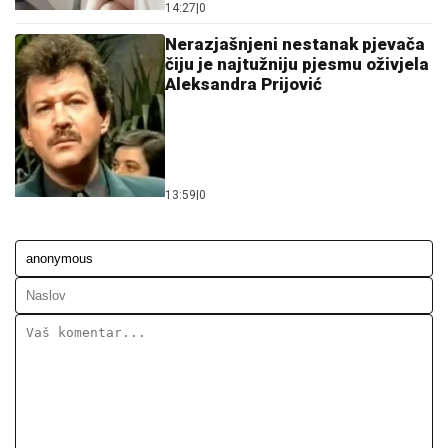
14:27
|
0
Nerazjašnjeni nestanak pjevača
čiju je najtužniju pjesmu oživjela
Aleksandra Prijović
13:59
|
0