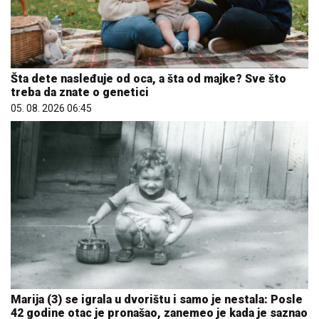
Šta dete nasleđuje od oca, a šta od majke? Sve što
treba da znate o genetici
05. 08. 2026 06:45
Marija (3) se igrala u dvorištu i samo je nestala: Posle
42 godine otac je pronašao, zanemeo je kada je saznao