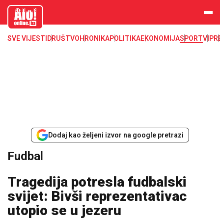
aloonline.b
a
SVE VIJESTI
DRUŠTVO
HRONIKA
POLITIKA
EKONOMIJA
SPORT
VIP
R
Dodaj kao željeni izvor na google pretrazi
Fudbal
Tragedija potresla fudbalski
svijet: Bivši reprezentativac
utopio se u jezeru