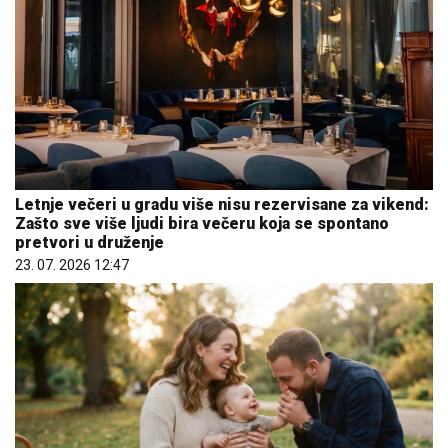
Letnje večeri u gradu više nisu rezervisane za vikend:
Zašto sve više ljudi bira večeru koja se spontano
pretvori u druženje
23. 07. 2026 12:47