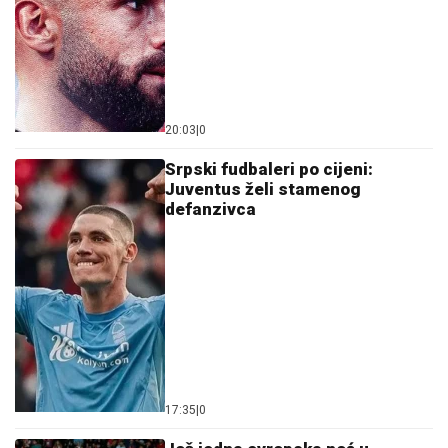
20:03
|
0
Srpski fudbaleri po cijeni:
Juventus želi stamenog
defanzivca
17:35
|
0