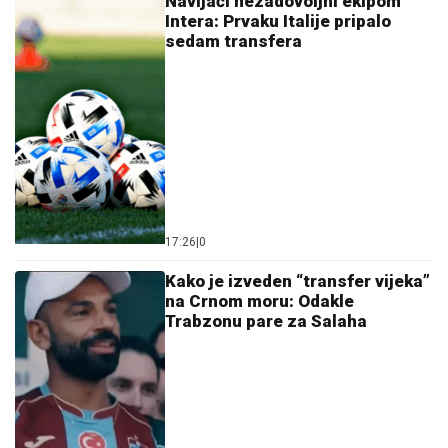
Navijači nezadovoljni ekipom
Intera: Prvaku Italije pripalo
sedam transfera
17:26
|
0
Kako je izveden “transfer vijeka”
na Crnom moru: Odakle
Trabzonu pare za Salaha