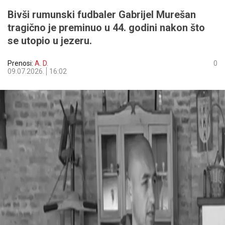
Bivši rumunski fudbaler Gabrijel Murešan
tragično je preminuo u 44. godini nakon što
se utopio u jezeru.
Prenosi:
A. D.
0
09.07.2026.
16:02