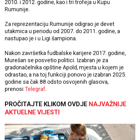
2010. i 2012. godine, kao i tri trofeja u Kupu
Rumunije.
Za reprezentaciju Rumunije odigrao je devet
utakmica u periodu od 2007. do 2011. godine, a
nastupao je i u Ligi šampiona.
Nakon završetka fudbalske karijere 2017. godine,
Murešan se posvetio politici. Izabran je za
gradonačelnika opštine Apold, mjesta u kojem je
odrastao, a na toj funkciji ponovo je izabran 2025.
godine sa čak 88 odsto osvojenih glasova,
prenosi
Telegraf
.
PROČITAJTE KLIKOM OVDJE
NAJVAŽNIJE
AKTUELNE VIJESTI