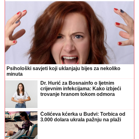
Psihološki savjeti koji uklanjaju bijes za nekoliko
minuta
Dr. Hurić za Bosnainfo o ljetnim
crijevnim infekcijama: Kako izbjeći
trovanje hranom tokom odmora
Čolićeva kćerka u Budvi: Torbica od
3.000 dolara ukrala pažnju na plaži