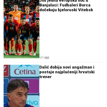
Još jedna evropska noć u
Banjaluci: Fudbaleri Borca
dočekuju bjeloruski Vitebsk
17:18
|
0
Dalić dobija novi angažman i
postaje najplaćeniji hrvatski
trener