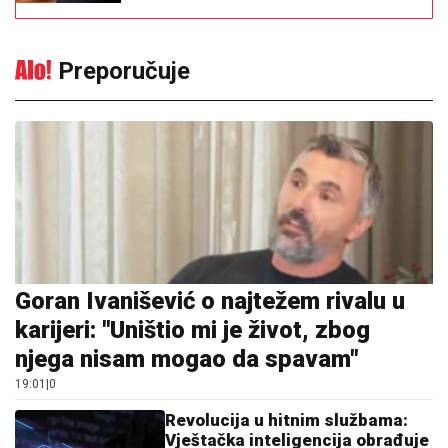
Preporučuje
Goran Ivanišević o najtežem rivalu u
karijeri: "Uništio mi je život, zbog
njega nisam mogao da spavam"
19:01
|
0
Revolucija u hitnim službama:
Vještačka inteligencija obrađuje