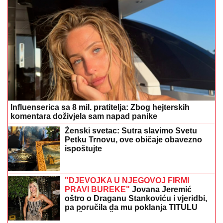
Influenserica sa 8 mil. pratitelja: Zbog hejterskih
komentara doživjela sam napad panike
Ženski svetac: Sutra slavimo Svetu
Petku Trnovu, ove običaje obavezno
ispoštujte
"DJEVOJKA U NJEGOVOJ FIRMI
PRAVI BUREKE"
Jovana Jeremić
oštro o Draganu Stankoviću i vjeridbi,
pa poručila da mu poklanja TITULU
BIVŠEG DEČKA JJ