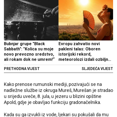
Bubnjar grupe "Black
Evropu zahvatio novi
Sabbath": "Kolica su moje
pakleni talas: Oboren
novo prevozno sredstvo,
istorijski rekord,
ali rokam dok ne umrem!“
meteorolozi izdali ozbiljna
upozorenja
PRETHODNA VIJEST
SLJEDEĆA VIJEST
Kako prenose rumunski mediji, pozivajući se na
nadležne službe iz okruga Mureš, Murešan je stradao
u srijedu uveče, 8. jula, u jezeru u blizini opštine
Apold, gdje je obavljao funkciju gradonačelnika.
Kada su ga izvukli iz vode, ljekari su pokušali da mu