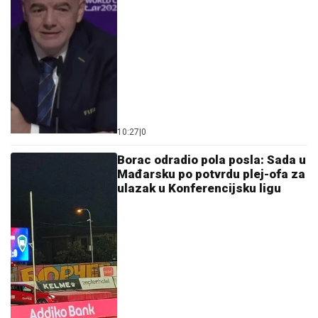
10:27
|
0
Borac odradio pola posla: Sada u
Mađarsku po potvrdu plej-ofa za
ulazak u Konferencijsku ligu