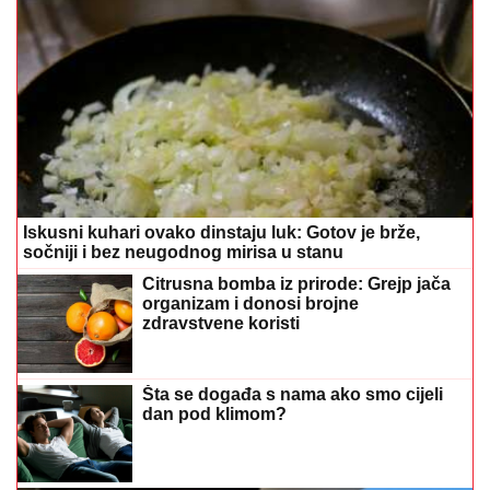
Iskusni kuhari ovako dinstaju luk: Gotov je brže,
sočniji i bez neugodnog mirisa u stanu
Citrusna bomba iz prirode: Grejp jača
organizam i donosi brojne
zdravstvene koristi
Šta se događa s nama ako smo cijeli
dan pod klimom?