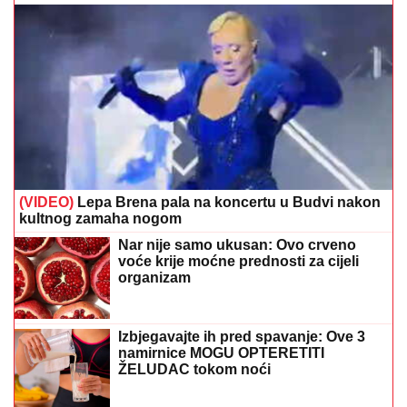
(VIDEO)
Lepa Brena pala na koncertu u Budvi nakon
kultnog zamaha nogom
Nar nije samo ukusan: Ovo crveno
voće krije moćne prednosti za cijeli
organizam
Izbjegavajte ih pred spavanje: Ove 3
namirnice MOGU OPTERETITI
ŽELUDAC tokom noći