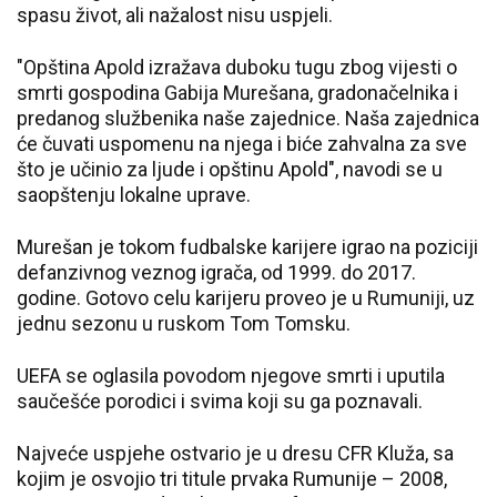
spasu život, ali nažalost nisu uspjeli.
"Opština Apold izražava duboku tugu zbog vijesti o
smrti gospodina Gabija Murešana, gradonačelnika i
predanog službenika naše zajednice. Naša zajednica
će čuvati uspomenu na njega i biće zahvalna za sve
što je učinio za ljude i opštinu Apold", navodi se u
saopštenju lokalne uprave.
Murešan je tokom fudbalske karijere igrao na poziciji
defanzivnog veznog igrača, od 1999. do 2017.
godine. Gotovo celu karijeru proveo je u Rumuniji, uz
jednu sezonu u ruskom Tom Tomsku.
UEFA se oglasila povodom njegove smrti i uputila
saučešće porodici i svima koji su ga poznavali.
Najveće uspjehe ostvario je u dresu CFR Kluža, sa
kojim je osvojio tri titule prvaka Rumunije – 2008,