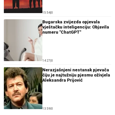
15:54
|
0
Bugarska zvijezda opjevala
vještačku inteligenciju: Objavila
numeru "ChatGPT"
14:27
|
0
Nerazjašnjeni nestanak pjevača
čiju je najtužniju pjesmu oživjela
Aleksandra Prijović
13:59
|
0