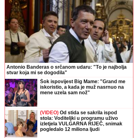
Antonio Banderas o srčanom udaru: "To je najbolja
stvar koja mi se dogodila"
Šok ispovijest Big Mame: "Grand me
iskoristio, a kada je muž nasrnuo na
mene uzela sam nož"
(VIDEO)
Od stida se sakrila ispod
stola: Voditeljki u programu uživo
izletjela VULGARNA RIJEČ, snimak
pogledalo 12 miliona ljudi