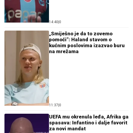
14:40
|
0
„Smiješno je da to zovemo
pomoći“: Haland stavom o
kućnim poslovima izazvao buru
na mrežama
11:37
|
0
UEFA mu okrenula leđa, Afrika ga
spasava: Infantino i dalje favorit
za novi mandat