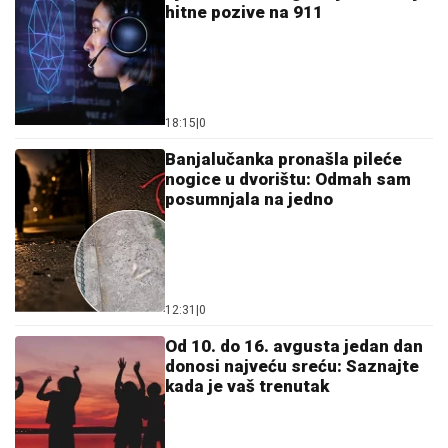
hitne pozive na 911
18:15
|
0
Banjalučanka pronašla pileće
nogice u dvorištu: Odmah sam
posumnjala na jedno
12:31
|
0
Od 10. do 16. avgusta jedan dan
donosi najveću sreću: Saznajte
kada je vaš trenutak