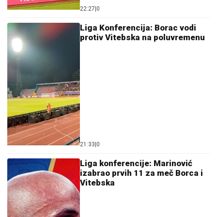
22:27
|
0
Liga Konferencija: Borac vodi
protiv Vitebska na poluvremenu
21:33
|
0
Liga konferencije: Marinović
izabrao prvih 11 za meč Borca i
Vitebska