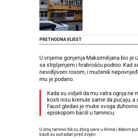
PRETHODNA VIJEST
U vrijeme gonjenja Maksimilijana bio je
sa strpljenjem i hrabrošću podnio. Kad su
nevidljivom rosom, i mučenik nepovrije
mu je podario.
Kada su vidjeli da mu vatra ognja ne
kosti nisu krenule same da pucaju, a o
Faust gledao je muke svoga duhovnog 
episkopom bacili u tamnicu.
U istoj tamnici bili su zbog vjere u Hrista i đakoni pu
bacili su sutradan pred zvijeri.