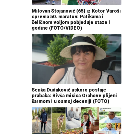
Milovan Stojanović (65) iz Kotor Varoši
sprema 50. maraton: Patikama i
čeličnom voljom pobjeđuje staze i
godine (FOTO/VIDEO)
Senka Dudaković uskoro postaje
prabaka: Bivša misica Orahove plijeni
šarmom i u osmoj deceniji (FOTO)