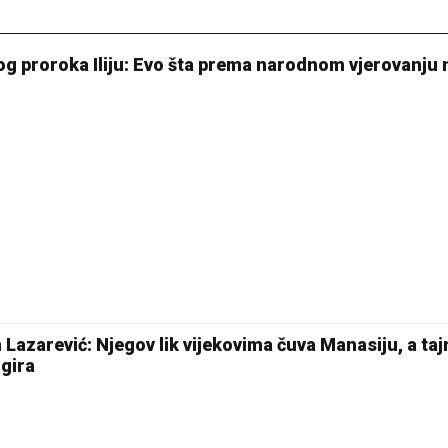
og proroka Iliju: Evo šta prema narodnom vjerovanju 
 Lazarević: Njegov lik vijekovima čuva Manasiju, a taj
igira