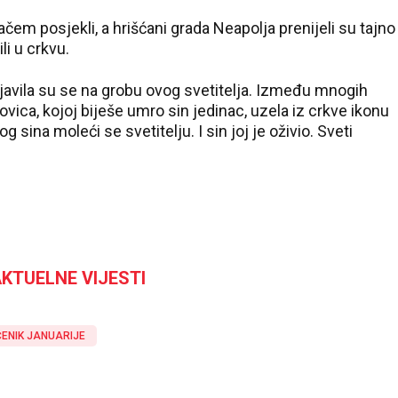
ačem posjekli, a hrišćani grada Neapolja prenijeli su tajno
li u crkvu.
avila su se na grobu ovog svetitelja. Između mnogih
vica, kojoj biješe umro sin jedinac, uzela iz crkve ikonu
 sina moleći se svetitelju. I sin joj je oživio. Sveti
KTUELNE VIJESTI
ENIK JANUARIJE