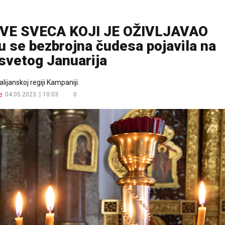
VE SVECA KOJI JE OŽIVLJAVAO
 se bezbrojna čudesa pojavila na
svetog Januarija
lijanskoj regiji Kampaniji.
e
04.05.2023.
10:03
0