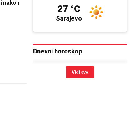
ti nakon
27 °C
Sarajevo
Dnevni horoskop
Vidi sve