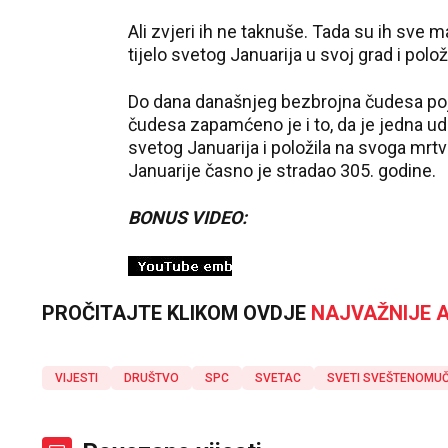
Ali zvjeri ih ne taknuše. Tada su ih sve m
tijelo svetog Januarija u svoj grad i položi
Do dana današnjeg bezbrojna čudesa poj
čudesa zapamćeno je i to, da je jedna udo
svetog Januarija i položila na svoga mrtvog
Januarije časno je stradao 305. godine.
BONUS VIDEO:
PROČITAJTE KLIKOM OVDJE
NAJVAŽNIJE A
VIJESTI
DRUŠTVO
SPC
SVETAC
SVETI SVEŠTENOMUČ