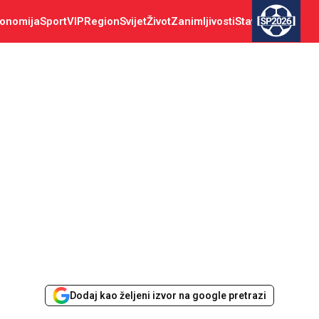
onomija
Sport
VIP
Region
Svijet
Život
Zanimljivosti
Stav
SP2026
Dodaj kao željeni izvor na google pretrazi