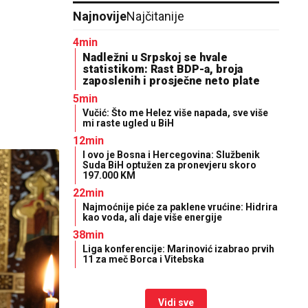
Najnovije
Najčitanije
4min
Nadležni u Srpskoj se hvale
statistikom: Rast BDP-a, broja
zaposlenih i prosječne neto plate
5min
Vučić: Što me Helez više napada, sve više
mi raste ugled u BiH
12min
I ovo je Bosna i Hercegovina: Službenik
Suda BiH optužen za pronevjeru skoro
197.000 KM
22min
Najmoćnije piće za paklene vrućine: Hidrira
kao voda, ali daje više energije
38min
Liga konferencije: Marinović izabrao prvih
11 za meč Borca i Vitebska
Vidi sve