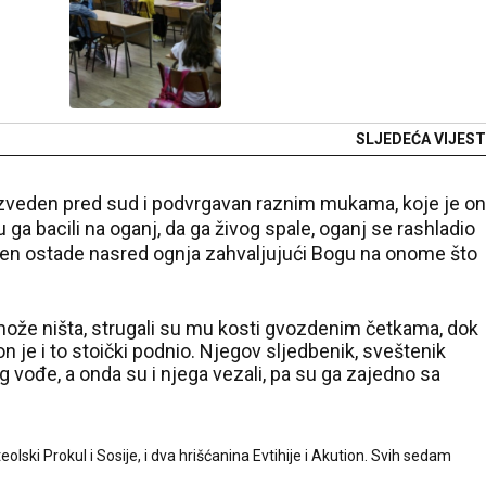
SLJEDEĆA VIJEST
 izveden pred sud i podvrgavan raznim mukama, koje je on
 ga bacili na oganj, da ga živog spale, oganj se rashladio
đen ostade nasred ognja zahvaljujući Bogu na onome što
 može ništa, strugali su mu kosti gvozdenim četkama, dok
n je i to stoički podnio. Njegov sljedbenik, sveštenik
vođe, a onda su i njega vezali, pa su ga zajedno sa
teolski Prokul i Sosije, i dva hrišćanina Evtihije i Akution. Svih sedam