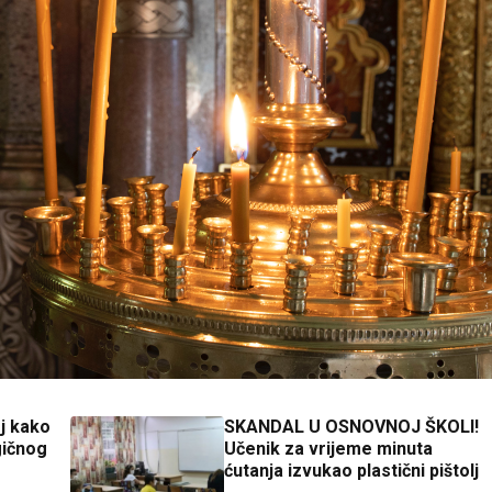
j kako
SKANDAL U OSNOVNOJ ŠKOLI!
gičnog
Učenik za vrijeme minuta
ćutanja izvukao plastični pištolj