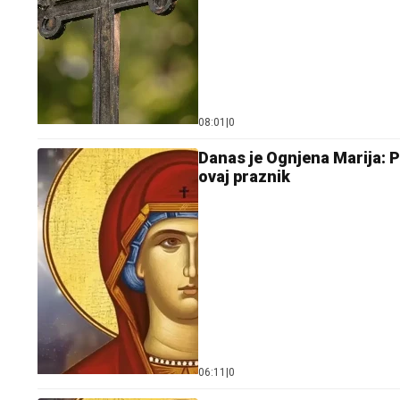
08:01
|
0
Danas je Ognjena Marija: 
ovaj praznik
06:11
|
0