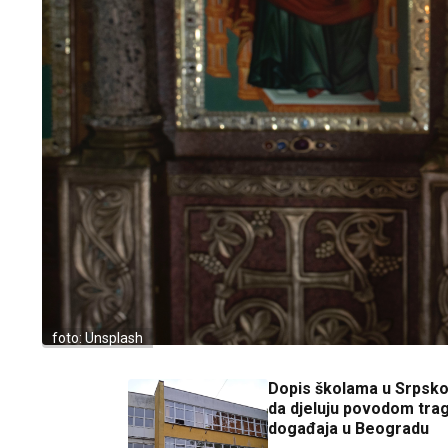
foto: Unsplash
Dopis školama u Srpsko
da djeluju povodom tra
događaja u Beogradu