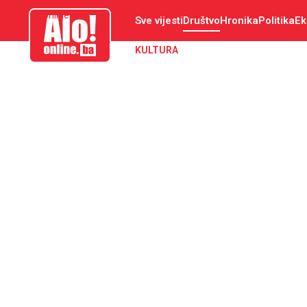
aloonline.ba
Sve vijesti
Društvo
Hronika
Politika
Ek
KULTURA