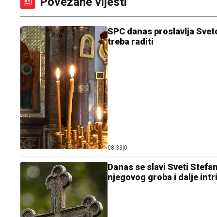
Povezane vijesti
SPC danas proslavlja Svet
treba raditi
08:33
|
0
Danas se slavi Sveti Stefan
njegovog groba i dalje intr