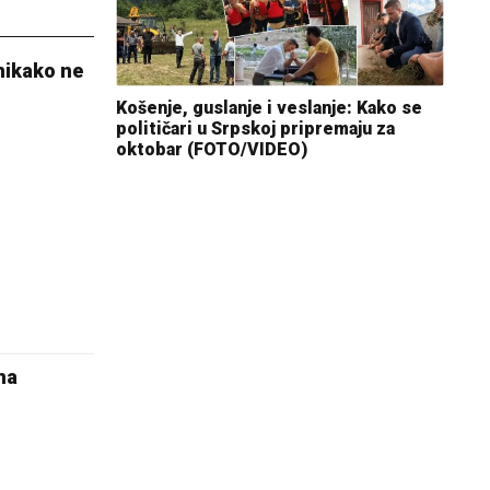
nikako ne
Košenje, guslanje i veslanje: Kako se
političari u Srpskoj pripremaju za
oktobar (FOTO/VIDEO)
na