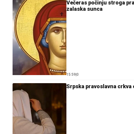
Večeras počinju stroga pra
zalaska sunca
15:59
|
0
Srpska pravoslavna crkva 