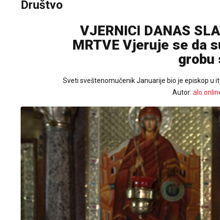
Društvo
VJERNICI DANAS SLA
MRTVE Vjeruje se da su
grobu 
Sveti sveštenomučenik Januarije bio je episkop u ita
Autor:
alo.onlin