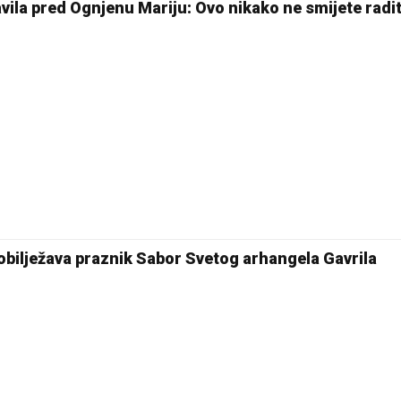
vila pred Ognjenu Mariju: Ovo nikako ne smijete radi
24 °C
Pale
obilježava praznik Sabor Svetog arhangela Gavrila