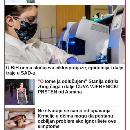
U BiH nema slučajeva ciklosporijaze, epidemija i dalje
traje u SAD-u
"O
tome ja odlučujem" Stanija otkrila
zbog čega i dalje ČUVA VJERENIČKI
PRSTEN od Asmina
Ne stvaraju se samo od spavanja:
Krmelje u očima mogu da postanu
ozbiljan problem ako ignorišete ove
simptome