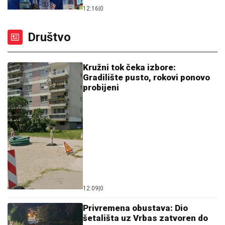
12:16
|
0
Društvo
Kružni tok čeka izbore:
Gradilište pusto, rokovi ponovo
probijeni
12:09
|
0
Privremena obustava: Dio
šetališta uz Vrbas zatvoren do