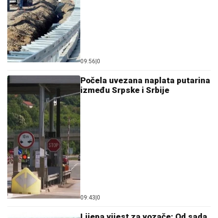
09:56
|
0
Počela uvezana naplata putarina
između Srpske i Srbije
09:43
|
0
Lijepa vijest za vozače: Od sada