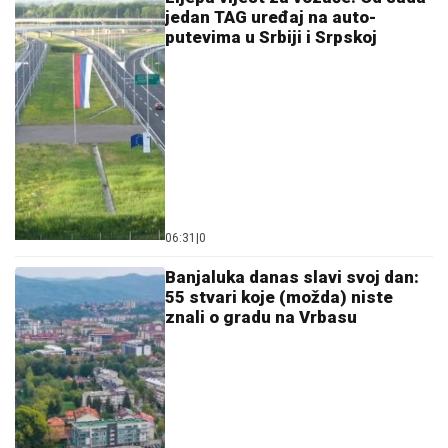
jedan TAG uređaj na auto-
putevima u Srbiji i Srpskoj
06:31
|
0
Banjaluka danas slavi svoj dan:
55 stvari koje (možda) niste
znali o gradu na Vrbasu