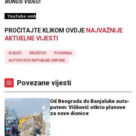
BONUS VIDEO:
PROČITAJTE KLIKOM OVDJE
NAJVAŽNIJE
AKTUELNE VIJESTI
VIJESTI
DRUŠTVO
PUTARINA
AUTOPUTEVI REPUBLIKE SRPSKE
Povezane vijesti
Od Beograda do Banjaluke auto-
putem: Višković otkrio planove
za nove dionice