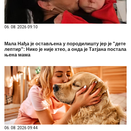
06. 08. 2026 09:10
Мала Нађа је остављена у породилишту јер је "дете
лептир": Нико је није хтео, а онда је Татјана постала
њена мама
06. 08. 2026 09:44