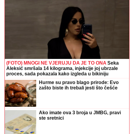
(FOTO) MNOGI NE VJERUJU DA JE TO ONA
Seka
Aleksić smršala 14 kilograma, injekcije joj ubrzale
proces, sada pokazala kako izgleda u bikiniju
Hurme su pravo blago prirode: Evo
zašto biste ih trebali jesti što češće
Ako imate ova 3 broja u JMBG, pravi
ste sretnici