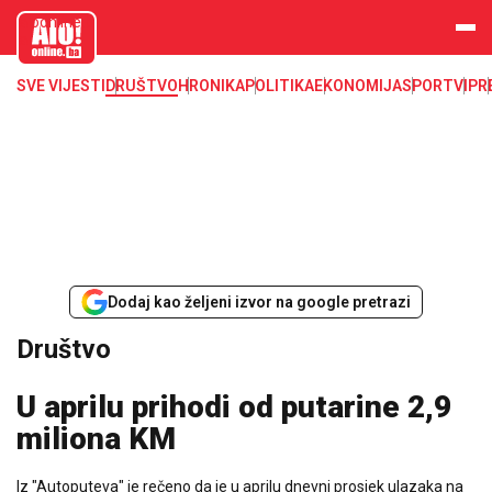
aloonline.b
a
SVE VIJESTI
DRUŠTVO
HRONIKA
POLITIKA
EKONOMIJA
SPORT
VIP
R
Dodaj kao željeni izvor na google pretrazi
Društvo
U aprilu prihodi od putarine 2,9
miliona KM
Iz "Autoputeva" je rečeno da je u aprilu dnevni prosjek ulazaka na