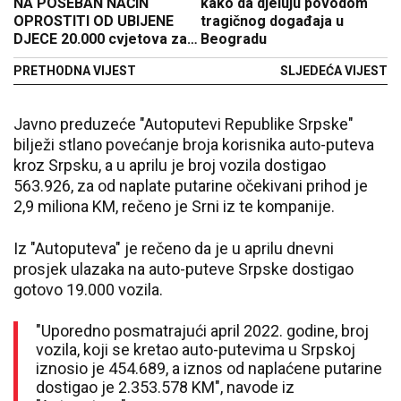
NA POSEBAN NAČIN
kako da djeluju povodom
OPROSTITI OD UBIJENE
tragičnog događaja u
DJECE 20.000 cvjetova za
Beogradu
nedužne žrtve masakra
PRETHODNA VIJEST
SLJEDEĆA VIJEST
Javno preduzeće "Autoputevi Republike Srpske"
bilježi stlano povećanje broja korisnika auto-puteva
kroz Srpsku, a u aprilu je broj vozila dostigao
563.926, za od naplate putarine očekivani prihod je
2,9 miliona KM, rečeno je Srni iz te kompanije.
Iz "Autoputeva" je rečeno da je u aprilu dnevni
prosjek ulazaka na auto-puteve Srpske dostigao
gotovo 19.000 vozila.
"Uporedno posmatrajući april 2022. godine, broj
vozila, koji se kretao auto-putevima u Srpskoj
iznosio je 454.689, a iznos od naplaćene putarine
dostigao je 2.353.578 KM", navode iz