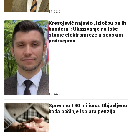
11:02
|
0
Kresojević najavio „Izložbu palih
bandera“: Ukazivanje na loše
stanje elektromreže u seoskim
područjima
10:44
|
0
Spremno 180 miliona: Objavljeno
kada počinje isplata penzija