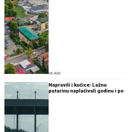
08:40
|
0
Napravili i kućice: Lažnu
putarinu naplaćivali godinu i po