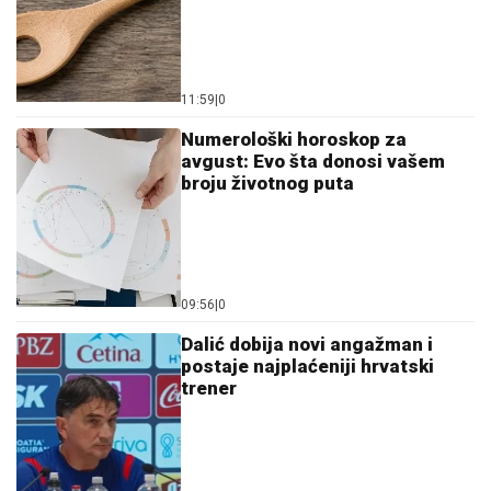
11:59
|
0
Numerološki horoskop za
avgust: Evo šta donosi vašem
broju životnog puta
09:56
|
0
Dalić dobija novi angažman i
postaje najplaćeniji hrvatski
trener