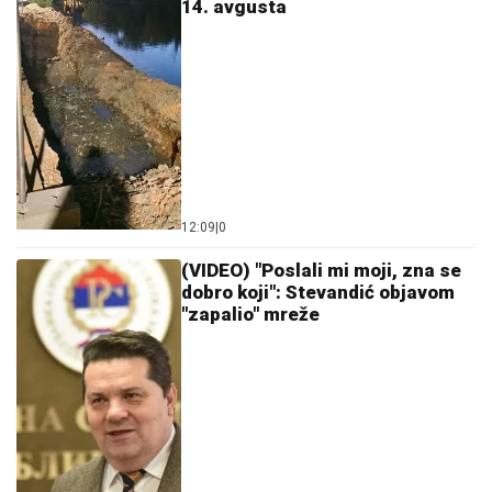
14. avgusta
12:09
|
0
(VIDEO) "Poslali mi moji, zna se
dobro koji": Stevandić objavom
"zapalio" mreže