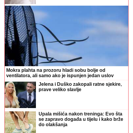
Mokra plahta na prozoru hladi sobu bolje od
ventilatora, ali samo ako je ispunjen jedan uslov
Jelena i Duško zakopali ratne sjekire,
prave veliko slavlje
Upala mišića nakon treninga: Evo šta
se zapravo događa u tijelu i kako brže
do olakšanja