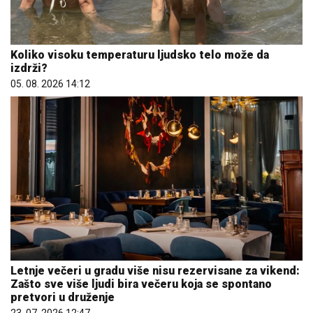
Koliko visoku temperaturu ljudsko telo može da
izdrži?
05. 08. 2026 14:12
Letnje večeri u gradu više nisu rezervisane za vikend:
Zašto sve više ljudi bira večeru koja se spontano
pretvori u druženje
23. 07. 2026 12:47