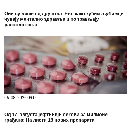
Они су више од друштва: Ево како кућни љубимци
чувају ментално здравље и поправљају
расположење
06. 08. 2026 09:00
Од 17. августа јефтинији лекови за милионе
грађана: На листи 18 нових препарата