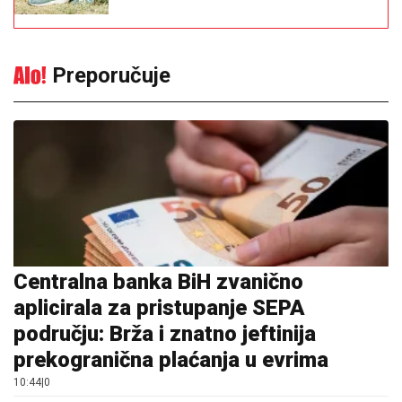
Preporučuje
Centralna banka BiH zvanično
aplicirala za pristupanje SEPA
području: Brža i znatno jeftinija
prekogranična plaćanja u evrima
10:44
|
0