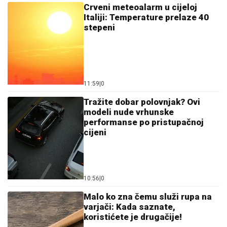
Crveni meteoalarm u cijeloj
Italiji: Temperature prelaze 40
stepeni
11:59
|
0
Tražite dobar polovnjak? Ovi
modeli nude vrhunske
performanse po pristupačnoj
cijeni
10:56
|
0
Malo ko zna čemu služi rupa na
varjači: Kada saznate,
koristićete je drugačije!