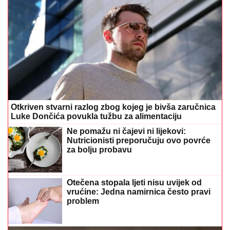
Otkriven stvarni razlog zbog kojeg je bivša zaručnica
Luke Dončića povukla tužbu za alimentaciju
Ne pomažu ni čajevi ni lijekovi:
Nutricionisti preporučuju ovo povrće
za bolju probavu
Otečena stopala ljeti nisu uvijek od
vrućine: Jedna namirnica često pravi
problem