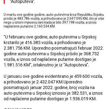
"Autoputeva".
U martu ove godine godine, auto-putevima kroz Republiku Srpsku
prošlo je 483.786 vozila, a prihodovano je 2.697.095 KM, što je više
nego u istom mjesecu lani kada je bilo 397.198 vozila, a iznos
naplaćene putarine 2.160.534 KM.
"U februaru ove godine, auto-putevima u Srpskoj
krstarilo je 416.385 vozila, a prihodovano je
2.381.756 KM. Uporedno posmatrajući februar 2022.
godine auto-putevima u Srpskoj pršolo je 368.752
vozila, a iznos od naplaćene putarine dostigao je
1.981.516 KM", istaknutno je iz "Autoputeva".
U januaru ove godine evidentirano je 459.600 vozila,
a prihodovano je 2.432.047 KM.Uporedno
posmatrajući januar 2022. godine, broj vozila na
auto-putevima u Srpskoj iznosio je 382.531, a iznos
od naplaćene putarine dostigao je 1.936.019 KM.