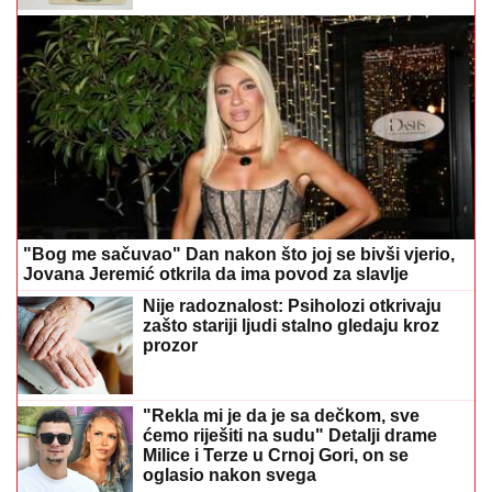
"Bog me sačuvao" Dan nakon što joj se bivši vjerio,
Jovana Jeremić otkrila da ima povod za slavlje
Nije radoznalost: Psiholozi otkrivaju
zašto stariji ljudi stalno gledaju kroz
prozor
"Rekla mi je da je sa dečkom, sve
ćemo riješiti na sudu" Detalji drame
Milice i Terze u Crnoj Gori, on se
oglasio nakon svega