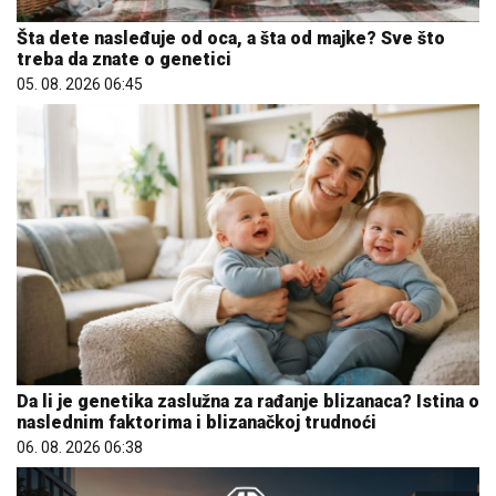
Šta dete nasleđuje od oca, a šta od majke? Sve što
treba da znate o genetici
05. 08. 2026 06:45
Da li je genetika zaslužna za rađanje blizanaca? Istina o
naslednim faktorima i blizanačkoj trudnoći
06. 08. 2026 06:38