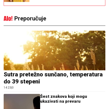
Sutra pretežno sunčano, temperatura
do 39 stepeni
14:23
|
0
Šest znakova koji mogu
ukazivati na prevaru
13:36
|
0