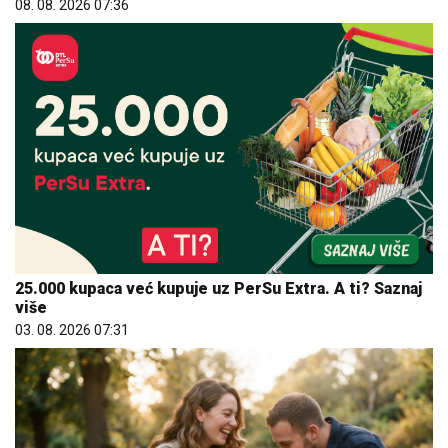
25.000 kupaca već kupuje uz PerSu Extra. A ti? Saznaj
više
03. 08. 2026 07:31