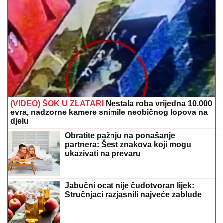
(VIDEO) ŠOK U ZLATARI
Nestala roba vrijedna 10.000
evra, nadzorne kamere snimile neobičnog lopova na
djelu
Obratite pažnju na ponašanje
partnera: Šest znakova koji mogu
ukazivati na prevaru
Jabučni ocat nije čudotvoran lijek:
Stručnjaci razjasnili najveće zablude