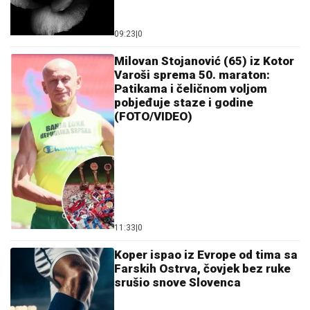
09:23
|
0
Milovan Stojanović (65) iz Kotor
Varoši sprema 50. maraton:
Patikama i čeličnom voljom
pobjeđuje staze i godine
(FOTO/VIDEO)
11:33
|
0
Koper ispao iz Evrope od tima sa
Farskih Ostrva, čovjek bez ruke
srušio snove Slovenca