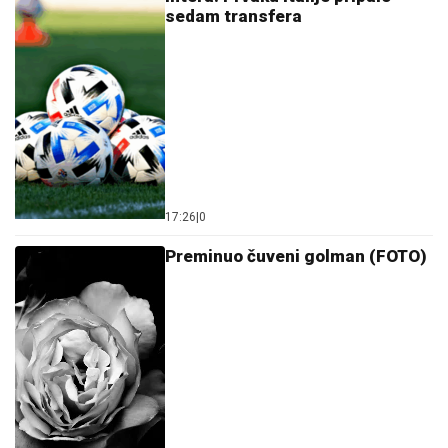
sedam transfera
17:26
|
0
Preminuo čuveni golman (FOTO)