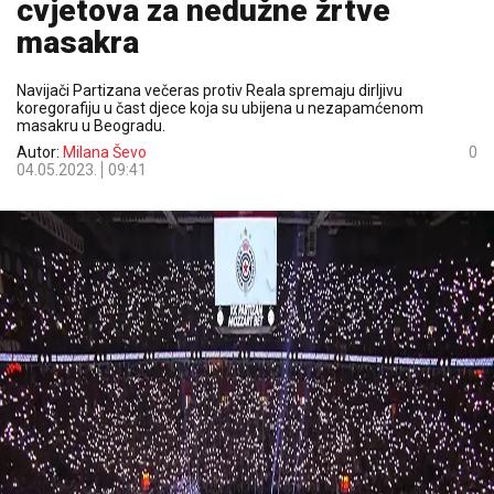
cvjetova za nedužne žrtve
masakra
Navijači Partizana večeras protiv Reala spremaju dirljivu
koregorafiju u čast djece koja su ubijena u nezapamćenom
masakru u Beogradu.
Autor:
Milana Ševo
0
04.05.2023.
09:41