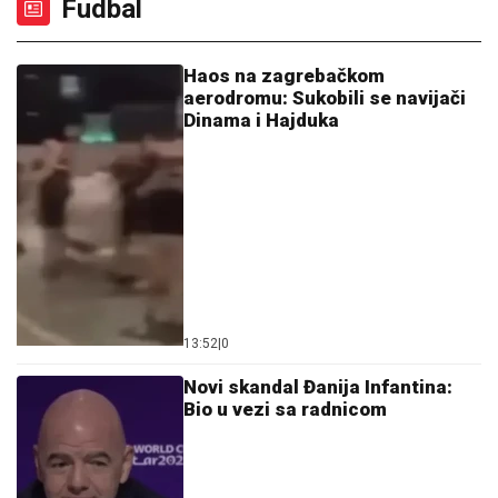
Dinama i Hajduka
13:52
|
0
Novi skandal Đanija Infantina:
Bio u vezi sa radnicom