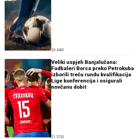
20:44
|
0
Veliki uspjeh Banjalučana:
Fudbaleri Borca preko Petrokuba
izborili treću rundu kvalifikacija
Lige konferencija i osigurali
novčanu dobit
21:37
|
0