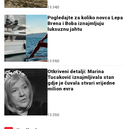
13:59
|
0
Otkriveni detalji: Marina
Tucaković iznajmljivala stan
gdje je čuvala stvari vrijedne
milion evra
13:25
|
0
Fudbal
Haos na zagrebačkom
aerodromu: Sukobili se navijači