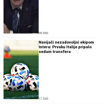
08:58
|
0
Navijači nezadovoljni ekipom
Intera: Prvaku Italije pripalo
sedam transfera
17:26
|
0
Kako je izveden “transfer vijeka”
na Crnom moru: Odakle
Trabzonu pare za Salaha