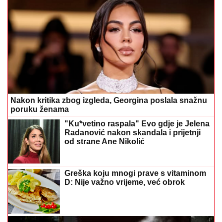
Nakon kritika zbog izgleda, Georgina poslala snažnu
poruku ženama
"Ku*vetino raspala" Evo gdje je Jelena
Radanović nakon skandala i prijetnji
od strane Ane Nikolić
Greška koju mnogi prave s vitaminom
D: Nije važno vrijeme, već obrok