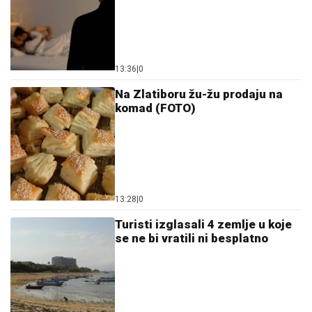
Na Zlatiboru žu-žu prodaju na
komad (FOTO)
13:28
|
0
Turisti izglasali 4 zemlje u koje
se ne bi vratili ni besplatno
13:34
|
0
Pogledajte za koliko novca Lepa
Brena i Boba iznajmljuju
luksuznu jahtu