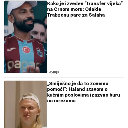
14:40
|
0
„Smiješno je da to zovemo
pomoći“: Haland stavom o
kućnim poslovima izazvao buru
na mrežama
11:37
|
0