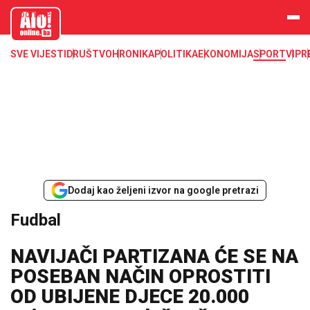
aloonline.b
a
SVE VIJESTI
DRUŠTVO
HRONIKA
POLITIKA
EKONOMIJA
SPORT
VIP
R
Dodaj kao željeni izvor na google pretrazi
Fudbal
NAVIJAČI PARTIZANA ĆE SE NA
POSEBAN NAČIN OPROSTITI
OD UBIJENE DJECE 20.000