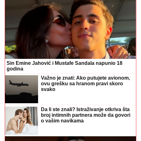
Sin Emine Jahović i Mustafe Sandala napunio 18
godina
Važno je znati: Ako putujete avionom,
ovu grešku sa hranom pravi skoro
svako
Da li ste znali? Istraživanje otkriva šta
broj intimnih partnera može da govori
o vašim navikama