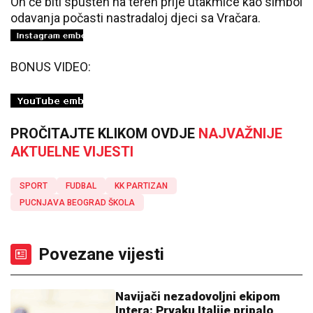
On će biti spušten na teren prije utakmice kao simbol
odavanja počasti nastradaloj djeci sa Vračara.
BONUS VIDEO:
PROČITAJTE KLIKOM OVDJE
NAJVAŽNIJE
AKTUELNE VIJESTI
SPORT
FUDBAL
KK PARTIZAN
PUCNJAVA BEOGRAD ŠKOLA
Povezane vijesti
Navijači nezadovoljni ekipom
Intera: Prvaku Italije pripalo