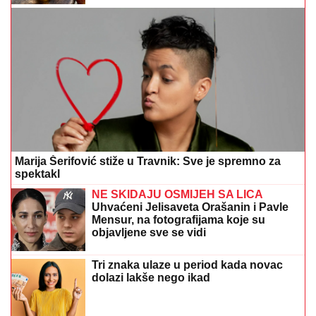
Marija Šerifović stiže u Travnik: Sve je spremno za
spektakl
NE SKIDAJU OSMIJEH SA LICA
Uhvaćeni Jelisaveta Orašanin i Pavle
Mensur, na fotografijama koje su
objavljene sve se vidi
Tri znaka ulaze u period kada novac
dolazi lakše nego ikad
Preporučuje