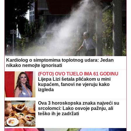
Kardiolog o simptomima toplotnog udara: Jedan
nikako nemojte ignorisati
(FOTO) OVO TIJELO IMA 61 GODINU
Lijepa Lizi šetala plićakom u mini
kupaćem, fanovi ne vjeruju kako
izgleda
Ova 3 horoskopska znaka najveći su
srcolomci: Lako osvoje pažnju, ali
teško ih je zadržati