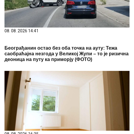
Београђанин остао без оба точка на ауту: Тежа
саобраћајна незгода у Великој Жупи – то је ризична
деоница на путу ка приморју (ФОТО)
08. 08. 2026 16:35
Како се решити непријатног мириса из судопере:
Ово ће вам сачувати новац, посебно током летњих
дана