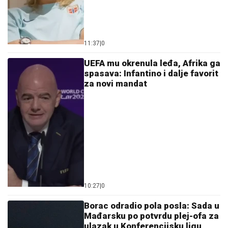
UEFA mu okrenula leđa, Afrika ga
spasava: Infantino i dalje favorit
za novi mandat
10:27
|
0
Borac odradio pola posla: Sada u
Mađarsku po potvrdu plej-ofa za
ulazak u Konferencijsku ligu