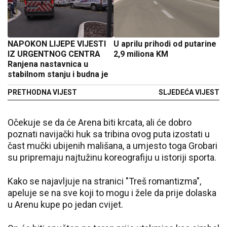
NAPOKON LIJEPE VIJESTI
U aprilu prihodi od putarine
IZ URGENTNOG CENTRA
2,9 miliona KM
Ranjena nastavnica u
stabilnom stanju i budna je
PRETHODNA VIJEST
SLJEDEĆA VIJEST
Očekuje se da će Arena biti krcata, ali će dobro
poznati navijački huk sa tribina ovog puta izostati u
čast mučki ubijenih mališana, a umjesto toga Grobari
su pripremaju najtužinu koreografiju u istoriji sporta.
Kako se najavljuje na stranici "Treš romantizma",
apeluje se na sve koji to mogu i žele da prije dolaska
u Arenu kupe po jedan cvijet.