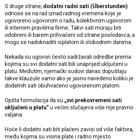
S druge strane,
dodatni radni sati (Überstunden)
odnose se na rad iznad radnog vremena koje je
ugovoreno ugovorom o radu, kolektivnim ugovorom
ili internim pravilima firme. Takvi sati moraju biti
odobreni ili barem prihvaćeni od strane poslodavca, a
mogu se nadoknaditi isplatom ili slobodnim danima.
Nekada su ugovori često sadržavali odredbe prema
kojima su svi dodatni sati bili unaprijed uključeni u
platu. Međutim, njemački sudovi danas dopuštaju
takve klauzule samo ako je jasno navedeno koliko je
dodatnih sati obuhvaćeno ugovorenom platom.
Opšta formulacija da su
„svi prekovremeni sati
uključeni u platu“
u većini slučajeva više nije pravno
valjana.
Hoće li dodatni sati biti plaćeni zavisi od više faktora,
među kojima su visina plate i radno mjesto