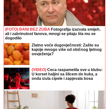
(FOTO) ĐANI BEZ ZUBA
Fotografija izazvala smijeh,
ali i zabrinutost fanova, mnogi se pitaju šta mu se
dogodilo
Zlatno voće dugovječnosti: Zašto su
kajsije mnogo više od običnog ljetnog
osvježenja?
(VIDEO)
Ceca raspametila sve u klubu:
U korset haljini sa šlicem do kuka, a
onda izula cipele i zapjevala bosa