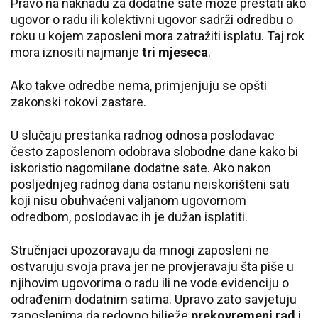
Pravo na naknadu za dodatne sate može prestati ako
ugovor o radu ili kolektivni ugovor sadrži odredbu o
roku u kojem zaposleni mora zatražiti isplatu. Taj rok
mora iznositi najmanje
tri mjeseca
.
Ako takve odredbe nema, primjenjuju se opšti
zakonski rokovi zastare.
U slučaju prestanka radnog odnosa poslodavac
često zaposlenom odobrava slobodne dane kako bi
iskoristio nagomilane dodatne sate. Ako nakon
posljednjeg radnog dana ostanu neiskorišteni sati
koji nisu obuhvaćeni valjanom ugovornom
odredbom, poslodavac ih je dužan isplatiti.
Stručnjaci upozoravaju da mnogi zaposleni ne
ostvaruju svoja prava jer ne provjeravaju šta piše u
njihovim ugovorima o radu ili ne vode evidenciju o
odrađenim dodatnim satima. Upravo zato savjetuju
zaposlenima da redovno bilježe
prekovremeni rad
i