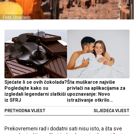
Foto: Unsplash
Sjećate li se ovih čokolada?
Šta muškarce najviše
Pogledajte kako su
privlači na aplikacijama za
izgledali legendarni slatkiši
upoznavanje: Novo
iz SFRJ
istraživanje otkrilo
zanimljive podatke
PRETHODNA VIJEST
SLJEDEĆA VIJEST
Prekovremeni rad i dodatni sati nisu isto, a šta sve