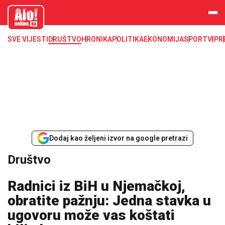
aloonline.b
a
SVE VIJESTI
DRUŠTVO
HRONIKA
POLITIKA
EKONOMIJA
SPORT
VIP
R
Dodaj kao željeni izvor na google pretrazi
Društvo
Radnici iz BiH u Njemačkoj,
obratite pažnju: Jedna stavka u
ugovoru može vas koštati