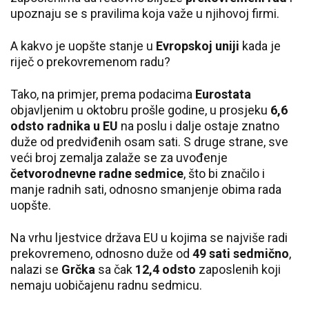
upoznaju se s pravilima koja važe u njihovoj firmi.
A kakvo je uopšte stanje u
Evropskoj uniji
kada je
riječ o prekovremenom radu?
Tako, na primjer, prema podacima
Eurostata
objavljenim u oktobru prošle godine, u prosjeku
6,6
odsto radnika u EU
na poslu i dalje ostaje znatno
duže od predviđenih osam sati. S druge strane, sve
veći broj zemalja zalaže se za uvođenje
četvorodnevne radne sedmice
, što bi značilo i
manje radnih sati, odnosno smanjenje obima rada
uopšte.
Na vrhu ljestvice država EU u kojima se najviše radi
prekovremeno, odnosno duže od
49 sati sedmično
,
nalazi se
Grčka
sa čak
12,4 odsto
zaposlenih koji
nemaju uobičajenu radnu sedmicu.