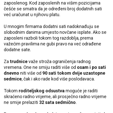
zaposlenog. Kod zaposlenih na višim pozicijama
češće se smatra da je određeni broj dodatnih sati
već uračunat u njihovu platu.
U mnogim firmama dodatni sati nadoknađuju se
slobodnim danima umjesto novčane isplate. Ako se
zaposleni razboli tokom tog razdoblja, prema
važećim pravilima ne gubi pravo na već odrađene
dodatne sate.
Za
trudnice
važe stroža ograničenja radnog
vremena. One ne smiju raditi više od
osam i po sati
dnevno
niti više od
90 sati tokom dvije uzastopne
sedmice
, čak i ako rade kod više poslodavaca.
Tokom
roditeljskog odsustva
moguće je raditi
skraćeno radno vrijeme, ali prosječno radno vrijeme
ne smije prelaziti
32 sata sedmično
.