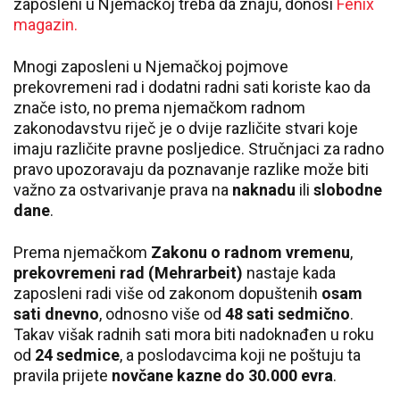
zaposleni u Njemačkoj treba da znaju, donosi
Fenix
magazin.
Mnogi zaposleni u Njemačkoj pojmove
prekovremeni rad i dodatni radni sati koriste kao da
znače isto, no prema njemačkom radnom
zakonodavstvu riječ je o dvije različite stvari koje
imaju različite pravne posljedice. Stručnjaci za radno
pravo upozoravaju da poznavanje razlike može biti
važno za ostvarivanje prava na
naknadu
ili
slobodne
dane
.
Prema njemačkom
Zakonu o radnom vremenu
,
prekovremeni rad (Mehrarbeit)
nastaje kada
zaposleni radi više od zakonom dopuštenih
osam
sati dnevno
, odnosno više od
48 sati sedmično
.
Takav višak radnih sati mora biti nadoknađen u roku
od
24 sedmice
, a poslodavcima koji ne poštuju ta
pravila prijete
novčane kazne do 30.000 evra
.