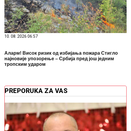
10. 08. 2026 06:57
Аларм! Висок ризик од избијања пожара Стигло
најновије упозорење – Србија пред још једним
тропским ударом
PREPORUKA ZA VAS