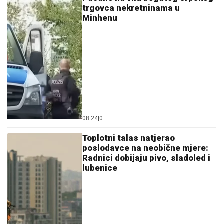
trgovca nekretninama u
Minhenu
08:24
|
0
Toplotni talas natjerao
poslodavce na neobične mjere:
Radnici dobijaju pivo, sladoled i
lubenice