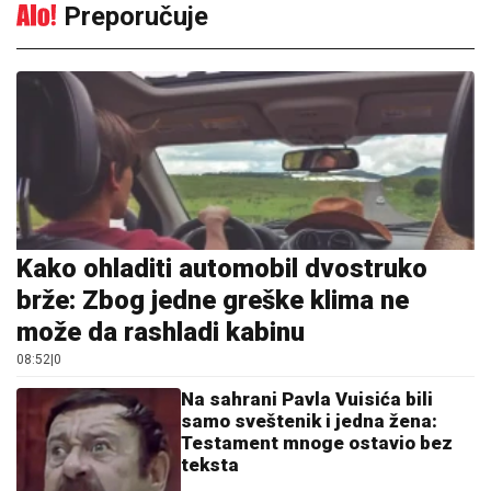
Preporučuje
Kako ohladiti automobil dvostruko
brže: Zbog jedne greške klima ne
može da rashladi kabinu
08:52
|
0
Na sahrani Pavla Vuisića bili
samo sveštenik i jedna žena:
Testament mnoge ostavio bez
teksta