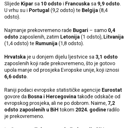
Slijede
Kipar
sa
10 odsto
i
Francuska
sa
9,9 odsto
.
U vrhu su i
Portugal
(9,2 odsto) te
Belgija
(8,4
odsto).
Najmanje prekovremeno rade
Bugari
– samo
0,4
odsto
zaposlenih, zatim
Letonija
(1 odsto),
Litvanija
(1,4 odsto) te
Rumunija
(1,8 odsto).
Hrvatska
je u donjem dijelu ljestvice sa
3,1 odsto
zaposlenih koji rade prekovremeno, što je gotovo
upola manje od prosjeka Evropske unije, koji iznosi
6,6 odsto
.
Raniji podaci evropske statističke agencije
Eurostat
govore da
Bosna i Hercegovina
takođe odskače od
evropskog prosjeka, ali ne po dobrom. Naime,
7,2
odsto zaposlenih u BiH
tokom
2024. godine
radilo
je prekovremeno.