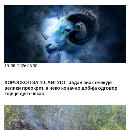
10. 08. 2026 05:00
ХОРОСКОП ЗА 10. АВГУСТ: Један знак очекује
велики преокрет, а неко коначно добија одговор
који је дуго чекао