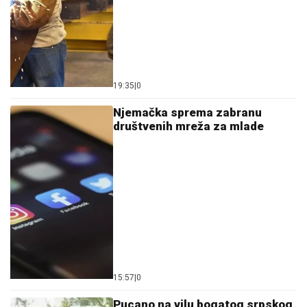
19:35
|
0
Njemačka sprema zabranu
društvenih mreža za mlade
15:57
|
0
Pucano na vilu bogatog srpskog