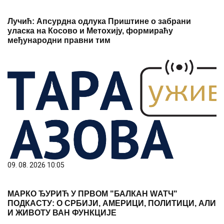
Лучић: Апсурдна одлука Приштине о забрани
уласка на Косово и Метохију, формираћу
међународни правни тим
09. 08. 2026 10:05
МАРКО ЂУРИЋ У ПРВОМ "БАЛКАН WАТЧ"
ПОДКАСТУ: О СРБИЈИ, АМЕРИЦИ, ПОЛИТИЦИ, АЛИ
И ЖИВОТУ ВАН ФУНКЦИЈЕ