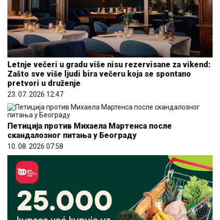
Letnje večeri u gradu više nisu rezervisane za vikend:
Zašto sve više ljudi bira večeru koja se spontano
pretvori u druženje
23. 07. 2026 12:47
Петиција против Михаела Мартенса после
скандалозног питања у Београду
10. 08. 2026 07:58