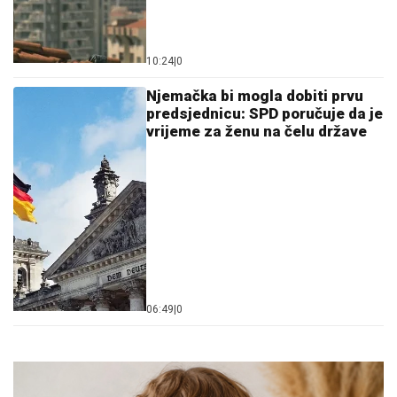
10:24
|
0
Njemačka bi mogla dobiti prvu
predsjednicu: SPD poručuje da je
vrijeme za ženu na čelu države
06:49
|
0