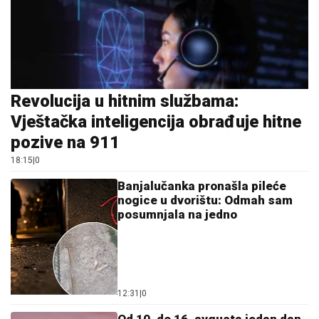
Revolucija u hitnim službama:
Vještačka inteligencija obrađuje hitne
pozive na 911
18:15
|
0
Banjalučanka pronašla pileće
nogice u dvorištu: Odmah sam
posumnjala na jedno
12:31
|
0
Od 10. do 16. avgusta jedan dan