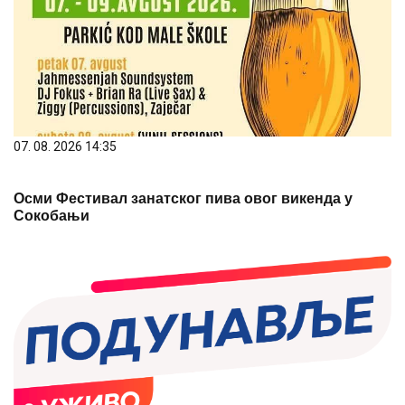
07. 08. 2026 14:35
Осми Фестивал занатског пива овог викенда у
Сокобањи