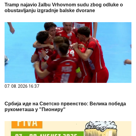
Tramp najavio žalbu Vrhovnom sudu zbog odluke o
obustavljanju izgradnje balske dvorane
07. 08. 2026 16:37
Србија иде на Светско првенство: Велика победа
рукометаша у "Пиониру"