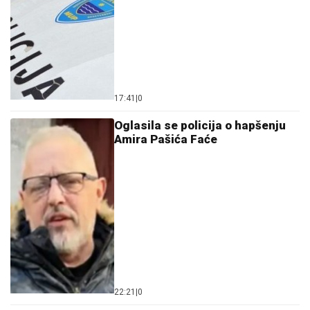
17:41
|
0
Oglasila se policija o hapšenju
Amira Pašića Faće
22:21
|
0