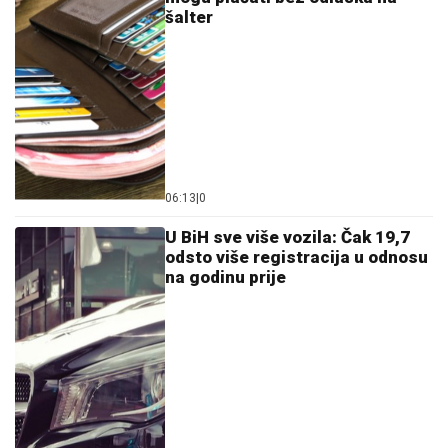
šalter
06:13
|
0
U BiH sve više vozila: Čak 19,7
odsto više registracija u odnosu
na godinu prije