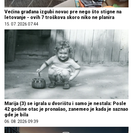
Većina građana izgubi novac pre nego što stigne na
letovanje - ovih 7 troškova skoro niko ne planira
15. 07. 2026 07:44
Marija (3) se igrala u dvorištu i samo je nestala: Posle
42 godine otac je pronašao, zanemeo je kada je saznao
gde je bila
06. 08. 2026 09:39