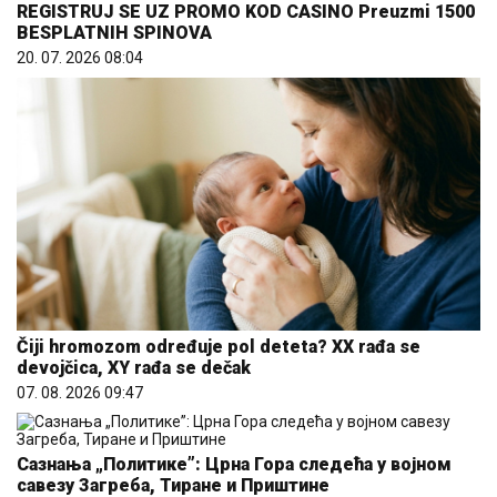
REGISTRUJ SE UZ PROMO KOD CASINO Preuzmi 1500
BESPLATNIH SPINOVA
20. 07. 2026 08:04
Čiji hromozom određuje pol deteta? XX rađa se
devojčica, XY rađa se dečak
07. 08. 2026 09:47
Сазнања „Политике”: Црна Гора следећа у војном
савезу Загреба, Тиране и Приштине