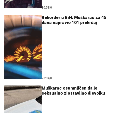
10:51
|
0
Rekorder u BiH: Muškarac za 45
dana napravio 101 prekršaj
20:34
|
0
Muškarac osumnjičen da je
seksualno zlostavljao djevojku