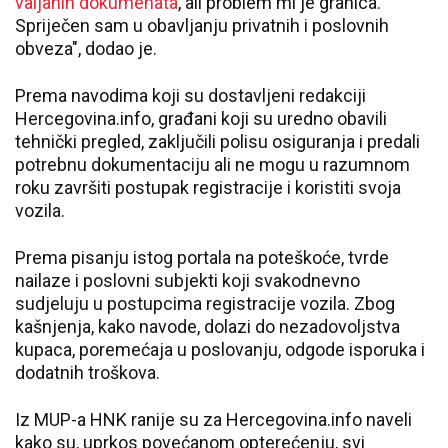
valjanih dokumenata
, ali problem mi je granica.
Spriječen sam u obavljanju privatnih i poslovnih
obveza", dodao je.
Prema navodima koji su dostavljeni redakciji
Hercegovina.info, građani koji su uredno obavili
tehnički pregled, zaključili polisu osiguranja i predali
potrebnu dokumentaciju ali ne mogu u razumnom
roku završiti postupak registracije i koristiti svoja
vozila.
Prema pisanju istog portala na poteškoće, tvrde
nailaze i poslovni subjekti koji svakodnevno
sudjeluju u postupcima registracije vozila. Zbog
kašnjenja, kako navode, dolazi do nezadovoljstva
kupaca, poremećaja u poslovanju, odgode isporuka i
dodatnih troškova.
Iz MUP-a HNK ranije su za Hercegovina.info naveli
kako su, uprkos povećanom opterećenju, svi