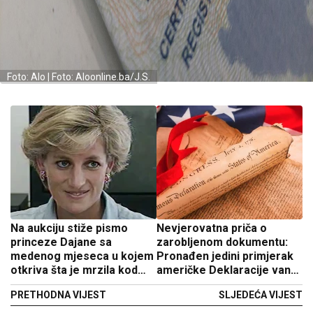
Foto: Alo | Foto: Aloonline.ba/J.S.
Na aukciju stiže pismo
Nevjerovatna priča o
princeze Dajane sa
zarobljenom dokumentu:
medenog mjeseca u kojem
Pronađen jedini primjerak
otkriva šta je mrzila kod
američke Deklaracije van
kraljevskog života
SAD
PRETHODNA VIJEST
SLJEDEĆA VIJEST