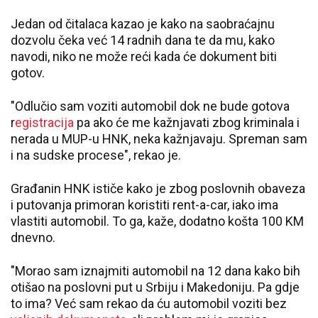
Jedan od čitalaca kazao je kako na saobraćajnu
dozvolu čeka već 14 radnih dana te da mu, kako
navodi, niko ne može reći kada će dokument biti
gotov.
"Odlučio sam voziti automobil dok ne bude gotova
r
egistracija
pa ako će me kažnjavati zbog kriminala i
nerada u MUP-u HNK, neka kažnjavaju. Spreman sam
i na sudske procese", rekao je.
Građanin HNK ističe kako je zbog poslovnih obaveza
i putovanja primoran koristiti rent-a-car, iako ima
vlastiti automobil. To ga, kaže, dodatno košta 100 KM
dnevno.
"Morao sam iznajmiti automobil na 12 dana kako bih
otišao na poslovni put u Srbiju i Makedoniju. Pa gdje
to ima? Već sam rekao da ću automobil voziti bez