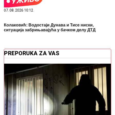
07. 08. 2026 10:12
Колаковић: Водостаји Дунава и Тисе ниски,
ситуација забрињавајућа у бачком делу ДТД
PREPORUKA ZA VAS