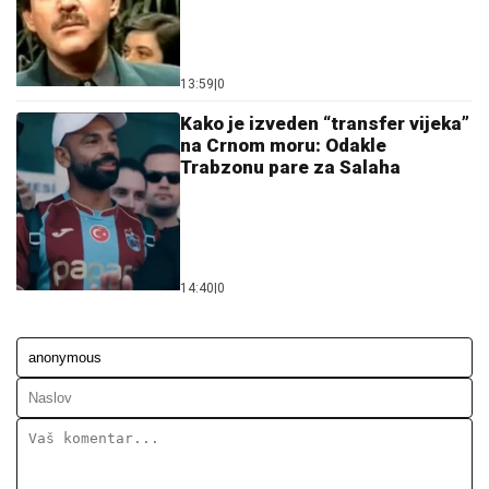
13:59
|
0
Kako je izveden “transfer vijeka”
na Crnom moru: Odakle
Trabzonu pare za Salaha
14:40
|
0