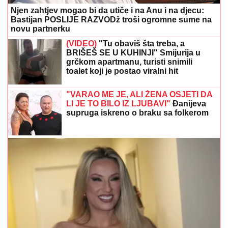
Njen zahtjev mogao bi da utiče i na Anu i na djecu:
Bastijan POSLIJE RAZVODž troši ogromne sume na
novu partnerku
(VIDEO)
"Tu obaviš šta treba, a
BRIŠEŠ SE U KUHINJI" Smijurija u
grčkom apartmanu, turisti snimili
toalet koji je postao viralni hit
"VARAO ME JE, ALI ŽENA OSJETI DA
LI JE TO BILO IZ LJUBAVI"
Đanijeva
supruga iskreno o braku sa folkerom