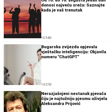
donosi najveću sreću: Saznajte
kada je vaš trenutak
15:54
|
0
Bugarska zvijezda opjevala
vještačku inteligenciju: Objavila
numeru "ChatGPT"
14:27
|
0
Nerazjašnjeni nestanak pjevača
čiju je najtužniju pjesmu oživjela
Aleksandra Prijović