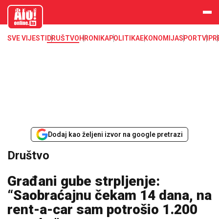
aloonline.b
a
SVE VIJESTI
DRUŠTVO
HRONIKA
POLITIKA
EKONOMIJA
SPORT
VIP
R
Dodaj kao željeni izvor na google pretrazi
Društvo
Građani gube strpljenje:
“Saobraćajnu čekam 14 dana, na
rent-a-car sam potrošio 1.200