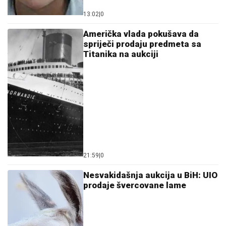
13:02
|
0
Američka vlada pokušava da
spriječi prodaju predmeta sa
Titanika na aukciji
21:59
|
0
Nesvakidašnja aukcija u BiH: UIO
prodaje švercovane lame