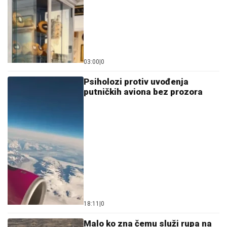
Psiholozi protiv uvođenja
putničkih aviona bez prozora
18:11
|
0
Malo ko zna čemu služi rupa na
varjači: Kada saznate,
koristićete je drugačije!