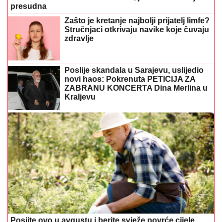
novi haos: Pokrenuta PETICIJA ZA
ZABRANU KONCERTA Dina Merlina u
Kraljevu
Posijte ovo u avgustu i berite svježe povrće cijele
jeseni
Ne bacajte ovu tečnost: Sačuvajte za
cvijeće, bujaće kao nikada prije
Roditelji, obratite pažnju: Ove naizgled