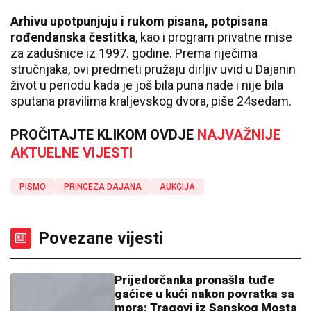
Arhivu upotpunjuju i rukom pisana, potpisana
rođendanska čestitka
, kao i program privatne mise
za zadušnice iz 1997. godine. Prema riječima
stručnjaka, ovi predmeti pružaju dirljiv uvid u Dajanin
život u periodu kada je još bila puna nade i nije bila
sputana pravilima kraljevskog dvora, piše 24sedam.
PROČITAJTE KLIKOM OVDJE
NAJVAŽNIJE
AKTUELNE VIJESTI
PISMO
PRINCEZA DAJANA
AUKCIJA
Povezane vijesti
Prijedorčanka pronašla tuđe
gaćice u kući nakon povratka sa
mora: Tragovi iz Sanskog Mosta