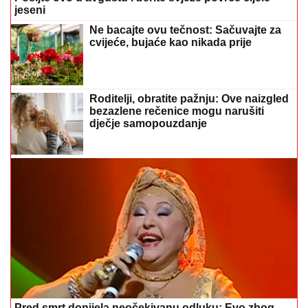
bezazlene rečenice mogu narušiti
dječje samopouzdanje
Pred smrt donijela neočekivanu odluku: Evo zbog
čega je Esma Redžepova usvajala samo dječake
VJERUJE SE DA DONOSI ZDRAVLJE I
MIR
Na Svetu Petku Trnovu žene
ostavljaju kućne poslove po strani
Upala mišića nakon treninga: Evo šta