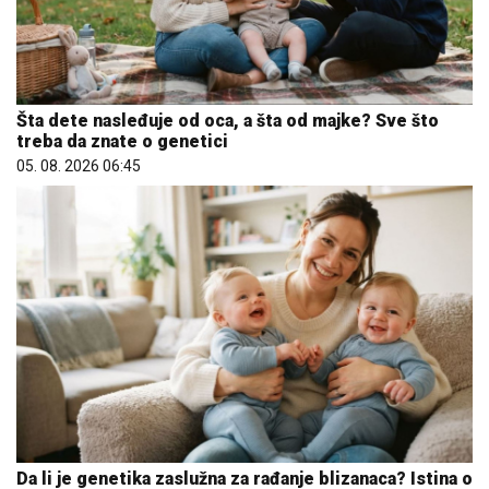
Šta dete nasleđuje od oca, a šta od majke? Sve što
treba da znate o genetici
05. 08. 2026 06:45
Da li je genetika zaslužna za rađanje blizanaca? Istina o
naslednim faktorima i blizanačkoj trudnoći
06. 08. 2026 06:38