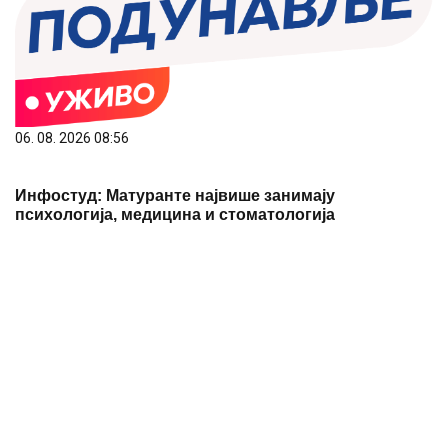
Инфостуд: Матуранте највише занимају
психологија, медицина и стоматологија
07. 08. 2026 08:01
Више делова Ниша данас без струје: Искључења
трају до 20 часова