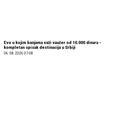
Evo u kojim banjama važi vaučer od 10.000 dinara -
kompletan spisak destinacija u Srbiji
06. 08. 2026 07:08
Marija (3) se igrala u dvorištu i samo je nestala: Posle
42 godine otac je pronašao, zanemeo je kada je saznao
gde je bila
06. 08. 2026 09:39