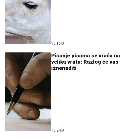
16:16
|
0
Pisanje pisama se vraća na
velika vrata: Razlog će vas
iznenaditi
13:24
|
0