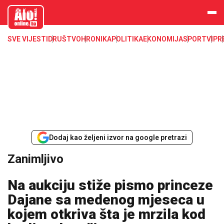
aloonline.b
a
SVE VIJESTI
DRUŠTVO
HRONIKA
POLITIKA
EKONOMIJA
SPORT
VIP
R
Dodaj kao željeni izvor na google pretrazi
Zanimljivo
Na aukciju stiže pismo princeze
Dajane sa medenog mjeseca u
kojem otkriva šta je mrzila kod