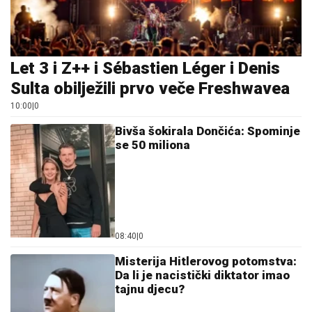
Bivša šokirala Dončića: Spominje
se 50 miliona
08:40
|
0
Misterija Hitlerovog potomstva:
Da li je nacistički diktator imao
tajnu djecu?
09:11
|
0
Evo odakle će biti vidljivo
potpuno pomračenje Sunca
2026. godine