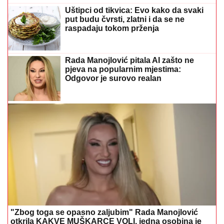
Odgovor je surovo realan
"Zbog toga se opasno zaljubim" Rada Manojlović
otkrila KAKVE MUŠKARCE VOLI, jedna osobina je
presudna
Zašto je kretanje najbolji prijatelj limfe?
Stručnjaci otkrivaju navike koje čuvaju
zdravlje
Poslije skandala u Sarajevu, uslijedio