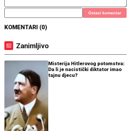
Zanimljivo
Misterija Hitlerovog potomstva:
Da li je nacistički diktator imao
tajnu djecu?
09:11
|
0
Evo odakle će biti vidljivo
potpuno pomračenje Sunca
2026. godine