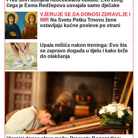
se zapravo događa u tijelu i kako brže
do olakšanja
Vjernici danas slave majku Presvete Bogorodice:
jedna običaj bolesni i žene obavezno moraju da
ispoštuju
Ovaj fakultet je ZAVRŠILA SARA JO:
Sada uživa na putovanjima sa
Aleksejem Bjelogrlićem, a nekada se
školovala i u Italiji