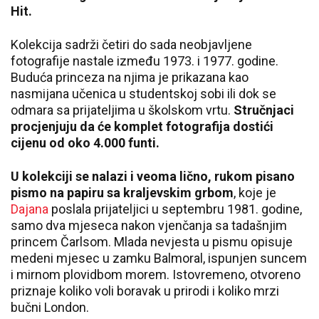
Hit.
Kolekcija sadrži četiri do sada neobjavljene
fotografije nastale između 1973. i 1977. godine.
Buduća princeza na njima je prikazana kao
nasmijana učenica u studentskoj sobi ili dok se
odmara sa prijateljima u školskom vrtu.
Stručnjaci
procjenjuju da će komplet fotografija dostići
cijenu od oko 4.000 funti.
U kolekciji se nalazi i veoma lično, rukom pisano
pismo na papiru sa kraljevskim grbom
, koje je
Dajana
poslala prijateljici u septembru 1981. godine,
samo dva mjeseca nakon vjenčanja sa tadašnjim
princem Čarlsom. Mlada nevjesta u pismu opisuje
medeni mjesec u zamku Balmoral, ispunjen suncem
i mirnom plovidbom morem. Istovremeno, otvoreno
priznaje koliko voli boravak u prirodi i koliko mrzi
bučni London.