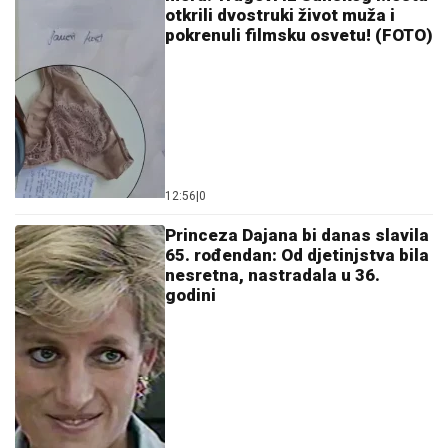
otkrili dvostruki život muža i
pokrenuli filmsku osvetu! (FOTO)
12:56
|
0
Princeza Dajana bi danas slavila
65. rođendan: Od djetinjstva bila
nesretna, nastradala u 36.
godini