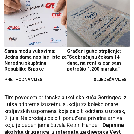
Sama među vukovima:
Građani gube strpljenje:
Jedna dama nosilac liste za
“Saobraćajnu čekam 14
Narodnu skupštinu
dana, na rent-a-car sam
Republike Srpske
potrošio 1.200 maraka”
PRETHODNA VIJEST
SLJEDEĆA VIJEST
Tim povodom britanska aukcijska kuća Gorringe’s iz
Luisa priprema izuzetnu aukciju za kolekcionare
kraljevskih uspomena, koja će biti održana u utorak,
7. jula. Na prodaju će biti ponuđena privatna arhiva
koju je decenijama čuvala Ketrin Hanberi,
Dajanina
školska drugarica iz internata za djevojke Vest