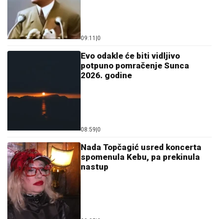
08:59
|
0
Nada Topčagić usred koncerta
spomenula Kebu, pa prekinula
nastup
08:25
|
0
UEFA mu okrenula leđa, Afrika ga
spasava: Infantino i dalje favorit
za novi mandat