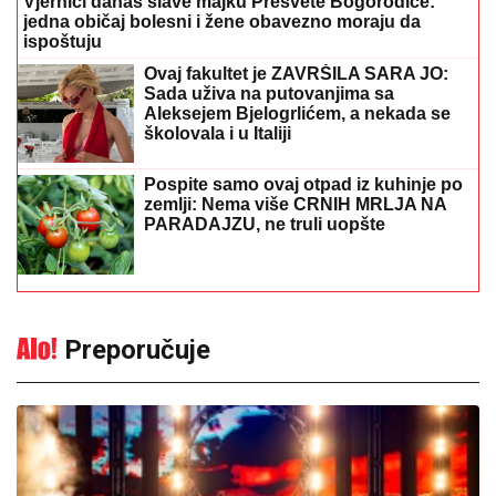
Pospite samo ovaj otpad iz kuhinje po
zemlji: Nema više CRNIH MRLJA NA
PARADAJZU, ne truli uopšte
Preporučuje
Let 3 i Z++ i Sébastien Léger i Denis
Sulta obilježili prvo veče Freshwavea
10:00
|
0