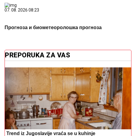
PREPORUKA ZA VAS
Trend iz Jugoslavije vraća se u kuhinje
Uštipci od tikvica: Evo kako da svaki
put budu čvrsti, zlatni i da se ne
raspadaju tokom prženja
Rada Manojlović pitala AI zašto ne
pjeva na popularnim mjestima: