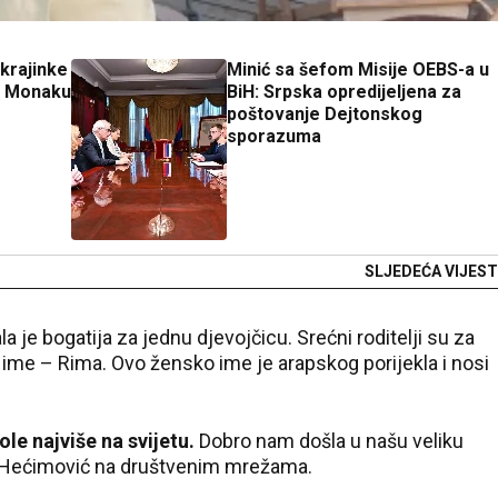
Ukrajinke
Minić sa šefom Misije OEBS-a u
u Monaku
BiH: Srpska opredijeljena za
poštovanje Dejtonskog
sporazuma
SLJEDEĆA VIJEST
a je bogatija za jednu djevojčicu. Srećni roditelji su za
 ime – Rima. Ovo žensko ime je arapskog porijekla i nosi
ole najviše na svijetu.
Dobro nam došla u našu veliku
d Hećimović na društvenim mrežama.