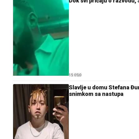
Dok svi pričaju o razvodu
15:05
|
0
Slavlje u domu Stefana Đur
snimkom sa nastupa