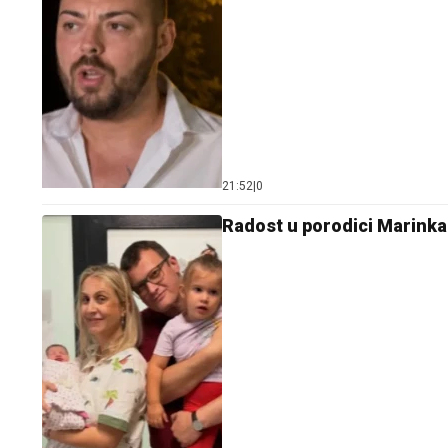
21:52
|
0
Radost u porodici Marinka 