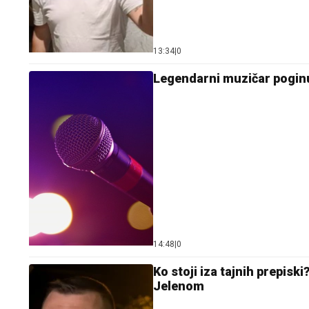
13:34
|
0
Legendarni muzičar poginu
14:48
|
0
Ko stoji iza tajnih prepiski
Jelenom