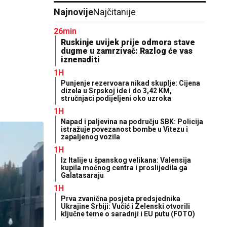
Najnovije
Najčitanije
26min
Ruskinje uvijek prije odmora stave
dugme u zamrzivač: Razlog će vas
iznenaditi
1H
Punjenje rezervoara nikad skuplje: Cijena
dizela u Srpskoj ide i do 3,42 KM,
stručnjaci podijeljeni oko uzroka
1H
Napad i paljevina na području SBK: Policija
istražuje povezanost bombe u Vitezu i
zapaljenog vozila
1H
Iz Italije u španskog velikana: Valensija
kupila moćnog centra i proslijedila ga
Galatasaraju
1H
Prva zvanična posjeta predsjednika
Ukrajine Srbiji: Vučić i Zelenski otvorili
ključne teme o saradnji i EU putu (FOTO)