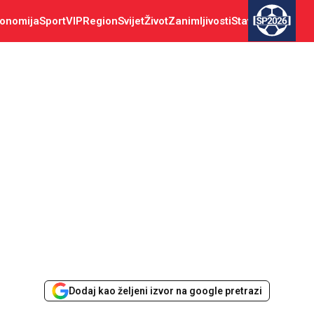
onomija
Sport
VIP
Region
Svijet
Život
Zanimljivosti
Stav
SP2026
Dodaj kao željeni izvor na google pretrazi