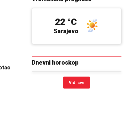
22 °C
Sarajevo
Dnevni horoskop
 otac
Vidi sve