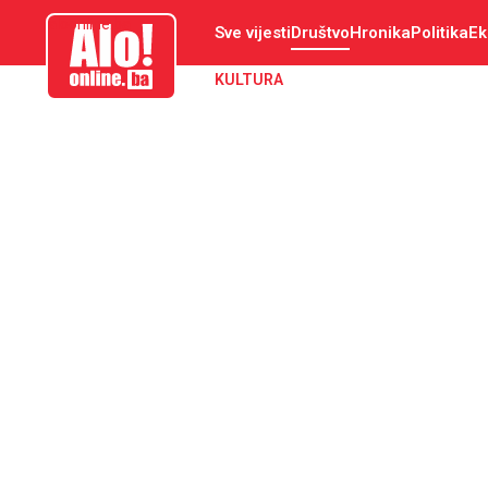
aloonline.ba
Sve vijesti
Društvo
Hronika
Politika
Ek
KULTURA