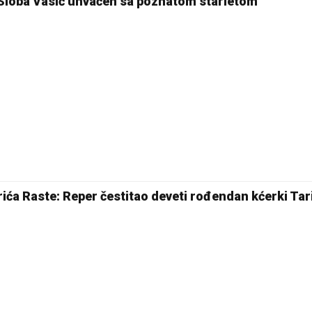
, Sloba Vasić uhvaćen sa poznatom starletom
ića Raste: Reper čestitao deveti rođendan kćerki Tari