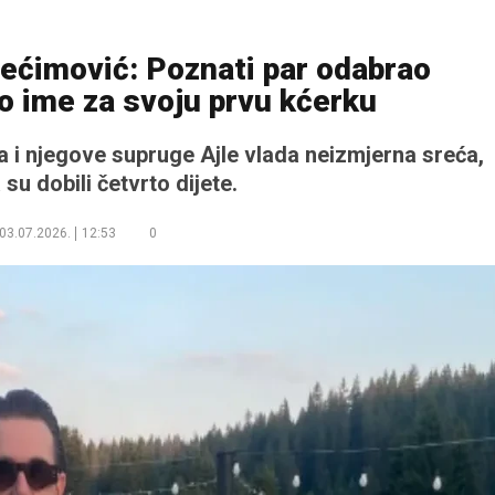
Hećimović: Poznati par odabrao
ko ime za svoju prvu kćerku
i njegove supruge Ajle vlada neizmjerna sreća,
su dobili četvrto dijete.
03.07.2026.
12:53
0