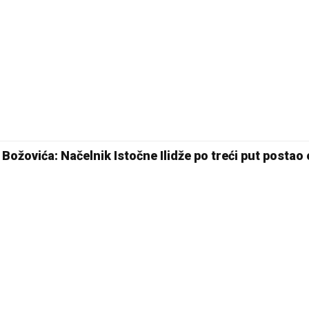
20 °C
Pale
Božovića: Načelnik Istočne Ilidže po treći put postao