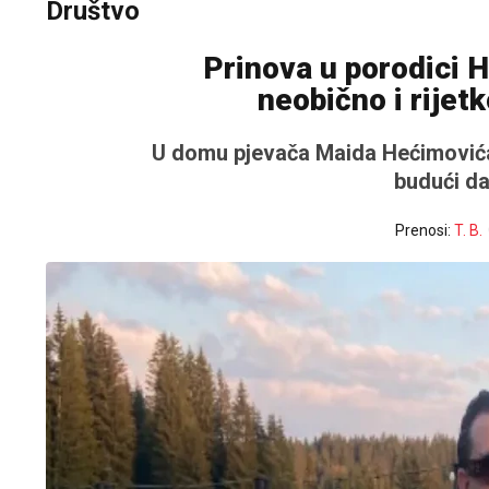
Društvo
Prinova u porodici 
neobično i rijet
U domu pjevača Maida Hećimovića 
budući da 
Prenosi:
T. B.