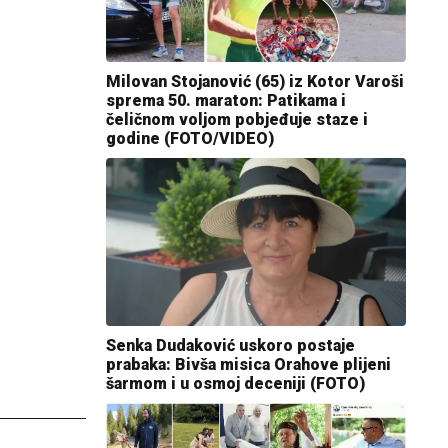
Milovan Stojanović (65) iz Kotor Varoši
sprema 50. maraton: Patikama i
čeličnom voljom pobjeđuje staze i
godine (FOTO/VIDEO)
Senka Dudaković uskoro postaje
prabaka: Bivša misica Orahove plijeni
šarmom i u osmoj deceniji (FOTO)