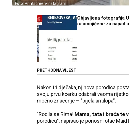
Foto: Printscreen/Instagram
Objavljena fotografija 
osumnjičene za napad 
PRETHODNA VIJEST
Nakon tri dječaka, njihova porodica postal
svoju prvu kćerku odabrali veoma rijetko
moćno značenje – "bijela antilopa".
"Rodila se Rima!
Mama, tata i braća te v
porodicu", napisao je ponosni otac Mai