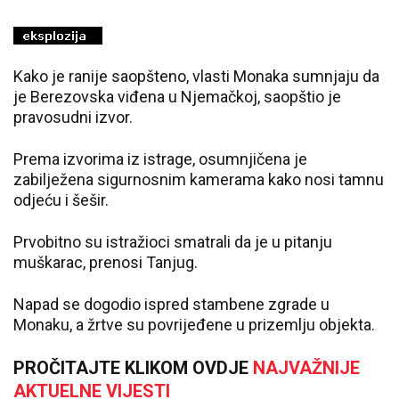
Kako je ranije saopšteno, vlasti Monaka sumnjaju da
je Berezovska viđena u Njemačkoj, saopštio je
pravosudni izvor.
Prema izvorima iz istrage, osumnjičena je
zabilježena sigurnosnim kamerama kako nosi tamnu
odjeću i šešir.
Prvobitno su istražioci smatrali da je u pitanju
muškarac, prenosi Tanjug.
Napad se dogodio ispred stambene zgrade u
Monaku, a žrtve su povrijeđene u prizemlju objekta.
PROČITAJTE KLIKOM OVDJE
NAJVAŽNIJE
AKTUELNE VIJESTI