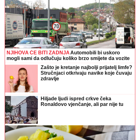
NJIHOVA ĆE BITI ZADNJA
Automobili bi uskoro
mogli sami da odlučuju koliko brzo smijete da vozite
Zašto je kretanje najbolji prijatelj limfe?
Stručnjaci otkrivaju navike koje čuvaju
zdravlje
Hiljade ljudi ispred crkve čeka
Ronaldovo vjenčanje, ali par nije tu