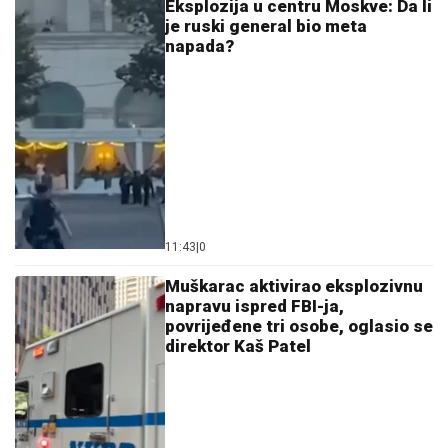
Eksplozija u centru Moskve: Da li
je ruski general bio meta
napada?
11:43
|
0
Muškarac aktivirao eksplozivnu
napravu ispred FBI-ja,
povrijeđene tri osobe, oglasio se
direktor Kaš Patel