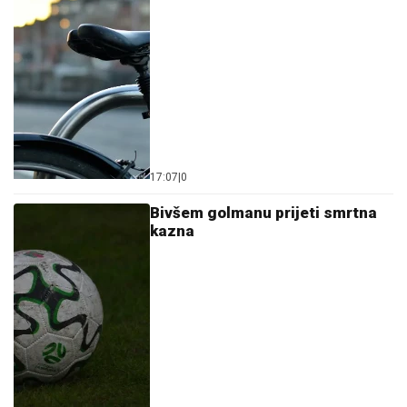
17:07
|
0
Bivšem golmanu prijeti smrtna
kazna