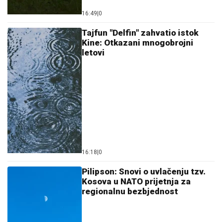
16:49
|
0
Tajfun "Delfin" zahvatio istok
Kine: Otkazani mnogobrojni
letovi
16:18
|
0
Pilipson: Snovi o uvlačenju tzv.
Kosova u NATO prijetnja za
regionalnu bezbjednost