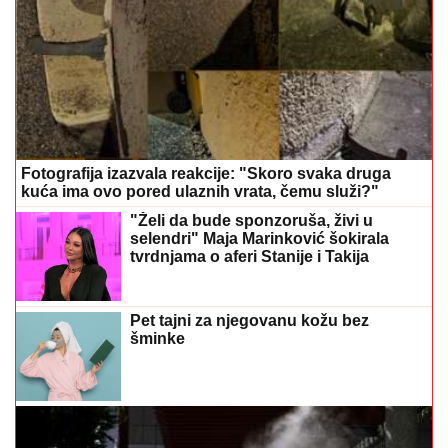
Fotografija izazvala reakcije: "Skoro svaka druga
kuća ima ovo pored ulaznih vrata, čemu služi?"
"Želi da bude sponzoruša, živi u
selendri" Maja Marinković šokirala
tvrdnjama o aferi Stanije i Takija
Pet tajni za njegovanu kožu bez
šminke