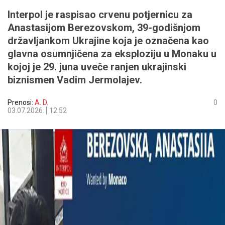
Interpol je raspisao crvenu potjernicu za
Anastasijom Berezovskom, 39-godišnjom
državljankom Ukrajine koja je označena kao
glavna osumnjičena za eksploziju u Monaku u
kojoj je 29. juna uveče ranjen ukrajinski
biznismen Vadim Jermolajev.
Prenosi:
A. D.
0
03.07.2026.
12:52