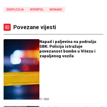
EKSPLOZIJA
INTERPOL
MONAKO
Povezane vijesti
Napad i paljevina na području
SBK: Policija istražuje
povezanost bombe u Vitezu i
zapaljenog vozila
21:38
|
0