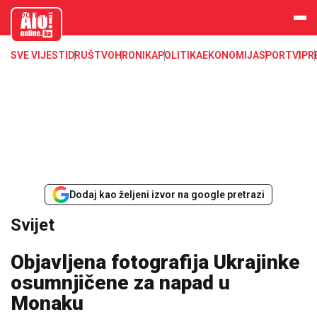
aloonline.b
a
SVE VIJESTI
DRUŠTVO
HRONIKA
POLITIKA
EKONOMIJA
SPORT
VIP
R
Dodaj kao željeni izvor na google pretrazi
Svijet
Objavljena fotografija Ukrajinke
osumnjičene za napad u
Monaku