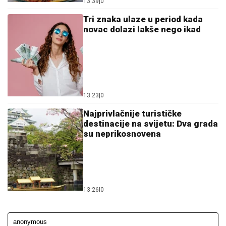
13:39
|
0
Tri znaka ulaze u period kada
novac dolazi lakše nego ikad
13:23
|
0
Najprivlačnije turističke
destinacije na svijetu: Dva grada
su neprikosnovena
13:26
|
0