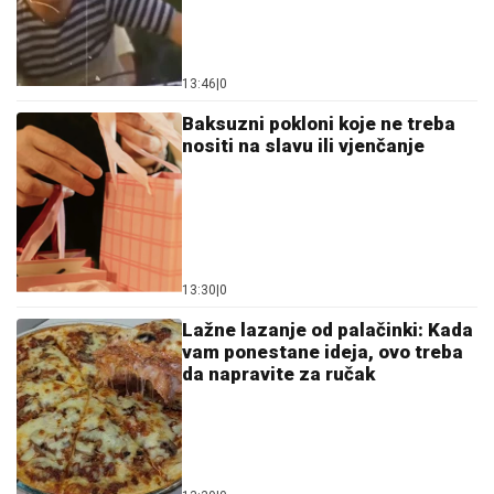
13:46
|
0
Baksuzni pokloni koje ne treba
nositi na slavu ili vjenčanje
13:30
|
0
Lažne lazanje od palačinki: Kada
vam ponestane ideja, ovo treba
da napravite za ručak