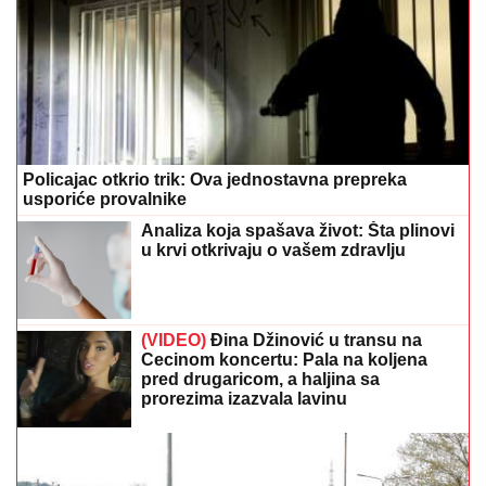
Policajac otkrio trik: Ova jednostavna prepreka
usporiće provalnike
Analiza koja spašava život: Šta plinovi
u krvi otkrivaju o vašem zdravlju
(VIDEO)
Đina Džinović u transu na
Cecinom koncertu: Pala na koljena
pred drugaricom, a haljina sa
prorezima izazvala lavinu