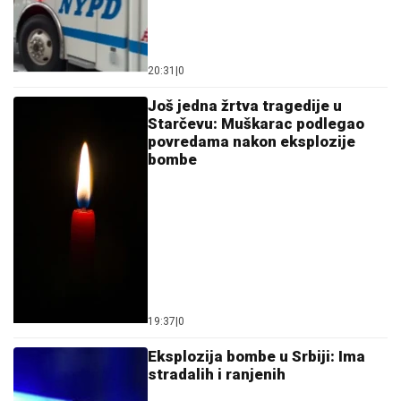
20:31
|
0
Još jedna žrtva tragedije u
Starčevu: Muškarac podlegao
povredama nakon eksplozije
bombe
19:37
|
0
Eksplozija bombe u Srbiji: Ima
stradalih i ranjenih