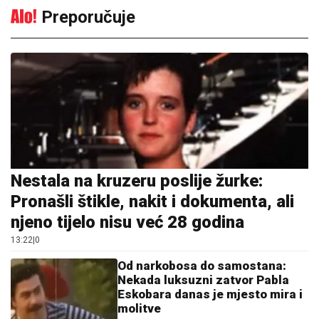
Preporučuje
Nestala na kruzeru poslije žurke:
Pronašli štikle, nakit i dokumenta, ali
njeno tijelo nisu već 28 godina
13:22
|
0
Od narkobosa do samostana:
Nekada luksuzni zatvor Pabla
Eskobara danas je mjesto mira i
molitve