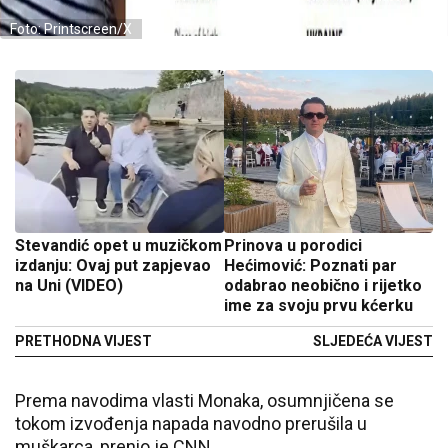
Foto: Printscreen/X
Stevandić opet u muzičkom
Prinova u porodici
izdanju: Ovaj put zapjevao
Hećimović: Poznati par
na Uni (VIDEO)
odabrao neobično i rijetko
ime za svoju prvu kćerku
PRETHODNA VIJEST
SLJEDEĆA VIJEST
Prema navodima vlasti Monaka, osumnjičena se
tokom izvođenja napada navodno prerušila u
muškarca, prenio je CNN.