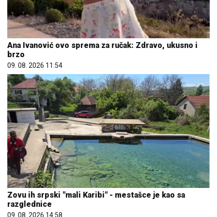
Ana Ivanović ovo sprema za ručak: Zdravo, ukusno i
brzo
09. 08. 2026 11:54
Zovu ih srpski "mali Karibi" - mestašce je kao sa
razglednice
09. 08. 2026 14:58