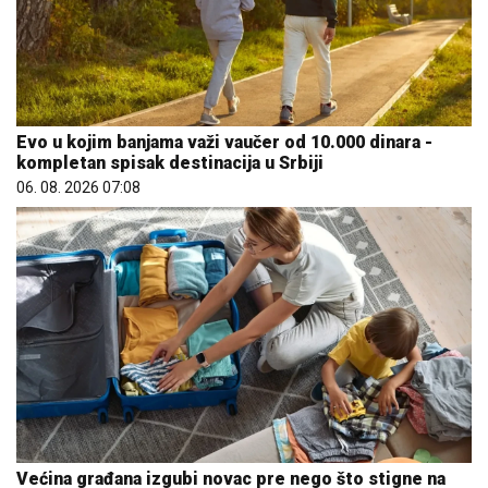
Evo u kojim banjama važi vaučer od 10.000 dinara -
kompletan spisak destinacija u Srbiji
06. 08. 2026 07:08
Većina građana izgubi novac pre nego što stigne na