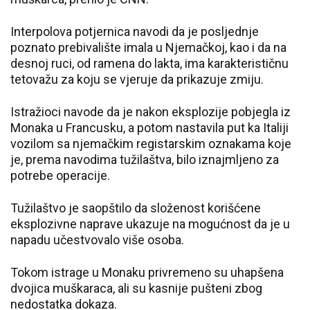
Interpolova potjernica navodi da je posljednje
poznato prebivalište imala u Njemačkoj, kao i da na
desnoj ruci, od ramena do lakta, ima karakterističnu
tetovažu za koju se vjeruje da prikazuje zmiju.
Istražioci navode da je nakon eksplozije pobjegla iz
Monaka u Francusku, a potom nastavila put ka Italiji
vozilom sa njemačkim registarskim oznakama koje
je, prema navodima tužilaštva, bilo iznajmljeno za
potrebe operacije.
Tužilaštvo je saopštilo da složenost korišćene
eksplozivne naprave ukazuje na mogućnost da je u
napadu učestvovalo više osoba.
Tokom istrage u Monaku privremeno su uhapšena
dvojica muškaraca, ali su kasnije pušteni zbog
nedostatka dokaza.