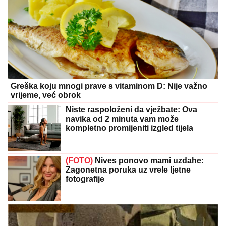
Greška koju mnogi prave s vitaminom D: Nije važno
vrijeme, već obrok
Niste raspoloženi da vježbate: Ova
navika od 2 minuta vam može
kompletno promijeniti izgled tijela
(FOTO)
Nives ponovo mami uzdahe:
Zagonetna poruka uz vrele ljetne
fotografije