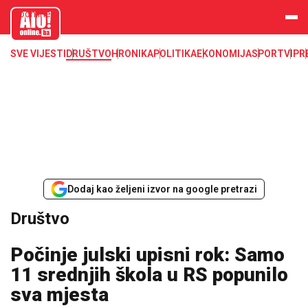
aloonline.b
a
SVE VIJESTI
DRUŠTVO
HRONIKA
POLITIKA
EKONOMIJA
SPORT
VIP
R
Dodaj kao željeni izvor na google pretrazi
Društvo
Počinje julski upisni rok: Samo
11 srednjih škola u RS popunilo
sva mjesta