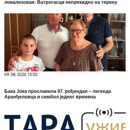
локализован: Ватрогасци непрекидно на терену
09. 08. 2026 10:00
Бака Јока прославила 97. рођендан – легенда
Аранђеловца и симбол једног времена