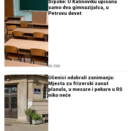
Srpske: U Kalinoviku upisana
samo dva gimnazijalca, u
Petrovu devet
06:25
|
0
Učenici odabrali zanimanja:
Mjesta za frizerski zanat
planula, u mesare i pekare u RS
niko neće