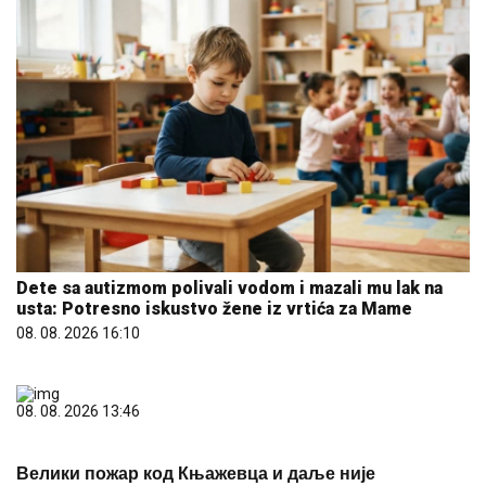
Dete sa autizmom polivali vodom i mazali mu lak na
usta: Potresno iskustvo žene iz vrtića za Mame
08. 08. 2026 16:10
08. 08. 2026 13:46
Велики пожар код Књажевца и даље није