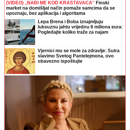
(VIDEO) „NAĐI ME KOD KRASTAVACA“
Finski
market na domišljat način pomaže samcima da se
upoznaju, bez aplikacija i algoritama
Lepa Brena i Boba iznajmljuju
luksuznu jahtu vrijednu 6 miliona eura:
Pogledajte koliko traže za najam
Vjernici mu se mole za zdravlje: Sutra
slavimo Svetog Pantelejmona, ovo
obavezno ispoštujte