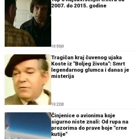
2007. do 2015. godine
10:50
|
0
Tragičan kraj čuvenog ujaka
Koste iz "Boljeg života": Smrt
legendarnog glumca i danas je
misterija
10:22
|
0
Činjenice o avionima koje
sigurno niste znali: Od rupa na
prozorima do prave boje "crne
kutije"