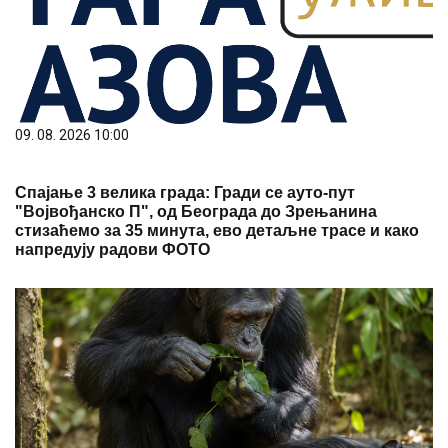
09. 08. 2026 10:00
Спајање 3 велика града: Гради се ауто-пут
"Војвођанско П", од Београда до Зрењанина
стизаћемо за 35 минута, ево детаљне трасе и како
напредују радови ФОТО