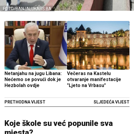
FOTO/BANJALUKARS.BA
Netanjahu na jugu Libana:
Večeras na Kastelu
Nećemo se povući dok je
otvaranje manifestacije
Hezbolah ovdje
"Ljeto na Vrbasu"
PRETHODNA VIJEST
SLJEDEĆA VIJEST
Koje škole su već popunile sva
mjesta?