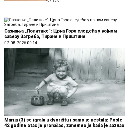
07:16
|
0
Сазнања „Политике”: Црна Гора следећа у војном
савезу Загреба, Тиране и Приштине
07. 08. 2026 09:14
Marija (3) se igrala u dvorištu i samo je nestala: Posle
42 godine otac je pronašao, zanemeo je kada je saznao