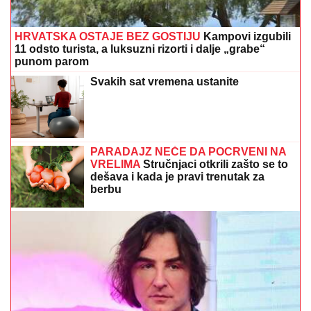
HRVATSKA OSTAJE BEZ GOSTIJU
Kampovi izgubili
11 odsto turista, a luksuzni rizorti i dalje „grabe“
punom parom
Svakih sat vremena ustanite
PARADAJZ NEĆE DA POCRVENI NA
VRELIMA
Stručnjaci otkrili zašto se to
dešava i kada je pravi trenutak za
berbu