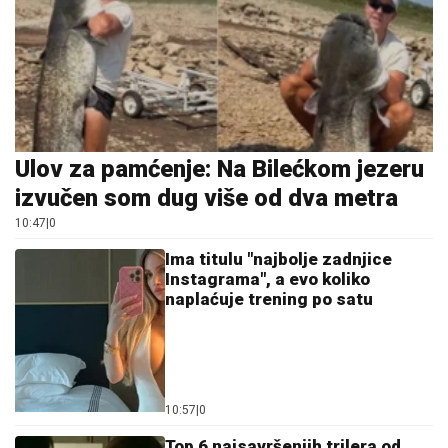
Ulov za pamćenje: Na Bilećkom jezeru
izvučen som dug više od dva metra
10:47
|
0
Ima titulu "najbolje zadnjice
Instagrama", a evo koliko
naplaćuje trening po satu
10:57
|
0
Top 6 najsavršenjih trilera od