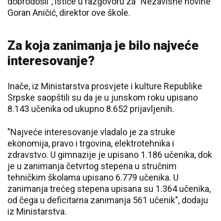
dobrodošli", ističe u razgovoru za "Nezavisne novine"
Goran Aničić, direktor ove škole.
Za koja zanimanja je bilo najveće
interesovanje?
Inače, iz Ministarstva prosvjete i kulture Republike
Srpske saopštili su da je u junskom roku upisano
8.143 učenika od ukupno 8.652 prijavljenih.
"Najveće interesovanje vladalo je za struke
ekonomija, pravo i trgovina, elektrotehnika i
zdravstvo. U gimnazije je upisano 1.186 učenika, dok
je u zanimanja četvrtog stepena u stručnim
tehničkim školama upisano 6.779 učenika. U
zanimanja trećeg stepena upisana su 1.364 učenika,
od čega u deficitarna zanimanja 561 učenik", dodaju
iz Ministarstva.