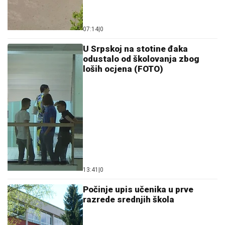
07:14
|
0
U Srpskoj na stotine đaka
odustalo od školovanja zbog
loših ocjena (FOTO)
13:41
|
0
Počinje upis učenika u prve
razrede srednjih škola