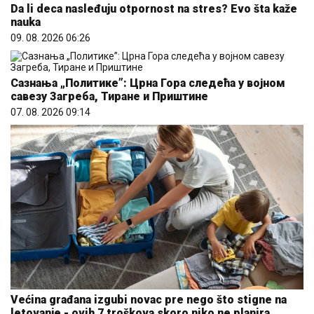
Da li deca nasleđuju otpornost na stres? Evo šta kaže
nauka
09. 08. 2026 06:26
Сазнања „Политике”: Црна Гора следећа у војном
савезу Загреба, Тиране и Приштине
07. 08. 2026 09:14
Većina građana izgubi novac pre nego što stigne na
letovanje - ovih 7 troškova skoro niko ne planira