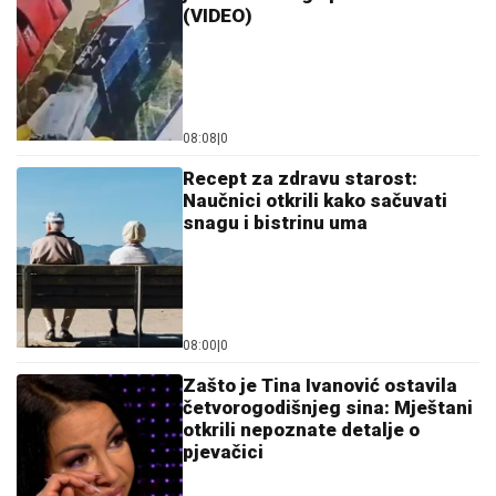
(VIDEO)
08:08
|
0
Recept za zdravu starost:
Naučnici otkrili kako sačuvati
snagu i bistrinu uma
08:00
|
0
Zašto je Tina Ivanović ostavila
četvorogodišnjeg sina: Mještani
otkrili nepoznate detalje o
pjevačici