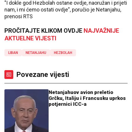
"I dokle god Hezbolah ostane ovdje, naoružan i prijeti
nam, i mi ćemo ostati ovdje", poručio je Netanjahu,
prenosi RTS
PROČITAJTE KLIKOM OVDJE
NAJVAŽNIJE
AKTUELNE VIJESTI
LIBAN
NETANJAHU
HEZBOLAH
Povezane vijesti
Netanjahuov avion preletio
Grčku, Italiju i Francusku uprkos
potjernici ICC-a