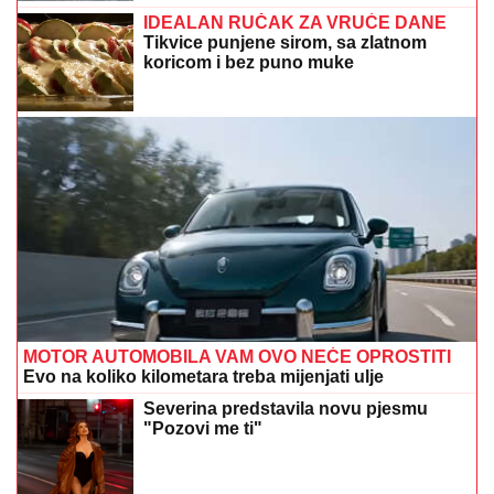
IDEALAN RUČAK ZA VRUĆE DANE
Tikvice punjene sirom, sa zlatnom
koricom i bez puno muke
MOTOR AUTOMOBILA VAM OVO NEĆE OPROSTITI
Evo na koliko kilometara treba mijenjati ulje
Severina predstavila novu pjesmu
"Pozovi me ti"