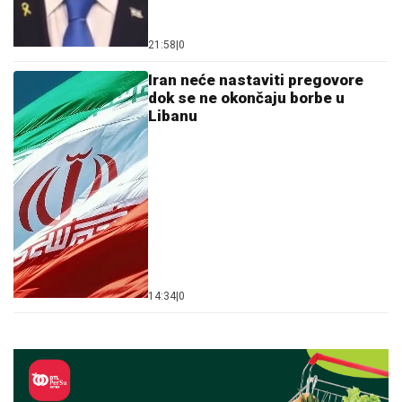
21:58
|
0
Iran neće nastaviti pregovore
dok se ne okončaju borbe u
Libanu
14:34
|
0