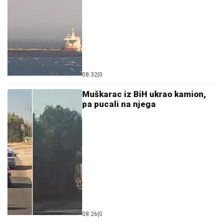
08:32
|
0
Muškarac iz BiH ukrao kamion,
pa pucali na njega
08:26
|
0