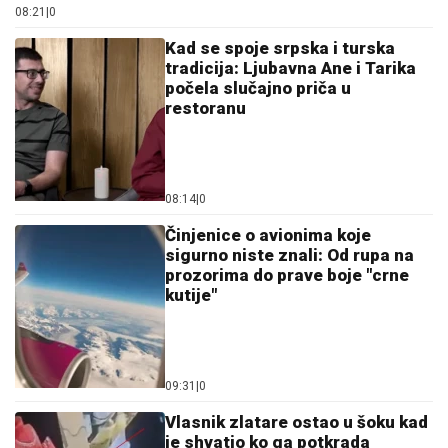
08:21
|
0
Kad se spoje srpska i turska
tradicija: Ljubavna Ane i Tarika
počela slučajno priča u
restoranu
08:14
|
0
Činjenice o avionima koje
sigurno niste znali: Od rupa na
prozorima do prave boje "crne
kutije"
09:31
|
0
Vlasnik zlatare ostao u šoku kad
je shvatio ko ga potkrada