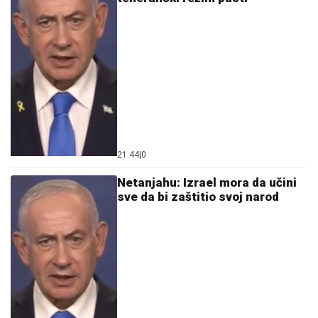
21:44
|
0
Netanjahu: Izrael mora da učini
sve da bi zaštitio svoj narod