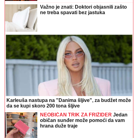
Važno je znati: Doktori objasnili zašto
ne treba spavati bez jastuka
Karleuša nastupa na "Danima šljive", za budžet može
da se kupi skoro 200 tona šljive
NEOBIČAN TRIK ZA FRIŽIDER
Jedan
običan sunđer može pomoći da vam
hrana duže traje