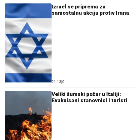
Izrael se priprema za
samostalnu akciju protiv Irana
21:13
|
0
Veliki šumski požar u Italiji:
Evakuisani stanovnici i turisti