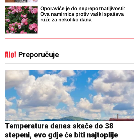
Oporaviće je do neprepoznatljivosti:
Ova namirnica protiv vaški spašava
ruže za nekoliko dana
Preporučuje
Temperatura danas skače do 38
stepeni, evo gdje će biti najtoplije