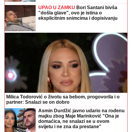
UPAO U ZAMKU
Bori Santani bivša
"došla glave", ovo je istina o
eksplicitnim snimcima i dopisivanju
Milica Todorović o životu sa bebom, progovorila i o
partner: Snalazi se on dobro
Asmin Durdžić javno udario na rođenu
majku zbog Maje Marinković "Ona je
domaćica, ne snalazi se u ovom
svijetu i ne zna da prestane"