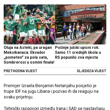
Oluja na Asteki, pa uragan
Počinje julski upisni rok:
Meksikanaca: Ekvador
Samo 11 srednjih škola u
„pometen” za pola sata,
RS popunilo sva mjesta
Sombrerosi u osmini finala!
PRETHODNA VIJEST
SLJEDEĆA VIJEST
Premijer Izraela Benjamin Netanjahu posjetio je
trupe IDF na jugu Libana i pozvao ih da reaguju na
svaku prijetnju.
Tehnički razgovori između Irana i SAD se nastavljaju,