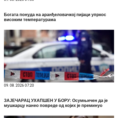
Богата понуда на аранђеловачкој пијаци упркос
високим температурама
09. 08. 2026 07:20
ЗАЈЕЧАРАЦ УХАПШЕН У БОРУ: Осумњичен да је
мушкарцу нанео повреде од којих је преминуо