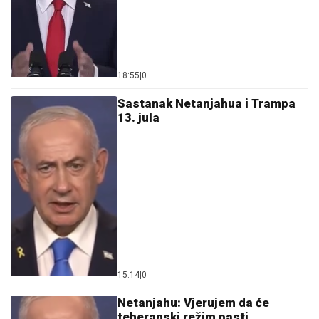
18:55
|
0
Sastanak Netanjahua i Trampa
13. jula
15:14
|
0
Netanjahu: Vjerujem da će
teheranski režim pasti