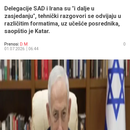
Delegacije SAD i Irana su "i dalje u
zasjedanju", tehnički razgovori se odvijaju u
različitim formatima, uz učešće posrednika,
saopštio je Katar.
Prenosi:
D. M.
0
01.07.2026.
06:44