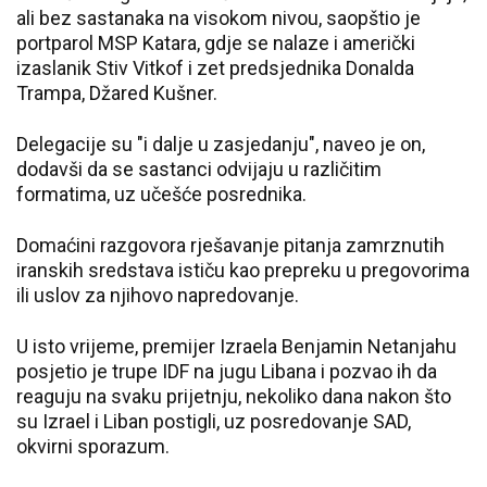
ali bez sastanaka na visokom nivou, saopštio je
portparol MSP Katara, gdje se nalaze i američki
izaslanik Stiv Vitkof i zet predsjednika Donalda
Trampa, Džared Kušner.
Delegacije su "i dalje u zasjedanju", naveo je on,
dodavši da se sastanci odvijaju u različitim
formatima, uz učešće posrednika.
Domaćini razgovora rješavanje pitanja zamrznutih
iranskih sredstava ističu kao prepreku u pregovorima
ili uslov za njihovo napredovanje.
U isto vrijeme, premijer Izraela Benjamin Netanjahu
posjetio je trupe IDF na jugu Libana i pozvao ih da
reaguju na svaku prijetnju, nekoliko dana nakon što
su Izrael i Liban postigli, uz posredovanje SAD,
okvirni sporazum.