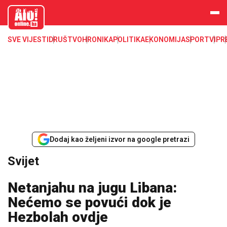
aloonline.b
a
SVE VIJESTI
DRUŠTVO
HRONIKA
POLITIKA
EKONOMIJA
SPORT
VIP
R
Dodaj kao željeni izvor na google pretrazi
Svijet
Netanjahu na jugu Libana:
Nećemo se povući dok je
Hezbolah ovdje