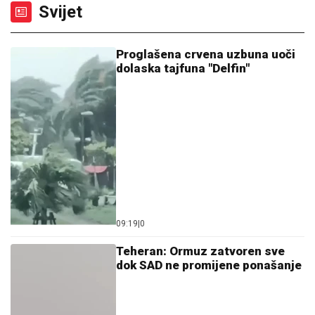
Svijet
Proglašena crvena uzbuna uoči
dolaska tajfuna "Delfin"
09:19
|
0
Teheran: Ormuz zatvoren sve
dok SAD ne promijene ponašanje