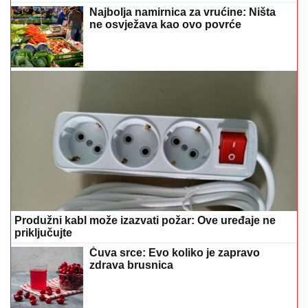
Najbolja namirnica za vrućine: Ništa
ne osvježava kao ovo povrće
Produžni kabl može izazvati požar: Ove uređaje ne
priključujte
Čuva srce: Evo koliko je zapravo
zdrava brusnica