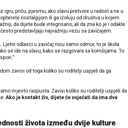
roz igru, priču, pjesmu, ako slavu pretvore u radost a ne u
ga opterete nostalgijom ili ga izoluju od društva u kojem
važniji, da dijete bude integrisano, ali da zna ko je i odakle
ke često predstavljaju najvažniju vezu sa zavičajem.
.
Ljetni odlasci u zavičaj nisu samo odmor, to je škola
kako se ide na slavu, kako se razgovara sa komšijama. To
spori.“
 dom zavisi od toga koliko su roditelji uspjeli da ga
amo mjesto raspusta. Zavisi koliko su roditelji uspjeli da
je.
Ako je kontakt živ, dijete će osjećati da ima dva
ednosti života između dvije kulture
25 °C