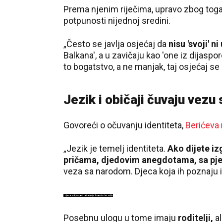
Prema njenim riječima, upravo zbog toga
potpunosti nijednoj sredini.
„Često se javlja osjećaj da
nisu 'svoji' ni
Balkana', a u zavičaju kao 'one iz dijaspor
to bogatstvo, a ne manjak, taj osjećaj se
Jezik i običaji čuvaju vezu
Govoreći o očuvanju identiteta,
Berićeva
„Jezik je temelj identiteta.
Ako dijete iz
pričama, djedovim anegdotama, sa pj
veza sa narodom. Djeca koja ih poznaju i
Posebnu ulogu u tome imaju
roditelji,
al