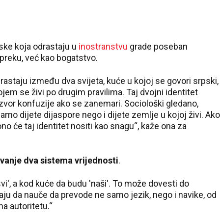
pske koja odrastaju u
inostranstvu
grade poseban
epreku, već kao bogatstvo.
rastaju između dva svijeta, kuće u kojoj se govori srpski,
 kojem se živi po drugim pravilima. Taj dvojni identitet
 izvor konfuzije ako se zanemari. Sociološki gledano,
samo dijete dijaspore nego i dijete zemlje u kojoj živi. Ako
no će taj identitet nositi kao snagu“, kaže ona za
vanje dva sistema vrijednosti
.
svi', a kod kuće da budu 'naši'. To može dovesti do
aju da nauče da prevode ne samo jezik, nego i navike, od
a autoritetu.“