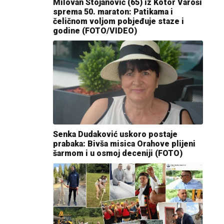
Milovan Stojanović (65) iz Kotor Varoši
sprema 50. maraton: Patikama i
čeličnom voljom pobjeđuje staze i
godine (FOTO/VIDEO)
Senka Dudaković uskoro postaje
prabaka: Bivša misica Orahove plijeni
šarmom i u osmoj deceniji (FOTO)