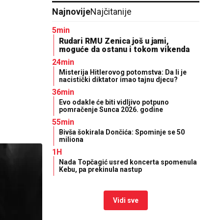
Najnovije
Najčitanije
5min
Rudari RMU Zenica još u jami,
moguće da ostanu i tokom vikenda
24min
Misterija Hitlerovog potomstva: Da li je
nacistički diktator imao tajnu djecu?
36min
Evo odakle će biti vidljivo potpuno
pomračenje Sunca 2026. godine
55min
Bivša šokirala Dončića: Spominje se 50
miliona
1H
Nada Topčagić usred koncerta spomenula
Kebu, pa prekinula nastup
Vidi sve