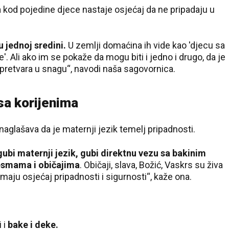
 kod pojedine djece nastaje osjećaj da ne pripadaju u
 u jednoj sredini.
U zemlji domaćina ih vide kao 'djecu sa
e'. Ali ako im se pokaže da mogu biti i jedno i drugo, da je
 pretvara u snagu“, navodi naša sagovornica.
 sa korijenima
naglašava da je maternji jezik temelj pripadnosti.
gubi maternji jezik, gubi direktnu vezu sa bakinim
esmama i običajima
. Običaji, slava, Božić, Vaskrs su živa
maju osjećaj pripadnosti i sigurnosti“, kaže ona.
i i
bake i deke.