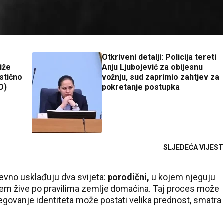
Otkriveni detalji: Policija tereti
iže
Anju Ljubojević za obijesnu
astično
vožnju, sud zaprimio zahtjev za
O)
pokretanje postupka
SLJEDEĆA VIJEST
evno usklađuju dva svijeta:
porodični,
u kojem njeguju
em žive po pravilima zemlje domaćina. Taj proces može
njegovanje identiteta može postati velika prednost, smatra