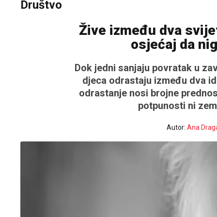
Društvo
Žive između dva svijet
osjećaj da ni
Dok jedni sanjaju povratak u zavi
djeca odrastaju između dva iden
odrastanje nosi brojne prednost
potpunosti ni zemlj
Autor:
Ana Drag