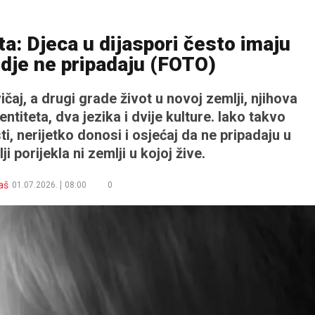
a: Djeca u dijaspori često imaju
gdje ne pripadaju (FOTO)
čaj, a drugi grade život u novoj zemlji, njihova
titeta, dva jezika i dvije kulture. Iako takvo
i, nerijetko donosi i osjećaj da ne pripadaju u
i porijekla ni zemlji u kojoj žive.
aš
01.07.2026.
08:00
0