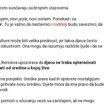
Pale
esto suočavaju sa brojnim izazovima.
em, novi jezik, novi sistem. Ponekad i sa
'.
Tu je važno da nastavnici i
roditelji
budu saveznici, da
lture može biti velika prednost, jer takva djeca često
ija iskustvom. Ona mogu da razumiju različite ljude i da se
, Berićeva upozorava da
djecu ne treba opterećivati
ati od sredine u kojoj žive
.
 na porijeklo. Greške prave kad ih opterete nostalgijom
da prihvate novu sredinu. Dijete mora da ima pravo da bude
avodi.
pomoći u očuvanju veze sa zavičajem, ali ne mogu