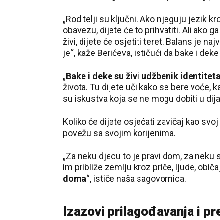
„Roditelji su ključni. Ako njeguju jezik k
obavezu, dijete će to prihvatiti. Ali ako 
živi, dijete će osjetiti teret. Balans je naj
je“, kaže Berićeva, ističući da bake i de
„
Bake i deke su živi udžbenik identiteta
života. Tu dijete uči kako se bere voće, 
su iskustva koja se ne mogu dobiti u dija
Koliko će dijete osjećati zavičaj kao svoj
povežu sa svojim korijenima.
„Za neku djecu to je pravi dom, za neku s
im približe zemlju kroz priče, ljude, običa
doma
“, ističe naša sagovornica.
Izazovi prilagođavanja i pr