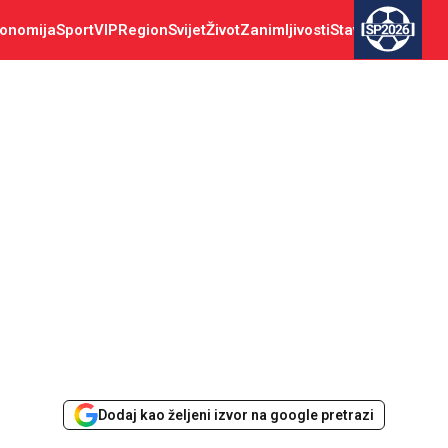
onomija
Sport
VIP
Region
Svijet
Život
Zanimljivosti
Stav
SP2026
Dodaj kao željeni izvor na google pretrazi