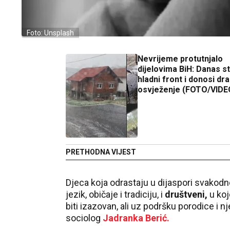
Foto: Unsplash
Nevrijeme protutnjalo
dijelovima BiH: Danas st
hladni front i donosi dr
osvježenje (FOTO/VIDE
PRETHODNA VIJEST
Djeca koja odrastaju u dijaspori svakodn
jezik, običaje i tradiciju, i
društveni,
u koj
biti izazovan, ali uz podršku porodice i 
sociolog
Jadranka Berić.