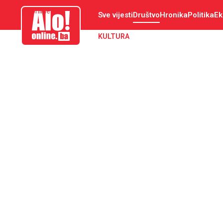
aloonline.ba
Sve vijesti
Društvo
Hronika
Politika
Ek
KULTURA