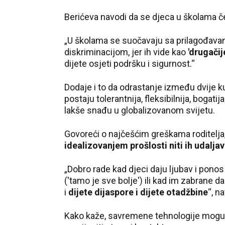
Berićeva navodi da se djeca u školama č
„U školama se suočavaju sa prilagođavanj
diskriminacijom, jer ih vide kao
'drugačije
dijete osjeti podršku i sigurnost.“
Dodaje i to da odrastanje između dvije ku
postaju tolerantnija, fleksibilnija, bogat
lakše snađu u globalizovanom svijetu.
Govoreći o najčešćim greškama roditelja
idealizovanjem prošlosti niti ih udaljav
„Dobro rade kad djeci daju ljubav i ponos
('tamo je sve bolje') ili kad im zabrane 
i
dijete dijaspore i dijete otadžbine
“, n
Kako kaže, savremene tehnologije mogu 