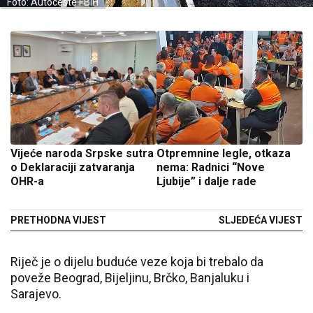
Foto: Autoceste FBiH
Vijeće naroda Srpske sutra
Otpremnine legle, otkaza
o Deklaraciji zatvaranja
nema: Radnici “Nove
OHR-a
Ljubije” i dalje rade
PRETHODNA VIJEST
SLJEDEĆA VIJEST
Riječ je o dijelu buduće veze koja bi trebalo da
poveže Beograd, Bijeljinu, Brčko, Banjaluku i
Sarajevo.