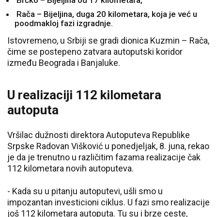
Brčko – Bijeljina od 17 kilometara,
Rača – Bijeljina, duga 20 kilometara, koja je već u
poodmakloj fazi izgradnje.
Istovremeno, u Srbiji se gradi dionica Kuzmin – Rača,
čime se postepeno zatvara autoputski koridor
između Beograda i Banjaluke.
U realizaciji 112 kilometara
autoputa
Vršilac dužnosti direktora Autoputeva Republike
Srpske Radovan Višković u ponedjeljak, 8. juna, rekao
je da je trenutno u različitim fazama realizacije čak
112 kilometara novih autoputeva.
- Kada su u pitanju autoputevi, ušli smo u
impozantan investicioni ciklus. U fazi smo realizacije
još 112 kilometara autoputa. Tu su i brze ceste,