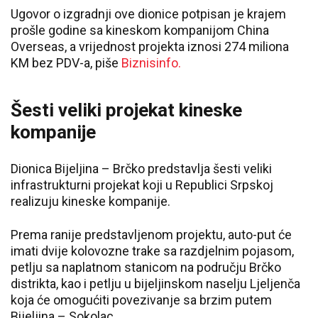
Ugovor o izgradnji ove dionice potpisan je krajem
prošle godine sa kineskom kompanijom China
Overseas, a vrijednost projekta iznosi 274 miliona
KM bez PDV-a, piše
Biznisinfo
.
Šesti veliki projekat kineske
kompanije
Dionica Bijeljina – Brčko predstavlja šesti veliki
infrastrukturni projekat koji u Republici Srpskoj
realizuju kineske kompanije.
Prema ranije predstavljenom projektu, auto-put će
imati dvije kolovozne trake sa razdjelnim pojasom,
petlju sa naplatnom stanicom na području Brčko
distrikta, kao i petlju u bijeljinskom naselju Ljeljenča
koja će omogućiti povezivanje sa brzim putem
Bijeljina – Sokolac.