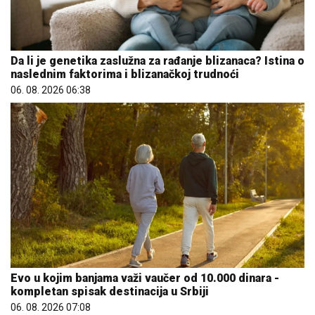
Da li je genetika zaslužna za rađanje blizanaca? Istina o
naslednim faktorima i blizanačkoj trudnoći
06. 08. 2026 06:38
Evo u kojim banjama važi vaučer od 10.000 dinara -
kompletan spisak destinacija u Srbiji
06. 08. 2026 07:08