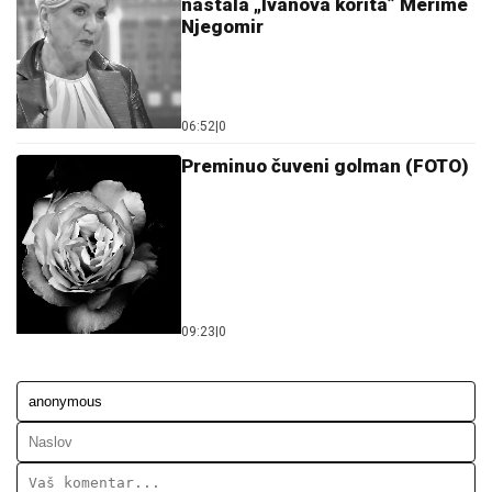
nastala „Ivanova korita” Merime
Njegomir
06:52
|
0
Preminuo čuveni golman (FOTO)
09:23
|
0