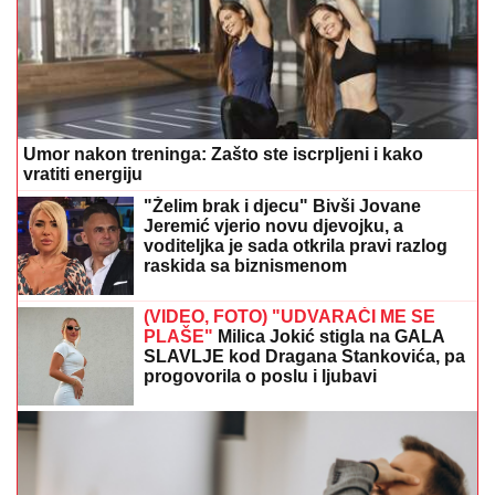
Umor nakon treninga: Zašto ste iscrpljeni i kako
vratiti energiju
"Želim brak i djecu" Bivši Jovane
Jeremić vjerio novu djevojku, a
voditeljka je sada otkrila pravi razlog
raskida sa biznismenom
(VIDEO, FOTO) "UDVARAČI ME SE
PLAŠE"
Milica Jokić stigla na GALA
SLAVLJE kod Dragana Stankovića, pa
progovorila o poslu i ljubavi