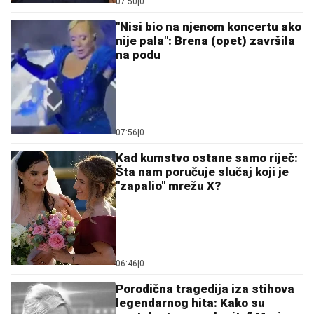
07:50
|
0
"Nisi bio na njenom koncertu ako
nije pala": Brena (opet) završila
na podu
07:56
|
0
Kad kumstvo ostane samo riječ:
Šta nam poručuje slučaj koji je
"zapalio" mrežu X?
06:46
|
0
Porodična tragedija iza stihova
legendarnog hita: Kako su