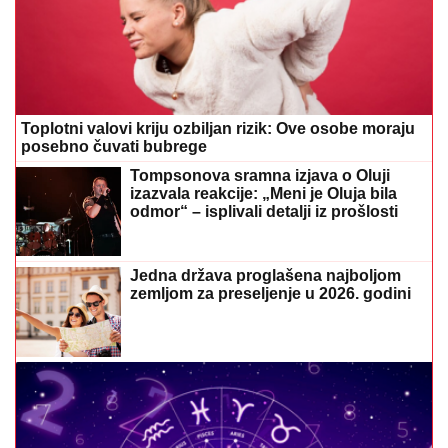
Toplotni valovi kriju ozbiljan rizik: Ove osobe moraju
posebno čuvati bubrege
Tompsonova sramna izjava o Oluji
izazvala reakcije: „Meni je Oluja bila
odmor“ – isplivali detalji iz prošlosti
Jedna država proglašena najboljom
zemljom za preseljenje u 2026. godini