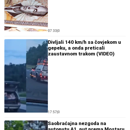
07:33
|
0
Divljali 140 km/h sa čovjekom u
gepeku, a onda preticali
zaustavnom trakom (VIDEO)
17:57
|
0
Saobraćajna nezgoda na
autoputu A1, put prema Mostaru