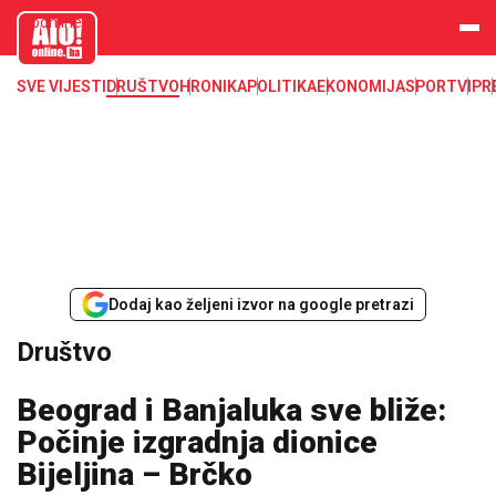
aloonline.b
a
SVE VIJESTI
DRUŠTVO
HRONIKA
POLITIKA
EKONOMIJA
SPORT
VIP
R
Dodaj kao željeni izvor na google pretrazi
Društvo
Beograd i Banjaluka sve bliže:
Počinje izgradnja dionice
Bijeljina – Brčko