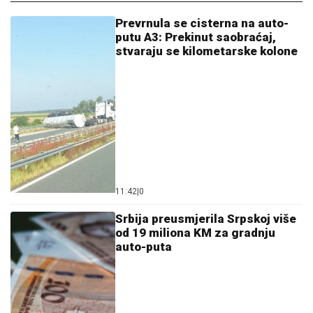
Prevrnula se cisterna na auto-
putu A3: Prekinut saobraćaj,
stvaraju se kilometarske kolone
11:42
|
0
Srbija preusmjerila Srpskoj više
od 19 miliona KM za gradnju
auto-puta