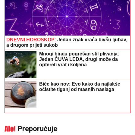
DNEVNI HOROSKOP:
Jedan znak vraća bivšu ljubav,
a drugom prijeti sukob
Mnogi biraju pogrešan stil plivanja:
Jedan ČUVA LEĐA, drugi može da
optereti vrat i koljena
Biće kao nov: Evo kako da najlakše
očistite tiganj od masnih naslaga
Preporučuje