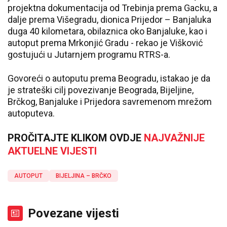
projektna dokumentacija od Trebinja prema Gacku, a
dalje prema Višegradu, dionica Prijedor – Banjaluka
duga 40 kilometara, obilaznica oko Banjaluke, kao i
autoput prema Mrkonjić Gradu - rekao je Višković
gostujući u Jutarnjem programu RTRS-a.
Govoreći o autoputu prema Beogradu, istakao je da
je strateški cilj povezivanje Beograda, Bijeljine,
Brčkog, Banjaluke i Prijedora savremenom mrežom
autoputeva.
PROČITAJTE KLIKOM OVDJE
NAJVAŽNIJE
AKTUELNE VIJESTI
AUTOPUT
BIJELJINA – BRČKO
Povezane vijesti