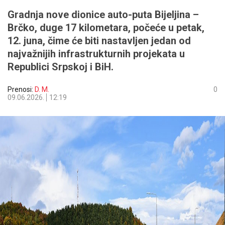
Gradnja nove dionice auto-puta Bijeljina –
Brčko, duge 17 kilometara, počeće u petak,
12. juna, čime će biti nastavljen jedan od
najvažnijih infrastrukturnih projekata u
Republici Srpskoj i BiH.
Prenosi:
D. M.
0
09.06.2026.
12:19