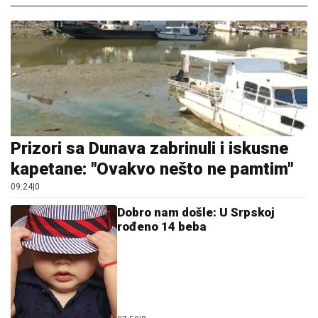
Prizori sa Dunava zabrinuli i iskusne
kapetane: "Ovakvo nešto ne pamtim"
09:24
|
0
Dobro nam došle: U Srpskoj
rođeno 14 beba