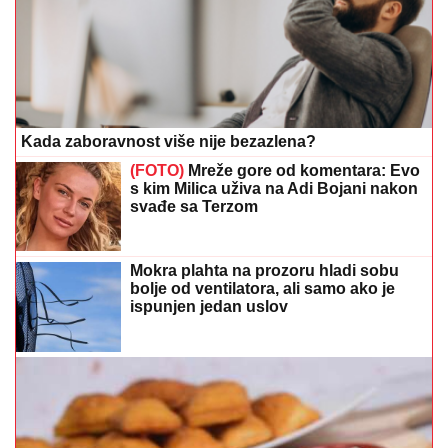
Kada zaboravnost više nije bezazlena?
(FOTO)
Mreže gore od komentara: Evo
s kim Milica uživa na Adi Bojani nakon
svađe sa Terzom
Mokra plahta na prozoru hladi sobu
bolje od ventilatora, ali samo ako je
ispunjen jedan uslov