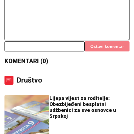
Ostavi komentar
KOMENTARI (0)
Društvo
Lijepa vijest za roditelje:
Obezbijeđeni besplatni
udžbenici za sve osnovce u
Srpskoj