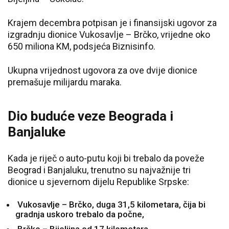
Krajem decembra potpisan je i finansijski ugovor za
izgradnju dionice Vukosavlje – Brčko, vrijedne oko
650 miliona KM, podsjeća Biznisinfo.
Ukupna vrijednost ugovora za ove dvije dionice
premašuje milijardu maraka.
Dio buduće veze Beograda i
Banjaluke
Kada je riječ o auto-putu koji bi trebalo da poveže
Beograd i Banjaluku, trenutno su najvažnije tri
dionice u sjevernom dijelu Republike Srpske:
Vukosavlje – Brčko, duga 31,5 kilometara, čija bi
gradnja uskoro trebalo da počne,