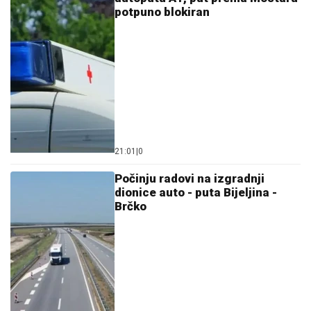
potpuno blokiran
21:01
|
0
Počinju radovi na izgradnji
dionice auto - puta Bijeljina -
Brčko