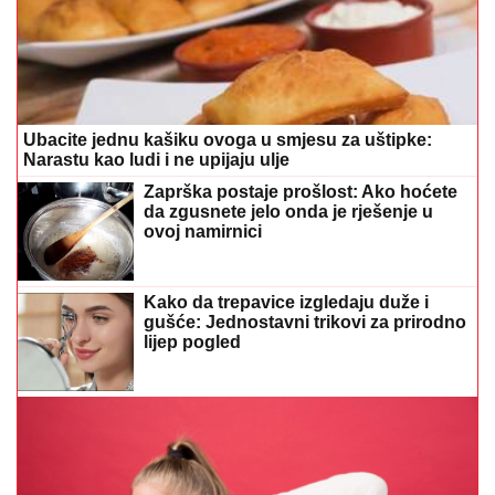
Ubacite jednu kašiku ovoga u smjesu za uštipke:
Narastu kao ludi i ne upijaju ulje
Zaprška postaje prošlost: Ako hoćete
da zgusnete jelo onda je rješenje u
ovoj namirnici
Kako da trepavice izgledaju duže i
gušće: Jednostavni trikovi za prirodno
lijep pogled