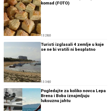
komad (FOTO)
13:28
|
0
Turisti izglasali 4 zemlje u koje
se ne bi vratili ni besplatno
13:34
|
0
Pogledajte za koliko novca Lepa
Brena i Boba iznajmljuju
luksuznu jahtu