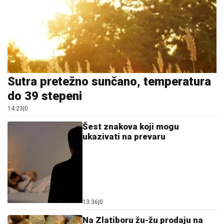
Sutra pretežno sunčano, temperatura
do 39 stepeni
14:23
|
0
Šest znakova koji mogu
ukazivati na prevaru
13:36
|
0
Na Zlatiboru žu-žu prodaju na