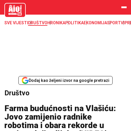
aloonline.b
a
SVE VIJESTI
DRUŠTVO
HRONIKA
POLITIKA
EKONOMIJA
SPORT
VIP
R
Dodaj kao željeni izvor na google pretrazi
Društvo
Farma budućnosti na Vlašiću:
Jovo zamijenio radnike
robotima i obara rekorde u