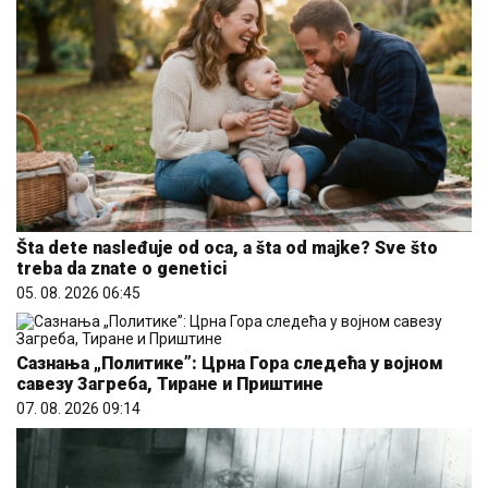
Šta dete nasleđuje od oca, a šta od majke? Sve što
treba da znate o genetici
05. 08. 2026 06:45
Сазнања „Политике”: Црна Гора следећа у војном
савезу Загреба, Тиране и Приштине
07. 08. 2026 09:14