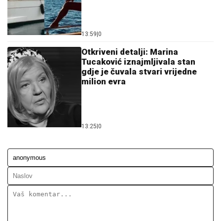
13:59
|
0
Otkriveni detalji: Marina
Tucaković iznajmljivala stan
gdje je čuvala stvari vrijedne
milion evra
13:25
|
0