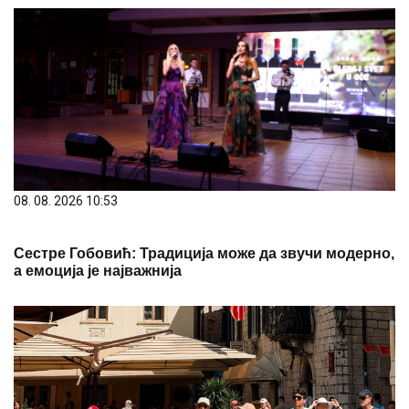
08. 08. 2026 10:53
Сестре Гобовић: Традиција може да звучи модерно,
а емоција је најважнија