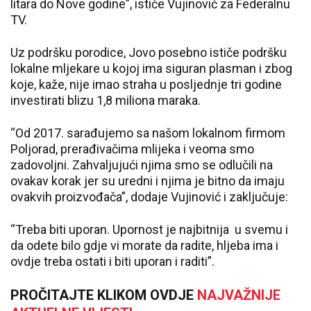
litara do Nove godine”, ističe Vujinović za Federalnu
TV.
Uz podršku porodice, Jovo posebno ističe podršku
lokalne mljekare u kojoj ima siguran plasman i zbog
koje, kaže, nije imao straha u posljednje tri godine
investirati blizu 1,8 miliona maraka.
“Od 2017. sarađujemo sa našom lokalnom firmom
Poljorad, prerađivačima mlijeka i veoma smo
zadovoljni. Zahvaljujući njima smo se odlučili na
ovakav korak jer su uredni i njima je bitno da imaju
ovakvih proizvođača”, dodaje Vujinović i zaključuje:
“Treba biti uporan. Upornost je najbitnija u svemu i
da odete bilo gdje vi morate da radite, hljeba ima i
ovdje treba ostati i biti uporan i raditi”.
PROČITAJTE KLIKOM OVDJE
NAJVAŽNIJE