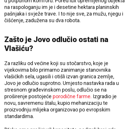
u potpunom komforu. Pored lux opremljenog objekta
na raspologanju im je i desetine hektara planinskih
pašnjaka i svježe trave. I to nije sve, za mužu, njegu i
čišćenje, zadužena su dva robota.
Zašto je Jovo odlučio ostati na
Vlašiću?
Za razliku od većine koji su stočarstvo, koje je
vijekovima bilo primarno zanimanje stanovnika
vlašićkih sela, ugasili i otišli izvan granica zemlje,
Jovo je odlučio suprotno. Umjesto nastavka rada u
stresnom građevinskom poslu, odlučio se na
proširenje postojeće
porodične farme.
Izgradio je
novu, savremenu štalu, kupio mehanizaciju te
proizvodnju mlijeka organizovao po evropskim
standardima.