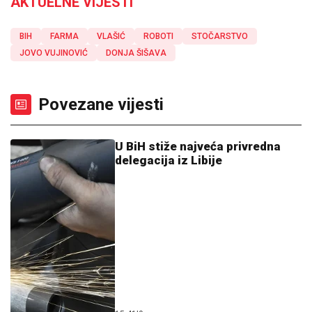
AKTUELNE VIJESTI
BIH
FARMA
VLAŠIĆ
ROBOTI
STOČARSTVO
JOVO VUJINOVIĆ
DONJA ŠIŠAVA
Povezane vijesti
U BiH stiže najveća privredna
delegacija iz Libije