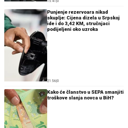
15:41
|
0
Punjenje rezervoara nikad
skuplje: Cijena dizela u Srpskoj
ide i do 3,42 KM, stručnjaci
podijeljeni oko uzroka
21:56
|
0
Kako će članstvo u SEPA smanjiti
troškove slanja novca u BiH?