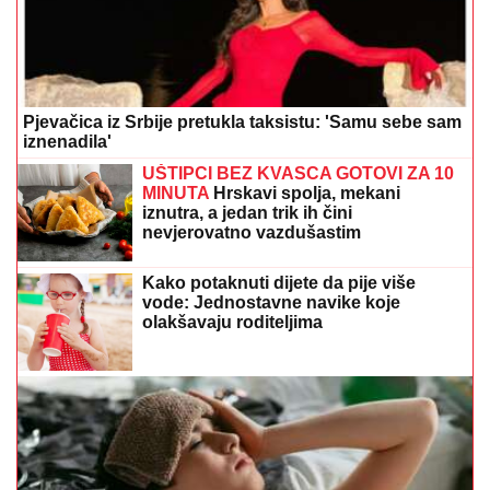
Pjevačica iz Srbije pretukla taksistu: 'Samu sebe sam
iznenadila'
UŠTIPCI BEZ KVASCA GOTOVI ZA 10
MINUTA
Hrskavi spolja, mekani
iznutra, a jedan trik ih čini
nevjerovatno vazdušastim
Kako potaknuti dijete da pije više
vode: Jednostavne navike koje
olakšavaju roditeljima