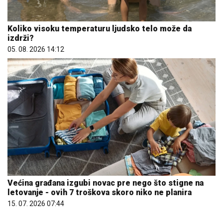
Koliko visoku temperaturu ljudsko telo može da
izdrži?
05. 08. 2026 14:12
Većina građana izgubi novac pre nego što stigne na
letovanje - ovih 7 troškova skoro niko ne planira
15. 07. 2026 07:44