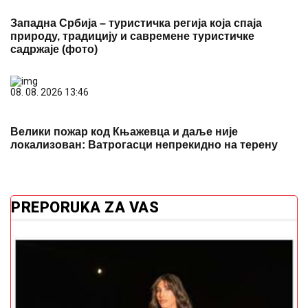
Западна Србија – туристичка регија која спаја
природу, традицију и савремене туристичке
садржаје (фото)
08. 08. 2026 13:46
Велики пожар код Књажевца и даље није
локализован: Ватрогасци непрекидно на терену
PREPORUKA ZA VAS