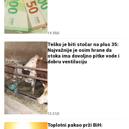
19:35
|
0
Teško je biti stočar na plus 35:
Najvažnije je osim hrane da
stoka ima dovoljno pitke vode i
dobru ventilaciju
15:21
|
0
Toplotni pakao prži BiH: