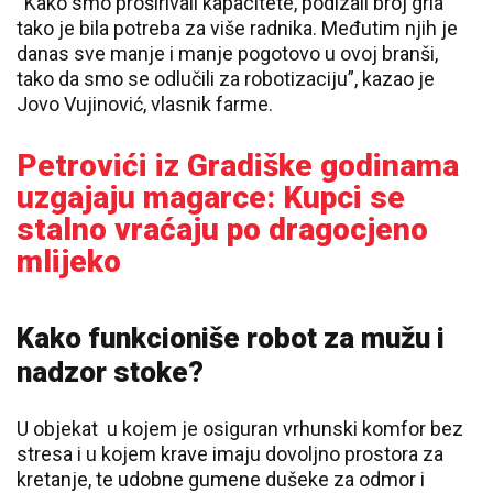
“Kako smo proširivali kapacitete, podizali broj grla
tako je bila potreba za više radnika. Međutim njih je
danas sve manje i manje pogotovo u ovoj branši,
tako da smo se odlučili za robotizaciju”, kazao je
Jovo Vujinović, vlasnik farme.
Petrovići iz Gradiške godinama
uzgajaju magarce: Kupci se
stalno vraćaju po dragocjeno
mlijeko
Kako funkcioniše robot za mužu i
nadzor stoke?
U objekat u kojem je osiguran vrhunski komfor bez
stresa i u kojem krave imaju dovoljno prostora za
kretanje, te udobne gumene dušeke za odmor i