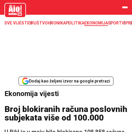
aloonline.b
a
SVE VIJESTI
DRUŠTVO
HRONIKA
POLITIKA
EKONOMIJA
SPORT
VIP
R
Dodaj kao željeni izvor na google pretrazi
Ekonomija vijesti
Broj blokiranih računa poslovnih
subjekata više od 100.000