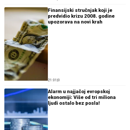
Finansijski stručnjak koji je
predvidio krizu 2008. godine
upozorava na novi krah
21:01
|
0
Alarm u najjačoj evropskoj
ekonomiji: Više od tri miliona
ljudi ostalo bez posla!