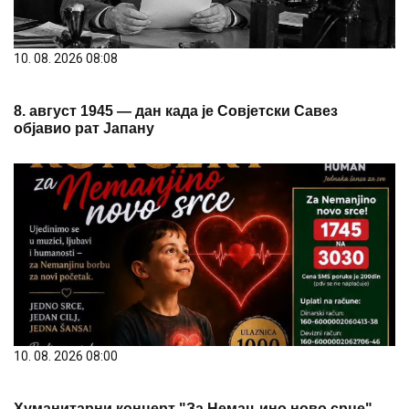
10. 08. 2026 08:08
8. август 1945 — дан када је Совјетски Савез
објавио рат Јапану
10. 08. 2026 08:00
Хуманитарни концерт "За Немањино ново срце"