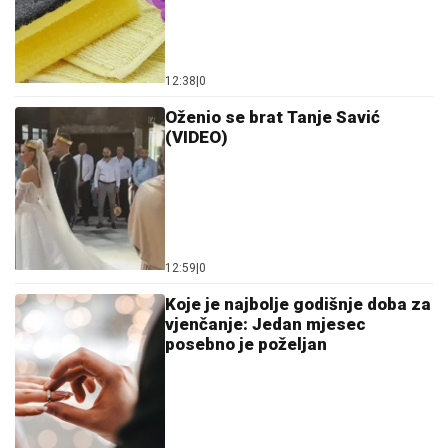
12:38
|
0
Oženio se brat Tanje Savić
(VIDEO)
12:59
|
0
Koje je najbolje godišnje doba za
vjenčanje: Jedan mjesec
posebno je poželjan