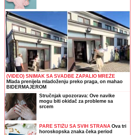
(VIDEO) SNIMAK SA SVADBE ZAPALIO MREŽE
Mlada prenijela mladoženju preko praga, on mahao
BIDERMAJEROM
Stručnjak upozorava: Ove navike
mogu biti okidač za probleme sa
srcem
PARE STIŽU SA SVIH STRANA
Ova tri
horoskopska znaka čeka period