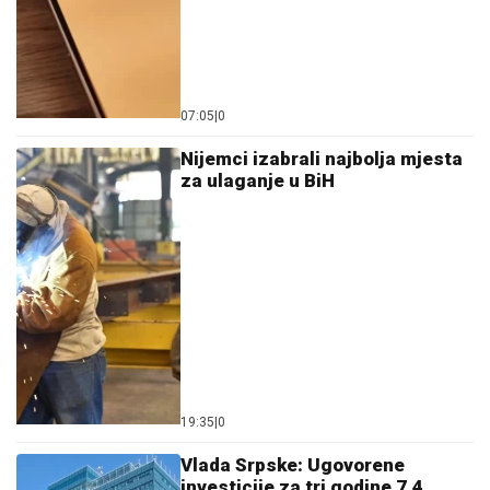
07:05
|
0
Nijemci izabrali najbolja mjesta
za ulaganje u BiH
19:35
|
0
Vlada Srpske: Ugovorene
investicije za tri godine 7,4