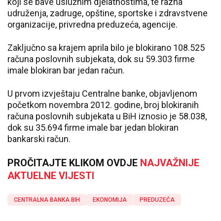
koji se bave uslužnim djelatnostima, te razna
udruženja, zadruge, opštine, sportske i zdravstvene
organizacije, privredna preduzeća, agencije.
Zaključno sa krajem aprila bilo je blokirano 108.525
računa poslovnih subjekata, dok su 59.303 firme
imale blokiran bar jedan račun.
U prvom izvještaju Centralne banke, objavljenom
početkom novembra 2012. godine, broj blokiranih
računa poslovnih subjekata u BiH iznosio je 58.038,
dok su 35.694 firme imale bar jedan blokiran
bankarski račun.
PROČITAJTE KLIKOM OVDJE
NAJVAŽNIJE
AKTUELNE VIJESTI
CENTRALNA BANKA BIH
EKONOMIJA
PREDUZEĆA