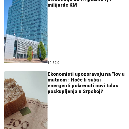
milijarde KM
10:39
|
0
Ekonomisti upozoravaju na "lov u
mutnom": Hoće li suša i
energenti pokrenuti novi talas
poskupljenja u Srpskoj?