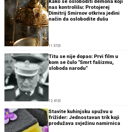
Kako se osloboditi demona koji
nas kontrolišu: Protojerej
Dimitrij Smirnov otkriva jedini
način da oslobodite dušu
11:57
|
0
Titu se nije dopao: Prvi film u
kom se čulo "Smrt fašizmu,
sloboda narodu"
12:41
|
0
Stavite kuhinjsku spužvu u
frižider: Jednostavan trik koji
produžava svježinu namirnica