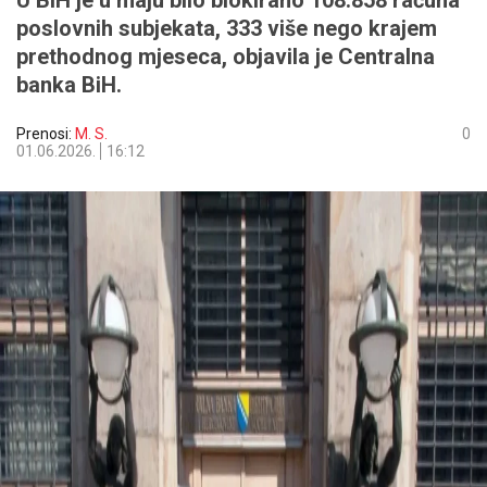
U BiH je u maju bilo blokirano 108.858 računa
poslovnih subjekata, 333 više nego krajem
prethodnog mjeseca, objavila je Centralna
banka BiH.
Prenosi:
M. S.
0
01.06.2026.
16:12