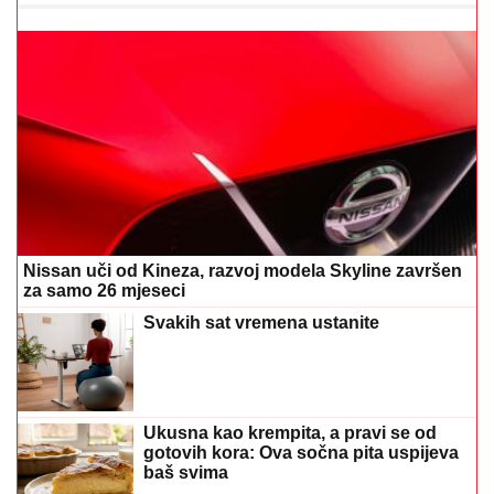
Nissan uči od Kineza, razvoj modela Skyline završen
za samo 26 mjeseci
Svakih sat vremena ustanite
Ukusna kao krempita, a pravi se od
gotovih kora: Ova sočna pita uspijeva
baš svima