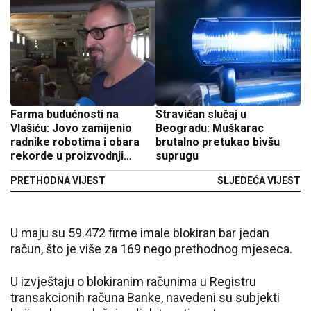
Farma budućnosti na
Stravičan slučaj u
Vlašiću: Jovo zamijenio
Beogradu: Muškarac
radnike robotima i obara
brutalno pretukao bivšu
rekorde u proizvodnji
suprugu
mlijeka (VIDEO)
PRETHODNA VIJEST
SLJEDEĆA VIJEST
U maju su 59.472 firme imale blokiran bar jedan
račun, što je više za 169 nego prethodnog mjeseca.
U izvještaju o blokiranim računima u Registru
transakcionih računa Banke, navedeni su subjekti