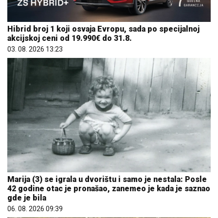
Hibrid broj 1 koji osvaja Evropu, sada po specijalnoj
akcijskoj ceni od 19.990€ do 31.8.
03. 08. 2026 13:23
Marija (3) se igrala u dvorištu i samo je nestala: Posle
42 godine otac je pronašao, zanemeo je kada je saznao
gde je bila
06. 08. 2026 09:39