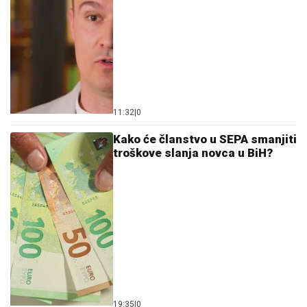
11:32
|
0
Kako će članstvo u SEPA smanjiti
troškove slanja novca u BiH?
19:35
|
0