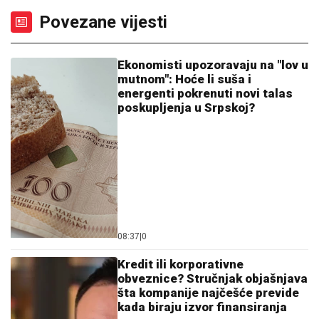
Povezane vijesti
Ekonomisti upozoravaju na "lov u
mutnom": Hoće li suša i
energenti pokrenuti novi talas
poskupljenja u Srpskoj?
08:37
|
0
Kredit ili korporativne
obveznice? Stručnjak objašnjava
šta kompanije najčešće previde
kada biraju izvor finansiranja