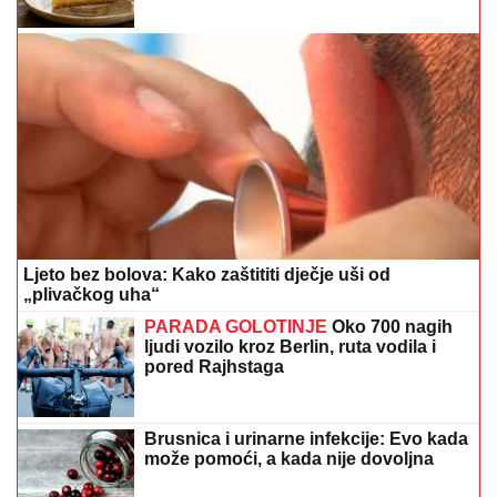
Ljeto bez bolova: Kako zaštititi dječje uši od
„plivačkog uha“
PARADA GOLOTINJE
Oko 700 nagih
ljudi vozilo kroz Berlin, ruta vodila i
pored Rajhstaga
Brusnica i urinarne infekcije: Evo kada
može pomoći, a kada nije dovoljna