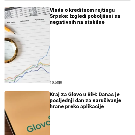
Vlada o kreditnom rejtingu
Srpske: Izgledi poboljšani sa
negativnih na stabilne
10:58
|
0
Kraj za Glovo u BiH: Danas je
posljednji dan za naručivanje
hrane preko aplikacije