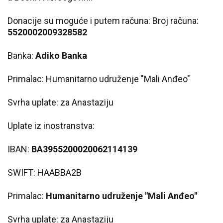
Donacije su moguće i putem računa: Broj računa:
5520002009328582
Banka:
Adiko Banka
Primalac: Humanitarno udruženje "Mali Anđeo"
Svrha uplate: za Anastaziju
Uplate iz inostranstva:
IBAN:
BA3955200020062114139
SWIFT: HAABBA2B
Primalac:
Humanitarno udruženje "Mali Anđeo"
Svrha uplate: za Anastaziju