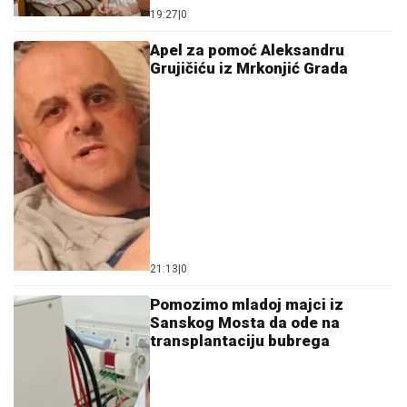
19:27
|
0
Apel za pomoć Aleksandru
Grujičiću iz Mrkonjić Grada
21:13
|
0
Pomozimo mladoj majci iz
Sanskog Mosta da ode na
transplantaciju bubrega