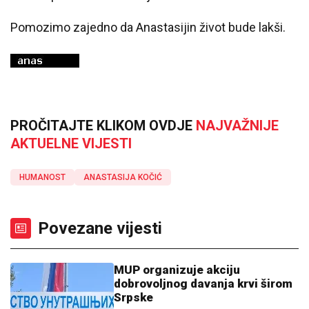
Pomozimo zajedno da Anastasijin život bude lakši.
PROČITAJTE KLIKOM OVDJE
NAJVAŽNIJE
AKTUELNE VIJESTI
HUMANOST
ANASTASIJA KOČIĆ
Povezane vijesti
MUP organizuje akciju
dobrovoljnog davanja krvi širom
Srpske