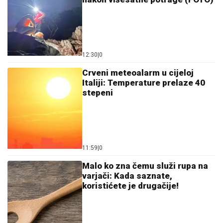
11:59
|
0
Malo ko zna čemu služi rupa na
varjači: Kada saznate,
koristićete je drugačije!
11:59
|
0
Dalić dobija novi angažman i
postaje najplaćeniji hrvatski
trener