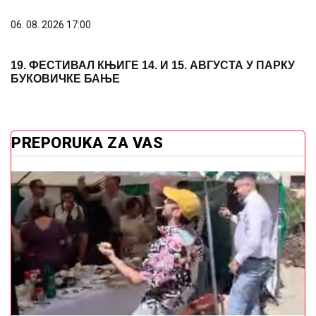
(VIDEO) HIT SNIMAK SA SVADBE U UŽICU ZAPALIO
MREŽE
Mladenci otkrili kako je nastao "Poslije tri
rakije"
EMOTIVAN VIDEO
Dino Merlin objavio
najbolje trenutke s Koševa
Ne traži vitamin C samo u limunu: Ove
namirnice ga imaju mnogo više