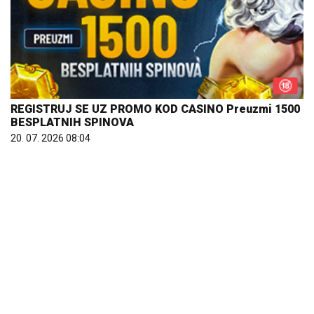
REGISTRUJ SE UZ PROMO KOD CASINO Preuzmi 1500
BESPLATNIH SPINOVA
20. 07. 2026 08:04
Većina građana izgubi novac pre nego što stigne na
letovanje - ovih 7 troškova skoro niko ne planira
15. 07. 2026 07:44