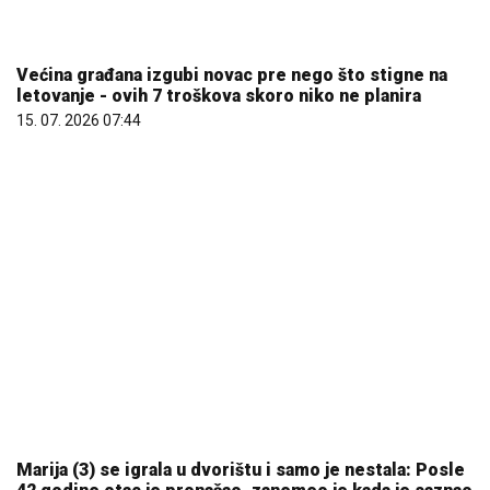
Marija (3) se igrala u dvorištu i samo je nestala: Posle
42 godine otac je pronašao, zanemeo je kada je saznao
gde je bila
06. 08. 2026 09:39