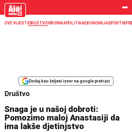
aloonline.b
a
SVE VIJESTI
DRUŠTVO
HRONIKA
POLITIKA
EKONOMIJA
SPORT
VIP
R
Dodaj kao željeni izvor na google pretrazi
Društvo
Snaga je u našoj dobroti:
Pomozimo maloj Anastasiji da
ima lakše djetinjstvo