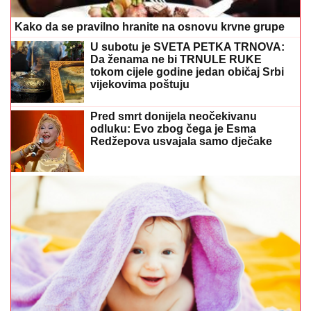
Toplotni osip kod beba čest je ljeti: Evo kako ga
prepoznati i ublažiti
Zašto vas kivi pecka po jeziku? Razlog
će vas iznenaditi
Drama na nastupu Tanje Savić:
Prekinula koncert, pa objasnila zašto
"Meni to mnogo znači"