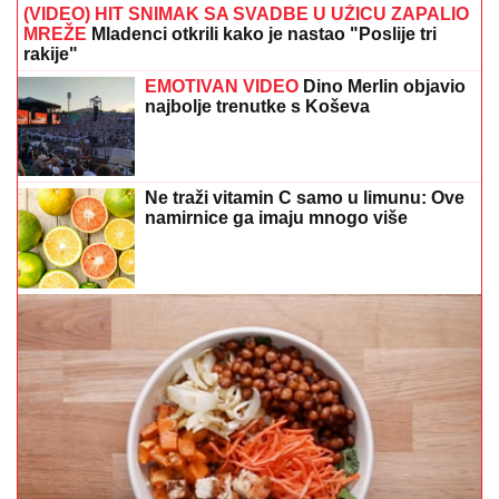
NE IGNORIŠITE OVAJ ZNAK
Ako se javlja često,
možda vam nedostaje proteina
Rada Manojlović pitala AI zašto ne
pjeva na popularnim mjestima:
Odgovor je surovo realan
Malo ko zna ovaj trik: Lak sa noktiju
možete skinuti i bez acetona