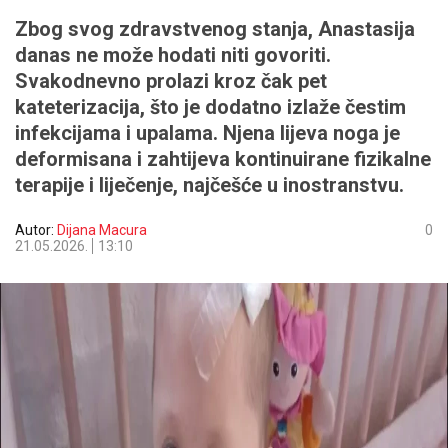
Zbog svog zdravstvenog stanja, Anastasija
danas ne može hodati niti govoriti.
Svakodnevno prolazi kroz čak pet
kateterizacija, što je dodatno izlaže čestim
infekcijama i upalama. Njena lijeva noga je
deformisana i zahtijeva kontinuirane fizikalne
terapije i liječenje, najčešće u inostranstvu.
Autor:
Dijana Macura
0
21.05.2026.
13:10