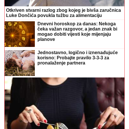
pronalaženje partnera
Kako da se pravilno hranite na osnovu krvne grupe
U subotu je SVETA PETKA TRNOVA:
Da ženama ne bi TRNULE RUKE
tokom cijele godine jedan običaj Srbi
vijekovima poštuju
Pred smrt donijela neočekivanu
odluku: Evo zbog čega je Esma
Redžepova usvajala samo dječake