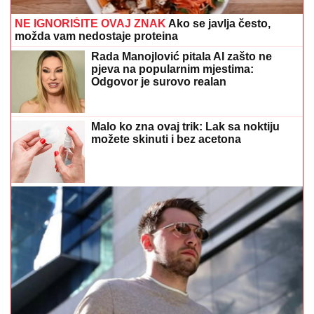
Otkriven stvarni razlog zbog kojeg je bivša zaručnica
Luke Dončića povukla tužbu za alimentaciju
Dnevni horoskop za danas: Nekoga
čeka važan razgovor, a jedan znak bi
mogao dobiti vijesti koje mijenjaju
planove
Jednostavno, logično i iznenađujuće
korisno: Probajte pravilo 3-3-3 za