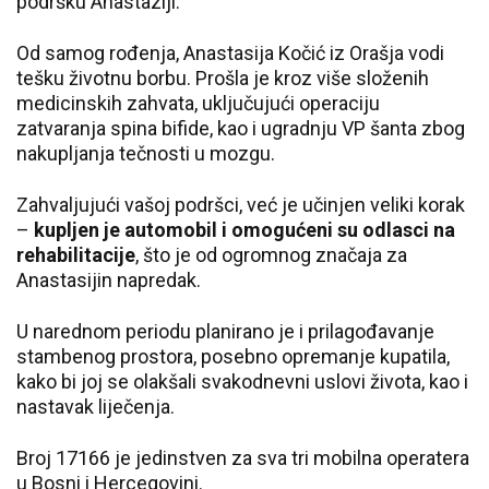
podršku Anastaziji.
Od samog rođenja, Anastasija Kočić iz Orašja vodi
tešku životnu borbu. Prošla je kroz više složenih
medicinskih zahvata, uključujući operaciju
zatvaranja spina bifide, kao i ugradnju VP šanta zbog
nakupljanja tečnosti u mozgu.
Zahvaljujući vašoj podršci, već je učinjen veliki korak
–
kupljen je automobil i omogućeni su odlasci na
rehabilitacije
, što je od ogromnog značaja za
Anastasijin napredak.
U narednom periodu planirano je i prilagođavanje
stambenog prostora, posebno opremanje kupatila,
kako bi joj se olakšali svakodnevni uslovi života, kao i
nastavak liječenja.
Broj 17166 je jedinstven za sva tri mobilna operatera
u Bosni i Hercegovini.