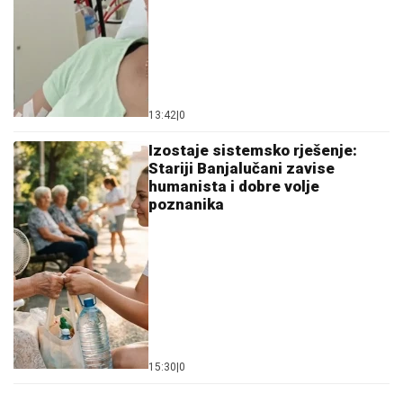
13:42
|
0
Izostaje sistemsko rješenje:
Stariji Banjalučani zavise
humanista i dobre volje
poznanika
15:30
|
0