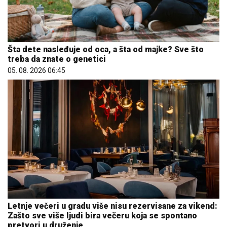
Šta dete nasleđuje od oca, a šta od majke? Sve što
treba da znate o genetici
05. 08. 2026 06:45
Letnje večeri u gradu više nisu rezervisane za vikend:
Zašto sve više ljudi bira večeru koja se spontano
pretvori u druženje