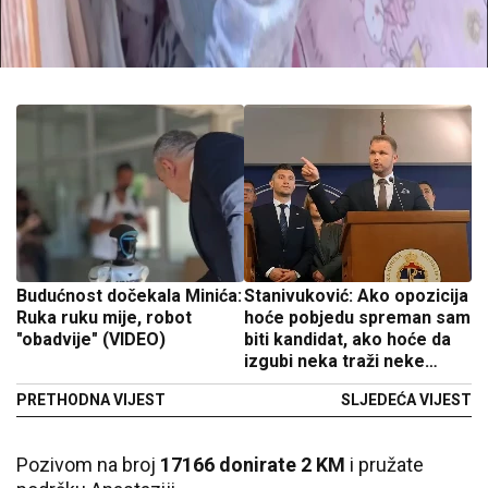
Budućnost dočekala Minića:
Stanivuković: Ako opozicija
Ruka ruku mije, robot
hoće pobjedu spreman sam
"obadvije" (VIDEO)
biti kandidat, ako hoće da
izgubi neka traži neke
druge
PRETHODNA VIJEST
SLJEDEĆA VIJEST
Pozivom na broj
17166 donirate 2 KM
i pružate