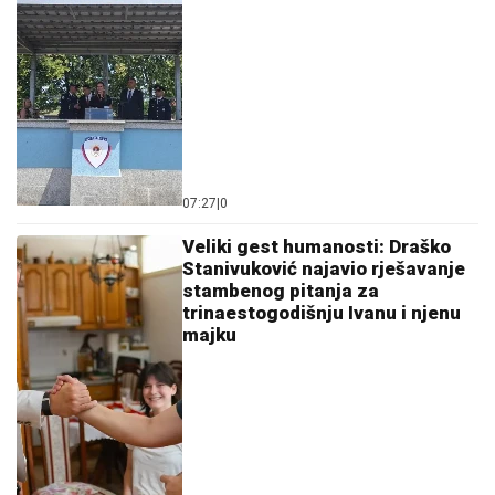
07:27
|
0
Veliki gest humanosti: Draško
Stanivuković najavio rješavanje
stambenog pitanja za
trinaestogodišnju Ivanu i njenu
majku