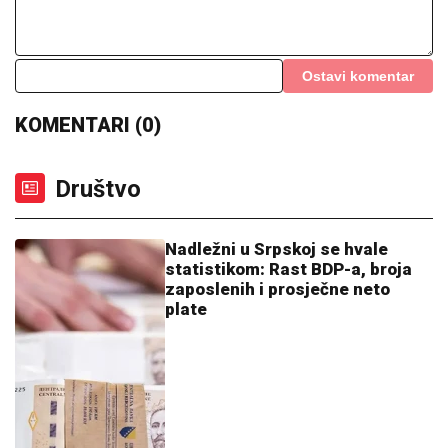
Nadležni u Srpskoj se hvale
statistikom: Rast BDP-a, broja
zaposlenih i prosječne neto
plate
20:37
|
0
Mještani blokirali put Banjaluka-
Prijedor: Polivamo se bokalima
na plus 40 (VIDEO)