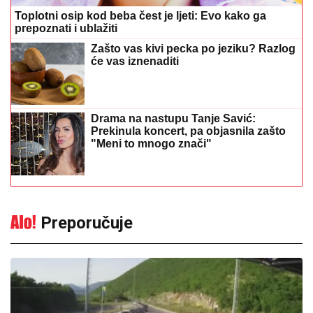
Preporučuje
Gužve na granicama: Pojačan
saobraćaj prema Hrvatskoj i Crnoj
Gori
13:27
|
0