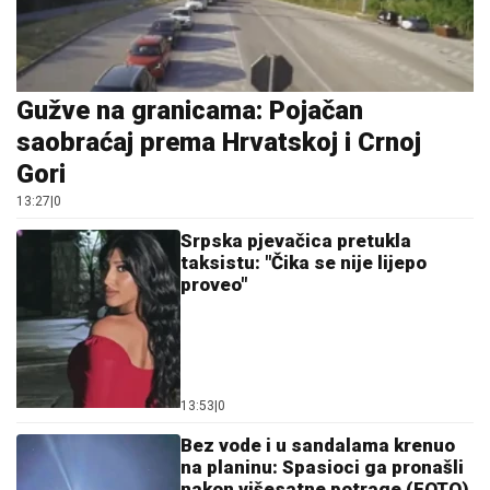
Srpska pjevačica pretukla
taksistu: "Čika se nije lijepo
proveo"
13:53
|
0
Bez vode i u sandalama krenuo
na planinu: Spasioci ga pronašli
nakon višesatne potrage (FOTO)
12:30
|
0
Crveni meteoalarm u cijeloj
Italiji: Temperature prelaze 40
stepeni