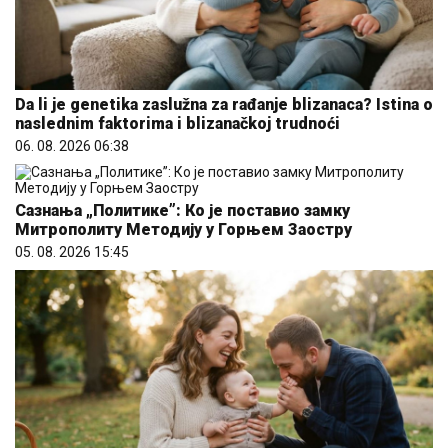
Da li je genetika zaslužna za rađanje blizanaca? Istina o
naslednim faktorima i blizanačkoj trudnoći
06. 08. 2026 06:38
Сазнања „Политике”: Ко је поставио замку
Митрополиту Методију у Горњем Заостру
05. 08. 2026 15:45