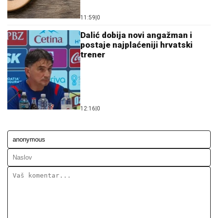
12:16
|
0
Ostavi komentar
KOMENTARI (0)
Društvo