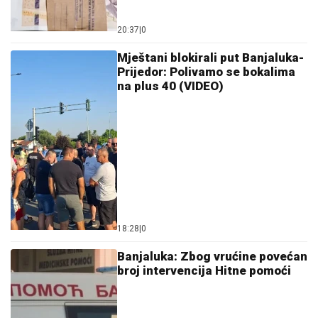
18:28
|
0
Banjaluka: Zbog vrućine povećan
broj intervencija Hitne pomoći
18:06
|
0
Nastavlja se drama u RMU