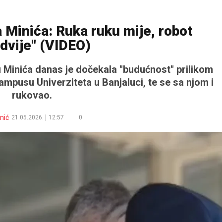
Minića: Ruka ruku mije, robot
dvije" (VIDEO)
 Minića danas je dočekala "budućnost" prilikom
ampusu Univerziteta u Banjaluci, te se sa njom i
rukovao.
nić
21.05.2026.
12:57
0