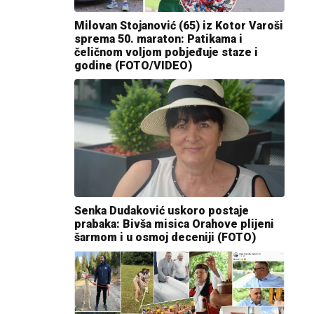
Milovan Stojanović (65) iz Kotor Varoši
sprema 50. maraton: Patikama i
čeličnom voljom pobjeđuje staze i
godine (FOTO/VIDEO)
Senka Dudaković uskoro postaje
prabaka: Bivša misica Orahove plijeni
šarmom i u osmoj deceniji (FOTO)