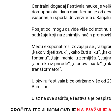
Centralni događaj Festivala nauke je veli
dostupna oba dana manifestacije od deve
vaspitanja i sporta Univerziteta u Banjalu
Posjetioci mogu da vide više od stotinu 
sadržaja koji na zanimljiv način promovi
Među eksponatima izdvajaju se „razigrane
„kako vidjeti zvuk“, „kako čuti sliku“, „ka
fontanu“, „tajni radnici u zemljištu“, „tajn
„apoteka iz prirode“, „slonova pasta“, „ruk
transformator“.
U okviru festivala biće održano više od 
Banjaluci.
Ulaz na sve sadržaje festivala je besplat
PROČITAJTE KLIKOM OVDJE
NAJVAŽNIJE A