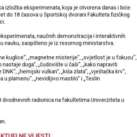
ka izložba eksperimenata, koja je otvorena danas i biće
t do 18 časova u Sportskoj dvorani Fakulteta fizičkog
ci.
eksperimenata, naučnih demonstracija i interaktivnih
šu nauku, saopšteno je iz resornog ministarstva.
 kuglice“, „magnetne misterije“, „svjetlost je u fokusu“,
ko nastaje duga“, „čudovište u čaši“, „kako napraviti
e DNK“, „hemijski vulkan“, „kiša zlata“, „vještačka krv“,
a u plamenu“, „nevidljivo mastilo“ i „Teslin
20 dvodnevnih radionica na fakultetima Univerziteta u
an.
KTUELNE VIJESTI