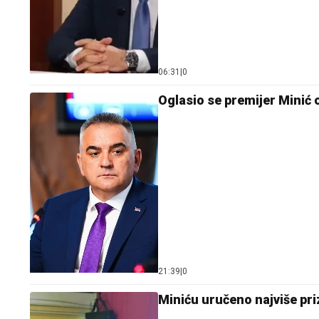
06:31
|
0
Oglasio se premijer Minić
21:39
|
0
Miniću uručeno najviše pr