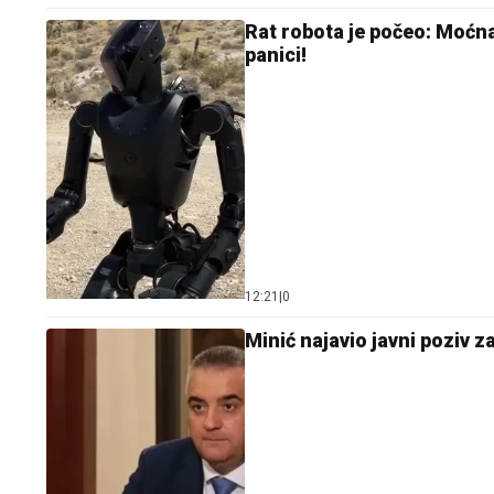
Rat robota je počeo: Moćn
panici!
12:21
|
0
Minić najavio javni poziv 