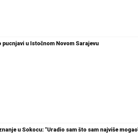
20 °C
24 °C
Pale
Sarajevo
 o pucnjavi u Istočnom Novom Sarajevu
iznanje u Sokocu: "Uradio sam što sam najviše mogao