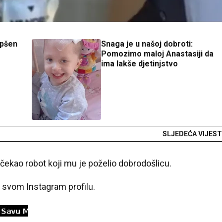
apšen
Snaga je u našoj dobroti:
Pomozimo maloj Anastasiji da
ima lakše djetinjstvo
SLJEDEĆA VIJEST
očekao robot koji mu je poželio dobrodošlicu.
na svom Instagram profilu.