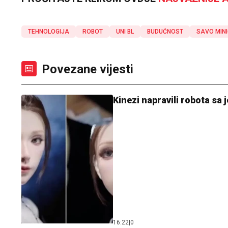
TEHNOLOGIJA
ROBOT
UNI BL
BUDUĆNOST
SAVO MIN
Povezane vijesti
Kinezi napravili robota sa
16:22
|
0