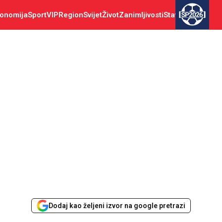
onomija
Sport
VIP
Region
Svijet
Život
Zanimljivosti
Stav
SP2026
Dodaj kao željeni izvor na google pretrazi