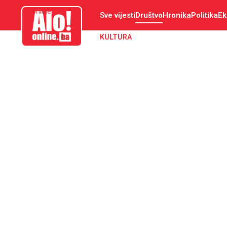
aloonline.ba
Sve vijesti
Društvo
Hronika
Politika
Ek
KULTURA