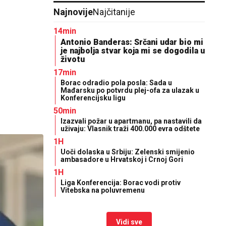
Najnovije
Najčitanije
14min
Antonio Banderas: Srčani udar bio mi
je najbolja stvar koja mi se dogodila u
životu
17min
Borac odradio pola posla: Sada u
Mađarsku po potvrdu plej-ofa za ulazak u
Konferencijsku ligu
50min
Izazvali požar u apartmanu, pa nastavili da
uživaju: Vlasnik traži 400.000 evra odštete
1H
Uoči dolaska u Srbiju: Zelenski smijenio
ambasadore u Hrvatskoj i Crnoj Gori
1H
Liga Konferencija: Borac vodi protiv
Vitebska na poluvremenu
Vidi sve