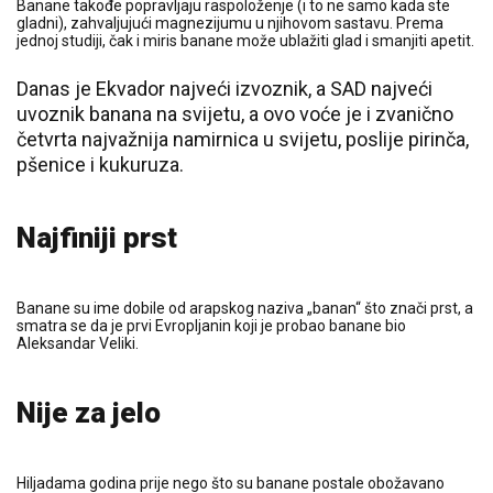
Banane takođe popravljaju raspoloženje (i to ne samo kada ste
gladni), zahvaljujući magnezijumu u njihovom sastavu. Prema
jednoj studiji, čak i miris banane može ublažiti glad i smanjiti apetit.
Danas je Ekvador najveći izvoznik, a SAD najveći
uvoznik banana na svijetu, a ovo voće je i zvanično
četvrta najvažnija namirnica u svijetu, poslije pirinča,
pšenice i kukuruza.
Najfiniji prst
Banane su ime dobile od arapskog naziva „banan“ što znači prst, a
smatra se da je prvi Evropljanin koji je probao banane bio
Aleksandar Veliki.
Nije za jelo
Hiljadama godina prije nego što su banane postale obožavano