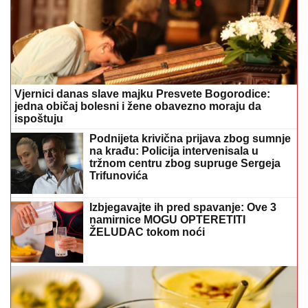
Vjernici danas slave majku Presvete Bogorodice:
jedna običaj bolesni i žene obavezno moraju da
ispoštuju
Podnijeta krivična prijava zbog sumnje
na krađu: Policija intervenisala u
tržnom centru zbog supruge Sergeja
Trifunovića
Izbjegavajte ih pred spavanje: Ove 3
namirnice MOGU OPTERETITI
ŽELUDAC tokom noći