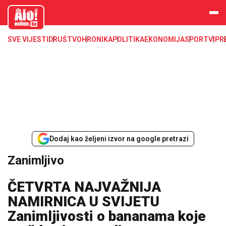
aloonline.b
a
SVE VIJESTI
DRUŠTVO
HRONIKA
POLITIKA
EKONOMIJA
SPORT
VIP
R
Dodaj kao željeni izvor na google pretrazi
Zanimljivo
ČETVRTA NAJVAŽNIJA
NAMIRNICA U SVIJETU
Zanimljivosti o bananama koje