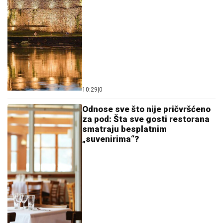
10:29
|
0
Odnose sve što nije pričvršćeno
za pod: Šta sve gosti restorana
smatraju besplatnim
„suvenirima“?