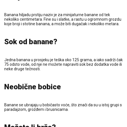
Banana hiljadu prstiju naziv je za minijaturne banane od tek
nekoliko centimetara. Fine su i slatke, a rastu u ogromnom grozdu
koje broji i stotine banana, a može biti dugačak i nekoliko metara.
Sok od banane?
Jedna banana u prosjeku je teška oko 125 grama, a iako sadrži čak
75 odsto vode, od nje ne možete napraviti sok bez dodatka vode ili
neke druge tečnosti.
Neobične bobice
Banane se ubrajaju u bobičasto voće, što znači da su u istoj grupi s
paradajzom, grožđem i brusnicama.