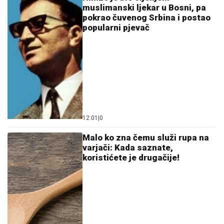
muslimanski ljekar u Bosni, pa
pokrao čuvenog Srbina i postao
popularni pjevač
12:01
|
0
Malo ko zna čemu služi rupa na
varjači: Kada saznate,
koristićete je drugačije!