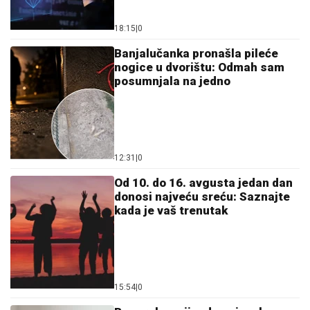
18:15
|
0
Banjalučanka pronašla pileće
nogice u dvorištu: Odmah sam
posumnjala na jedno
12:31
|
0
Od 10. do 16. avgusta jedan dan
donosi najveću sreću: Saznajte
kada je vaš trenutak
15:54
|
0