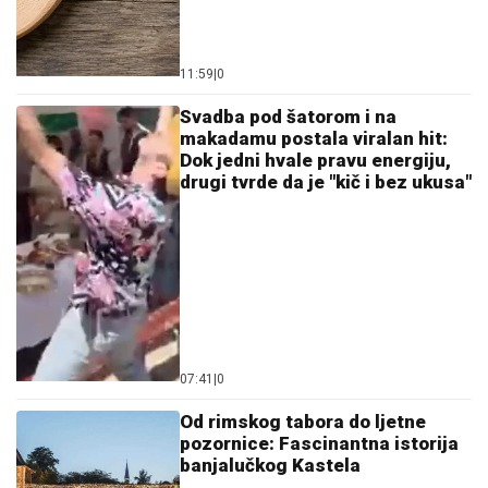
11:59
|
0
Svadba pod šatorom i na
makadamu postala viralan hit:
Dok jedni hvale pravu energiju,
drugi tvrde da je "kič i bez ukusa"
07:41
|
0
Od rimskog tabora do ljetne
pozornice: Fascinantna istorija
banjalučkog Kastela