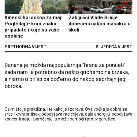
Kineski horoskop za maj:
Zaključci Vlade Srbije
Pogledajte kom znaku
doneseni nakon masakra u
pripadate i koje su vaše
školi
osobine
PRETHODNA VIJEST
SLJEDEĆA VIJEST
Banana je možda najpopularnija "hrana za ponijeti"
kada nam je potrebno da nešto gricnemo na brzaka,
a nismo u prilici da dođemo do nekog sadržajnijeg
obroka.
Osim što je praktična, i te kako je i zdrava. Ova voćka je dobra za
srce i krvni pritisak, poboljšava rad crijeva, daje energiju, poboljšava
koncentraciju i pamćenje, a može pomoći i protiv gorušice.