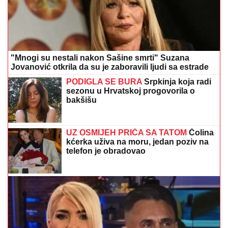
"Mnogi su nestali nakon Sašine smrti" Suzana
Jovanović otkrila da su je zaboravili ljudi sa estrade
PODIGLA SE BURA
Srpkinja koja radi
sezonu u Hrvatskoj progovorila o
bakšišu
UZ OSMIJEH PRIČA SA TATOM
Čolina
kćerka uživa na moru, jedan poziv na
telefon je obradovao