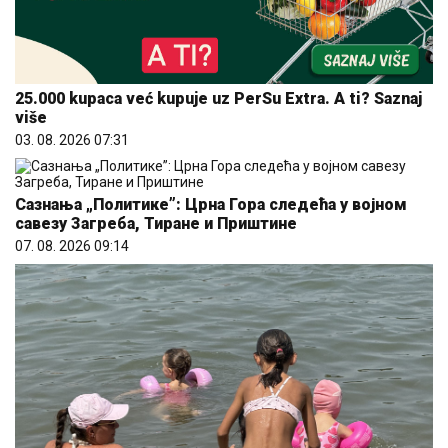
25.000 kupaca već kupuje uz PerSu Extra. A ti? Saznaj
više
03. 08. 2026 07:31
Сазнања „Политике”: Црна Гора следећа у војном
савезу Загреба, Тиране и Приштине
07. 08. 2026 09:14