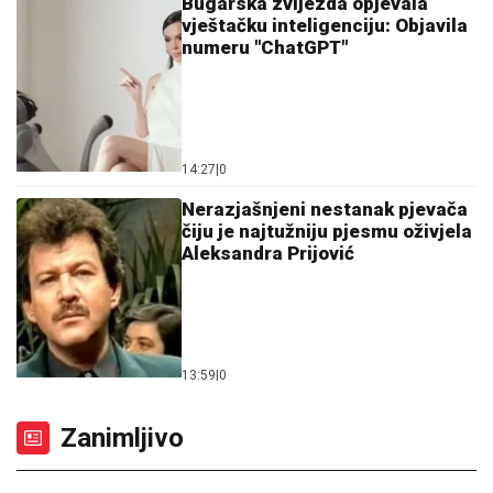
Bugarska zvijezda opjevala
vještačku inteligenciju: Objavila
numeru "ChatGPT"
14:27
|
0
Nerazjašnjeni nestanak pjevača
čiju je najtužniju pjesmu oživjela
Aleksandra Prijović
13:59
|
0
Zanimljivo