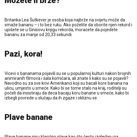
Možete li brže?
Britanka Lea Šutkever je osoba koja najbrže na svijetu može da
smaže bananu – i to bez ruku. Ako poželite da oborite njen rekord i
upišete se u Ginisovu knjigu rekorda, moraćete da pojedete
bananu za manje od 20,33 sekundi.
Pazi, kora!
Vicevi o bananama pojavili su se u popularnoj kulturi nakon brojnih
animiranih filmova i šala komičara, ali znate li kako su se pojavili?
Navodno su za sve krivi Amerikanci koji su bacali kore banana na
ulicu, umjesto u smeće. Kako bi se tome stalo na kraj, roditelji su
počeli da insistiraju da deca bacaju koru banane u smeće, kako bi
izbegli povrede u slučaju da ih zgaze i okliznu se.
Plave banane
Plave banane nisu klasično plave kao što često izgledaju na