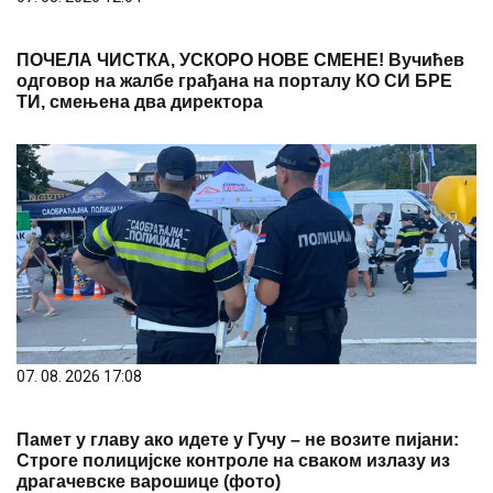
ПОЧЕЛА ЧИСТКА, УСКОРО НОВЕ СМЕНЕ! Вучићев
одговор на жалбе грађана на порталу КО СИ БРЕ
ТИ, смењена два директора
07. 08. 2026 17:08
Памет у главу ако идете у Гучу – не возите пијани:
Строге полицијске контроле на сваком излазу из
драгачевске варошице (фото)