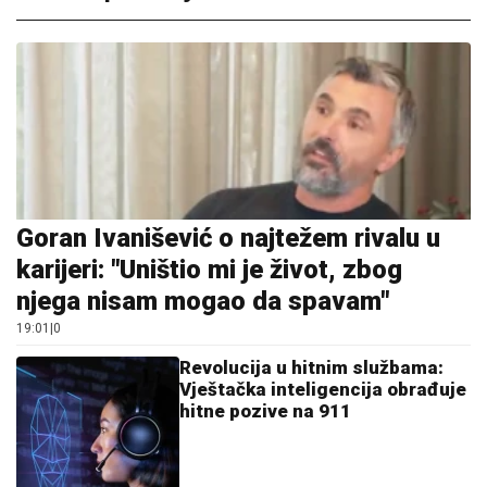
Goran Ivanišević o najtežem rivalu u
karijeri: "Uništio mi je život, zbog
njega nisam mogao da spavam"
19:01
|
0
Revolucija u hitnim službama:
Vještačka inteligencija obrađuje
hitne pozive na 911