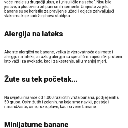
voće imale su drugačiji ukus, a i „nisu ličile na sebe“. Nisu bile
jestive, a plodovi su bili puni crnih semenki. Umjesto za jelo,
banane su se koristile za pravljenje užadi i odjeće zahvaljujući
vlaknima koje sadrži njihova stabljika.
Alergija na lateks
Ako ste alergični na banane, velika je vjerovatnoća da imate i
alergiju na lateks, a razlog alergija su specifični, zajednički proteini.
Isto važi i za avokado, kao i za kestenje, ali u manjoj mjeri.
Žute su tek početak…
Na svijetu ima više od 1.000 različitih vrsta banana, podijeljenih u
50 grupa. Osim žutih i zelenih, na koje smo navikli, postoje i
narandžaste, crne, roze, plave, kao i crvene banane.
Minijaturne banane