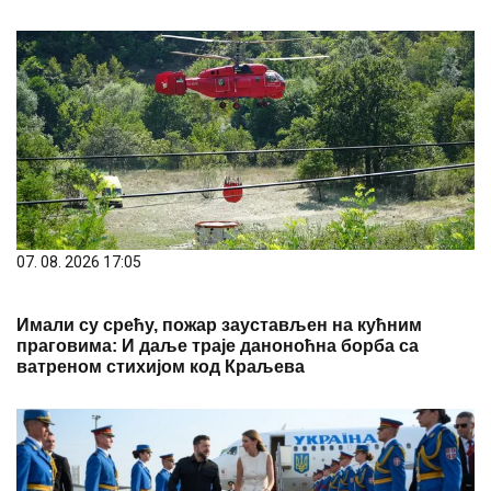
07. 08. 2026 17:05
Имали су срећу, пожар заустављен на кућним
праговима: И даље траје даноноћна борба са
ватреном стихијом код Краљева