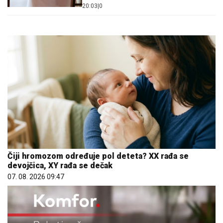
20:03
|
0
Čiji hromozom određuje pol deteta? XX rađa se
devojčica, XY rađa se dečak
07. 08. 2026 09:47