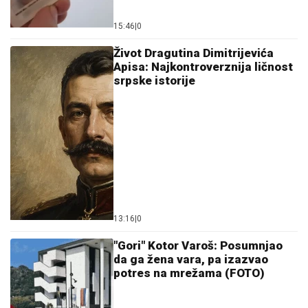
Antonija Čerkez o starim ljubavima i novom
poglavlju: Mogla bih napisati roman
Tajna savršenog sataraša: Jedan
korak sa paradajzom pravi veliku
razliku
Stalno ste umorni? Možda vam
nedostaje željezo: Evo koje namirnice
ga najviše sadrže