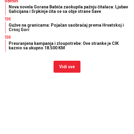
Preporučuje
Gužve na granicama: Pojačan
saobraćaj prema Hrvatskoj i Crnoj
Gori
13:27
|
0
Srpska pjevačica pretukla
taksistu: "Čika se nije lijepo
proveo"