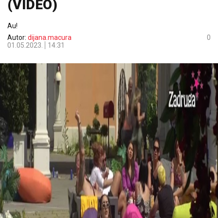
(VIDEO)
Au!
Autor:
dijana.macura
0
01.05.2023.
14:31