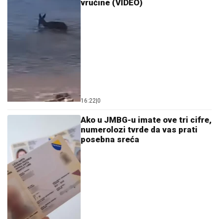
06. 08. 2026 09:55
Egyre több hívás érkezik a mnetőszolgálathoz
PREPORUKA ZA VAS