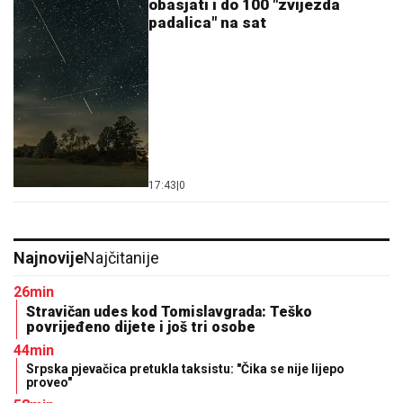
Kada zaboravnost više nije bezazlena?
(FOTO)
Mreže gore od komentara: Evo
s kim Milica uživa na Adi Bojani nakon
svađe sa Terzom
Željko Joksimović o Dini Merlinu: "Nije
me zvao da gostujem, ali uvijek se
radujem našoj saradnji"