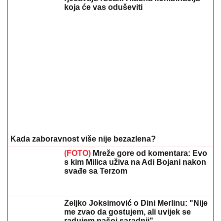
Šta dete nasleđuje od oca, a šta od majke? Sve što
treba da znate o genetici
05. 08. 2026 06:45
Hibrid broj 1 koji osvaja Evropu, sada po specijalnoj
akcijskoj ceni od 19.990€ do 31.8.
03. 08. 2026 13:23