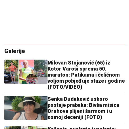
13:53
|
0
Bez vode i u sandalama krenuo
na planinu: Spasioci ga pronašli
nakon višesatne potrage (FOTO)
12:30
|
0
Crveni meteoalarm u cijeloj
Italiji: Temperature prelaze 40
stepeni