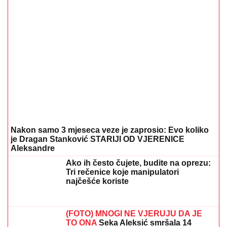
Većina građana izgubi novac pre nego što stigne na
letovanje - ovih 7 troškova skoro niko ne planira
15. 07. 2026 07:44