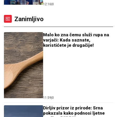
Хеликоптер гаси пожаре код Краљева, тешка
ситуација и данас: Ватрена стихија гута шуме на
неприступачном терену, десетине ватрогасаца на
терену
06. 08. 2026 08:56
Инфостуд: Матуранте највише занимају
психологија, медицина и стоматологија