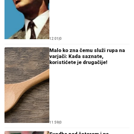
12:01
|
0
Malo ko zna čemu služi rupa na
varjači: Kada saznate,
koristićete je drugačije!
11:59
|
0