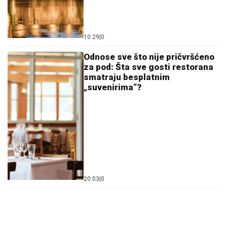
10:29
|
0
Odnose sve što nije pričvršćeno
za pod: Šta sve gosti restorana
smatraju besplatnim
„suvenirima“?
20:03
|
0