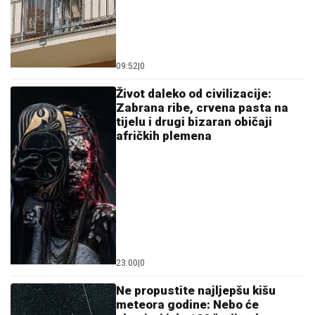
Antonio Banderas o srčanom udaru: "To je najbolja
stvar koja mi se dogodila"
Jedite ga dok traje sezona: Crno
grožđe krije moćne sastojke koji
čuvaju srce, mozak i usporavaju
starenje
Kada je vani 30 stepeni, salate
rješavaju ručak: Hladna kombinacija
koja će vas oduševiti