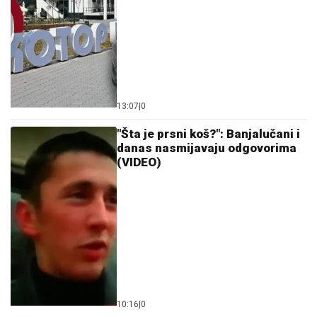
Nakon samo 3 mjeseca veze je zaprosio: Evo koliko
je Dragan Stanković STARIJI OD VJERENICE
Aleksandre
Ako ih često čujete, budite na oprezu:
Tri rečenice koje manipulatori
najčešće koriste
(FOTO) MNOGI NE VJERUJU DA JE
TO ONA
Seka Aleksić smršala 14
kilograma, injekcije joj ubrzale proces,
sada pokazala kako izgleda u bikiniju