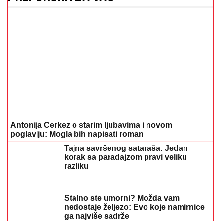
Da li je genetika zaslužna za rađanje blizanaca? Istina o
naslednim faktorima i blizanačkoj trudnoći
06. 08. 2026 06:38
25.000 kupaca već kupuje uz PerSu Extra. A ti? Saznaj
više
03. 08. 2026 07:31