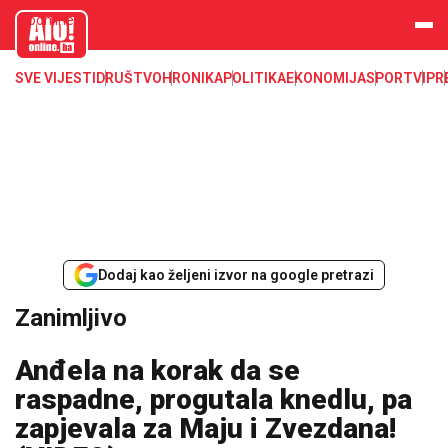
aloonline.b
a
SVE VIJESTI
DRUŠTVO
HRONIKA
POLITIKA
EKONOMIJA
SPORT
VIP
R
Dodaj kao željeni izvor na google pretrazi
Zanimljivo
Anđela na korak da se
raspadne, progutala knedlu, pa
zapjevala za Maju i Zvezdana!