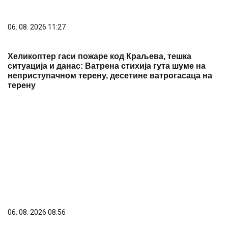
Evo u kojim banjama važi vaučer od 10.000 dinara -
kompletan spisak destinacija u Srbiji
06. 08. 2026 07:08