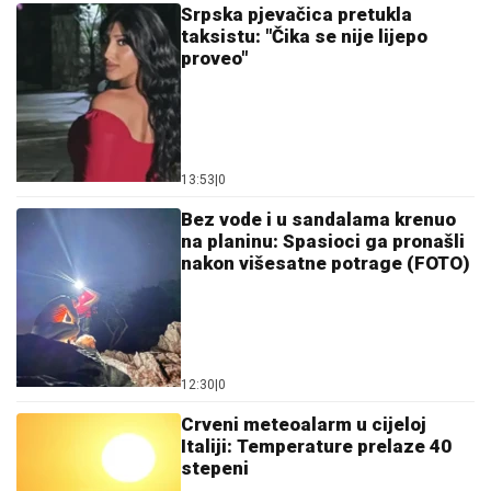
Letnje večeri u gradu više nisu rezervisane za vikend:
Zašto sve više ljudi bira večeru koja se spontano
pretvori u druženje
23. 07. 2026 12:47