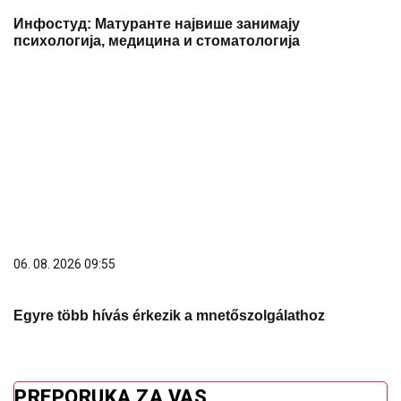
Сазнања „Политике”: Ко је поставио замку
Митрополиту Методију у Горњем Заостру
05. 08. 2026 15:45