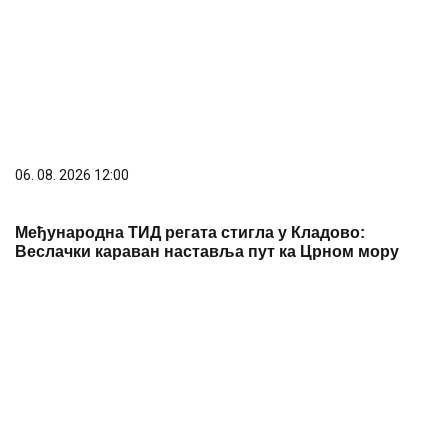
Koliko visoku temperaturu ljudsko telo može da
izdrži?
05. 08. 2026 14:12