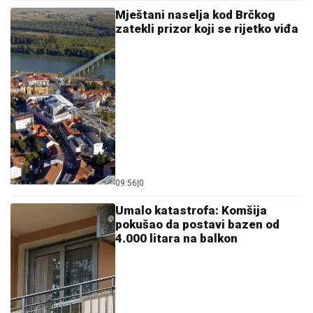
Ne pomažu ni čajevi ni lijekovi: Nutricionisti
preporučuju ovo povrće za bolju probavu
Ovo povrće sadrži čak 96 posto vode i
idealno je za ljetne vrućine
Stara imena u novom ruhu: Ovo je 10
najpopularnijih ženskih imena u 2026.
godini