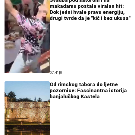
Svadba pod šatorom i na
makadamu postala viralan hit:
Dok jedni hvale pravu energiju,
drugi tvrde da je "kič i bez ukusa"
07:41
|
0
Od rimskog tabora do ljetne
pozornice: Fascinantna istorija
banjalučkog Kastela