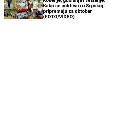
11:59
|
0
Malo ko zna čemu služi rupa na
varjači: Kada saznate,
koristićete je drugačije!
11:59
|
0
Dalić dobija novi angažman i
postaje najplaćeniji hrvatski
trener
12:16
|
0
Zanimljivo