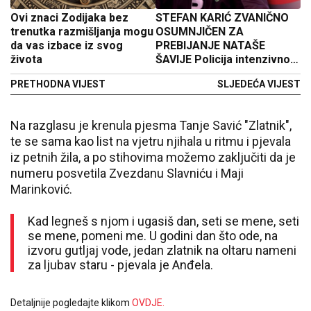
Ovi znaci Zodijaka bez
STEFAN KARIĆ ZVANIČNO
trenutka razmišljanja mogu
OSUMNJIČEN ZA
da vas izbace iz svog
PREBIJANJE NATAŠE
života
ŠAVIJE Policija intenzivno
traga za njim!
PRETHODNA VIJEST
SLJEDEĆA VIJEST
Na razglasu je krenula pjesma Tanje Savić "Zlatnik",
te se sama kao list na vjetru njihala u ritmu i pjevala
iz petnih žila, a po stihovima možemo zaključiti da je
numeru posvetila Zvezdanu Slavniću i Maji
Marinković.
Kad legneš s njom i ugasiš dan, seti se mene, seti
se mene, pomeni me. U godini dan što ode, na
izvoru gutljaj vode, jedan zlatnik na oltaru nameni
za ljubav staru - pjevala je Anđela.
Detaljnije pogledajte klikom
OVDJE.