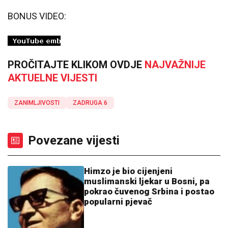
BONUS VIDEO:
PROČITAJTE KLIKOM OVDJE
NAJVAŽNIJE
AKTUELNE VIJESTI
ZANIMLJIVOSTI
ZADRUGA 6
Povezane vijesti
Himzo je bio cijenjeni
muslimanski ljekar u Bosni, pa
pokrao čuvenog Srbina i postao
popularni pjevač