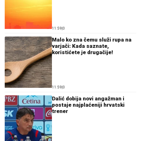
06. 08. 2026 12:00
Међународна ТИД регата стигла у Кладово:
Веслачки караван наставља пут ка Црном мору
06. 08. 2026 11:27