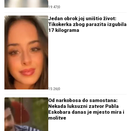
19:47
|
0
Jedan obrok joj uništio život:
Tikokerka zbog parazita izgubila
17 kilograma
15:26
|
0
Od narkobosa do samostana:
Nekada luksuzni zatvor Pabla
Eskobara danas je mjesto mira i
molitve