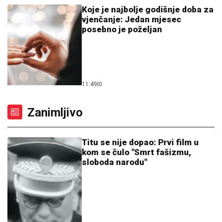
Koje je najbolje godišnje doba za
vjenčanje: Jedan mjesec
posebno je poželjan
11:49
|
0
Zanimljivo
Titu se nije dopao: Prvi film u
kom se čulo "Smrt fašizmu,
sloboda narodu"