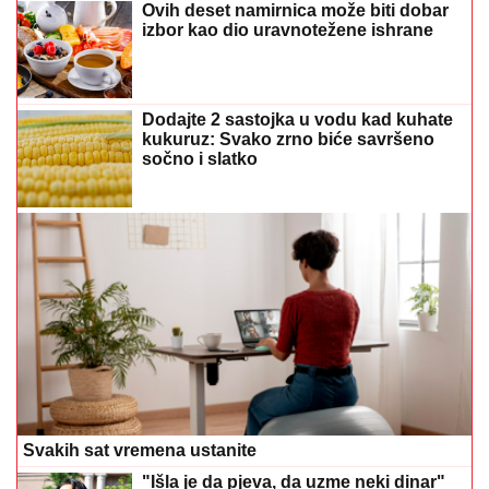
Ovih deset namirnica može biti dobar
izbor kao dio uravnotežene ishrane
Dodajte 2 sastojka u vodu kad kuhate
kukuruz: Svako zrno biće savršeno
sočno i slatko
Svakih sat vremena ustanite
"Išla je da pjeva, da uzme neki dinar"