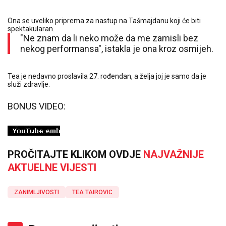
Ona se uveliko priprema za nastup na Tašmajdanu koji će biti
spektakularan.
"Ne znam da li neko može da me zamisli bez
nekog performansa", istakla je ona kroz osmijeh.
Tea je nedavno proslavila 27. rođendan, a želja joj je samo da je
služi zdravlje.
BONUS VIDEO:
PROČITAJTE KLIKOM OVDJE
NAJVAŽNIJE
AKTUELNE VIJESTI
ZANIMLJIVOSTI
TEA TAIROVIC