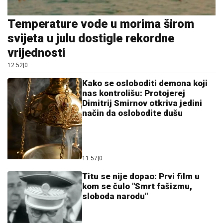
Temperature vode u morima širom
svijeta u julu dostigle rekordne
vrijednosti
12:52
|
0
Kako se osloboditi demona koji
nas kontrolišu: Protojerej
Dimitrij Smirnov otkriva jedini
način da oslobodite dušu
11:57
|
0
Titu se nije dopao: Prvi film u
kom se čulo "Smrt fašizmu,
sloboda narodu"