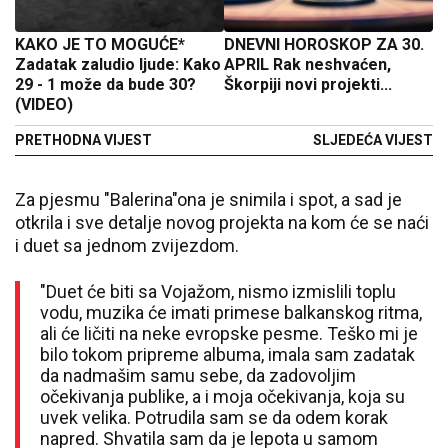
KAKO JE TO MOGUĆE*
DNEVNI HOROSKOP ZA 30.
Zadatak zaludio ljude: Kako
APRIL Rak neshvaćen,
29 - 1 može da bude 30?
Škorpiji novi projekti...
(VIDEO)
PRETHODNA VIJEST
SLJEDEĆA VIJEST
Za pjesmu "Balerina"ona je snimila i spot, a sad je
otkrila i sve detalje novog projekta na kom će se naći
i duet sa jednom zvijezdom.
"Duet će biti sa Vojažom, nismo izmislili toplu
vodu, muzika će imati primese balkanskog ritma,
ali će ličiti na neke evropske pesme. Teško mi je
bilo tokom pripreme albuma, imala sam zadatak
da nadmašim samu sebe, da zadovoljim
očekivanja publike, a i moja očekivanja, koja su
uvek velika. Potrudila sam se da odem korak
napred. Shvatila sam da je lepota u samom