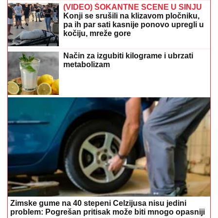
(VIDEO) ŠOKANTNE SCENE U SINJU
Konji se srušili na klizavom pločniku,
pa ih par sati kasnije ponovo upregli u
kočiju, mreže gore
Način za izgubiti kilograme i ubrzati
metabolizam
Zimske gume na 40 stepeni Celzijusa nisu jedini
problem: Pogrešan pritisak može biti mnogo opasniji