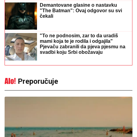
Demantovane glasine o nastavku
"The Batman": Ovaj odgovor su svi
čekali
"To ne podnosim, zar to da uradiš
mami koja te je rodila i odgajila"
Pjevaču zabranili da pjeva pjesmu na
svadbi koju Srbi obožavaju
Preporučuje