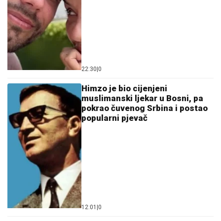
22:30
|
0
Himzo je bio cijenjeni
muslimanski ljekar u Bosni, pa
pokrao čuvenog Srbina i postao
popularni pjevač
12:01
|
0