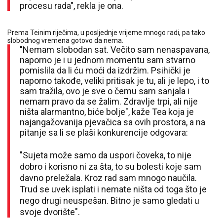
procesu rada", rekla je ona.
Prema Teinim riječima, u posljednje vrijeme mnogo radi, pa tako
slobodnog vremena gotovo da nema.
"Nemam slobodan sat. Večito sam nenaspavana,
naporno je i u jednom momentu sam stvarno
pomislila da li ću moći da izdržim. Psihički je
naporno takođe, veliki pritisak je tu, ali je lepo, i to
sam tražila, ovo je sve o čemu sam sanjala i
nemam pravo da se žalim. Zdravlje trpi, ali nije
ništa alarmantno, biće bolje", kaže Tea koja je
najangažovanija pjevačica sa ovih prostora, a na
pitanje sa li se plaši konkurencije odgovara:
"Sujeta može samo da uspori čoveka, to nije
dobro i korisno ni za šta, to su bolesti koje sam
davno preležala. Kroz rad sam mnogo naučila.
Trud se uvek isplati i nemate ništa od toga što je
nego drugi neuspešan. Bitno je samo gledati u
svoje dvorište".