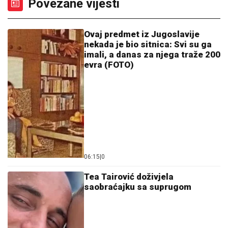
Povezane vijesti
Ovaj predmet iz Jugoslavije
nekada je bio sitnica: Svi su ga
imali, a danas za njega traže 200
evra (FOTO)
06:15
|
0
Tea Tairović doživjela
saobraćajku sa suprugom