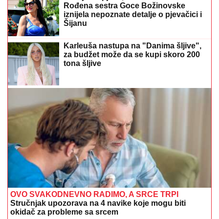
Rođena sestra Goce Božinovske
iznijela nepoznate detalje o pjevačici i
Šijanu
Karleuša nastupa na "Danima šljive",
za budžet može da se kupi skoro 200
tona šljive
OVO SVAKODNEVNO RADIMO, A SRCE TRPI
Stručnjak upozorava na 4 navike koje mogu biti
okidač za probleme sa srcem