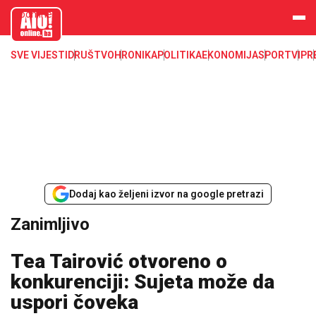
aloonline.b
a
SVE VIJESTI
DRUŠTVO
HRONIKA
POLITIKA
EKONOMIJA
SPORT
VIP
R
Dodaj kao željeni izvor na google pretrazi
Zanimljivo
Tea Tairović otvoreno o
konkurenciji: Sujeta može da
uspori čoveka