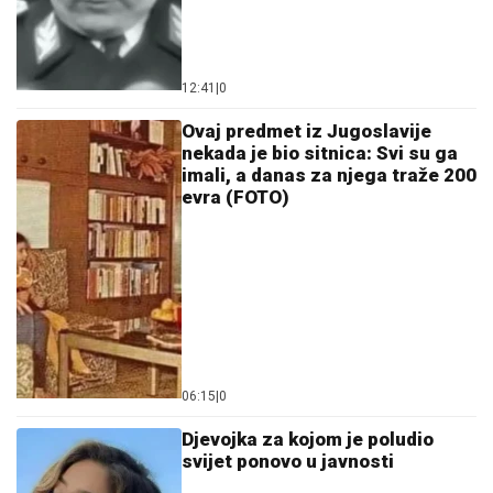
12:41
|
0
Ovaj predmet iz Jugoslavije
nekada je bio sitnica: Svi su ga
imali, a danas za njega traže 200
evra (FOTO)
06:15
|
0
Djevojka za kojom je poludio
svijet ponovo u javnosti