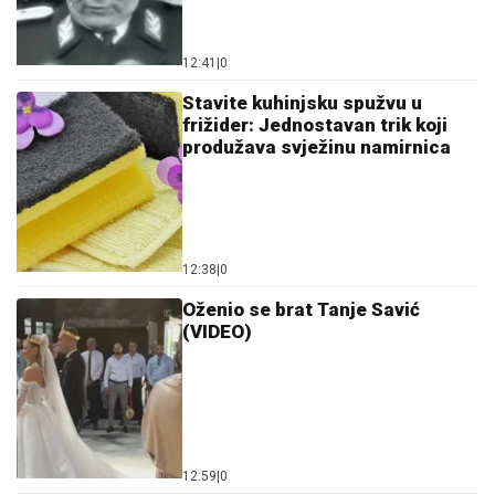
12:41
|
0
Stavite kuhinjsku spužvu u
frižider: Jednostavan trik koji
produžava svježinu namirnica
12:38
|
0
Oženio se brat Tanje Savić
(VIDEO)
12:59
|
0