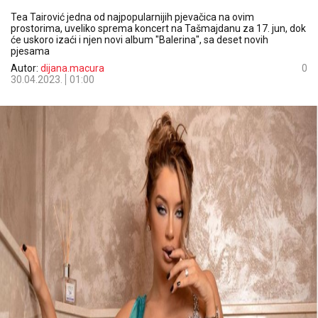
Tea Tairović jedna od najpopularnijih pjevačica na ovim
prostorima, uveliko sprema koncert na Tašmajdanu za 17. jun, dok
će uskoro izaći i njen novi album "Balerina", sa deset novih
pjesama
Autor:
dijana.macura
0
30.04.2023.
01:00