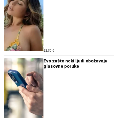
22:30
|
0
Evo zašto neki ljudi obožavaju
glasovne poruke