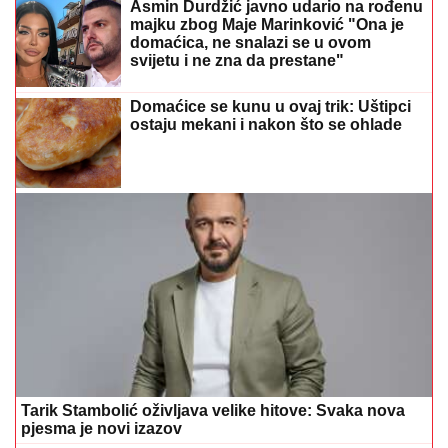
Asmin Durdžić javno udario na rođenu
majku zbog Maje Marinković "Ona je
domaćica, ne snalazi se u ovom
svijetu i ne zna da prestane"
Domaćice se kunu u ovaj trik: Uštipci
ostaju mekani i nakon što se ohlade
Tarik Stambolić oživljava velike hitove: Svaka nova
pjesma je novi izazov