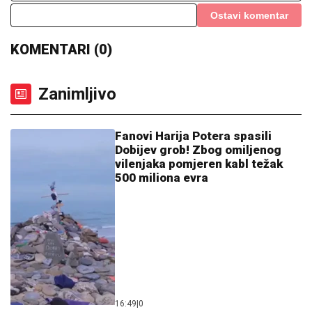
Ostavi komentar
KOMENTARI (0)
Zanimljivo
Fanovi Harija Potera spasili
Dobijev grob! Zbog omiljenog
vilenjaka pomjeren kabl težak
500 miliona evra
16:49
|
0