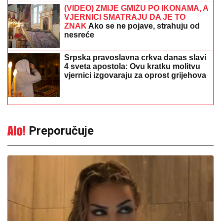
(VIDEO) ZMIJE GMIŽU PO IKONAMA, A
VJERNICI SMATRAJU DA JE TO
ZNAK
Ako se ne pojave, strahuju od
nesreće
Srpska pravoslavna crkva danas slavi
4 sveta apostola: Ovu kratku molitvu
vjernici izgovaraju za oprost grijehova
Preporučuje