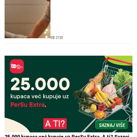
08:21
|
0
25.000 kupaca već kupuje uz PerSu Extra. A ti? Saznaj