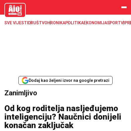
aloonline.b
a
SVE VIJESTI
DRUŠTVO
HRONIKA
POLITIKA
EKONOMIJA
SPORT
VIP
R
Dodaj kao željeni izvor na google pretrazi
Zanimljivo
Od kog roditelja nasljeđujemo
inteligenciju? Naučnici donijeli
konačan zaključak