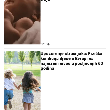
22:30
|
0
Upozorenje stručnjaka: Fizička
kondicija djece u Evropi na
najnižem nivou u posljednjih 60
godina