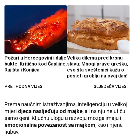
Požari u Hercegovini i dalje
Velika dilema pred krsnu
bukte: Kritično kod Čapljine,
slavu: Mnogi prave grešku,
Rujišta i Konjica
evo šta sveštenici kažu o
posjeti groblju na ovaj dan!
PRETHODNA VIJEST
SLJEDEĆA VIJEST
Prema naučnim istraživanjima, inteligenciju u velikoj
mjeri
djeca nasljeđuju od majke
, ali na nju ne utiču
samo geni. Ključnu ulogu u razvoju mozga imaju i
emocionalna povezanost sa majkom
, kao i njena
ljubav.