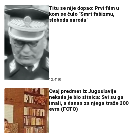
Titu se nije dopao: Prvi film u
kom se čulo "Smrt fašizmu,
sloboda narodu"
12:41
|
0
Ovaj predmet iz Jugoslavije
nekada je bio sitnica: Svi su ga
imali, a danas za njega traže 200
evra (FOTO)