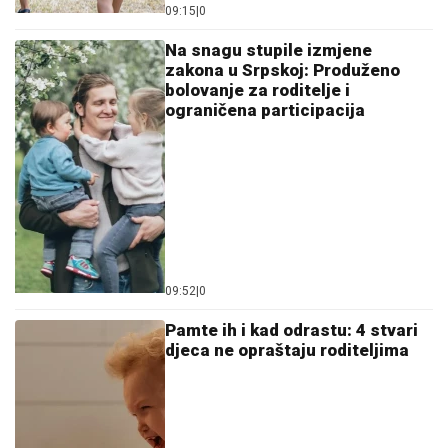
09:15
|
0
Na snagu stupile izmjene
zakona u Srpskoj: Produženo
bolovanje za roditelje i
ograničena participacija
09:52
|
0
Pamte ih i kad odrastu: 4 stvari
djeca ne opraštaju roditeljima