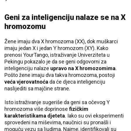
Geni za inteligenciju nalaze se na X
hromozomu
Žene imaju dva X hromozoma (XX), dok muškarci
imaju jedan X i jedan Y hromozom (XY). Kako
prenosi YourTango, istraživanje Univerziteta u
Pekingu pokazalo je da se geni odgovorni za
inteligenciju nalaze
upravo na X hromozomima
.
Pošto žene imaju dva takva hromozoma, postoji
veća vjerovatnoća
da će djeca inteligenciju
naslijediti sa majčine strane.
Isto istraživanje sugeriše da geni sa očevog Y
hromozoma više doprinose
fizičkim
karakteristikama djeteta
. Iako su ovi eksperimenti
sprovedeni na miševima, naučnici su pronašli i
moguću vezu sa ljudima. Naime, identifikovali su