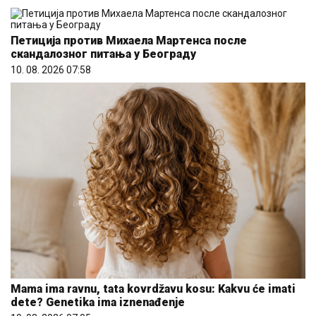
Петиција против Михаела Мартенса после
скандалозног питања у Београду
10. 08. 2026 07:58
Mama ima ravnu, tata kovrdžavu kosu: Kakvu će imati
dete? Genetika ima iznenađenje