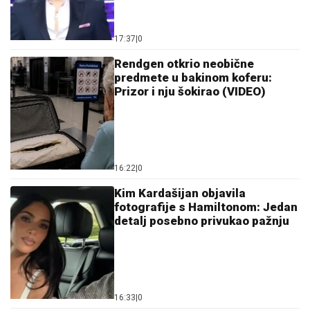
17:37
|
0
Rendgen otkrio neobične
predmete u bakinom koferu:
Prizor i nju šokirao (VIDEO)
16:22
|
0
Kim Kardašijan objavila
fotografije s Hamiltonom: Jedan
detalj posebno privukao pažnju
16:33
|
0