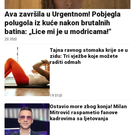
Ava završila u Urgentnom! Pobjegla
polugola iz kuće nakon brutalnih
batina: „Lice mi je u modricama!“
20:35
|
0
Tajna ravnog stomaka krije se u
zidu: Tri vježbe koje možete
raditi odmah
19:01
|
0
Ostavio more zbog konja! Milan
Mitrović raspametio fanove
kadrovima sa ljetovanja