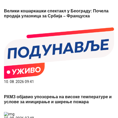
Велики кошаркашки спектакл у Београду: Почела
продаја улазница за Србија – Француска
10. 08. 2026 09:41
РХМЗ објавио упозорења на високе температуре и
услове за иницирање и ширење пожара