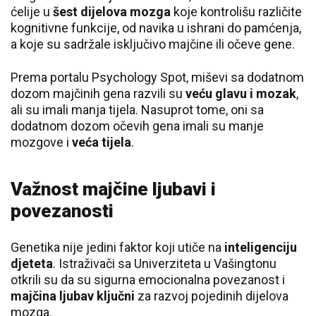
ćelije u
šest dijelova mozga
koje kontrolišu različite
kognitivne funkcije, od navika u ishrani do pamćenja,
a koje su sadržale isključivo majčine ili očeve gene.
Prema portalu Psychology Spot, miševi sa dodatnom
dozom majčinih gena razvili su
veću glavu i mozak
,
ali su imali manja tijela. Nasuprot tome, oni sa
dodatnom dozom očevih gena imali su manje
mozgove i
veća tijela
.
Važnost majčine ljubavi i
povezanosti
Genetika nije jedini faktor koji utiče na
inteligenciju
djeteta
. Istraživači sa Univerziteta u Vašingtonu
otkrili su da su sigurna emocionalna povezanost i
majčina ljubav ključni
za razvoj pojedinih dijelova
mozga.