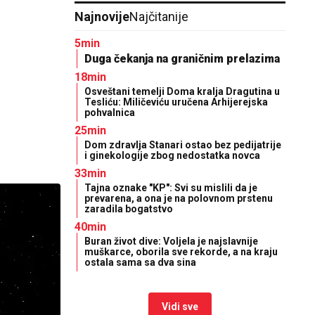
Najnovije
Najčitanije
5min
Duga čekanja na graničnim prelazima
18min
Osveštani temelji Doma kralja Dragutina u
Tesliću: Miličeviću uručena Arhijerejska
pohvalnica
25min
Dom zdravlja Stanari ostao bez pedijatrije
i ginekologije zbog nedostatka novca
33min
Tajna oznake "KP": Svi su mislili da je
prevarena, a ona je na polovnom prstenu
zaradila bogatstvo
40min
Buran život dive: Voljela je najslavnije
muškarce, oborila sve rekorde, a na kraju
ostala sama sa dva sina
Vidi sve