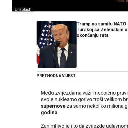
Unsplash
Tramp na samitu NATO-
Turskoj sa Zelenskim o
okončanju rata
PRETHODNA VIJEST
Među zvijezdama važi i neobično pravilo 
svoje nuklearno gorivo troši velikom b
supernove
za samo nekoliko miliona go
godina
.
Zanimljivo je i to da zvijezde uglavnom