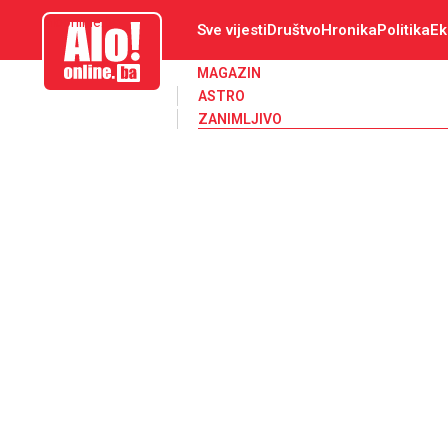
aloonline.ba
Sve vijesti
Društvo
Hronika
Politika
Ek
MAGAZIN
ASTRO
ZANIMLJIVO