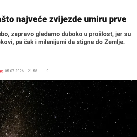
što najveće zvijezde umiru prve
o, zapravo gledamo duboko u prošlost, jer su
ekovi, pa čak i milenijumi da stigne do Zemlje.
ne
05.07.2026.
21:58
0