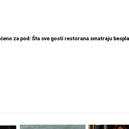
24 °C
Pale
šćeno za pod: Šta sve gosti restorana smatraju bespl