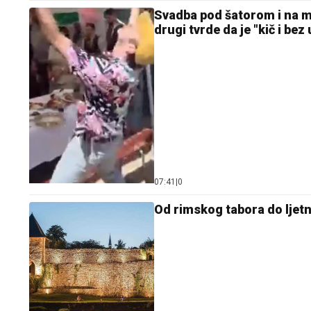
Svadba pod šatorom i na ma
drugi tvrde da je "kič i bez
07:41
|
0
Od rimskog tabora do ljetn