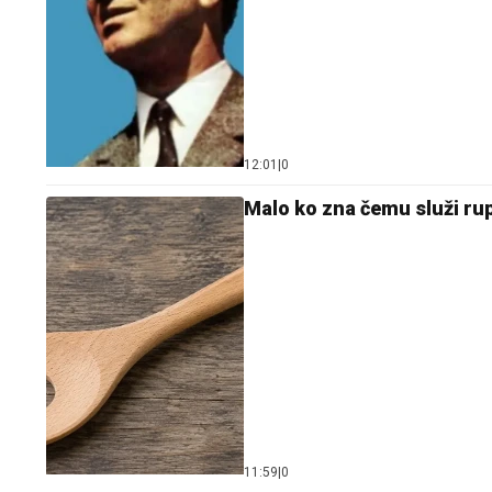
12:01
|
0
Malo ko zna čemu služi rupa
11:59
|
0