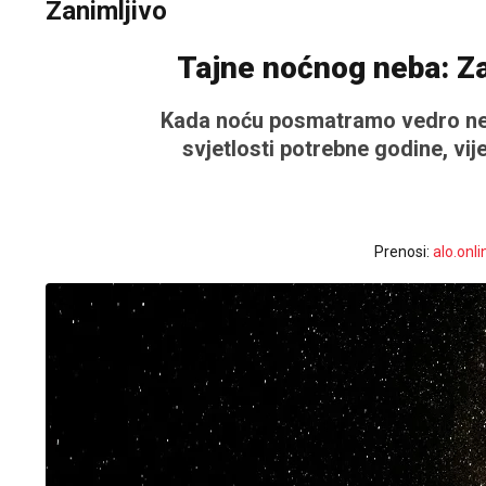
Zanimljivo
Tajne noćnog neba: Za
Kada noću posmatramo vedro neb
svjetlosti potrebne godine, vij
Prenosi:
alo.onli