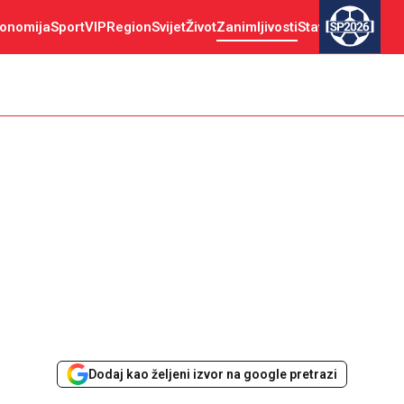
onomija
Sport
VIP
Region
Svijet
Život
Zanimljivosti
Stav
SP2026
Dodaj kao željeni izvor na google pretrazi