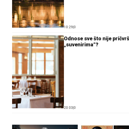
10:29
|
0
Odnose sve što nije pričvr
„suvenirima“?
20:03
|
0