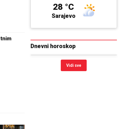
28 °C
Sarajevo
atnim
Dnevni horoskop
Vidi sve