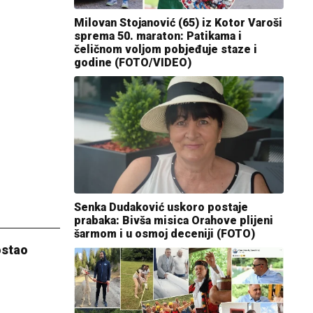
Milovan Stojanović (65) iz Kotor Varoši
sprema 50. maraton: Patikama i
čeličnom voljom pobjeđuje staze i
godine (FOTO/VIDEO)
Senka Dudaković uskoro postaje
prabaka: Bivša misica Orahove plijeni
šarmom i u osmoj deceniji (FOTO)
ostao