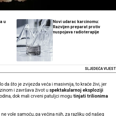
a u
Novi udarac karcinomu:
Razvijen preparat protiv
nuspojava radioterapije
SLJEDEĆA VIJEST
da što je zvijezda veća i masivnija, to kraće živi, jer
rzinom i završava život u
spektakularnoj eksploziji
dina, dok mali crveni patuljci mogu
tinjati trilionima
 ne vole samoću, pa većina njih, za razliku od našeg