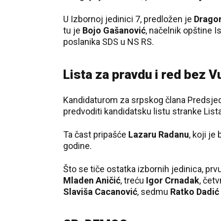
U Izbornoj jedinici 7, predložen je
Dragom
tu je
Bojo Gašanović
, načelnik opštine I
poslanika SDS u NS RS.
Lista za pravdu i red bez 
Kandidaturom za srpskog člana Predsjed
predvoditi kandidatsku listu stranke Lista
Ta čast pripašće
Lazaru Radanu
, koji j
godine.
Što se tiče ostatka izbornih jedinica, pr
Mladen Aničić
, treću
Igor Crnadak
, čet
Slaviša Cacanović
, sedmu
Ratko Dadić