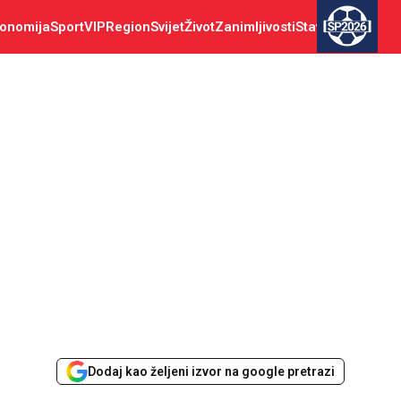
onomija
Sport
VIP
Region
Svijet
Život
Zanimljivosti
Stav
SP2026
Dodaj kao željeni izvor na google pretrazi