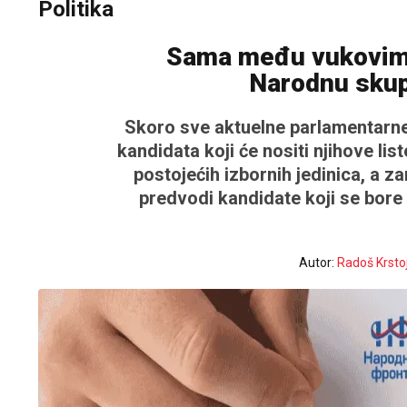
Politika
Sama među vukovima
Narodnu skup
Skoro sve aktuelne parlamentarne
kandidata koji će nositi njihove l
postojećih izbornih jedinica, a z
predvodi kandidate koji se bo
Autor:
Radoš Krsto