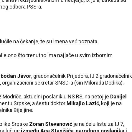
vnog odbora PSS-a.
učile na čekanje, te su imena već poznata.
lje ono što trenutno ima najjače u svim izbornim
obodan Javor
, gradonačelnik Prijedora, IJ 2 gradonačelnik
, organizacioni sekretar SNSD-a (sin Milorada Dodika).
z Modriče, aktuelni poslanik u NS RS, na petoj je
Danijel
mentu Srpske, a šestu doktor
Mikajlo Lazić
, koji je na
nika Bijeljine.
ublike Srpske
Zoran Stevanović
je na čelu liste za IJ 7,
 odlučuje
između Aca Stanišića
,
narodnog poslanika i