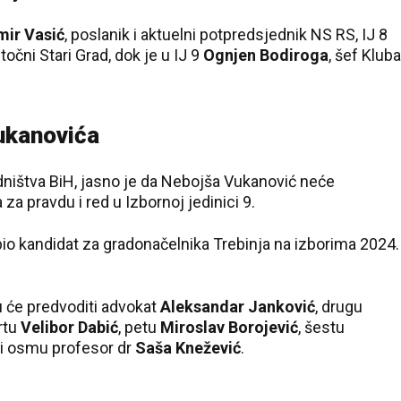
22 °C
ir Vasić
, poslanik i aktuelni potpredsjednik NS RS, IJ 8
Pale
stočni Stari Grad, dok je u IJ 9
Ognjen Bodiroga
, šef Kluba
Vukanovića
ništva BiH, jasno je da Nebojša Vukanović neće
 za pravdu i red u Izbornoj jedinici 9.
e bio kandidat za gradonačelnika Trebinja na izborima 2024.
vu će predvoditi advokat
Aleksandar Janković
, drugu
vrtu
Velibor Dabić
, petu
Miroslav Borojević
, šestu
i osmu profesor dr
Saša Knežević
.