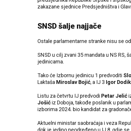
zakazane sjednice Predsjedništva i Gla
SNSD šalje najjače
Ostale parlamentarne stranke nisu se odl
SNSD u cilj zvani 35 mandata u NS RS, ša
jedinicama.
Tako će Izbornu jedinicu 1 predvoditi
Sl
Laktaša
Miroslav Bojić
, a IJ 3
Igor Dodik
Listu za četvrtu IJ predvodi
Petar Jelić
i
Jošić
iz Doboja, takođe poslanik u parla
izborima 2024. bio kandidat za gradonačel
Aktuelni ministar saobraćaja i veza Rep
dok je jedino neodređeno u IJ 8, gdje se