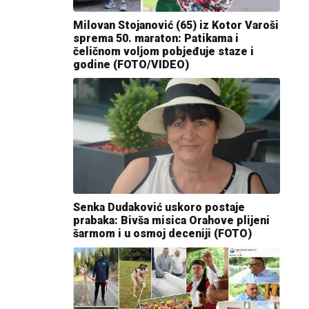
Milovan Stojanović (65) iz Kotor Varoši
sprema 50. maraton: Patikama i
čeličnom voljom pobjeđuje staze i
godine (FOTO/VIDEO)
Senka Dudaković uskoro postaje
prabaka: Bivša misica Orahove plijeni
šarmom i u osmoj deceniji (FOTO)