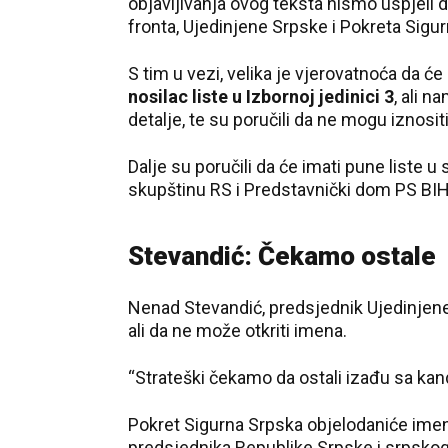
objavljivanja ovog teksta nismo uspjeli d
fronta, Ujedinjene Srpske i Pokreta Sigu
S tim u vezi, velika je vjerovatnoća da će
nosilac liste u Izbornoj jedinici 3
, ali n
detalje, te su poručili da ne mogu iznositi
Dalje su poručili da će imati pune liste 
skupštinu RS i Predstavnički dom PS BIH
Stevandić: Čekamo ostale
Nenad Stevandić, predsjednik Ujedinjene 
ali da ne može otkriti imena.
“Strateški čekamo da ostali izađu sa kan
Pokret Sigurna Srpska objelodaniće imen
predsjednika Republike Srpske i srpskog č