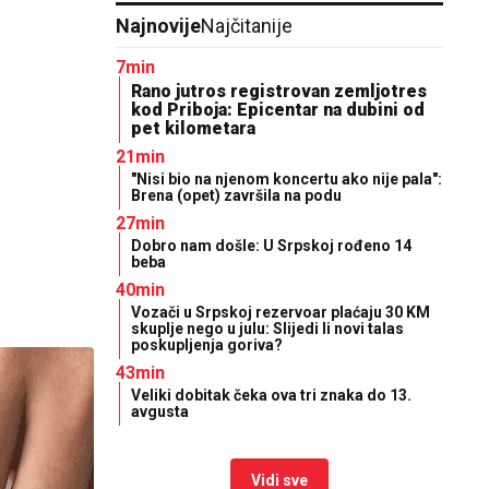
Najnovije
Najčitanije
7min
Rano jutros registrovan zemljotres
kod Priboja: Epicentar na dubini od
pet kilometara
21min
"Nisi bio na njenom koncertu ako nije pala":
Brena (opet) završila na podu
27min
Dobro nam došle: U Srpskoj rođeno 14
beba
40min
Vozači u Srpskoj rezervoar plaćaju 30 KM
skuplje nego u julu: Slijedi li novi talas
poskupljenja goriva?
43min
Veliki dobitak čeka ova tri znaka do 13.
avgusta
Vidi sve