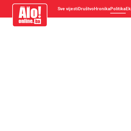
aloonline.ba
Sve vijesti
Društvo
Hronika
Politika
Ek