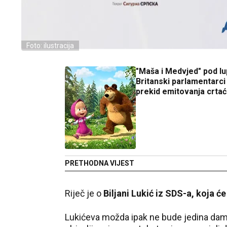
Foto: ilustracija
"Maša i Medvjed" pod l
Britanski parlamentarci
prekid emitovanja crta
PRETHODNA VIJEST
Riječ je o
Biljani Lukić iz SDS-a, koja će
Lukićeva možda ipak ne bude jedina dam