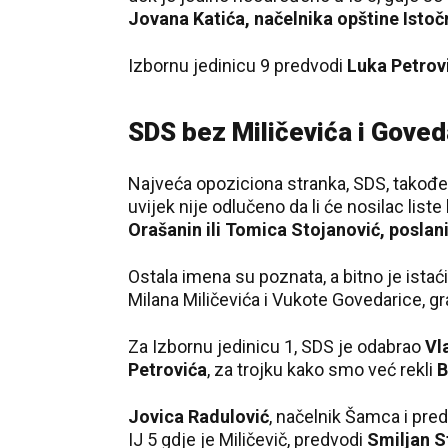
Jovana Katića, načelnika opštine Isto
Izbornu jedinicu 9 predvodi
Luka Petrov
SDS bez Miličevića i Goved
Najveća opoziciona stranka, SDS, takođe 
uvijek nije odlučeno da li će nosilac liste 
Orašanin ili Tomica Stojanović, poslani
Ostala imena su poznata, a bitno je istaći
Milana Miličevića i Vukote Govedarice, 
Za Izbornu jedinicu 1, SDS je odabrao
Vl
Petrovića
, za trojku kako smo već rekli
B
Jovica Radulović
, načelnik Šamca i pred
IJ 5 gdje je Miličevič, predvodi
Smiljan S