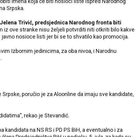
obiti imena koja će biti nosioci liste ispred Narodnog
rna Srpska.
Jelena Trivić, predsjednica Narodnog fronta biti
am iz ove stranke nisu željeli potvrditi niti otkriti bilo kakve
 javno nosioce listi jer bi se to shvatilo kao promocija.
u svim Izbornim jedinicima, za oba nivoa, i Narodnu
.
Srpske, poručio je za Aloonline da imaju sve kandidate,
didatima“, rekao je Stevandić.
a kandidata na NS RS i PD PS BiH, a eventualno i za
lana Predsjedništva BiH u nedjelju, 5. jula, za kada su