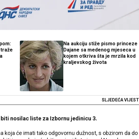
upom:
Na aukciju stiže pismo princeze
 traže
Dajane sa medenog mjeseca u
ća
kojem otkriva šta je mrzila kod
kraljevskog života
SLJEDEĆA VIJEST
 biti nosilac liste za Izbornu jedinicu 3.
a koja će imati tako odgovornu dužnost, s obzirom da do