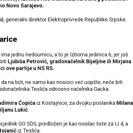
čno Novo Sarajevo.
ić
, generalni direktor Elektroprivrede Republike Srpske.
arice
ima jednu nedoumicu, a to je Izborna jedinica 6, jer još
biti
Ljubiša Petrović, gradonačelnik Bijeljine ili Mirjana
ci ove partije u NS RS.
 da na listi, ne samo kao nosioci već uopšte, neće biti
gradonačelnika Teslića odnosno načelnika Gacka.
adimira Ćopića
iz Kostajnice, za dvojku poslanika
Milana
iljanu Lukić
.
sjednik GO SDS, predložen je kao nosilac liste za IJ 4, a
tojanić
iz Teslića.