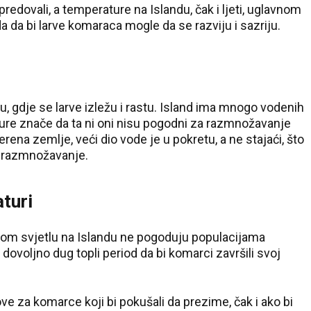
redovali, a temperature na Islandu, čak i ljeti, uglavnom
 da bi larve komaraca mogle da se razviju i sazriju.
u, gdje se larve izležu i rastu. Island ima mnogo vodenih
ature znače da ta ni oni nisu pogodni za razmnožavanje
ena zemlje, veći dio vode je u pokretu, a ne stajaći, što
a razmnožavanje.
aturi
vnom svjetlu na Islandu ne pogoduju populacijama
 dovoljno dug topli period da bi komarci završili svoj
ve za komarce koji bi pokušali da prezime, čak i ako bi