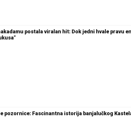
18 °C
Pale
kadamu postala viralan hit: Dok jedni hvale pravu en
 ukusa"
e pozornice: Fascinantna istorija banjalučkog Kastel