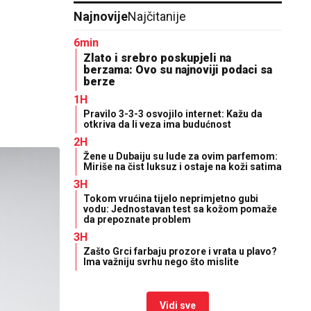
Najnovije
Najčitanije
6min
Zlato i srebro poskupjeli na
berzama: Ovo su najnoviji podaci sa
berze
1H
Pravilo 3-3-3 osvojilo internet: Kažu da
otkriva da li veza ima budućnost
2H
Žene u Dubaiju su lude za ovim parfemom:
Miriše na čist luksuz i ostaje na koži satima
3H
Tokom vrućina tijelo neprimjetno gubi
vodu: Jednostavan test sa kožom pomaže
da prepoznate problem
3H
Zašto Grci farbaju prozore i vrata u plavo?
Ima važniju svrhu nego što mislite
Vidi sve