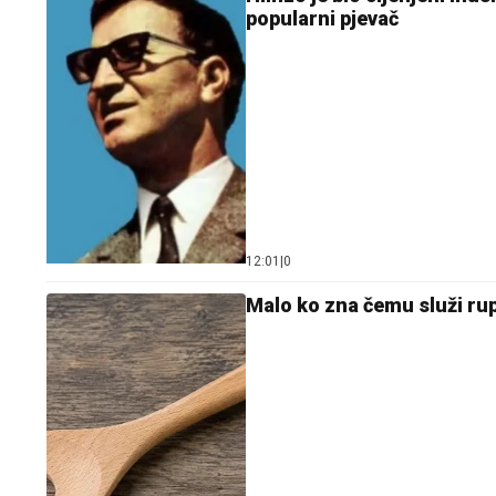
popularni pjevač
12:01
|
0
Malo ko zna čemu služi rupa