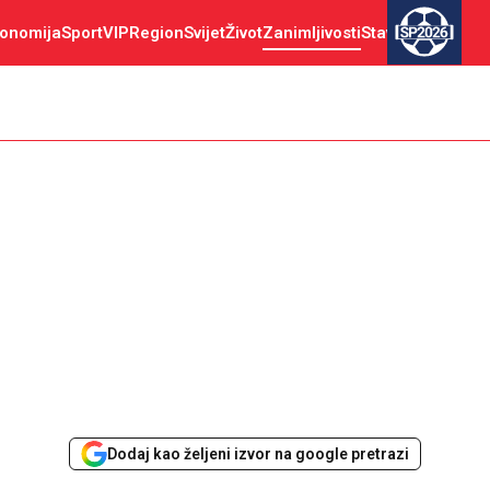
onomija
Sport
VIP
Region
Svijet
Život
Zanimljivosti
Stav
SP2026
Dodaj kao željeni izvor na google pretrazi