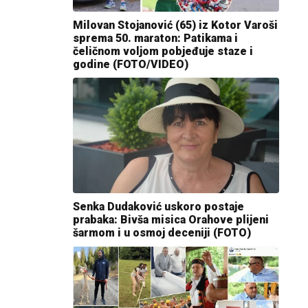
Milovan Stojanović (65) iz Kotor Varoši
sprema 50. maraton: Patikama i
čeličnom voljom pobjeđuje staze i
godine (FOTO/VIDEO)
Senka Dudaković uskoro postaje
prabaka: Bivša misica Orahove plijeni
šarmom i u osmoj deceniji (FOTO)