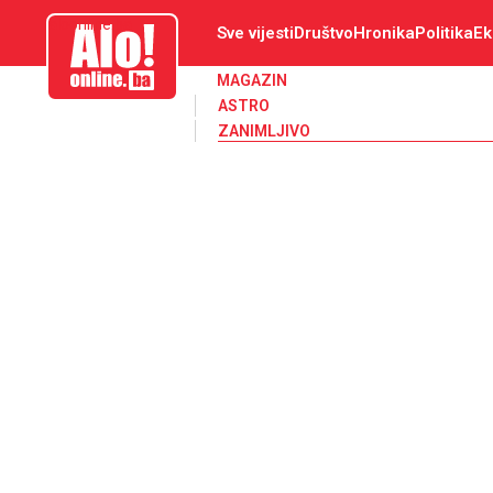
aloonline.ba
Sve vijesti
Društvo
Hronika
Politika
Ek
MAGAZIN
ASTRO
ZANIMLJIVO