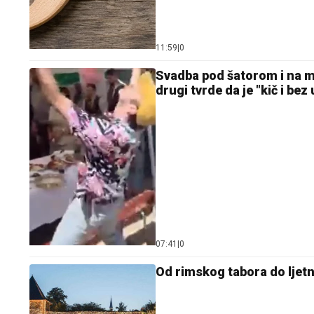
11:59
|
0
Svadba pod šatorom i na ma
drugi tvrde da je "kič i bez
07:41
|
0
Od rimskog tabora do ljetn