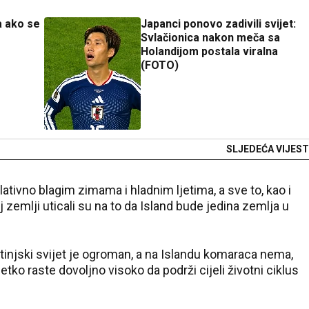
a ako se
Japanci ponovo zadivili svijet:
Svlačionica nakon meča sa
Holandijom postala viralna
(FOTO)
SLJEDEĆA VIJEST
lativno blagim zimama i hladnim ljetima, a sve to, kao i
zemlji uticali su na to da Island bude jedina zemlja u
životinjski svijet je ogroman, a na Islandu komaraca nema,
tko raste dovoljno visoko da podrži cijeli životni ciklus