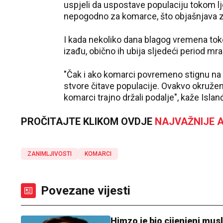
uspjeli da uspostave populaciju tokom lje
nepogodno za komarce, što objašnjava z
I kada nekoliko dana blagog vremena to
izađu, obično ih ubija sljedeći period mra
"Čak i ako komarci povremeno stignu na I
stvore čitave populacije. Ovakvo okružen
komarci trajno držali podalje", kaže Isla
PROČITAJTE KLIKOM OVDJE
NAJVAŽNIJE A
ZANIMLJIVOSTI
KOMARCI
Povezane vijesti
Himzo je bio cijenjeni mus