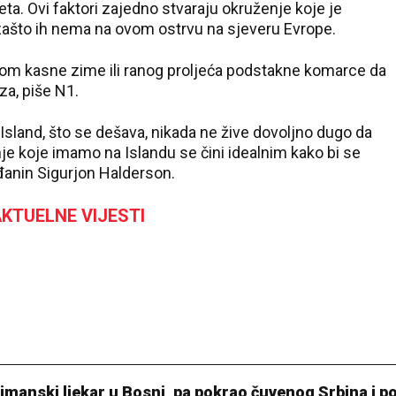
ta. Ovi faktori zajedno stvaraju okruženje koje je
ašto ih nema na ovom ostrvu na sjeveru Evrope.
kom kasne zime ili ranog proljeća podstakne komarce da
za, piše N1.
sland, što se dešava, nikada ne žive dovoljno dugo da
je koje imamo na Islandu se čini idealnim kako bi se
nđanin Sigurjon Halderson.
KTUELNE VIJESTI
limanski ljekar u Bosni, pa pokrao čuvenog Srbina i p