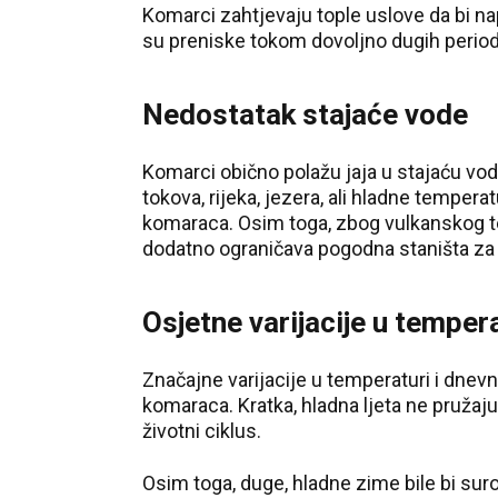
Komarci zahtjevaju tople uslove da bi nap
su preniske tokom dovoljno dugih perioda
Nedostatak stajaće vode
Komarci obično polažu jaja u stajaću vod
tokova, rijeka, jezera, ali hladne temper
komaraca. Osim toga, zbog vulkanskog ter
dodatno ograničava pogodna staništa z
Osjetne varijacije u temper
Značajne varijacije u temperaturi i dne
komaraca. Kratka, hladna ljeta ne pružaju
životni ciklus.
Osim toga, duge, hladne zime bile bi suro