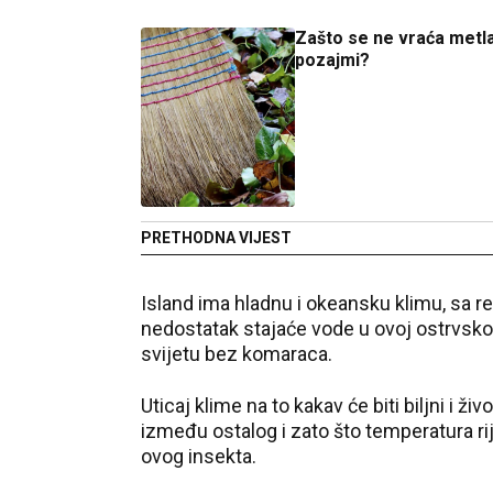
Zašto se ne vraća metl
pozajmi?
PRETHODNA VIJEST
Island ima hladnu i okeansku klimu, sa re
nedostatak stajaće vode u ovoj ostrvskoj 
svijetu bez komaraca.
Uticaj klime na to kakav će biti biljni i 
između ostalog i zato što temperatura rije
ovog insekta.