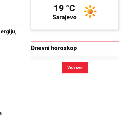
19 °C
Sarajevo
ergiju,
Dnevni horoskop
Vidi sve
a