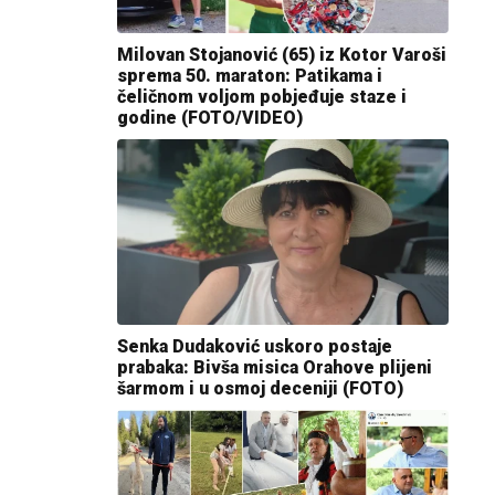
Milovan Stojanović (65) iz Kotor Varoši
sprema 50. maraton: Patikama i
čeličnom voljom pobjeđuje staze i
godine (FOTO/VIDEO)
Senka Dudaković uskoro postaje
prabaka: Bivša misica Orahove plijeni
šarmom i u osmoj deceniji (FOTO)