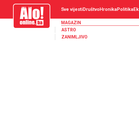
aloonline.ba
Sve vijesti
Društvo
Hronika
Politika
Ek
MAGAZIN
ASTRO
ZANIMLJIVO