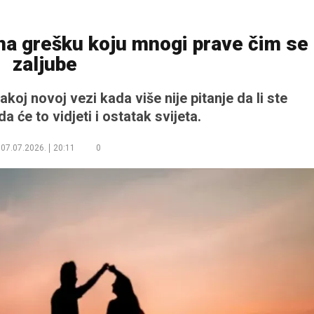
na grešku koju mnogi prave čim se
zaljube
koj novoj vezi kada više nije pitanje da li ste
 će to vidjeti i ostatak svijeta.
07.07.2026.
20:11
0