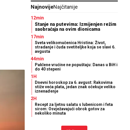
Najnovije
Najčitanije
12min
Stanje na putevima: Izmijenjen režim
saobraćaja na ovim dionicama
17min
Sveta velikomučenica Hristina: Život,
stradanje i čuda svetiteljke koja se slavi 6.
avgusta
44min
Paklene vrućine ne popuštaju: Danas u BiH i
do 40 stepeni
1H
Dnevni horoskop za 6. avgust: Rakovima
stiže veća plata, jedan znak očekuje veliko
iznenađenje
2H
Recept za ljetnu salatu s lubenicom i feta
sirom: Osvježavajući obrok gotov za
nekoliko minuta