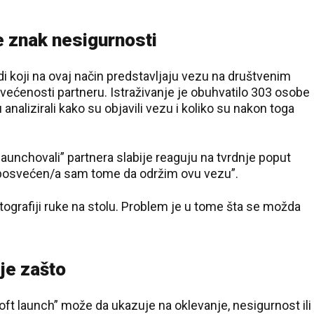
e znak nesigurnosti
di koji na ovaj način predstavljaju vezu na društvenim
ćenosti partneru. Istraživanje je obuhvatilo 303 osobe
analizirali kako su objavili vezu i koliko su nakon toga
 launchovali” partnera slabije reaguju na tvrdnje poput
 “posvećen/a sam tome da održim ovu vezu”.
tografiji ruke na stolu. Problem je u tome šta se možda
 je zašto
“soft launch” može da ukazuje na oklevanje, nesigurnost ili