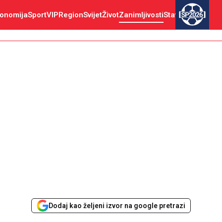
onomija
Sport
VIP
Region
Svijet
Život
Zanimljivosti
Stav
SP2026
Dodaj kao željeni izvor na google pretrazi