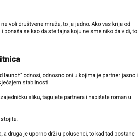
17 °C
Pale
 ne voli društvene mreže, to je jedno. Ako vas krije od
 i ponaša se kao da ste tajna koju ne sme niko da vidi, to
itnica
rd launch” odnosi, odnosno oni u kojima je partner jasno i
jećajem stabilnosti.
ajedničku sliku, tagujete partnera i napišete roman u
stojite.
, a druga je uporno drži u polusenci, to kad tad postane