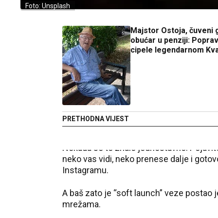
Foto: Unsplash
Majstor Ostoja, čuveni 
obućar u penziji: Poprav
cipele legendarnom Kva
PRETHODNA VIJEST
Nekada se to znalo jednostavno. Pojavite
neko vas vidi, neko prenese dalje i gotov
Instagramu.
A baš zato je “soft launch” veze postao 
mrežama.