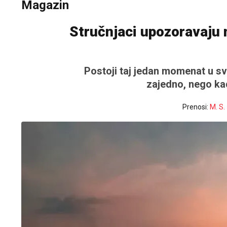
Magazin
Stručnjaci upozoravaju 
Postoji taj jedan momenat u sva
zajedno, nego kada
Prenosi:
M. S.