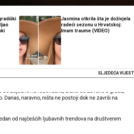
gradiški
Jasmina otkrila šta je doživjela
ljao
radeći sezonu u Hrvatskoj:
ki
Imam traume (VIDEO)
SLJEDEĆA VIJEST
 se zajedno na rođendanu, držite se za ruke u gradu,
o. Danas, naravno, ništa ne postoji dok ne završi na
jedan od najčešćih ljubavnih trendova na društvenim