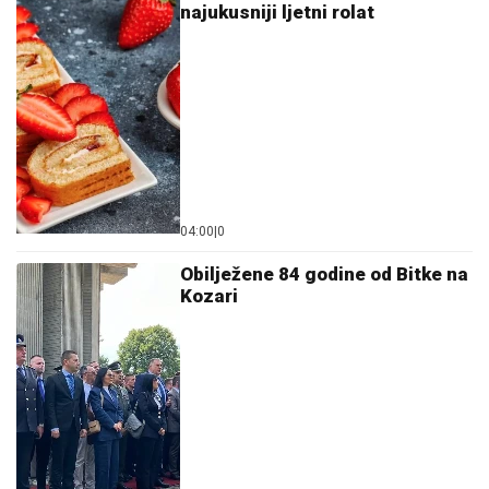
najukusniji ljetni rolat
04:00
|
0
Obilježene 84 godine od Bitke na
Kozari