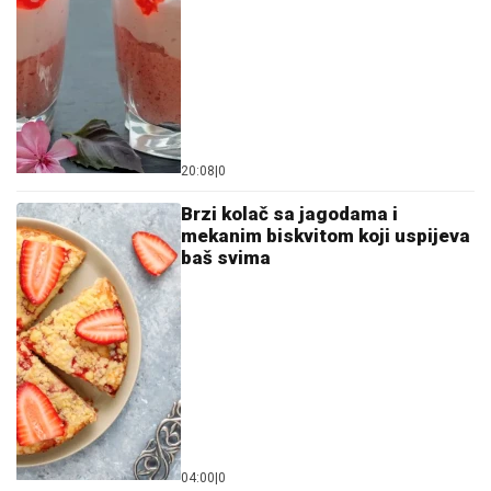
20:08
|
0
Brzi kolač sa jagodama i
mekanim biskvitom koji uspijeva
baš svima
04:00
|
0