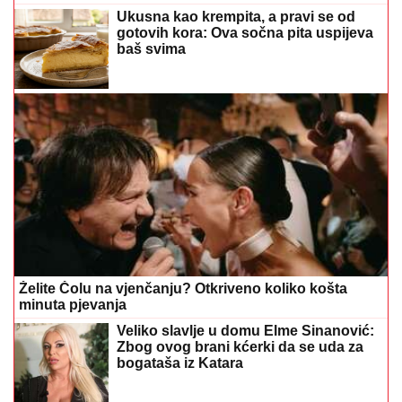
Ukusna kao krempita, a pravi se od
gotovih kora: Ova sočna pita uspijeva
baš svima
Želite Čolu na vjenčanju? Otkriveno koliko košta
minuta pjevanja
Veliko slavlje u domu Elme Sinanović:
Zbog ovog brani kćerki da se uda za
bogataša iz Katara