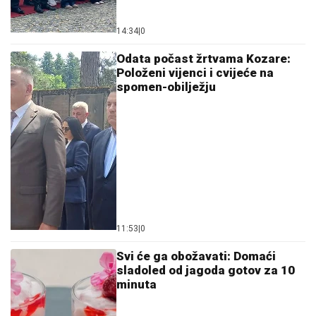
14:34
|
0
Odata počast žrtvama Kozare:
Položeni vijenci i cvijeće na
spomen-obilježju
11:53
|
0
Svi će ga obožavati: Domaći
sladoled od jagoda gotov za 10
minuta