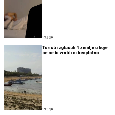
13:36
|
0
Turisti izglasali 4 zemlje u koje
se ne bi vratili ni besplatno
13:34
|
0