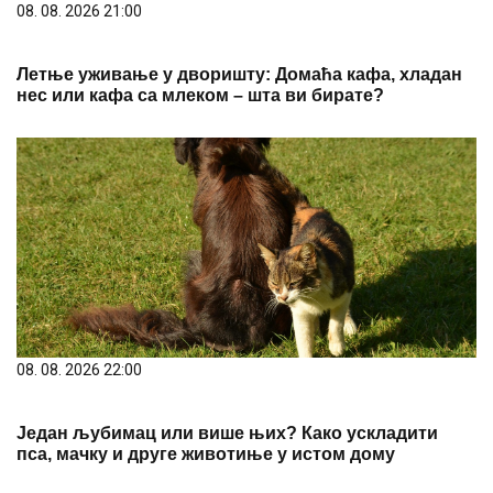
08. 08. 2026 21:00
Летње уживање у дворишту: Домаћа кафа, хладан
нес или кафа са млеком – шта ви бирате?
08. 08. 2026 22:00
Један љубимац или више њих? Како ускладити
пса, мачку и друге животиње у истом дому