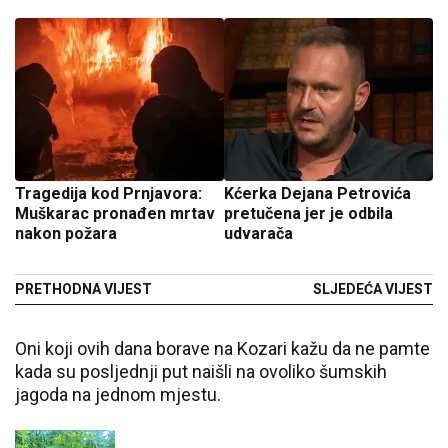
Tragedija kod Prnjavora:
Kćerka Dejana Petrovića
Muškarac pronađen mrtav
pretučena jer je odbila
nakon požara
udvarača
PRETHODNA VIJEST
SLJEDEĆA VIJEST
Oni koji ovih dana borave na Kozari kažu da ne pamte
kada su posljednji put naišli na ovoliko šumskih
jagoda na jednom mjestu.