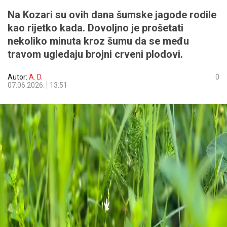
Na Kozari su ovih dana šumske jagode rodile
kao rijetko kada. Dovoljno je prošetati
nekoliko minuta kroz šumu da se među
travom ugledaju brojni crveni plodovi.
Autor:
A. D.
0
07.06.2026.
13:51