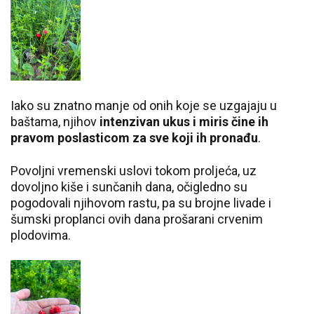
Iako su znatno manje od onih koje se uzgajaju u
baštama, njihov
intenzivan ukus i miris čine ih
pravom poslasticom za sve koji ih pronađu
.
Povoljni vremenski uslovi tokom proljeća, uz
dovoljno kiše i sunčanih dana, očigledno su
pogodovali njihovom rastu, pa su brojne livade i
šumski proplanci ovih dana prošarani crvenim
plodovima.