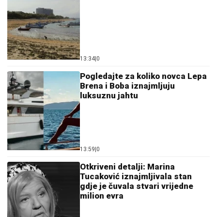
13:34
|
0
Pogledajte za koliko novca Lepa
Brena i Boba iznajmljuju
luksuznu jahtu
13:59
|
0
Otkriveni detalji: Marina
Tucaković iznajmljivala stan
gdje je čuvala stvari vrijedne
milion evra