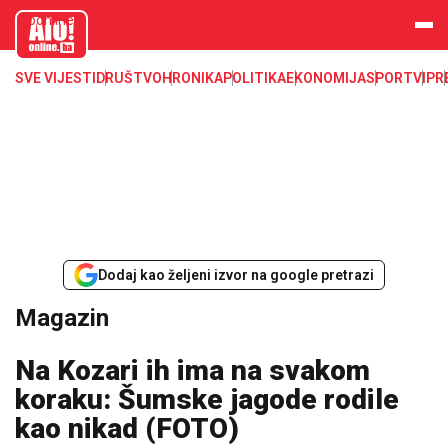
aloonline.b
a
SVE VIJESTI
DRUŠTVO
HRONIKA
POLITIKA
EKONOMIJA
SPORT
VIP
R
Dodaj kao željeni izvor na google pretrazi
Magazin
Na Kozari ih ima na svakom
koraku: Šumske jagode rodile
kao nikad (FOTO)