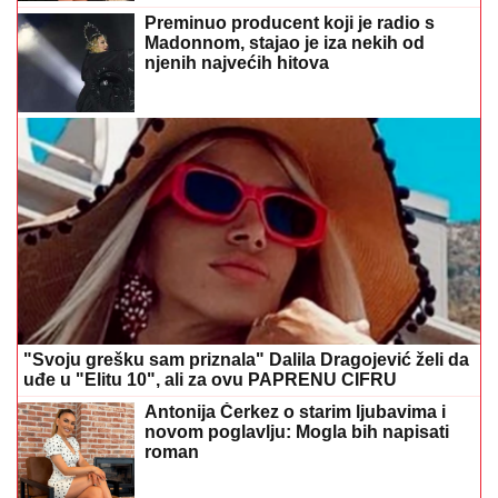
Preminuo producent koji je radio s
Madonnom, stajao je iza nekih od
njenih najvećih hitova
"Svoju grešku sam priznala" Dalila Dragojević želi da
uđe u "Elitu 10", ali za ovu PAPRENU CIFRU
Antonija Čerkez o starim ljubavima i
novom poglavlju: Mogla bih napisati
roman