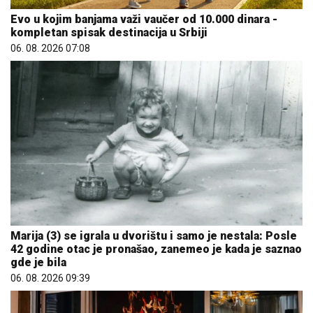
Evo u kojim banjama važi vaučer od 10.000 dinara -
kompletan spisak destinacija u Srbiji
06. 08. 2026 07:08
Marija (3) se igrala u dvorištu i samo je nestala: Posle
42 godine otac je pronašao, zanemeo je kada je saznao
gde je bila
06. 08. 2026 09:39