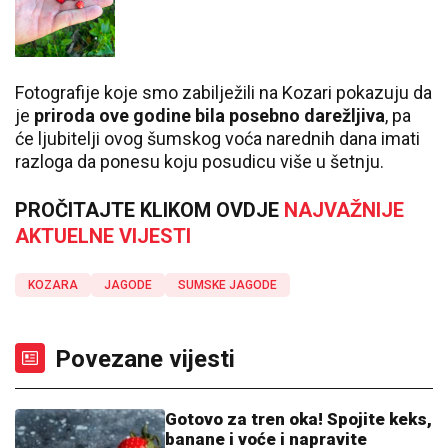
Fotografije koje smo zabilježili na Kozari pokazuju da
je
priroda ove godine bila posebno darežljiva
, pa
će ljubitelji ovog šumskog voća narednih dana imati
razloga da ponesu koju posudicu više u šetnju.
PROČITAJTE KLIKOM OVDJE
NAJVAŽNIJE
AKTUELNE VIJESTI
KOZARA
JAGODE
SUMSKE JAGODE
Povezane vijesti
Gotovo za tren oka! Spojite keks,
banane i voće i napravite