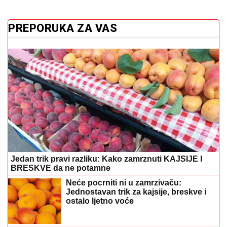
PREPORUKA ZA VAS
Jedan trik pravi razliku: Kako zamrznuti KAJSIJE I
BRESKVE da ne potamne
Neće pocrniti ni u zamrzivaču:
Jednostavan trik za kajsije, breskve i
ostalo ljetno voće