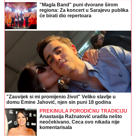
"Magla Band" puni dvorane širom
regiona: Za koncert u Sarajevu publika
će birati dio repertoara
"Zauvijek si mi promijenio život" Veliko slavlje u
domu Emine Jahović, njen sin puni 18 godina
PREKINULA PORODIČNU TRADICIJU
Anastasija Ražnatović uradila nešto
neočekivano, Ceca ovo nikada nije
komentarisala