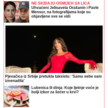
NE SKIDAJU OSMIJEH SA LICA
Uhvaćeni Jelisaveta Orašanin i Pavle
Mensur, na fotografijama koje su
objavljene sve se vidi
Pjevačica iz Srbije pretukla taksistu: 'Samu sebe sam
iznenadila'
Lubenica ili dinja: Koje ljetnje voće je
bolji izbor za šećer u krvi?