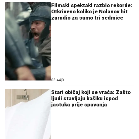
Filmski spektakl razbio rekorde:
Otkriveno koliko je Nolanov hit
zaradio za samo tri sedmice
08:44
|
0
Stari običaj koji se vraća: Zašto
ljudi stavljaju kašiku ispod
jastuka prije spavanja