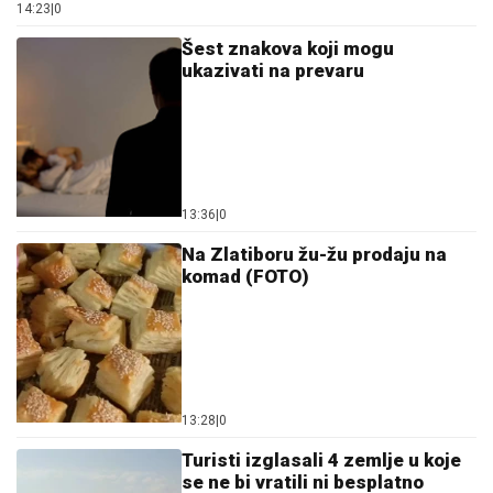
14:23
|
0
Šest znakova koji mogu
ukazivati na prevaru
13:36
|
0
Na Zlatiboru žu-žu prodaju na
komad (FOTO)
13:28
|
0
Turisti izglasali 4 zemlje u koje
se ne bi vratili ni besplatno