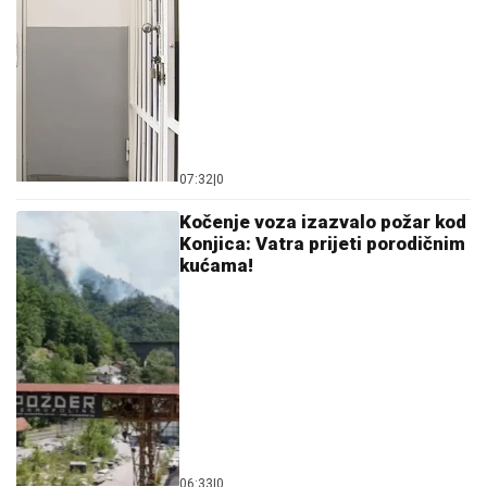
07:32
|
0
Kočenje voza izazvalo požar kod
Konjica: Vatra prijeti porodičnim
kućama!
06:33
|
0