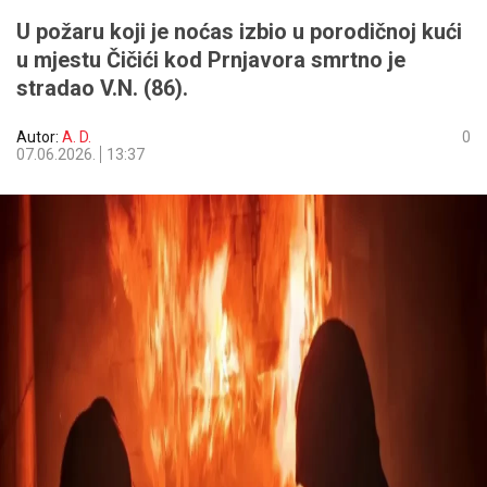
U požaru koji je noćas izbio u porodičnoj kući
u mjestu Čičići kod Prnjavora smrtno je
stradao V.N. (86).
Autor:
A. D.
0
07.06.2026.
13:37