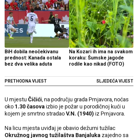
BiH dobila neočekivanu
Na Kozari ih ima na svakom
prednost: Kanada ostala
koraku: Šumske jagode
bez dva velika aduta
rodile kao nikad (FOTO)
PRETHODNA VIJEST
SLJEDEĆA VIJEST
U mjestu
Čičići
, na području grada Prnjavora, noćas
oko
1.30 časova
izbio je požar u porodičnoj kući u
kojem je smrtno stradao
V.N. (1940)
iz Prnjavora.
Na licu mjesta uviđaj je obavio dežurni tužilac
Okružnog javnog tužilaštva Banjaluka
zajedno sa