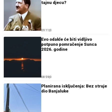
tajnu djecu?
09:11
|
0
Evo odakle će biti vidljivo
potpuno pomračenje Sunca
2026. godine
08:59
|
0
Planirana isključenja: Bez struje
dio Banjaluke