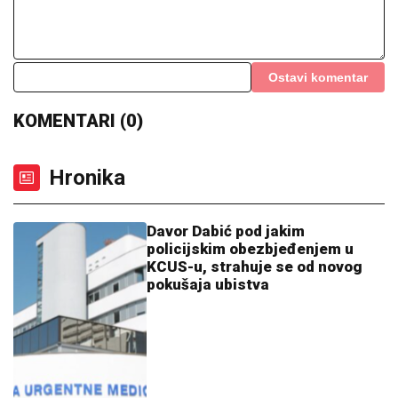
Ostavi komentar
KOMENTARI (0)
Hronika
Davor Dabić pod jakim
policijskim obezbjeđenjem u
KCUS-u, strahuje se od novog
pokušaja ubistva