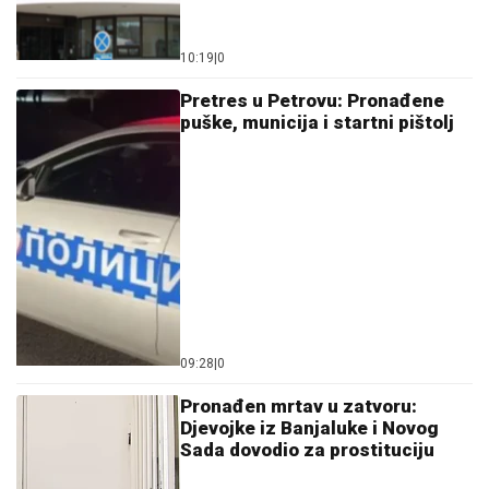
10:19
|
0
Pretres u Petrovu: Pronađene
puške, municija i startni pištolj
09:28
|
0
Pronađen mrtav u zatvoru:
Djevojke iz Banjaluke i Novog
Sada dovodio za prostituciju