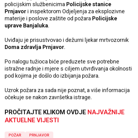
policijskim službenicima
Policijske stanice
Prnjavor
i inspektorom Odjeljenja za eksplozivne
materije i poslove zaštite od požara
Policijske
uprave Banjaluka
.
Uviđaju je prisustvovao i dežurni ljekar mrtvozornik
Doma zdravlja Prnjavor
.
Po nalogu tužioca biće preduzete sve potrebne
istražne radnje i mjere s ciljem utvrđivanja okolnosti
pod kojima je došlo do izbijanja požara.
Uzrok požara za sada nije poznat, a više informacija
očekuje se nakon završetka istrage.
PROČITAJTE KLIKOM OVDJE
NAJVAŽNIJE
AKTUELNE VIJESTI
POŽAR
PRNJAVOR