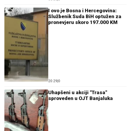
I ovo je Bosna i Hercegovina:
Službenik Suda BiH optužen za
pronevjeru skoro 197.000 KM
20:29
|
0
Uhapšeni u akciji "Trasa"
sproveden u OJT Banjaluka