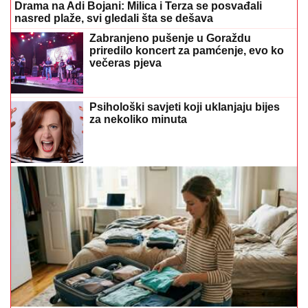
Drama na Adi Bojani: Milica i Terza se posvađali
nasred plaže, svi gledali šta se dešava
Zabranjeno pušenje u Goraždu
priredilo koncert za pamćenje, evo ko
večeras pjeva
Psihološki savjeti koji uklanjaju bijes
za nekoliko minuta