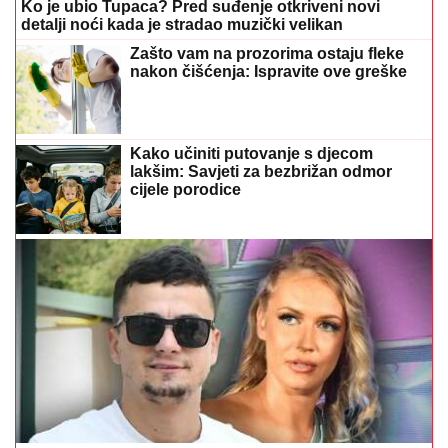
Ko je ubio Tupaca? Pred suđenje otkriveni novi
detalji noći kada je stradao muzički velikan
Zašto vam na prozorima ostaju fleke
nakon čišćenja: Ispravite ove greške
Kako učiniti putovanje s djecom
lakšim: Savjeti za bezbrižan odmor
cijele porodice