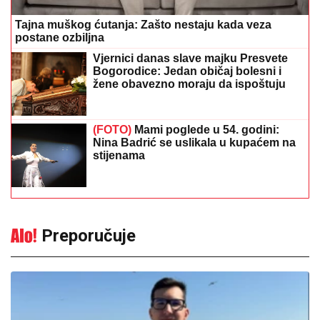
Tajna muškog ćutanja: Zašto nestaju kada veza
postane ozbiljna
Vjernici danas slave majku Presvete
Bogorodice: Jedan običaj bolesni i
žene obavezno moraju da ispoštuju
(FOTO)
Mami poglede u 54. godini:
Nina Badrić se uslikala u kupaćem na
stijenama
Preporučuje