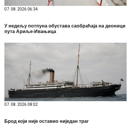
07. 08. 2026 06:34
У недељу потпуна обустава саобраћаја на деоници
пута Ариље-Ивањица
07. 08. 2026 08:02
Брод који није оставио ниједан траг