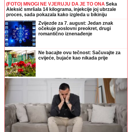
(FOTO) MNOGI NE VJERUJU DA JE TO ONA
Seka
Aleksić smršala 14 kilograma, injekcije joj ubrzale
proces, sada pokazala kako izgleda u bikiniju
Zvijezde za 7. august: Jedan znak
očekuje poslovni preokret, drugi
romantično iznenađenje
Ne bacajte ovu tečnost: Sačuvajte za
cvijeće, bujaće kao nikada prije