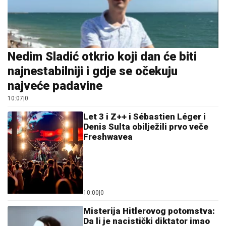
Nedim Sladić otkrio koji dan će biti
najnestabilniji i gdje se očekuju
najveće padavine
10:07
|
0
Let 3 i Z++ i Sébastien Léger i
Denis Sulta obilježili prvo veče
Freshwavea
10:00
|
0
Misterija Hitlerovog potomstva:
Da li je nacistički diktator imao