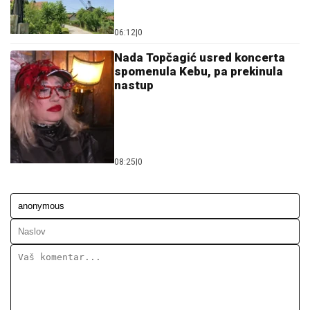
06:12
|
0
Nada Topčagić usred koncerta
spomenula Kebu, pa prekinula
nastup
08:25
|
0