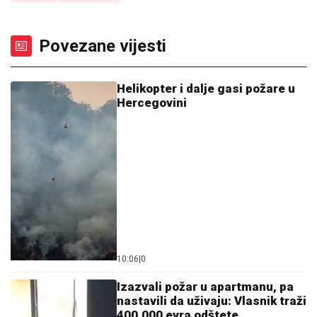
Povezane vijesti
Helikopter i dalje gasi požare u
Hercegovini
10:06
|
0
Izazvali požar u apartmanu, pa
nastavili da uživaju: Vlasnik traži
400.000 evra odštete