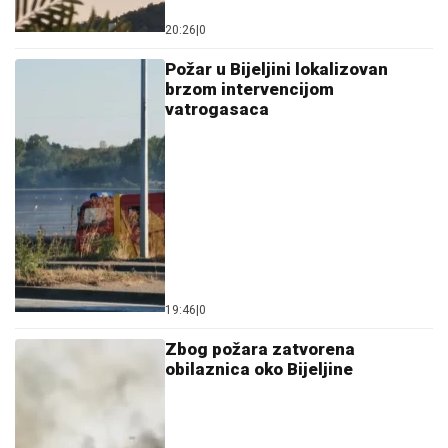
20:26
|
0
Požar u Bijeljini lokalizovan
brzom intervencijom
vatrogasaca
19:46
|
0
Zbog požara zatvorena
obilaznica oko Bijeljine