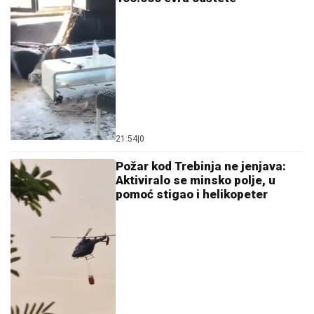
21:54
|
0
Požar kod Trebinja ne jenjava:
Aktiviralo se minsko polje, u
pomoć stigao i helikopeter