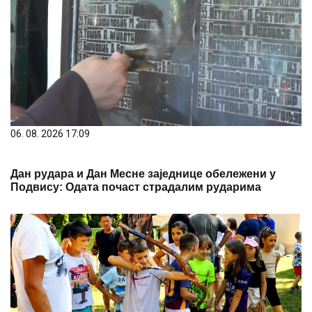
06. 08. 2026 16:39
Детињство без телефона: "Игре без граница"
окупиле 72 малишана у Солотуши
PREPORUKA ZA VAS