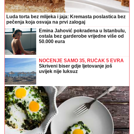
Ne pomažu ni čajevi ni lijekovi: Nutricionisti
preporučuju ovo povrće za bolju probavu
Zašto vas kivi pecka po jeziku? Razlog
će vas iznenaditi
Čeka u redu kao i svi ostali: Novak
Đoković uživa na ljetovanju u Crnoj
Gori, prodavačica otkrila nepoznati
detalj o teniseru