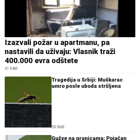
20:56
|
0
Gužve na granicama: Pojačan
saobraćaj prema Hrvatskoj i
Crnoj Gori
13:27
|
0
Srpska pjevačica pretukla
taksistu: "Čika se nije lijepo
proveo"
13:53
|
0