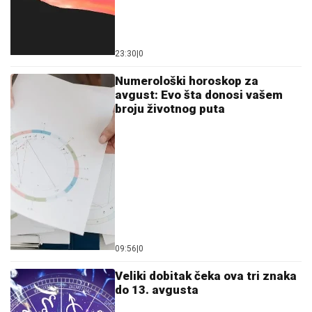
09:56
|
0
Veliki dobitak čeka ova tri znaka
do 13. avgusta
07:34
|
0
Dnevni horoskop za 6. avgust:
Rakovima stiže veća plata, jedan
znak očekuje veliko iznenađenje