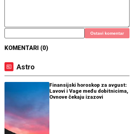
23:30
|
0
Numerološki horoskop za
avgust: Evo šta donosi vašem
broju životnog puta