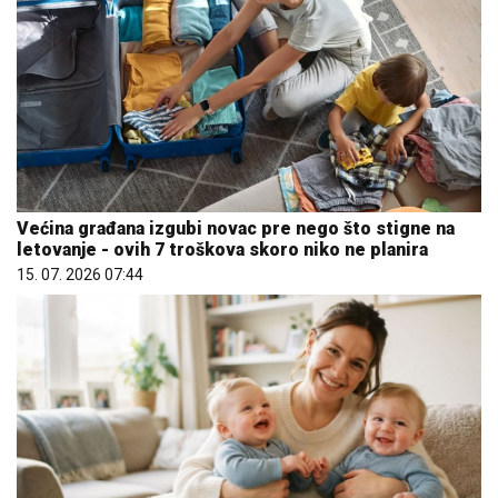
Da li je genetika zaslužna za rađanje blizanaca? Istina o
naslednim faktorima i blizanačkoj trudnoći
06. 08. 2026 06:38