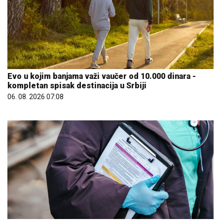
06. 08. 2026 15:10
Регистрована прва два случаја оболевања од
грознице Западног Нила ове године
06. 08. 2026 19:45