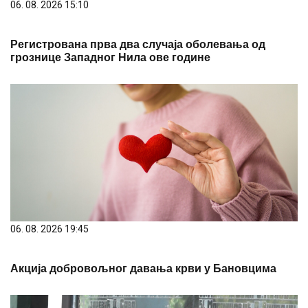
Акција добровољног давања крви у Бановцима
06. 08. 2026 17:09
Дан рудара и Дан Месне заједнице обележени у
Подвису: Одата почаст страдалим рударима