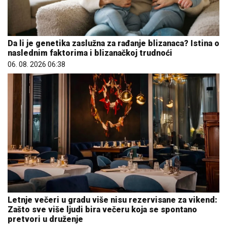
Letnje večeri u gradu više nisu rezervisane za vikend:
Zašto sve više ljudi bira večeru koja se spontano
pretvori u druženje
23. 07. 2026 12:47
Marija (3) se igrala u dvorištu i samo je nestala: Posle
42 godine otac je pronašao, zanemeo je kada je saznao
gde je bila
06. 08. 2026 09:39