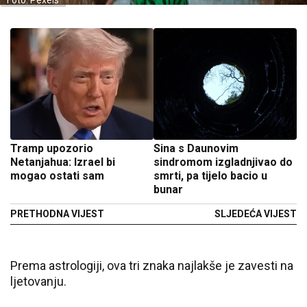
Foto: Pexels
Tramp upozorio
Sina s Daunovim
Netanjahua: Izrael bi
sindromom izgladnjivao do
mogao ostati sam
smrti, pa tijelo bacio u
bunar
PRETHODNA VIJEST
SLJEDEĆA VIJEST
Prema astrologiji, ova tri znaka najlakše je zavesti na
ljetovanju.