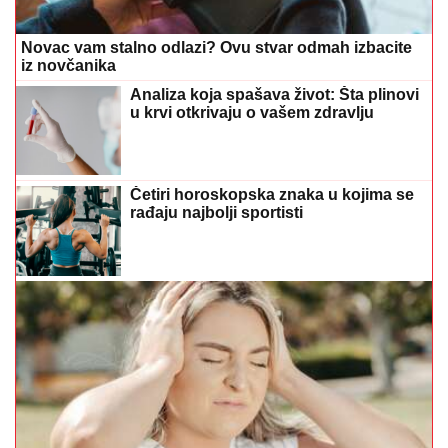
Javlja vam se vrtoglavica tokom treninga: Ovo su
najčešći razlozi zbog kojih se to događa
Dnevni horoskop za 5. august: Mjesec
u Biku traži strpljenje, evo šta očekuje
vaš znak
Severina tokom koncerta govorila o
Srebrenici: "Kad priznamo ono što se
desilo..."