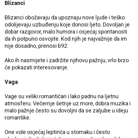
Blizanci
Blizanci obožavaju da upoznaju nove ljude i teško
odolijevaju uzbuđenju koje donosi ljeto. Dovoljan je
dobar razgovor, malo humora i osjećaj spontanosti
da ih potpuno osvojite. Kod njih je najvažnije da im
nije dosadno, prenosi b92.
Ako ih nasmijete i zadržite njihovu pažnju, vrlo brzo
će pokazati interesovanje.
Vaga
Vage su veliki romantičari i lako padnu na ljetnu
atmosferu. Večernje šetnje uz more, dobra muzika i
malo pažnje često su dovoljni da se zaljube u ideju
romantike.
One vole osjećaj leptirića u stomaku i često