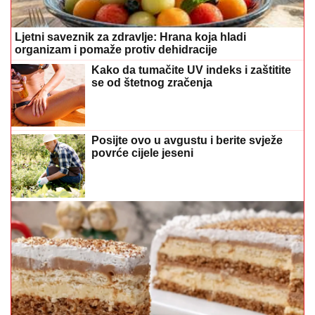
Luda torta bez mlijeka i jaja: Kremasta poslastica bez
pečenja koja osvaja na prvi zalogaj
Emina Jahović pokradena u Istanbulu,
ostala bez garderobe vrijedne više od
50.000 eura
NOĆENJE SAMO 35, RUČAK 5 EVRA
Skriveni biser gdje ljetovanje još
uvijek nije luksuz