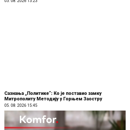
Сазнања „Политике”: Ко је поставио замку
Митрополиту Методију у Горњем Заостру
05. 08. 2026 15:45
Komfor po meri klijenata: nova linija paketa ALTA
banke
09. 07. 2026 09:20