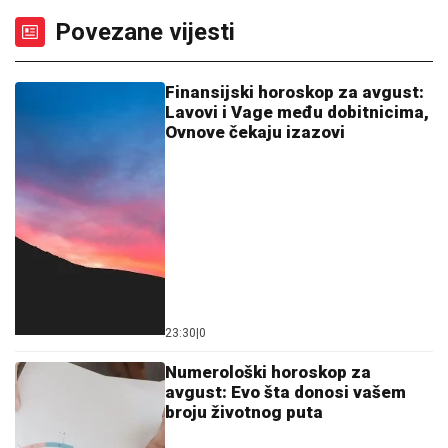
Povezane vijesti
Finansijski horoskop za avgust:
Lavovi i Vage među dobitnicima,
Ovnove čekaju izazovi
23:30
|
0
Numerološki horoskop za
avgust: Evo šta donosi vašem
broju životnog puta