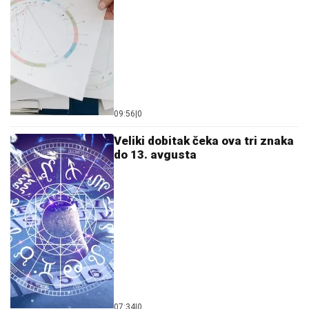
09:56
|
0
Veliki dobitak čeka ova tri znaka
do 13. avgusta
07:34
|
0