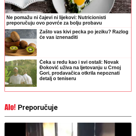
Preporučuje
Izazvali požar u apartmanu, pa
nastavili da uživaju: Vlasnik traži
400.000 evra odštete
21:54
|
0
Tragedija u Srbiji: Muškarac
umro posle uboda stršljena