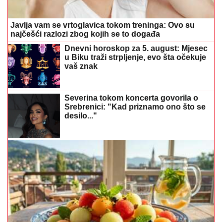
Ljetni saveznik za zdravlje: Hrana koja hladi
organizam i pomaže protiv dehidracije
Kako da tumačite UV indeks i zaštitite
se od štetnog zračenja
Posijte ovo u avgustu i berite svježe
povrće cijele jeseni