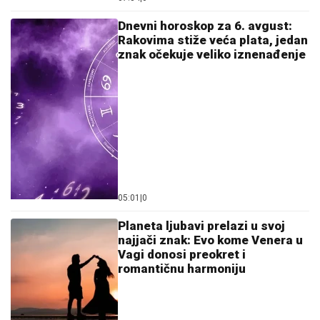
Dnevni horoskop za 6. avgust:
Rakovima stiže veća plata, jedan
znak očekuje veliko iznenađenje
05:01
|
0
Planeta ljubavi prelazi u svoj
najjači znak: Evo kome Venera u
Vagi donosi preokret i
romantičnu harmoniju