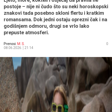
Ljeto, more, kokteli i osjećaj da pravila ne
postoje – nije ni čudo što su neki horoskopski
znakovi tada posebno skloni flertu i kratkim
romansama. Dok jedni ostaju oprezni čak i na
godišnjem odmoru, drugi se vrlo lako
prepuste atmosferi.
Prenosi:
M. S.
0
08.06.2026.
21:14