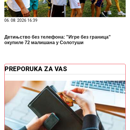
Novac vam stalno odlazi? Ovu stvar odmah izbacite
iz novčanika
Analiza koja spašava život: Šta plinovi
u krvi otkrivaju o vašem zdravlju
Četiri horoskopska znaka u kojima se
rađaju najbolji sportisti