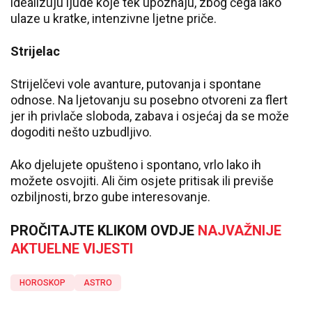
idealizuju ljude koje tek upoznaju, zbog čega lako
ulaze u kratke, intenzivne ljetne priče.
Strijelac
Strijelčevi vole avanture, putovanja i spontane
odnose. Na ljetovanju su posebno otvoreni za flert
jer ih privlače sloboda, zabava i osjećaj da se može
dogoditi nešto uzbudljivo.
Ako djelujete opušteno i spontano, vrlo lako ih
možete osvojiti. Ali čim osjete pritisak ili previše
ozbiljnosti, brzo gube interesovanje.
PROČITAJTE KLIKOM OVDJE
NAJVAŽNIJE
AKTUELNE VIJESTI
HOROSKOP
ASTRO