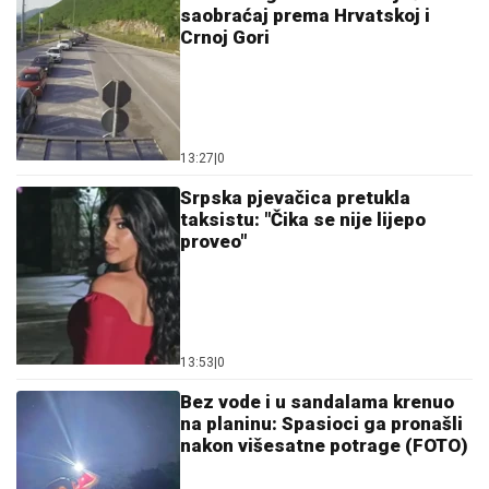
Bez vode i u sandalama krenuo
na planinu: Spasioci ga pronašli
nakon višesatne potrage (FOTO)
12:30
|
0
Malo ko zna čemu služi rupa na
varjači: Kada saznate,
koristićete je drugačije!
11:59
|
0