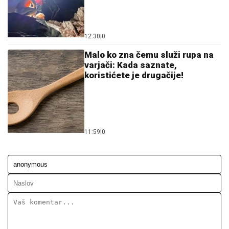
Ostavi komentar
KOMENTARI (0)
Astro
Finansijski horoskop za avgust:
Lavovi i Vage među dobitnicima,
Ovnove čekaju izazovi