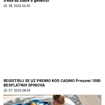
REGISTRUJ SE UZ PROMO KOD CASINO Preuzmi 1500
BESPLATNIH SPINOVA
20. 07. 2026 08:04
Većina građana izgubi novac pre nego što stigne na
letovanje - ovih 7 troškova skoro niko ne planira
15. 07. 2026 07:44