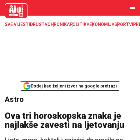
aloonline.b
a
SVE VIJESTI
DRUŠTVO
HRONIKA
POLITIKA
EKONOMIJA
SPORT
VIP
R
Dodaj kao željeni izvor na google pretrazi
Astro
Ova tri horoskopska znaka je
najlakše zavesti na ljetovanju