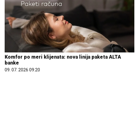
25.000 kupaca već kupuje uz PerSu Extra. A ti? Saznaj
više
03. 08. 2026 07:31