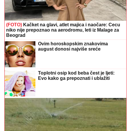
(FOTO)
Kačket na glavi, atlet majica i naočare: Cecu
niko nije prepoznao na aerodromu, leti iz Malage za
Beograd
Ovim horoskopskim znakovima
august donosi najviše sreće
Toplotni osip kod beba čest je ljeti:
Evo kako ga prepoznati i ublažiti