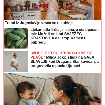
Trend iz Jugoslavije vraća se u kuhinje
Ljekari otkrili šta je istina, a šta opasan
mit: Može li sok od SVJEŽEG
KRASTAVCA da istopi kamen u
bubregu
(VIDEO, FOTO) "UDVARAČI ME SE
PLAŠE"
Milica Jokić stigla na GALA
SLAVLJE kod Dragana Stankovića, pa
progovorila o poslu i ljubavi