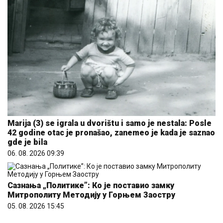
Marija (3) se igrala u dvorištu i samo je nestala: Posle
42 godine otac je pronašao, zanemeo je kada je saznao
gde je bila
06. 08. 2026 09:39
Сазнања „Политике”: Ко је поставио замку
Митрополиту Методију у Горњем Заостру
05. 08. 2026 15:45