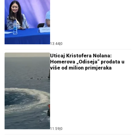
13:44
|
0
Uticaj Kristofera Nolana:
Homerova „Odiseja” prodata u
više od milion primjeraka
11:59
|
0