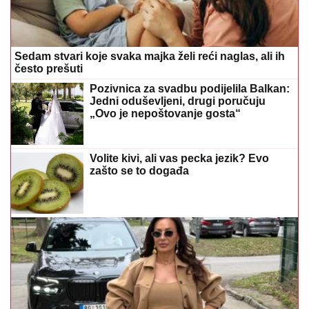
Sedam stvari koje svaka majka želi reći naglas, ali ih
često prešuti
Pozivnica za svadbu podijelila Balkan:
Jedni oduševljeni, drugi poručuju
„Ovo je nepoštovanje gosta“
Volite kivi, ali vas pecka jezik? Evo
zašto se to događa