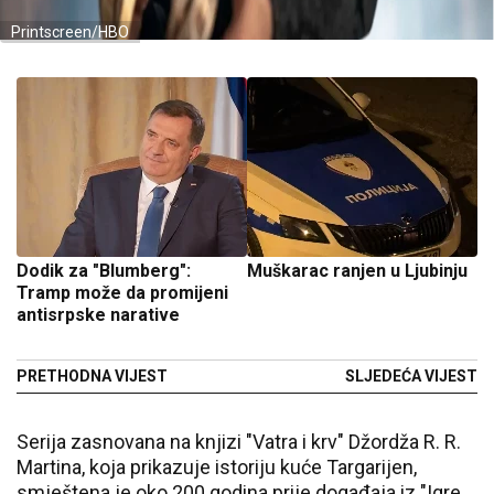
Printscreen/HBO
Dodik za "Blumberg":
Muškarac ranjen u Ljubinju
Tramp može da promijeni
antisrpske narative
PRETHODNA VIJEST
SLJEDEĆA VIJEST
Serija zasnovana na knjizi "Vatra i krv" Džordža R. R.
Martina, koja prikazuje istoriju kuće Targarijen,
smještena je oko 200 godina prije događaja iz "Igre