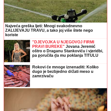
Najveća greška ljeti: Mnogi svakodnevno
ZALIJEVAJU TRAVU, a tako joj više štete nego
koriste
"DJEVOJKA U NJEGOVOJ FIRMI
PRAVI BUREKE"
Jovana Jeremić
oštro o Draganu Stankoviću i vjeridbi,
pa poručila da mu poklanja TITULU
BIVŠEG DEČKA JJ
Rokovi će mnoge iznenaditi: Koliko
dugo je bezbjedno držati meso u
zamrzivaču