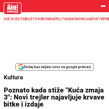
aloonline.b
a
SVE VIJESTI
DRUŠTVO
HRONIKA
POLITIKA
EKONOMIJA
SPORT
VIP
R
Dodaj kao željeni izvor na google pretrazi
Kultura
Poznato kada stiže "Kuća zmaja
3": Novi trejler najavljuje krvave
bitke i izdaje