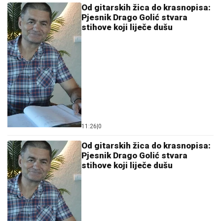
Od gitarskih žica do krasnopisa:
Pjesnik Drago Golić stvara
stihove koji liječe dušu
11:26
|
0
Od gitarskih žica do krasnopisa:
Pjesnik Drago Golić stvara
stihove koji liječe dušu