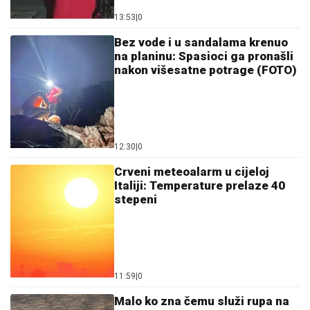
13:53
|
0
Bez vode i u sandalama krenuo
na planinu: Spasioci ga pronašli
nakon višesatne potrage (FOTO)
12:30
|
0
Crveni meteoalarm u cijeloj
Italiji: Temperature prelaze 40
stepeni
11:59
|
0
Malo ko zna čemu služi rupa na