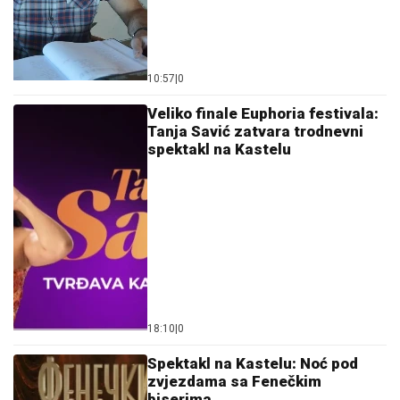
10:57
|
0
Veliko finale Euphoria festivala:
Tanja Savić zatvara trodnevni
spektakl na Kastelu
18:10
|
0
Spektakl na Kastelu: Noć pod
zvjezdama sa Fenečkim
biserima