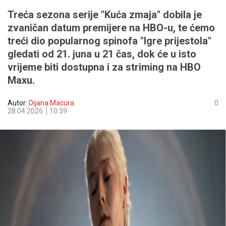
Treća sezona serije "Kuća zmaja" dobila je
zvaničan datum premijere na HBO-u, te ćemo
treći dio popularnog spinofa "Igre prijestola"
gledati od 21. juna u 21 čas, dok će u isto
vrijeme biti dostupna i za striming na HBO
Maxu.
Autor:
Dijana Macura
0
28.04.2026.
10:39