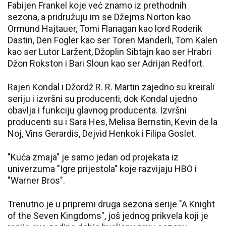
Fabijen Frankel koje već znamo iz prethodnih
sezona, a pridružuju im se Džejms Norton kao
Ormund Hajtauer, Tomi Flanagan kao lord Roderik
Dastin, Den Fogler kao ser Toren Manderli, Tom Kalen
kao ser Lutor Laržent, Džoplin Sibtajn kao ser Hrabri
Džon Rokston i Bari Sloun kao ser Adrijan Redfort.
Rajen Kondal i Džordž R. R. Martin zajedno su kreirali
seriju i izvršni su producenti, dok Kondal ujedno
obavlja i funkciju glavnog producenta. Izvršni
producenti su i Sara Hes, Melisa Bernstin, Kevin de la
Noj, Vins Gerardis, Dejvid Henkok i Filipa Goslet.
"Kuća zmaja" je samo jedan od projekata iz
univerzuma "Igre prijestola" koje razvijaju HBO i
"Warner Bros".
Trenutno je u pripremi druga sezona serije "A Knight
of the Seven Kingdoms", još jednog prikvela koji je