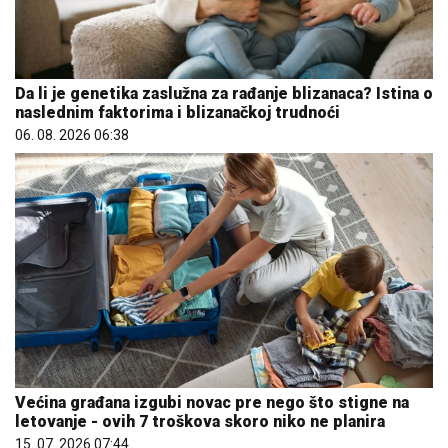
Da li je genetika zaslužna za rađanje blizanaca? Istina o
naslednim faktorima i blizanačkoj trudnoći
06. 08. 2026 06:38
Većina građana izgubi novac pre nego što stigne na
letovanje - ovih 7 troškova skoro niko ne planira
15. 07. 2026 07:44