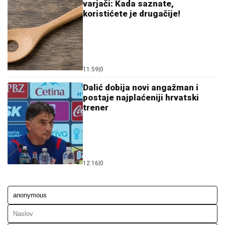
varjači: Kada saznate,
koristićete je drugačije!
11:59
|
0
Dalić dobija novi angažman i
postaje najplaćeniji hrvatski
trener
12:16
|
0