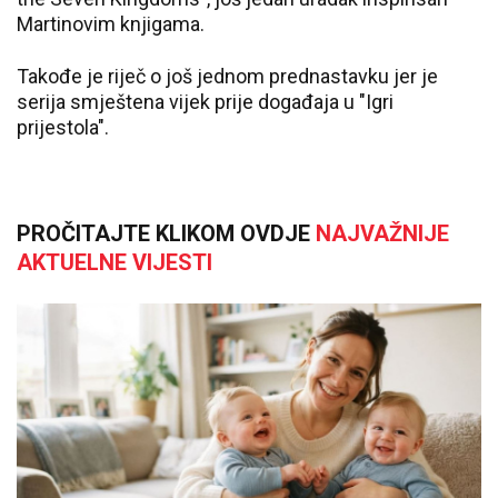
Martinovim knjigama.
Takođe je riječ o još jednom prednastavku jer je
serija smještena vijek prije događaja u "Igri
prijestola".
PROČITAJTE KLIKOM OVDJE
NAJVAŽNIJE
AKTUELNE VIJESTI