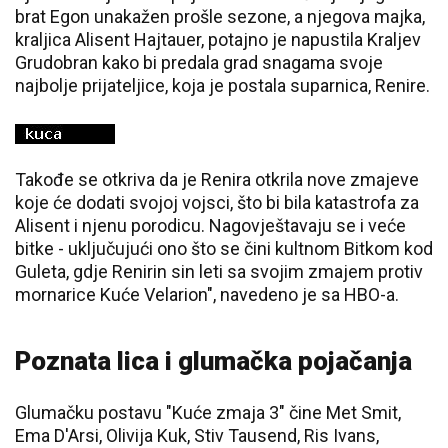
brat Egon unakažen prošle sezone, a njegova majka,
kraljica Alisent Hajtauer, potajno je napustila Kraljev
Grudobran kako bi predala grad snagama svoje
najbolje prijateljice, koja je postala suparnica, Renire.
Takođe se otkriva da je Renira otkrila nove zmajeve
koje će dodati svojoj vojsci, što bi bila katastrofa za
Alisent i njenu porodicu. Nagovještavaju se i veće
bitke - uključujući ono što se čini kultnom Bitkom kod
Guleta, gdje Renirin sin leti sa svojim zmajem protiv
mornarice Kuće Velarion", navedeno je sa HBO-a.
Poznata lica i glumačka pojačanja
Glumačku postavu "Kuće zmaja 3" čine Met Smit,
Ema D'Arsi, Olivija Kuk, Stiv Tausend, Ris Ivans,