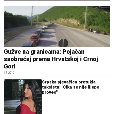
Gužve na granicama: Pojačan
saobraćaj prema Hrvatskoj i Crnoj
Gori
13:27
|
0
Srpska pjevačica pretukla
taksistu: "Čika se nije lijepo
proveo"