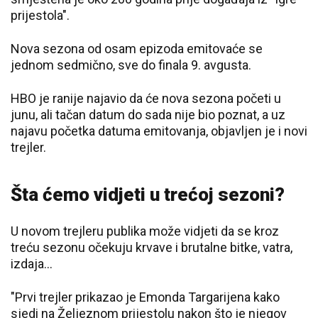
prijestola".
Nova sezona od osam epizoda emitovaće se
jednom sedmično, sve do finala 9. avgusta.
HBO je ranije najavio da će nova sezona početi u
junu, ali tačan datum do sada nije bio poznat, a uz
najavu početka datuma emitovanja, objavljen je i novi
trejler.
Šta ćemo vidjeti u trećoj sezoni?
U novom trejleru publika može vidjeti da se kroz
treću sezonu očekuju krvave i brutalne bitke, vatra,
izdaja…
"Prvi trejler prikazao je Emonda Targarijena kako
sjedi na Željeznom prijestolu nakon što je njegov