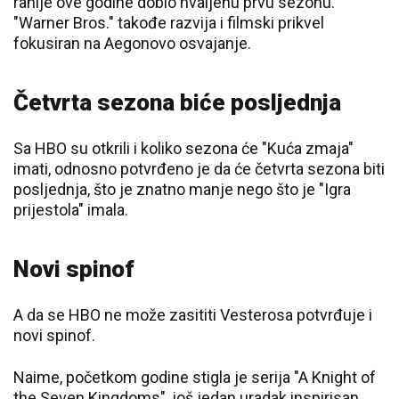
ranije ove godine dobio hvaljenu prvu sezonu.
"Warner Bros." takođe razvija i filmski prikvel
fokusiran na Aegonovo osvajanje.
Četvrta sezona biće posljednja
Sa HBO su otkrili i koliko sezona će "Kuća zmaja"
imati, odnosno potvrđeno je da će četvrta sezona biti
posljednja, što je znatno manje nego što je "Igra
prijestola" imala.
Novi spinof
A da se HBO ne može zasititi Vesterosa potvrđuje i
novi spinof.
Naime, početkom godine stigla je serija "A Knight of
the Seven Kingdoms", još jedan uradak inspirisan