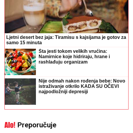
Ljetni desert bez jaja: Tiramisu s kajsijama je gotov za
samo 15 minuta
Šta jesti tokom velikih vrućina:
Namirnice koje hidriraju, hrane i
rashlađuju organizam
Nije odmah nakon rođenja bebe: Novo
istraživanje otkrilo KADA SU OČEVI
najpodložniji depresiji
Preporučuje