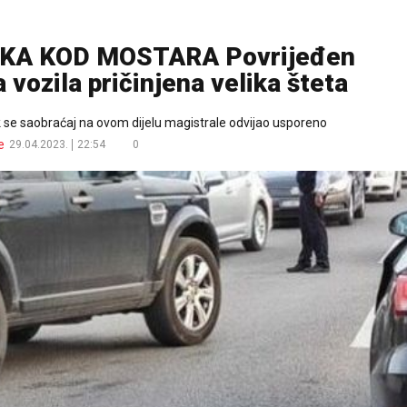
A KOD MOSTARA Povrijeđen
 vozila pričinjena velika šteta
ok se saobraćaj na ovom dijelu magistrale odvijao usporeno
e
29.04.2023.
22:54
0