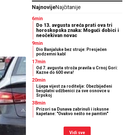
Najnovije
Najčitanije
6min
Do 13. avgusta sreća prati ova tri
horoskopska znaka: Mogući dobici i
neočekivan novac
9min
Dio Banjaluke bez struje: Presječen
podzemni kabl
17min
Od 7. avgusta stroža pravila u Crnoj Gori:
Kazne do 600 evra!
20min
Lijepa vijest za roditelje: Obezbijeđeni
besplatni udžbenici za sve osnovce u
Srpskoj
38min
Prizori sa Dunava zabrinuli i iskusne
kapetane: "Ovakvo nešto ne pamtim"
Vidi sve