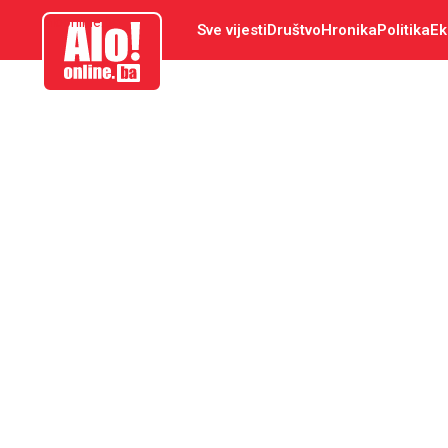
aloonline.ba
Sve vijesti
Društvo
Hronika
Politika
Ek