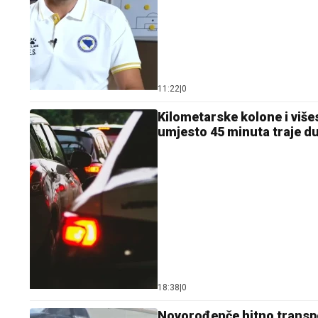
11:22
|
0
Kilometarske kolone i više
umjesto 45 minuta traje d
18:38
|
0
Novorođenče hitno transp