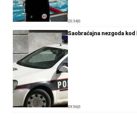
20:34
|
0
Saobraćajna nezgoda kod 
09:56
|
0