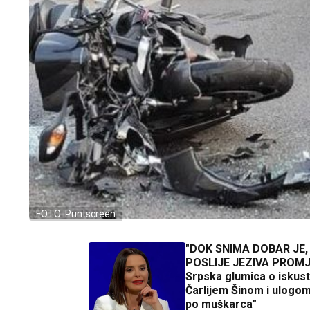
FOTO: Printscreen
"DOK SNIMA DOBAR JE,
POSLIJE JEZIVA PROM
Srpska glumica o iskus
Čarlijem Šinom i ulogom
po muškarca"