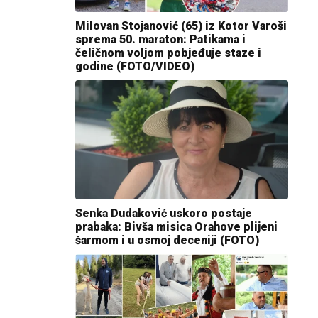
Milovan Stojanović (65) iz Kotor Varoši
sprema 50. maraton: Patikama i
čeličnom voljom pobjeđuje staze i
godine (FOTO/VIDEO)
Senka Dudaković uskoro postaje
prabaka: Bivša misica Orahove plijeni
šarmom i u osmoj deceniji (FOTO)