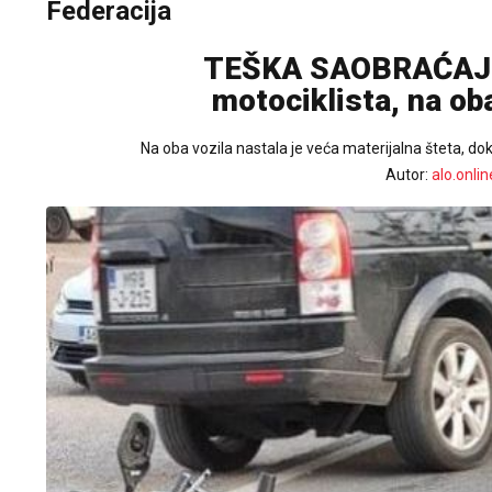
Federacija
TEŠKA SAOBRAĆAJK
motociklista, na oba
Na oba vozila nastala je veća materijalna šteta, d
Autor:
alo.onlin