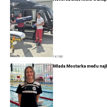
14:19
|
0
Mlada Mostarka među najb