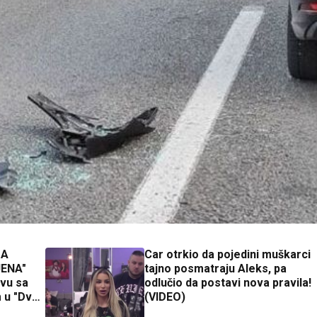
 A
Car otrkio da pojedini muškarci
JENA"
tajno posmatraju Aleks, pa
tvu sa
odlučio da postavi nova pravila!
 u "Dva i
(VIDEO)