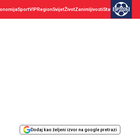
onomija
Sport
VIP
Region
Svijet
Život
Zanimljivosti
Stav
SP2026
Dodaj kao željeni izvor na google pretrazi