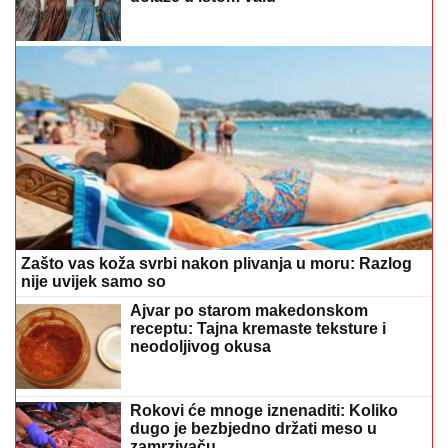
Zašto vas koža svrbi nakon plivanja u moru: Razlog
nije uvijek samo so
Ajvar po starom makedonskom
receptu: Tajna kremaste teksture i
neodoljivog okusa
Rokovi će mnoge iznenaditi: Koliko
dugo je bezbjedno držati meso u
zamrzivaču