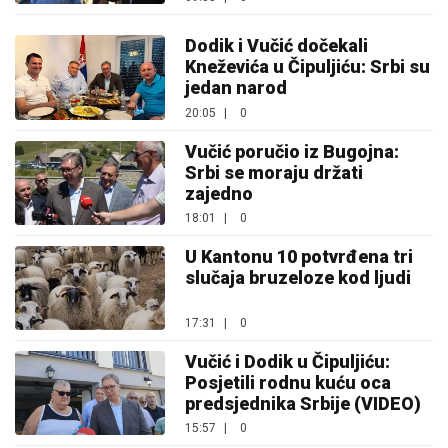
Dodik i Vučić dočekali
Kneževića u Čipuljiću: Srbi su
jedan narod
20:05
|
0
Vučić poručio iz Bugojna:
Srbi se moraju držati
zajedno
18:01
|
0
U Kantonu 10 potvrđena tri
slučaja bruzeloze kod ljudi
17:31
|
0
Vučić i Dodik u Čipuljiću:
Posjetili rodnu kuću oca
predsjednika Srbije (VIDEO)
15:57
|
0