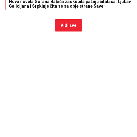
Nova novela Gorana Babića zaokupila pažnju čitalaca: Ljubav
Galicijana i Srpkinje čita se sa obje strane Save
Vidi sve