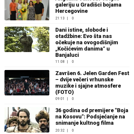
galeriju u Gradišci bojama
Hercegovine
21:13
|
0
Dani istine, slobode i
otadžbine: Evo šta nas
očekuje na ovogodišnjim
„Kočićevim danima“ u
Banjaluci
11:08
|
0
Završen 6. Jelen Garden Fest
– dvije večeri vrhunske
muzike i sjajne atmosfere
(FOTO)
09:01
|
0
36 godina od premijere "Boja
na Kosovu": Podsjećanje na
snimanje kultnog filma
20:32
|
0