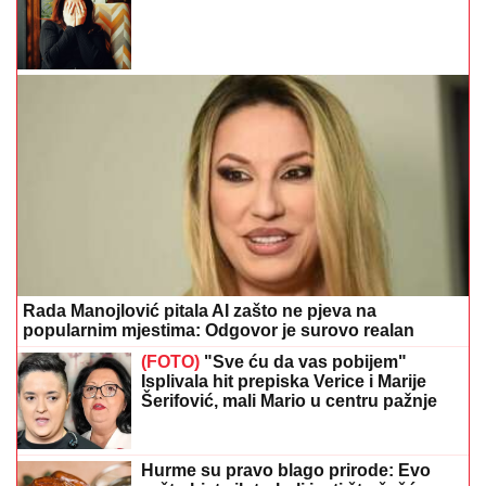
Rada Manojlović pitala AI zašto ne pjeva na
popularnim mjestima: Odgovor je surovo realan
(FOTO)
"Sve ću da vas pobijem"
Isplivala hit prepiska Verice i Marije
Šerifović, mali Mario u centru pažnje
Hurme su pravo blago prirode: Evo