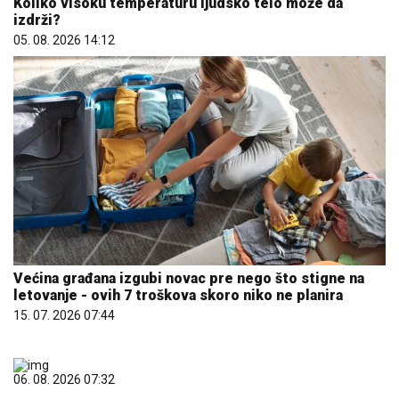
Koliko visoku temperaturu ljudsko telo može da
izdrži?
05. 08. 2026 14:12
Većina građana izgubi novac pre nego što stigne na
letovanje - ovih 7 troškova skoro niko ne planira
15. 07. 2026 07:44
06. 08. 2026 07:32