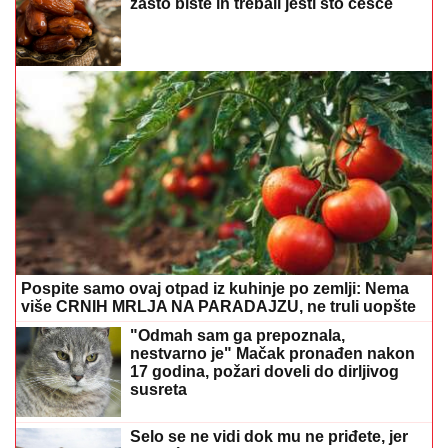
zašto biste ih trebali jesti što češće
Pospite samo ovaj otpad iz kuhinje po zemlji: Nema
više CRNIH MRLJA NA PARADAJZU, ne truli uopšte
"Odmah sam ga prepoznala,
nestvarno je" Mačak pronađen nakon
17 godina, požari doveli do dirljivog
susreta
Selo se ne vidi dok mu ne priđete, jer