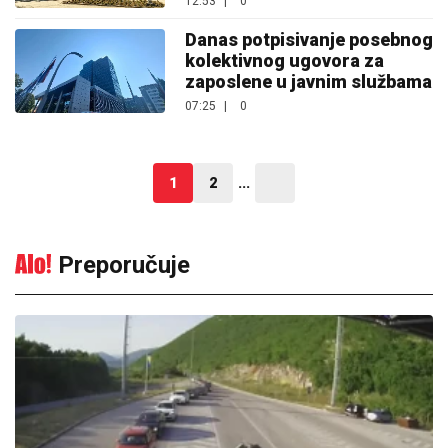
12:53
|
0
Danas potpisivanje posebnog
kolektivnog ugovora za
zaposlene u javnim službama
07:25
|
0
1
2
...
Preporučuje