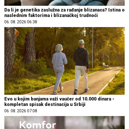
Da li je genetika zaslužna za rađanje blizanaca? Istina o
naslednim faktorima i blizanačkoj trudnoći
06. 08. 2026 06:38
Evo u kojim banjama važi vaučer od 10.000 dinara -
kompletan spisak destinacija u Srbiji
06. 08. 2026 07:08