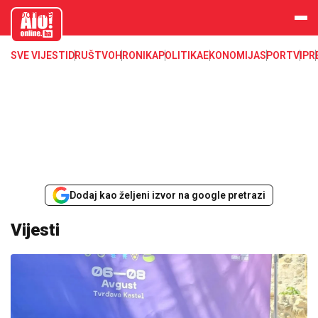
aloonline.b
a
SVE VIJESTI
DRUŠTVO
HRONIKA
POLITIKA
EKONOMIJA
SPORT
VIP
R
Dodaj kao željeni izvor na google pretrazi
Vijesti