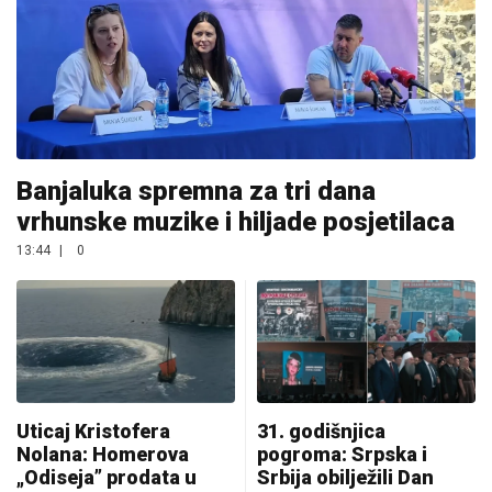
Banjaluka spremna za tri dana
vrhunske muzike i hiljade posjetilaca
13:44
|
0
Uticaj Kristofera
31. godišnjica
Nolana: Homerova
pogroma: Srpska i
„Odiseja” prodata u
Srbija obilježili Dan