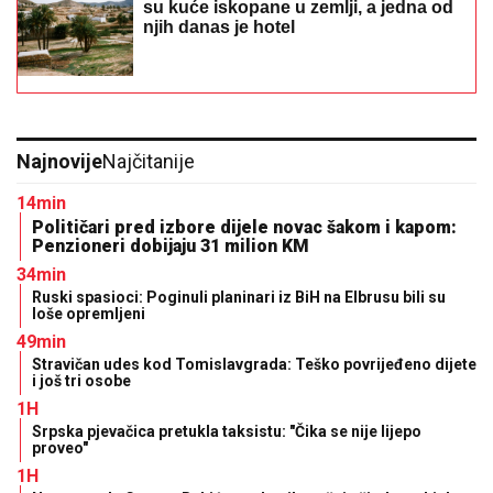
su kuće iskopane u zemlji, a jedna od
njih danas je hotel
Najnovije
Najčitanije
14min
Političari pred izbore dijele novac šakom i kapom:
Penzioneri dobijaju 31 milion KM
34min
Ruski spasioci: Poginuli planinari iz BiH na Elbrusu bili su
loše opremljeni
49min
Stravičan udes kod Tomislavgrada: Teško povrijeđeno dijete
i još tri osobe
1H
Srpska pjevačica pretukla taksistu: "Čika se nije lijepo
proveo"
1H