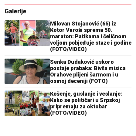
Galerije
Milovan Stojanović (65) iz
Kotor Varoši sprema 50.
maraton: Patikama i čeličnom
voljom pobjeđuje staze i godine
(FOTO/VIDEO)
Senka Dudaković uskoro
postaje prabaka: Bivša misica
Orahove plijeni šarmom i u
osmoj deceniji (FOTO)
Košenje, guslanje i veslanje:
Kako se političari u Srpskoj
pripremaju za oktobar
(FOTO/VIDEO)