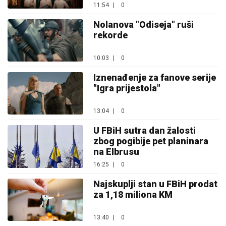
11:54
|
0
Nolanova "Odiseja" ruši
rekorde
10:03
|
0
Iznenađenje za fanove serije
"Igra prijestola"
13:04
|
0
U FBiH sutra dan žalosti
zbog pogibije pet planinara
na Elbrusu
16:25
|
0
Najskuplji stan u FBiH prodat
za 1,18 miliona KM
13:40
|
0