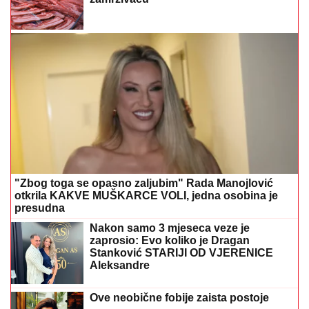
"Zbog toga se opasno zaljubim" Rada Manojlović
otkrila KAKVE MUŠKARCE VOLI, jedna osobina je
presudna
Nakon samo 3 mjeseca veze je
zaprosio: Evo koliko je Dragan
Stanković STARIJI OD VJERENICE
Aleksandre
Ove neobične fobije zaista postoje