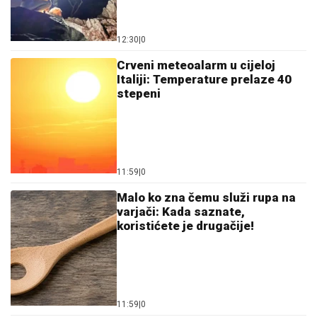
12:30
|
0
Crveni meteoalarm u cijeloj
Italiji: Temperature prelaze 40
stepeni
11:59
|
0
Malo ko zna čemu služi rupa na
varjači: Kada saznate,
koristićete je drugačije!
11:59
|
0