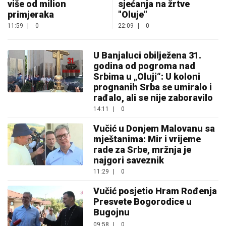
više od milion
sjećanja na žrtve
primjeraka
"Oluje"
11:59
|
0
22:09
|
0
U Banjaluci obilježena 31.
godina od pogroma nad
Srbima u „Oluji“: U koloni
prognanih Srba se umiralo i
rađalo, ali se nije zaboravilo
14:11
|
0
Vučić u Donjem Malovanu sa
mještanima: Mir i vrijeme
rade za Srbe, mržnja je
najgori saveznik
11:29
|
0
Vučić posjetio Hram Rođenja
Presvete Bogorodice u
Bugojnu
09:58
|
0