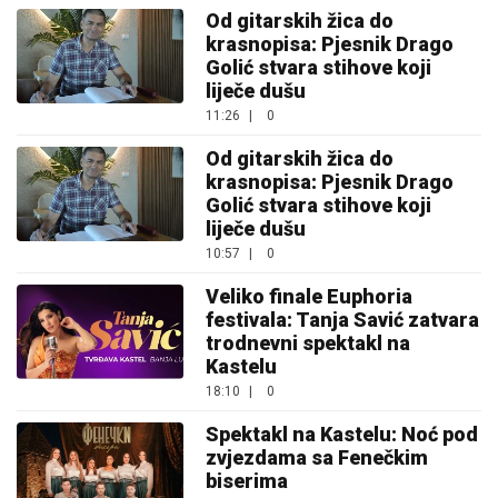
Od gitarskih žica do
krasnopisa: Pjesnik Drago
Golić stvara stihove koji
liječe dušu
11:26
|
0
Od gitarskih žica do
krasnopisa: Pjesnik Drago
Golić stvara stihove koji
liječe dušu
10:57
|
0
Veliko finale Euphoria
festivala: Tanja Savić zatvara
trodnevni spektakl na
Kastelu
18:10
|
0
Spektakl na Kastelu: Noć pod
zvjezdama sa Fenečkim
biserima