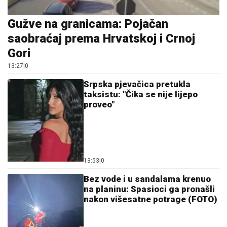
Gužve na granicama: Pojačan
saobraćaj prema Hrvatskoj i Crnoj
Gori
13:27
|
0
Srpska pjevačica pretukla
taksistu: "Čika se nije lijepo
proveo"
13:53
|
0
Bez vode i u sandalama krenuo
na planinu: Spasioci ga pronašli
nakon višesatne potrage (FOTO)