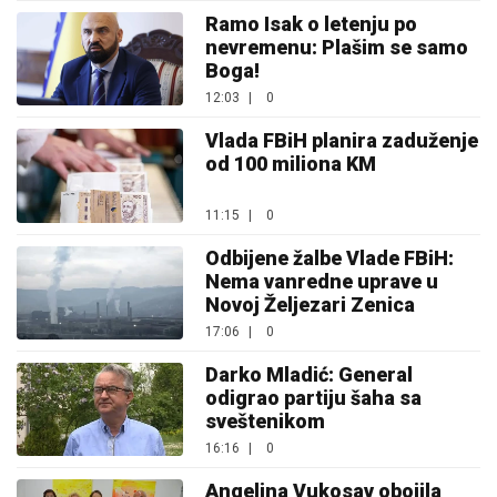
Ramo Isak o letenju po
nevremenu: Plašim se samo
Boga!
12:03
|
0
Vlada FBiH planira zaduženje
od 100 miliona KM
11:15
|
0
Odbijene žalbe Vlade FBiH:
Nema vanredne uprave u
Novoj Željezari Zenica
17:06
|
0
Darko Mladić: General
odigrao partiju šaha sa
sveštenikom
16:16
|
0
Angelina Vukosav obojila