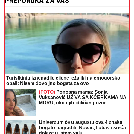
PREPORUKA ZA VAS
Turistkinju iznenadile cijene ležaljki na crnogorskoj
obali: Nisam dovoljno bogata za ovo
(FOTO)
Ponosna mama: Sonja
Vuksanović UŽIVA SA KĆERKAMA NA
MORU, oko njih idiličan prizor
Univerzum će u augustu ova 4 znaka
bogato nagraditi: Novac, ljubav i sreća
dolaze u istom valu