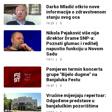
Darko Mladić otkrio nove
informacije o zdravstvenom
stanju svog oca
16:23
|
0
Nikola Pejaković više nije
direktor Drame SNP-a:
Poznati glumac i reditelj
napustio funkciju u Novom
Sadu
14:11
|
0
Pomjeren termin koncerta
grupe "Bijelo dugme" na
Banjaluka Festu
10:47
|
0
Vrućine mijenjaju repertoar:
Odgođene predstave u
banjalučkim pozorištima