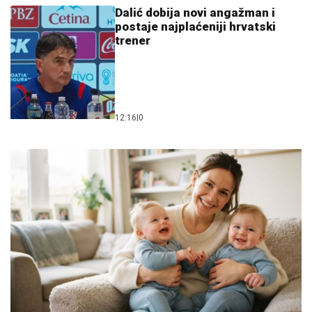
Dalić dobija novi angažman i
postaje najplaćeniji hrvatski
trener
12:16
|
0