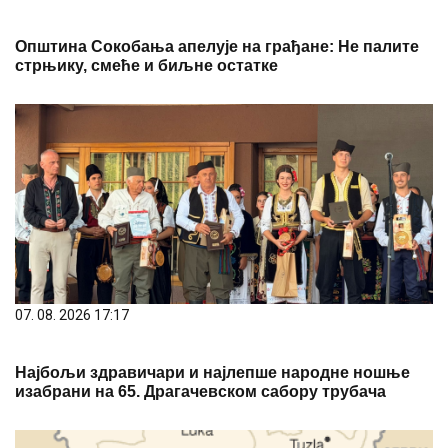
Општина Сокобања апелује на грађане: Не палите
стрњику, смеће и биљне остатке
07. 08. 2026 17:17
Најбољи здравичари и најлепше народне ношње
изабрани на 65. Драгачевском сабору трубача