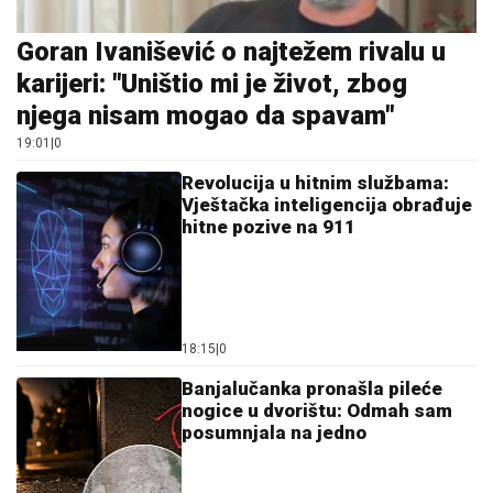
Goran Ivanišević o najtežem rivalu u
karijeri: "Uništio mi je život, zbog
njega nisam mogao da spavam"
19:01
|
0
Revolucija u hitnim službama:
Vještačka inteligencija obrađuje
hitne pozive na 911
18:15
|
0
Banjalučanka pronašla pileće
nogice u dvorištu: Odmah sam
posumnjala na jedno