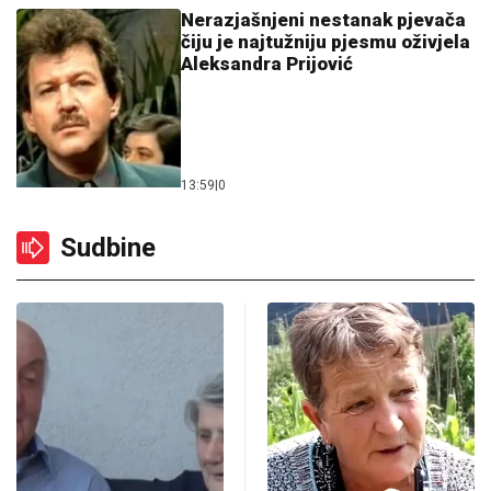
Nerazjašnjeni nestanak pjevača
čiju je najtužniju pjesmu oživjela
Aleksandra Prijović
13:59
|
0
Sudbine