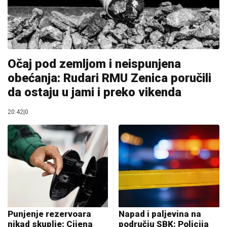
Očaj pod zemljom i neispunjena
obećanja: Rudari RMU Zenica poručili
da ostaju u jami i preko vikenda
20:42
|
0
Punjenje rezervoara
Napad i paljevina na
nikad skuplje: Cijena
području SBK: Policija