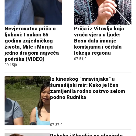
Nevjerovatna priča o
Priča iz Vitovlja koja
ljubavi: I nakon 65
vraća vjeru u ljude:
godina zajedničkog
Bosa dala imanje
života, Mile i Marija
komšijama i očitala
jedno drugom najveća
lekciju regionu
podrška (VIDEO)
07:51
|
0
09:15
|
0
Iz kineskog "mravinjaka" u
šumadijski mir: Kako je Ičen
zamijenila rodno ostrvo selom
podno Rudnika
07:37
|
0
Rebeka i Klaudija su planirale