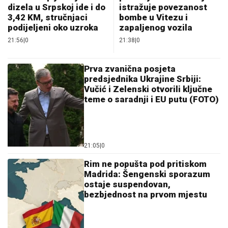
dizela u Srpskoj ide i do
istražuje povezanost
3,42 KM, stručnjaci
bombe u Vitezu i
podijeljeni oko uzroka
zapaljenog vozila
21:56
|
0
21:38
|
0
Prva zvanična posjeta
predsjednika Ukrajine Srbiji:
Vučić i Zelenski otvorili ključne
teme o saradnji i EU putu (FOTO)
21:05
|
0
Rim ne popušta pod pritiskom
Madrida: Šengenski sporazum
ostaje suspendovan,
bezbjednost na prvom mjestu