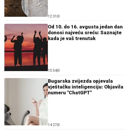
12:31
|
0
Od 10. do 16. avgusta jedan dan
donosi najveću sreću: Saznajte
kada je vaš trenutak
15:54
|
0
Bugarska zvijezda opjevala
vještačku inteligenciju: Objavila
numeru "ChatGPT"
14:27
|
0