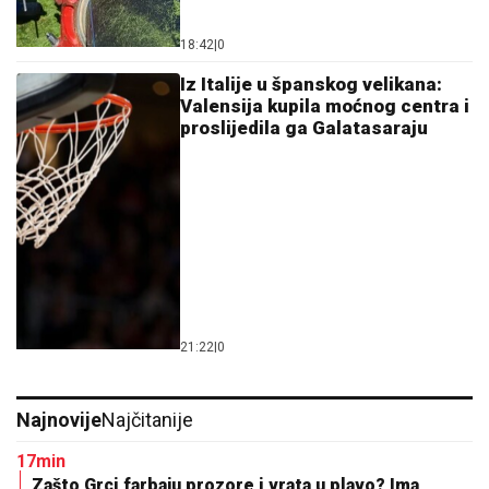
18:42
|
0
Iz Italije u španskog velikana:
Valensija kupila moćnog centra i
proslijedila ga Galatasaraju
21:22
|
0
Najnovije
Najčitanije
17min
Zašto Grci farbaju prozore i vrata u plavo? Ima