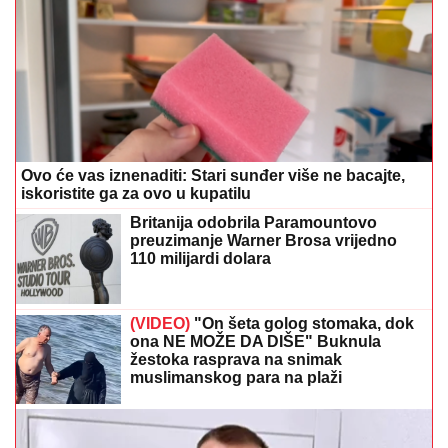
Ovo će vas iznenaditi: Stari sunđer više ne bacajte,
iskoristite ga za ovo u kupatilu
Britanija odobrila Paramountovo
preuzimanje Warner Brosa vrijedno
110 milijardi dolara
(VIDEO)
"On šeta golog stomaka, dok
ona NE MOŽE DA DIŠE" Buknula
žestoka rasprava na snimak
muslimanskog para na plaži