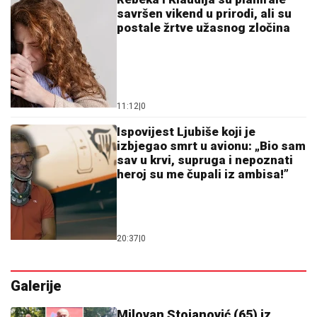
savršen vikend u prirodi, ali su
postale žrtve užasnog zločina
11:12
|
0
Ispovijest Ljubiše koji je
izbjegao smrt u avionu: „Bio sam
sav u krvi, supruga i nepoznati
heroj su me čupali iz ambisa!”
20:37
|
0
Galerije
Milovan Stojanović (65) iz