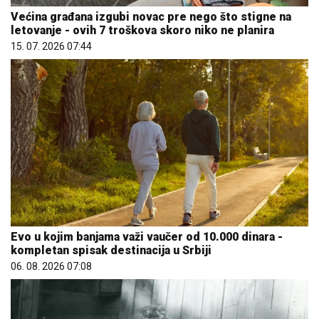
Većina građana izgubi novac pre nego što stigne na
letovanje - ovih 7 troškova skoro niko ne planira
15. 07. 2026 07:44
Evo u kojim banjama važi vaučer od 10.000 dinara -
kompletan spisak destinacija u Srbiji
06. 08. 2026 07:08