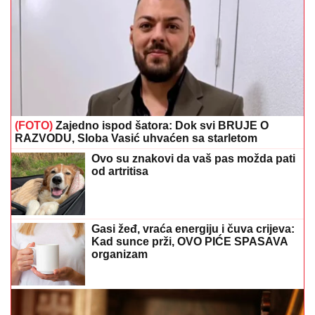
(FOTO)
Zajedno ispod šatora: Dok svi BRUJE O
RAZVODU, Sloba Vasić uhvaćen sa starletom
Ovo su znakovi da vaš pas možda pati
od artritisa
Gasi žeđ, vraća energiju i čuva crijeva:
Kad sunce prži, OVO PIĆE SPASAVA
organizam