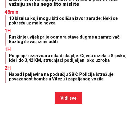
važniju svrhu nego što mislite
48min
10 biznisa koji mogu biti odličan izvor zarade: Neki se
pokreću uz malo novca
1H
Ruskinje uvijek prije odmora stave dugme u zamrzivač:
Razlog će vas iznenaditi
1H
Punjenje rezervoara nikad skuplje: Cijena dizela u Srpskoj
ide i do 3,42 KM, stručnjaci podijeljeni oko uzroka
2H
Napad i paljevina na području SBK: Policija istražuje
povezanost bombe u Vitezu i zapaljenog vozila
Vidi sve