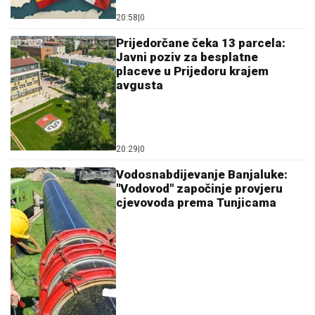
20:58
|
0
Prijedorčane čeka 13 parcela:
Javni poziv za besplatne
placeve u Prijedoru krajem
avgusta
20:29
|
0
Vodosnabdijevanje Banjaluke:
"Vodovod" započinje provjeru
cjevovoda prema Tunjicama