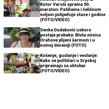
Kotor Varoši sprema 50.
maraton: Patikama i čeličnom
voljom pobjeđuje staze i godine
(FOTO/VIDEO)
Senka Dudaković uskoro
postaje prabaka: Bivša misica
Orahove plijeni šarmom i u
osmoj deceniji (FOTO)
Košenje, guslanje i veslanje:
Kako se političari u Srpskoj
pripremaju za oktobar
(FOTO/VIDEO)