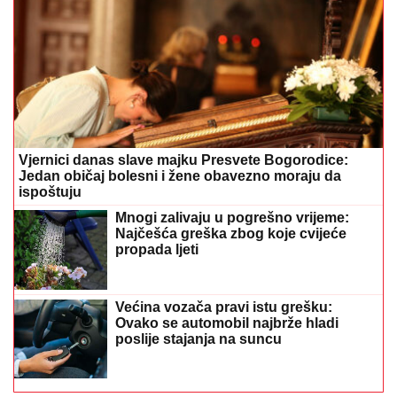
Vjernici danas slave majku Presvete Bogorodice:
Jedan običaj bolesni i žene obavezno moraju da
ispoštuju
Mnogi zalivaju u pogrešno vrijeme:
Najčešća greška zbog koje cvijeće
propada ljeti
Većina vozača pravi istu grešku:
Ovako se automobil najbrže hladi
poslije stajanja na suncu