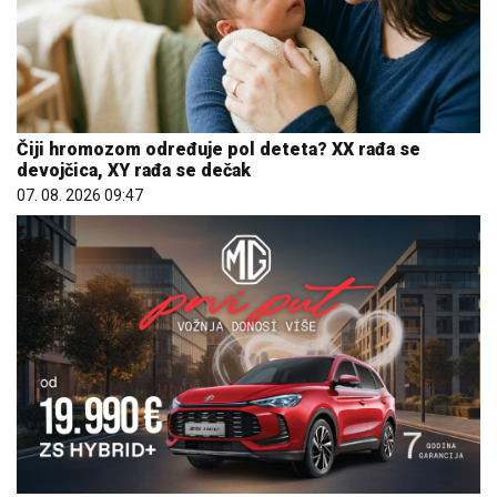
Čiji hromozom određuje pol deteta? XX rađa se
devojčica, XY rađa se dečak
07. 08. 2026 09:47