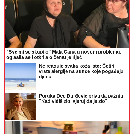
"Sve mi se skupilo" Mala Cana u novom problemu,
oglasila se i otkrila o čemu je riječ
Ne reaguje svaka koža isto: Četiri
vrste alergije na sunce koje pogađaju
djecu
Poruka Dee Đurđević privukla pažnju:
"Kad vidiš zlo, vjeruj da je zlo"