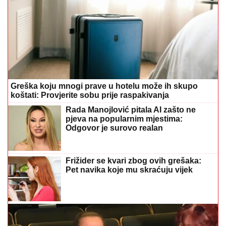
Greška koju mnogi prave u hotelu može ih skupo
koštati: Provjerite sobu prije raspakivanja
Rada Manojlović pitala AI zašto ne
pjeva na popularnim mjestima:
Odgovor je surovo realan
Frižider se kvari zbog ovih grešaka:
Pet navika koje mu skraćuju vijek