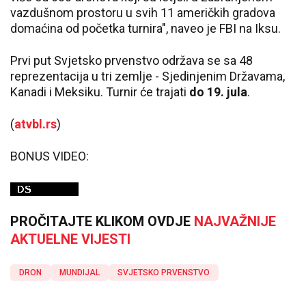
vazdušnom prostoru u svih 11 američkih gradova
domaćina od početka turnira", naveo je FBI na Iksu.
Prvi put Svjetsko prvenstvo održava se sa 48
reprezentacija u tri zemlje - Sjedinjenim Državama,
Kanadi i Meksiku. Turnir će trajati
do 19. jula
.
(
atvbl.rs
)
BONUS VIDEO:
PROČITAJTE KLIKOM OVDJE
NAJVAŽNIJE
AKTUELNE VIJESTI
DRON
MUNDIJAL
SVJETSKO PRVENSTVO