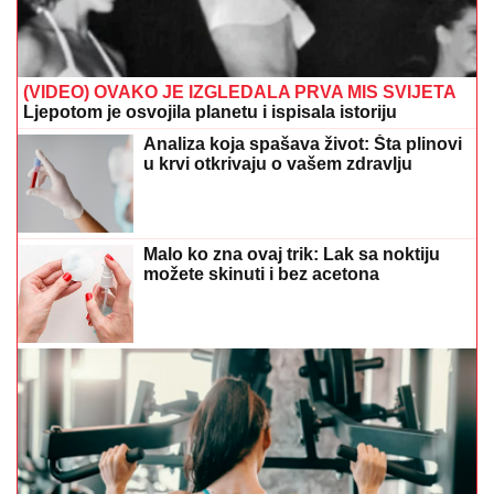
Četiri horoskopska znaka u kojima se rađaju najbolji
sportisti
Recept za NAJKREMASTIJI ČIZKEJK
SA KUPINAMA: Ima ukus kao iz
poslastičarnice, a pravi se kod kuće za
tili čas
Ovo povrće sadrži čak 96 posto vode i
idealno je za ljetne vrućine