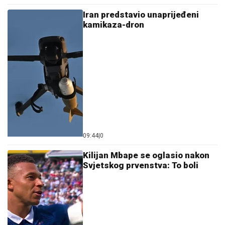
Iran predstavio unaprijeđeni
kamikaza-dron
09:44
|
0
Kilijan Mbape se oglasio nakon
Svjetskog prvenstva: To boli