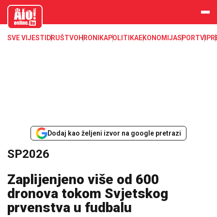
aloonline.b
a
SVE VIJESTI
DRUŠTVO
HRONIKA
POLITIKA
EKONOMIJA
SPORT
VIP
R
Dodaj kao željeni izvor na google pretrazi
SP2026
Zaplijenjeno više od 600
dronova tokom Svjetskog
prvenstva u fudbalu