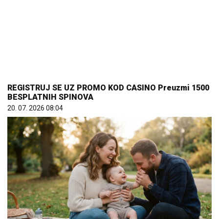
20. 07. 2026 08:04
Šta dete nasleđuje od oca, a šta od majke? Sve što
treba da znate o genetici
05. 08. 2026 06:45