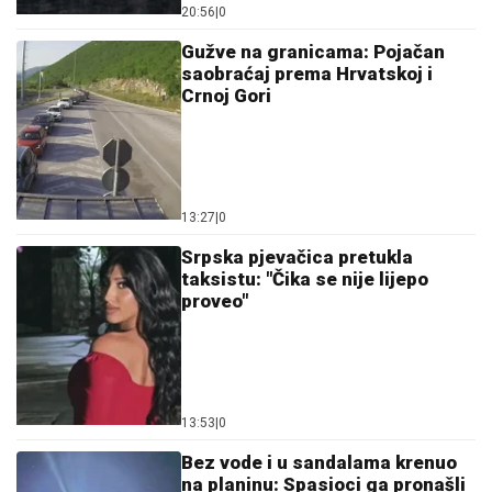
13:53
|
0
Bez vode i u sandalama krenuo
na planinu: Spasioci ga pronašli
nakon višesatne potrage (FOTO)
12:30
|
0
Malo ko zna čemu služi rupa na
varjači: Kada saznate,
koristićete je drugačije!
11:59
|
0