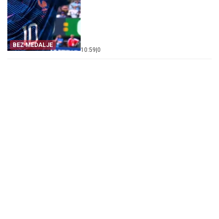
BEZ MEDALJE
10:59
|
0
Evo u kojim banjama važi vaučer od 10.000 dinara -
kompletan spisak destinacija u Srbiji