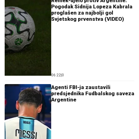
10:45
|
0
FIFA objavila idealnih 11
Mundijala