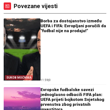
Povezane vijesti
Borba za dostojanstvo između
UEFA i FIFA: Evropljani poručili da
"fudbal nije na prodaju!"
SUKOB MOĆNIKA
11:59
|
0
Evropske fudbalske savezi
jednoglasno odbacili FIFA plan:
UEFA prijeti bojkotom Svjetskog
prvenstva zbog privatnih
investitora