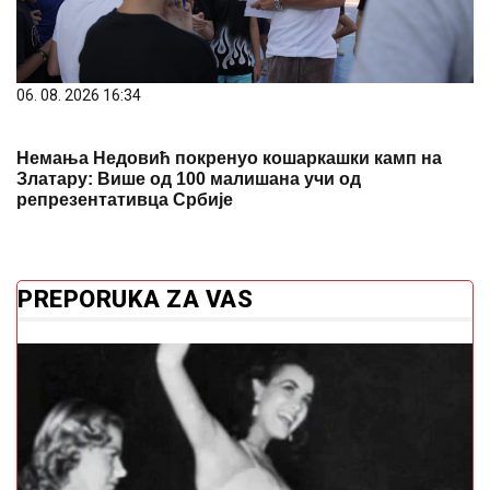
(VIDEO) OVAKO JE IZGLEDALA PRVA MIS SVIJETA
Ljepotom je osvojila planetu i ispisala istoriju
Analiza koja spašava život: Šta plinovi
u krvi otkrivaju o vašem zdravlju
Malo ko zna ovaj trik: Lak sa noktiju
možete skinuti i bez acetona