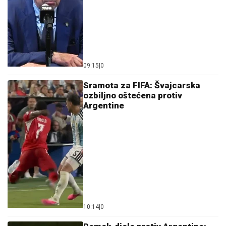
10:14
|
0
Remek-djelo protiv Argentine:
Pogodak Sidnija Lopeza Kabrala
proglašen za najbolji gol
Svjetskog prvenstva (VIDEO)
06:22
|
0
Agenti FBI-ja zaustavili
predsjednika Fudbalskog saveza
Argentine