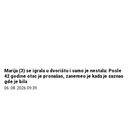
Marija (3) se igrala u dvorištu i samo je nestala: Posle
42 godine otac je pronašao, zanemeo je kada je saznao
gde je bila
06. 08. 2026 09:39
REGISTRUJ SE UZ PROMO KOD CASINO Preuzmi 1500
BESPLATNIH SPINOVA