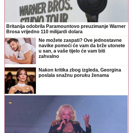
"Nisi bio na njenom koncertu AKO NIJE PALA" Lepa
Brena pala na koncertu u Budvi nakon kultnog
zamaha nogom
Jedna banana dnevno može napraviti
veliku razliku: Evo zašto je
nutricionisti preporučuju gotovo
svima
Nije radoznalost: Psiholozi otkrivaju
zašto stariji ljudi stalno gledaju kroz
prozor