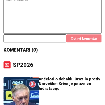
Norveške: Kriva je pauza za
hidrataciju
09:15
|
0
Sramota za FIFA: Švajcarska
ozbiljno oštećena protiv
Argentine