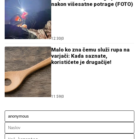
Ostavi komentar
KOMENTARI (0)
SP2026
Anćeloti o debaklu Brazila protiv