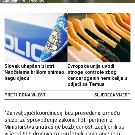
Aloonline.ba | Pixabay
Slovak uhapšen u Istri:
Evropska unija uvodi
Naočalama krišom snimao
stroge kontrole zbog
nagu djecu
kancerogenih hemikalija u
odjeći sa Temua
PRETHODNA VIJEST
SLJEDEĆA VIJEST
"Zahvaljujući koordinaciji bez presedana između
službi za sprovođenje zakona, FBI i partneri iz
Ministarstva unutrašnje bezbjednosti zaplijenili su
više od 600 dronova koji su letjeli u zabranjenom