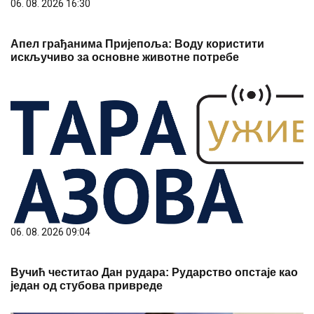
Вучић честитао Дан рудара: Рударство опстаје као
један од стубова привреде
06. 08. 2026 17:13
ЂЕДОВИЋ ХАНДАНОВИЋ У БОРУ: РУДАРСТВО ЈЕ
ПОКРЕТАЧ РАЗВОЈА ИСТОЧНЕ СРБИЈЕ