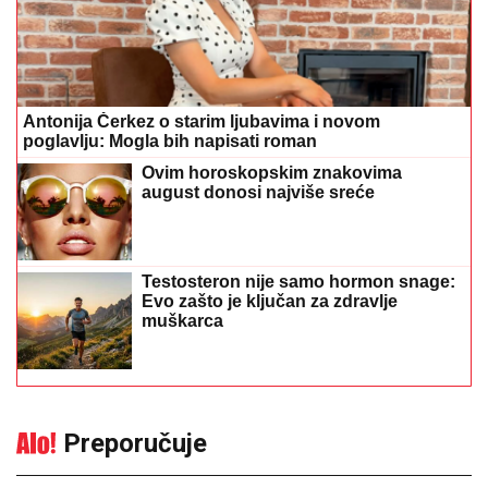
Preporučuje
Izazvali požar u apartmanu, pa
nastavili da uživaju: Vlasnik traži
400.000 evra odštete
21:54
|
0
Tragedija u Srbiji: Muškarac
umro posle uboda stršljena