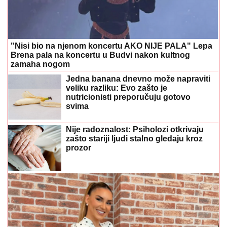
Antonija Čerkez o starim ljubavima i novom
poglavlju: Mogla bih napisati roman
Ovim horoskopskim znakovima
august donosi najviše sreće
Testosteron nije samo hormon snage:
Evo zašto je ključan za zdravlje
muškarca