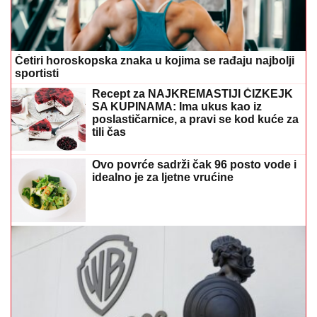
Britanija odobrila Paramountovo preuzimanje Warner
Brosa vrijedno 110 milijardi dolara
Ne možete zaspati? Ove jednostavne
navike pomoći će vam da brže utonete
u san, a vaše tijelo će vam biti
zahvalno
Nakon kritika zbog izgleda, Georgina
poslala snažnu poruku ženama