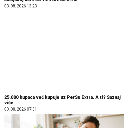
25.000 kupaca već kupuje uz PerSu Extra. A ti? Saznaj
više
03. 08. 2026 07:31
Da li je genetika zaslužna za rađanje blizanaca? Istina o
naslednim faktorima i blizanačkoj trudnoći
06. 08. 2026 06:38