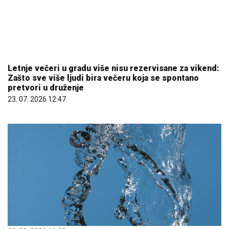
06. 08. 2026 16:30
Апел грађанима Пријепоља: Воду користити
искључиво за основне животне потребе
06. 08. 2026 09:04