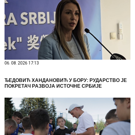
06. 08. 2026 16:34
Немања Недовић покренуо кошаркашки камп на
Златару: Више од 100 малишана учи од
репрезентативца Србије
PREPORUKA ZA VAS