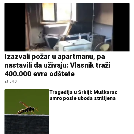
20:56
|
0
Gužve na granicama: Pojačan
saobraćaj prema Hrvatskoj i
Crnoj Gori
13:27
|
0
Srpska pjevačica pretukla
taksistu: "Čika se nije lijepo
proveo"