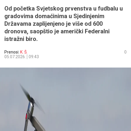
Od početka Svjetskog prvenstva u fudbalu u
gradovima domaćinima u Sjedinjenim
Državama zaplijenjeno je više od 600
dronova, saopštio je američki Federalni
istražni biro.
Prenosi:
K. Š.
0
05.07.2026.
09:43