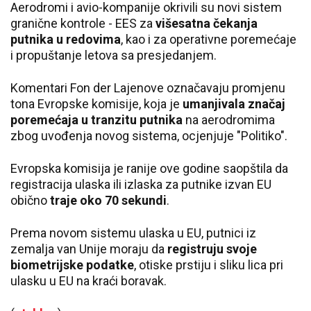
Aerodromi i avio-kompanije okrivili su novi sistem
granične kontrole - EES za
višesatna čekanja
putnika u redovima
, kao i za operativne poremećaje
i propuštanje letova sa presjedanjem.
Komentari Fon der Lajenove označavaju promjenu
tona Evropske komisije, koja je
umanjivala značaj
poremećaja u tranzitu putnika
na aerodromima
zbog uvođenja novog sistema, ocjenjuje "Politiko".
Evropska komisija je ranije ove godine saopštila da
registracija ulaska ili izlaska za putnike izvan EU
obično
traje oko 70 sekundi
.
Prema novom sistemu ulaska u EU, putnici iz
zemalja van Unije moraju da
registruju svoje
biometrijske podatke
, otiske prstiju i sliku lica pri
ulasku u EU na kraći boravak.