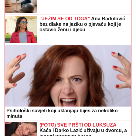
"JEŽIM SE OD TOGA"
Ana Radulović
bez dlake na jeziku o pjevaču koji je
ostavio ženu i djecu
Psihološki savjeti koji uklanjaju bijes za nekoliko
minuta
(FOTO) SVE PRŠTI OD LUKSUZA
Kaća i Darko Lazić uživaju u dvorcu, a
ispred ogroman bazen