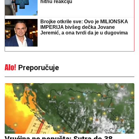
hitnu reakciju
Brojke otkrile sve: Ovo je MILIONSKA
IMPERIJA bivšeg dečka Jovane
Jeremić, a ona tvrdi da je u dugovima
Preporučuje
Vrućina ne popušta: Sutra do 38