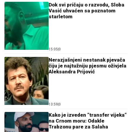
Dok svi pričaju o razvodu, Sloba
Vasić uhvaćen sa poznatom
starletom
15:05
|
0
Nerazjašnjeni nestanak pjevača
čiju je najtužniju pjesmu oživjela
Aleksandra Prijović
13:59
|
0
Kako je izveden “transfer vijeka”
na Crnom moru: Odakle
Trabzonu pare za Salaha