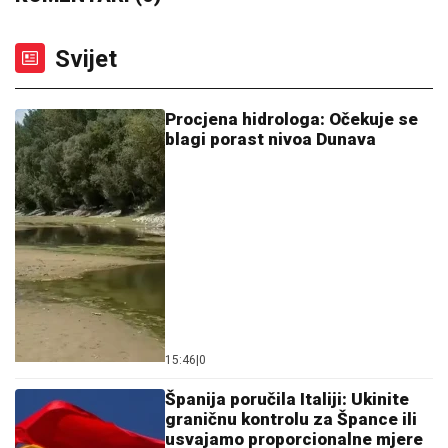
Svijet
Procjena hidrologa: Očekuje se
blagi porast nivoa Dunava
15:46
|
0
Španija poručila Italiji: Ukinite
graničnu kontrolu za Špance ili
usvajamo proporcionalne mjere