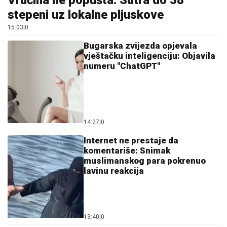
stepeni uz lokalne pljuskove
15:03
|
0
Bugarska zvijezda opjevala
vještačku inteligenciju: Objavila
numeru "ChatGPT"
14:27
|
0
Internet ne prestaje da
komentariše: Snimak
muslimanskog para pokrenuo
lavinu reakcija
13:40
|
0