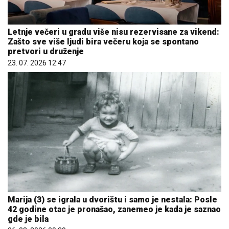
Letnje večeri u gradu više nisu rezervisane za vikend:
Zašto sve više ljudi bira večeru koja se spontano
pretvori u druženje
23. 07. 2026 12:47
Marija (3) se igrala u dvorištu i samo je nestala: Posle
42 godine otac je pronašao, zanemeo je kada je saznao
gde je bila