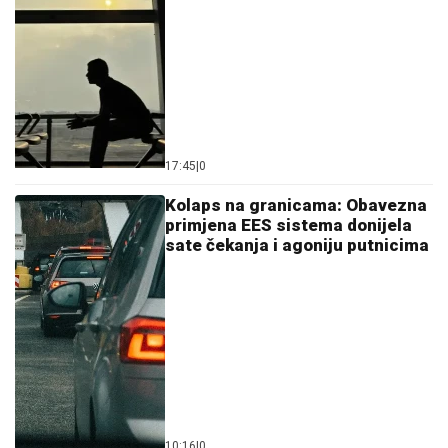
17:45
|
0
Kolaps na granicama: Obavezna
primjena EES sistema donijela
sate čekanja i agoniju putnicima
10:16
|
0