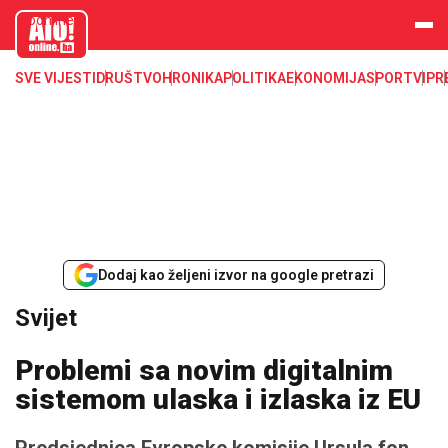
aloonline.b
a
SVE VIJESTI
DRUŠTVO
HRONIKA
POLITIKA
EKONOMIJA
SPORT
VIP
R
Dodaj kao željeni izvor na google pretrazi
Svijet
Problemi sa novim digitalnim
sistemom ulaska i izlaska iz EU