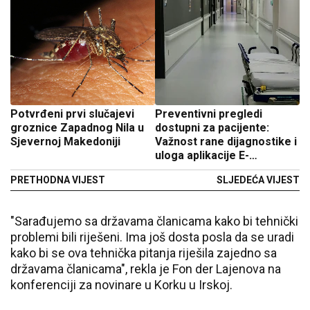
Potvrđeni prvi slučajevi
Preventivni pregledi
groznice Zapadnog Nila u
dostupni za pacijente:
Sjevernoj Makedoniji
Važnost rane dijagnostike i
uloga aplikacije E-
prevencija
PRETHODNA VIJEST
SLJEDEĆA VIJEST
"Sarađujemo sa državama članicama kako bi tehnički
problemi bili riješeni. Ima još dosta posla da se uradi
kako bi se ova tehnička pitanja riješila zajedno sa
državama članicama", rekla je Fon der Lajenova na
konferenciji za novinare u Korku u Irskoj.