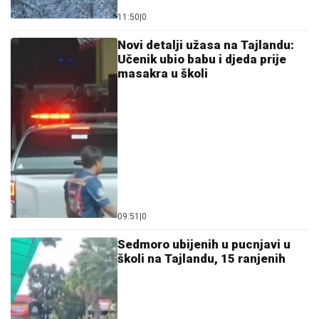
11:50
|
0
Novi detalji užasa na Tajlandu:
Učenik ubio babu i djeda prije
masakra u školi
09:51
|
0
Sedmoro ubijenih u pucnjavi u
školi na Tajlandu, 15 ranjenih