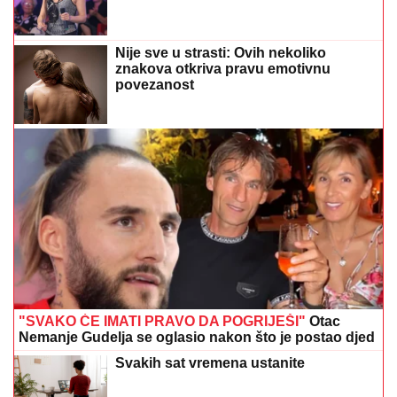
Nije sve u strasti: Ovih nekoliko
znakova otkriva pravu emotivnu
povezanost
"SVAKO ĆE IMATI PRAVO DA POGRIJEŠI"
Otac
Nemanje Gudelja se oglasio nakon što je postao djed
Svakih sat vremena ustanite