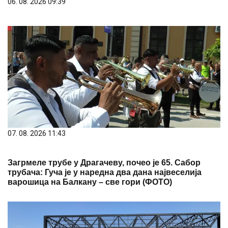
06. 08. 2026 09:39
07. 08. 2026 11:43
Загрмеле трубе у Драгачеву, почео је 65. Сабор
трубача: Гуча је у наредна два дана највеселија
варошица на Балкану – све гори (ФОТО)