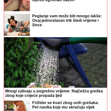
Peglanje vam može biti mnogo lakše:
Ovaj jednostavan trik štedi vrijeme i
živce
Mnogi zalivaju u pogrešno vrijeme: Najčešća greška
zbog koje cvijeće propada ljeti
Frižider se kvari zbog ovih grešaka:
Pet navika koje mu skraćuju vijek