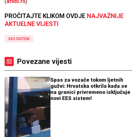
(
atvbl.rs
)
PROČITAJTE KLIKOM OVDJE
NAJVAŽNIJE
AKTUELNE VIJESTI
EES SISTEM
Povezane vijesti
Spas za vozače tokom ljetnih
gužvi: Hrvatska otkrila kada se
na granici privremeno isključuje
novi EES sistem!