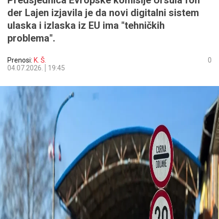
Predsjednica Evropske komisije Ursula fon
der Lajen izjavila je da novi digitalni sistem
ulaska i izlaska iz EU ima "tehničkih
problema".
Prenosi:
K. Š.
0
04.07.2026.
19:45