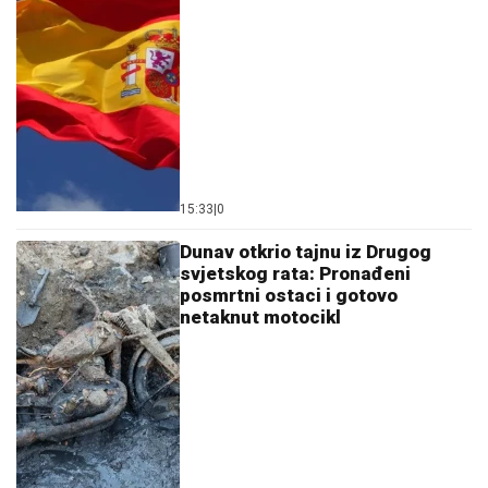
15:33
|
0
Dunav otkrio tajnu iz Drugog
svjetskog rata: Pronađeni
posmrtni ostaci i gotovo
netaknut motocikl