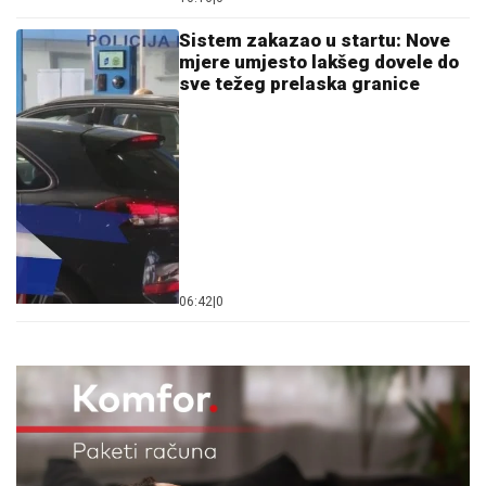
Sistem zakazao u startu: Nove
mjere umjesto lakšeg dovele do
sve težeg prelaska granice
06:42
|
0