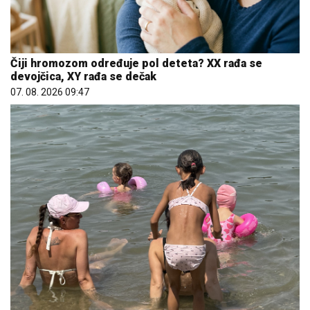
Čiji hromozom određuje pol deteta? XX rađa se
devojčica, XY rađa se dečak
07. 08. 2026 09:47