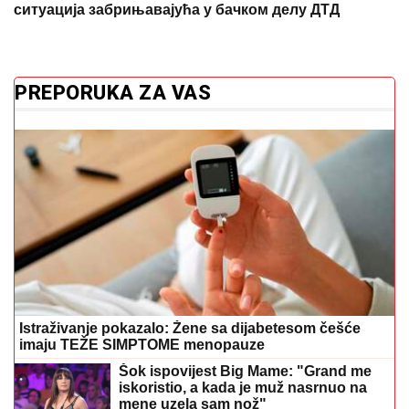
ситуација забрињавајућа у бачком делу ДТД
PREPORUKA ZA VAS
Istraživanje pokazalo: Žene sa dijabetesom češće
imaju TEŽE SIMPTOME menopauze
Šok ispovijest Big Mame: "Grand me
iskoristio, a kada je muž nasrnuo na
mene uzela sam nož"