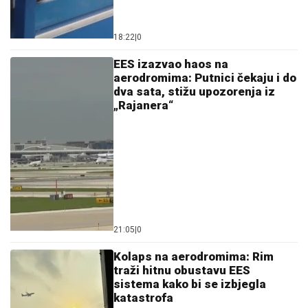
18:22
|
0
EES izazvao haos na
aerodromima: Putnici čekaju i do
dva sata, stižu upozorenja iz
„Rajanera“
21:05
|
0
Kolaps na aerodromima: Rim
traži hitnu obustavu EES
sistema kako bi se izbjegla
katastrofa