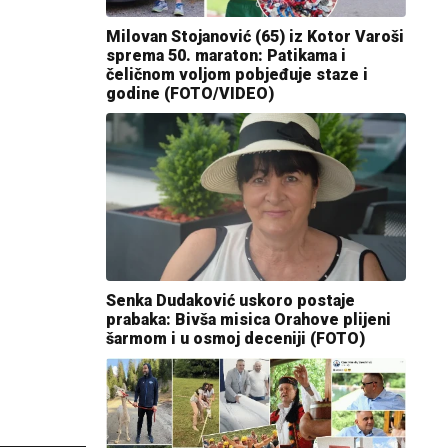
Milovan Stojanović (65) iz Kotor Varoši
sprema 50. maraton: Patikama i
čeličnom voljom pobjeđuje staze i
godine (FOTO/VIDEO)
Senka Dudaković uskoro postaje
prabaka: Bivša misica Orahove plijeni
šarmom i u osmoj deceniji (FOTO)