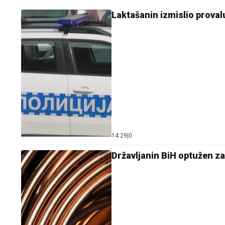
Laktašanin izmislio proval
14:29
|
0
Državljanin BiH optužen z