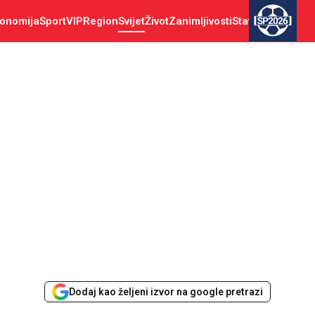
onomija
Sport
VIP
Region
Svijet
Život
Zanimljivosti
Stav
SP2026
Dodaj kao željeni izvor na google pretrazi