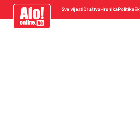
aloonline.ba
Sve vijesti
Društvo
Hronika
Politika
Ek