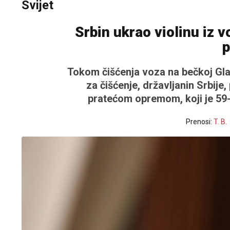
Svijet
Srbin ukrao violinu iz 
p
Tokom čišćenja voza na bečkoj Glav
za čišćenje, državljanin Srbij
pratećom opremom, koji je 59-g
Prenosi:
T. B.