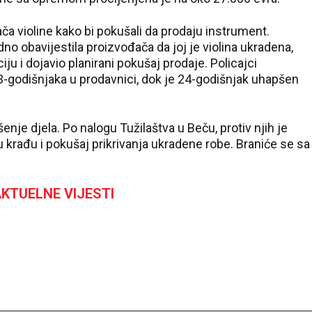
ača violine kako bi pokušali da prodaju instrument.
o obavijestila proizvođača da joj je violina ukradena,
ju i dojavio planirani pokušaj prodaje. Policajci
23-godišnjaka u prodavnici, dok je 24-godišnjak uhapšen
nje djela. Po nalogu Tužilaštva u Beču, protiv njih je
krađu i pokušaj prikrivanja ukradene robe. Braniće se sa
KTUELNE VIJESTI