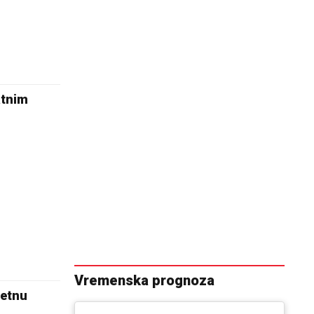
atnim
Vremenska prognoza
ćetnu