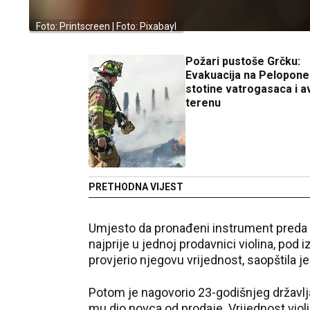
Foto: Printscreen | Foto: PixabayI
Požari pustoše Grčku:
Evakuacija na Pelopone
stotine vatrogasaca i a
terenu
PRETHODNA VIJEST
Umjesto da pronađeni instrument preda n
najprije u jednoj prodavnici violina, pod 
provjerio njegovu vrijednost, saopštila je
Potom je nagovorio 23-godišnjeg državlj
mu dio novca od prodaje. Vrijednost vio