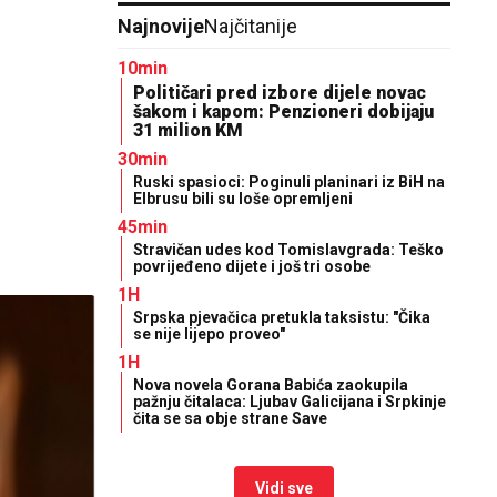
Najnovije
Najčitanije
10min
Političari pred izbore dijele novac
šakom i kapom: Penzioneri dobijaju
31 milion KM
30min
Ruski spasioci: Poginuli planinari iz BiH na
Elbrusu bili su loše opremljeni
45min
Stravičan udes kod Tomislavgrada: Teško
povrijeđeno dijete i još tri osobe
1H
Srpska pjevačica pretukla taksistu: "Čika
se nije lijepo proveo"
1H
Nova novela Gorana Babića zaokupila
pažnju čitalaca: Ljubav Galicijana i Srpkinje
čita se sa obje strane Save
Vidi sve