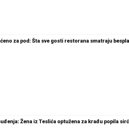
šćeno za pod: Šta sve gosti restorana smatraju bespl
 suđenja: Žena iz Teslića optužena za krađu popila sir