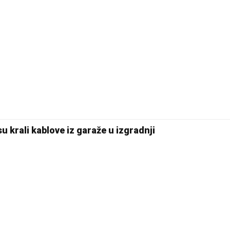
30 °C
Pale
u krali kablove iz garaže u izgradnji