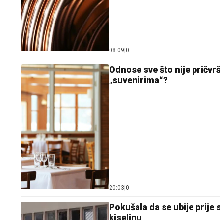
08:09
|
0
Odnose sve što nije pričvr
„suvenirima“?
20:03
|
0
Pokušala da se ubije prije
kiselinu