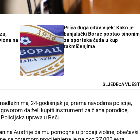
Priča duga čitav vijek: Kako je
zu,
banjalučki Borac postao sinonim
viona na
za sportska čuda u kup
takmičenjima
SLJEDEĆA VIJEST
adležnima, 24-godišnjak je, prema navodima policije,
izgovorom da želi kupiti instrument za člana porodice,
 Policijska uprava u Beču.
anina Austrije da mu pomogne u prodaji violine, obećavši
line sa opremom procijenjena je na oko 27.000 evra.