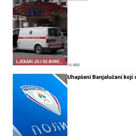
LJEKARI JOJ SE BORE
16:48
|
0
ZA ŽIVOT
Uhapšeni Banjalučani koji s