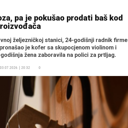
voza, pa je pokušao prodati baš kod
roizvođača
noj željezničkoj stanici, 24-godišnji radnik firme
e, pronašao je kofer sa skupocjenom violinom i
odišnja žena zaboravila na polici za prtljag.
03.07.2026.
20:32
0