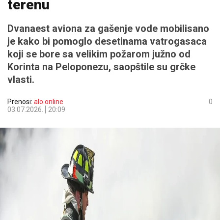
terenu
Dvanaest aviona za gašenje vode mobilisano
je kako bi pomoglo desetinama vatrogasaca
koji se bore sa velikim požarom južno od
Korinta na Peloponezu, saopštile su grčke
vlasti.
Prenosi:
alo.online
0
03.07.2026.
20:09