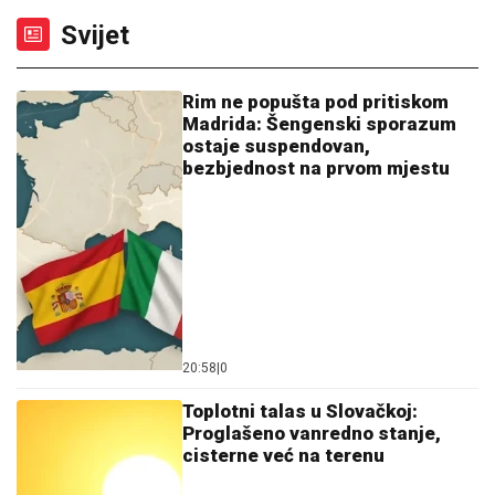
Svijet
Rim ne popušta pod pritiskom
Madrida: Šengenski sporazum
ostaje suspendovan,
bezbjednost na prvom mjestu
20:58
|
0
Toplotni talas u Slovačkoj:
Proglašeno vanredno stanje,
cisterne već na terenu