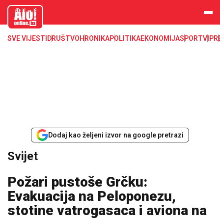
aloonline.b
a
SVE VIJESTI
DRUŠTVO
HRONIKA
POLITIKA
EKONOMIJA
SPORT
VIP
R
Dodaj kao željeni izvor na google pretrazi
Svijet
Požari pustoše Grčku:
Evakuacija na Peloponezu,
stotine vatrogasaca i aviona na