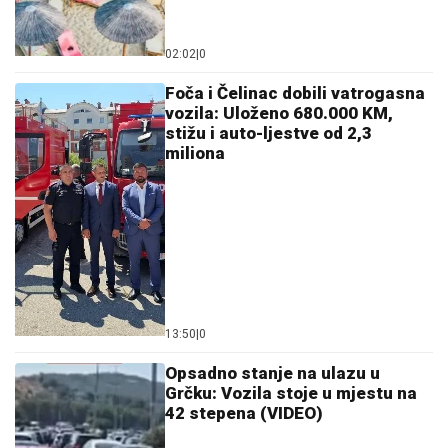
02:02
|
0
Foča i Čelinac dobili vatrogasna
vozila: Uloženo 680.000 KM,
stižu i auto-ljestve od 2,3
miliona
13:50
|
0
Opsadno stanje na ulazu u
Grčku: Vozila stoje u mjestu na
42 stepena (VIDEO)