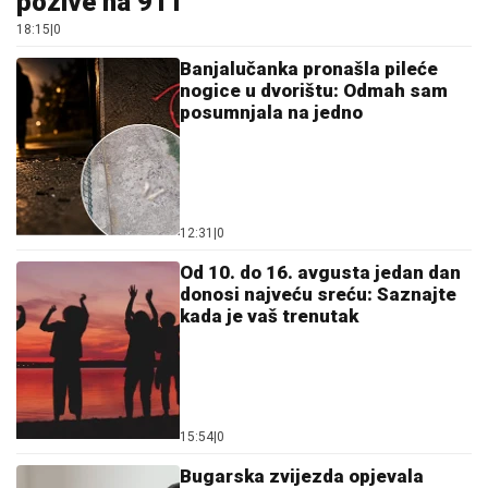
pozive na 911
18:15
|
0
Banjalučanka pronašla pileće
nogice u dvorištu: Odmah sam
posumnjala na jedno
12:31
|
0
Od 10. do 16. avgusta jedan dan
donosi najveću sreću: Saznajte
kada je vaš trenutak
15:54
|
0
Bugarska zvijezda opjevala