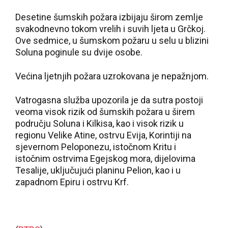
Desetine šumskih požara izbijaju širom zemlje
svakodnevno tokom vrelih i suvih ljeta u Grčkoj.
Ove sedmice, u šumskom požaru u selu u blizini
Soluna poginule su dvije osobe.
Većina ljetnjih požara uzrokovana je nepažnjom.
Vatrogasna služba upozorila je da sutra postoji
veoma visok rizik od šumskih požara u širem
području Soluna i Kilkisa, kao i visok rizik u
regionu Velike Atine, ostrvu Evija, Korintiji na
sjevernom Peloponezu, istočnom Kritu i
istočnim ostrvima Egejskog mora, dijelovima
Tesalije, uključujući planinu Pelion, kao i u
zapadnom Epiru i ostrvu Krf.