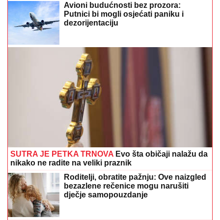
Avioni budućnosti bez prozora:
Putnici bi mogli osjećati paniku i
dezorijentaciju
SUTRA JE PETKA TRNOVA
Evo šta običaji nalažu da
nikako ne radite na veliki praznik
Roditelji, obratite pažnju: Ove naizgled
bezazlene rečenice mogu narušiti
dječje samopouzdanje