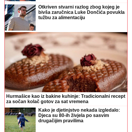
Otkriven stvarni razlog zbog kojeg je
bivša zaručnica Luke Dončića povukla
tužbu za alimentaciju
Hurmašice kao iz bakine kuhinje: Tradicionalni recept
za sočan kolač gotov za sat vremena
Kako je djetinjstvo nekada izgledalo:
Djeca su 80-ih živjela po sasvim
drugačijim pravilima