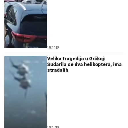
18:11
|
0
Velika tragedija u Grčkoj:
Sudarila se dva helikoptera, ima
stradalih
19:17
|
0