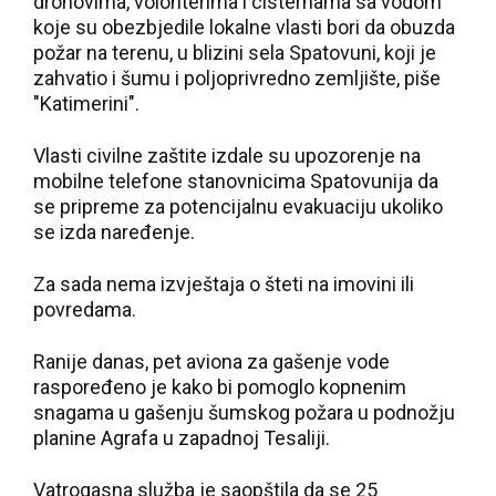
dronovima, volonterima i cisternama sa vodom
koje su obezbjedile lokalne vlasti bori da obuzda
požar na terenu, u blizini sela Spatovuni, koji je
zahvatio i šumu i poljoprivredno zemljište, piše
"Katimerini".
Vlasti civilne zaštite izdale su upozorenje na
mobilne telefone stanovnicima Spatovunija da
se pripreme za potencijalnu evakuaciju ukoliko
se izda naređenje.
Za sada nema izvještaja o šteti na imovini ili
povredama.
Ranije danas, pet aviona za gašenje vode
raspoređeno je kako bi pomoglo kopnenim
snagama u gašenju šumskog požara u podnožju
planine Agrafa u zapadnoj Tesaliji.
Vatrogasna služba je saopštila da se 25