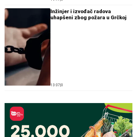
Inžinjer i izvođač radova
uhapšeni zbog požara u Grčkoj
13:07
|
0