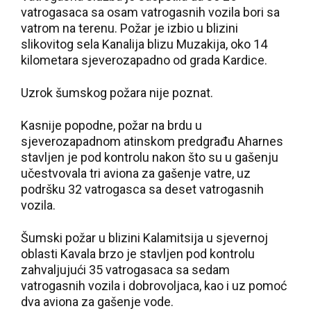
vatrogasaca sa osam vatrogasnih vozila bori sa
vatrom na terenu. Požar je izbio u blizini
slikovitog sela Kanalija blizu Muzakija, oko 14
kilometara sjeverozapadno od grada Kardice.
Uzrok šumskog požara nije poznat.
Kasnije popodne, požar na brdu u
sjeverozapadnom atinskom predgrađu Aharnes
stavljen je pod kontrolu nakon što su u gašenju
učestvovala tri aviona za gašenje vatre, uz
podršku 32 vatrogasca sa deset vatrogasnih
vozila.
Šumski požar u blizini Kalamitsija u sjevernoj
oblasti Kavala brzo je stavljen pod kontrolu
zahvaljujući 35 vatrogasaca sa sedam
vatrogasnih vozila i dobrovoljaca, kao i uz pomoć
dva aviona za gašenje vode.