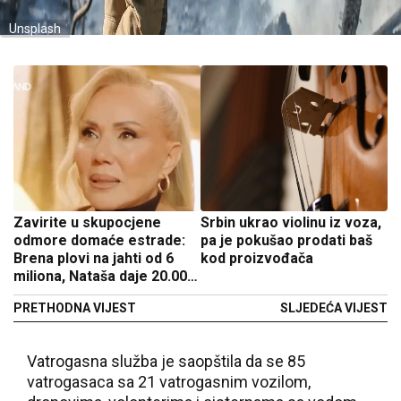
Unsplash
Zavirite u skupocjene
Srbin ukrao violinu iz voza,
odmore domaće estrade:
pa je pokušao prodati baš
Brena plovi na jahti od 6
kod proizvođača
miliona, Nataša daje 20.000
za rođendan
PRETHODNA VIJEST
SLJEDEĆA VIJEST
Vatrogasna služba je saopštila da se 85
vatrogasaca sa 21 vatrogasnim vozilom,