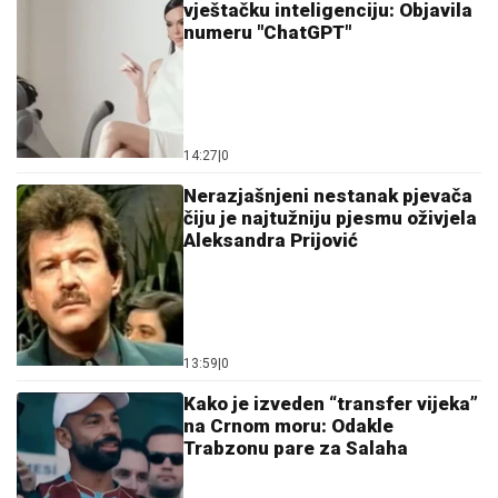
vještačku inteligenciju: Objavila
numeru "ChatGPT"
14:27
|
0
Nerazjašnjeni nestanak pjevača
čiju je najtužniju pjesmu oživjela
Aleksandra Prijović
13:59
|
0
Kako je izveden “transfer vijeka”
na Crnom moru: Odakle
Trabzonu pare za Salaha