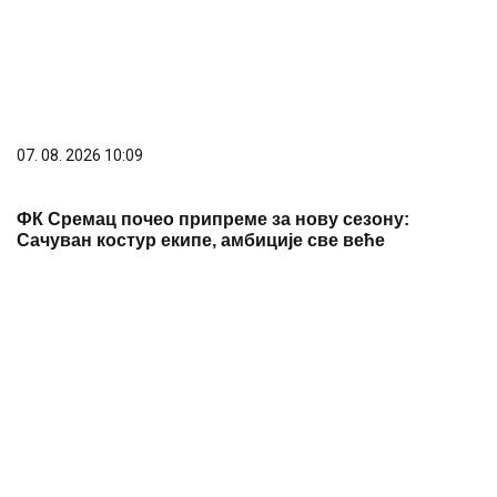
07. 08. 2026 10:09
ФК Сремац почео припреме за нову сезону:
Сачуван костур екипе, амбиције све веће