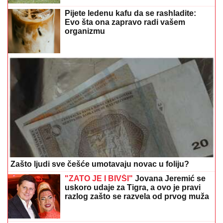
Pijete ledenu kafu da se rashladite:
Evo šta ona zapravo radi vašem
organizmu
Zašto ljudi sve češće umotavaju novac u foliju?
"ZATO JE I BIVŠI"
Jovana Jeremić se
uskoro udaje za Tigra, a ovo je pravi
razlog zašto se razvela od prvog muža