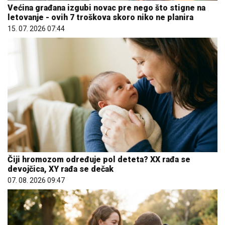
Većina građana izgubi novac pre nego što stigne na
letovanje - ovih 7 troškova skoro niko ne planira
15. 07. 2026 07:44
Čiji hromozom određuje pol deteta? XX rađa se
devojčica, XY rađa se dečak
07. 08. 2026 09:47