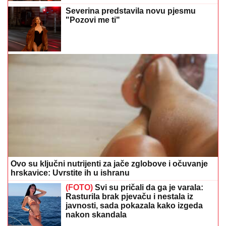
Severina predstavila novu pjesmu
"Pozovi me ti"
Ovo su ključni nutrijenti za jače zglobove i očuvanje
hrskavice: Uvrstite ih u ishranu
(FOTO)
Svi su pričali da ga je varala:
Rasturila brak pjevaču i nestala iz
javnosti, sada pokazala kako izgeda
nakon skandala