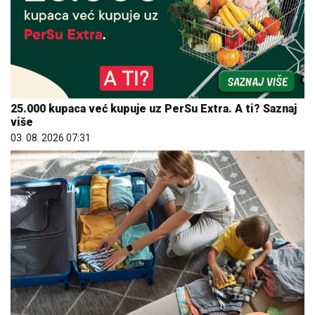
25.000 kupaca već kupuje uz PerSu Extra. A ti? Saznaj
više
03. 08. 2026 07:31