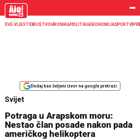
aloonline.b
a
SVE VIJESTI
DRUŠTVO
HRONIKA
POLITIKA
EKONOMIJA
SPORT
VIP
R
Dodaj kao željeni izvor na google pretrazi
Svijet
Potraga u Arapskom moru:
Nestao član posade nakon pada
američkog helikoptera