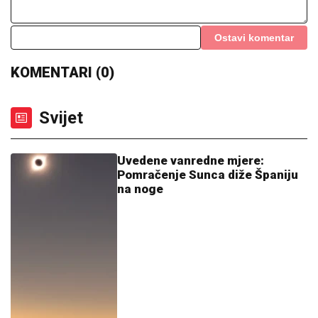
Svijet
Uvedene vanredne mjere:
Pomračenje Sunca diže Španiju
na noge
08:09
|
0
Tajvan se priprema za mogući
kineski napad, namjerno
usporavaju internet