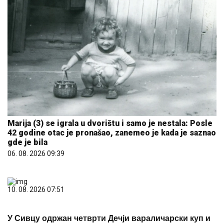
Marija (3) se igrala u dvorištu i samo je nestala: Posle
42 godine otac je pronašao, zanemeo je kada je saznao
gde je bila
06. 08. 2026 09:39
10. 08. 2026 07:51
У Сивцу одржан четврти Дечји вараличарски куп и
други Меморијал "Страхиња Козић"