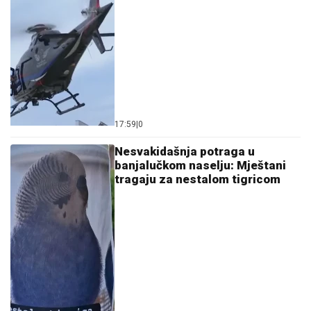
17:59
|
0
Nesvakidašnja potraga u
banjalučkom naselju: Mještani
tragaju za nestalom tigricom