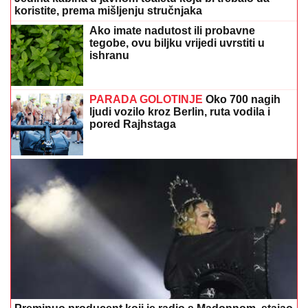
PARADA GOLOTINJE
Oko 700 nagih
ljudi vozilo kroz Berlin, ruta vodila i
pored Rajhstaga
Preminuo producent koji je radio s Madonnom, stajao
je iza nekih od njenih najvećih hitova
Vježbe za lijepe i zategnute noge: Ovo
radite nekoliko minuta i imaćete listove
kao gazela