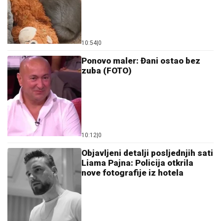
Ponovo maler: Đani ostao bez
zuba (FOTO)
10:12
|
0
Objavljeni detalji posljednjih sati
Liama Pajna: Policija otkrila
nove fotografije iz hotela
08:55
|
0
Evo zašto Dušan Vlahović još
nema klub