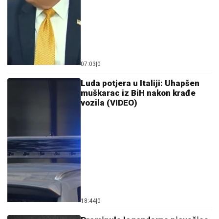
07:03
|
0
Luda potjera u Italiji: Uhapšen
muškarac iz BiH nakon krađe
vozila (VIDEO)
18:44
|
0
Preminula legendarna pjevačica
romske muzike