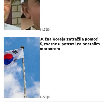
11:56
|
0
Južna Koreja zatražila pomoć
Sjeverne u potrazi za nestalim
mornarom
15:28
|
0