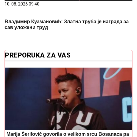
PREPORUKA ZA VAS
Marija Šerifović govorila o velikom srcu Bosanaca pa
poručila: Jednom će mi neko j**ati mater, ali...
“Nexus“ spojio generacije: Završeno
14. izdanje Freshwave festivala