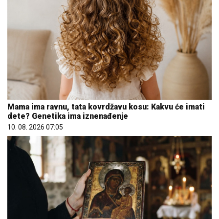
Mama ima ravnu, tata kovrdžavu kosu: Kakvu će imati
dete? Genetika ima iznenađenje
10. 08. 2026 07:05