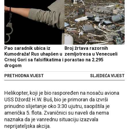
Pao saradnik ubica iz
Broj žrtava razornih
Kumodraža! Rus uhapšen u
zemljotresa u Venecueli
Crnoj Gori sa falsifikatima i
porastao na 2.295
drogom
PRETHODNA VIJEST
SLJEDEĆA VIJEST
Helikopter, koji je bio raspoređen na nosaču aviona
USS Džordž H.W. Buš, bio je primoran da izvrši
prinudno slijetanje oko 3:30 ujutru, saopštila je
američka 5. flota. Zvaničnici su naveli da nema
naznaka da je vanrednu situaciju izazvala
neprijateljska akcija.