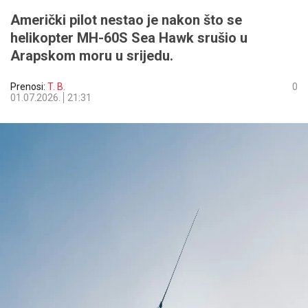
Američki pilot nestao je nakon što se
helikopter MH-60S Sea Hawk srušio u
Arapskom moru u srijedu.
Prenosi:
T. B.
0
01.07.2026.
21:31