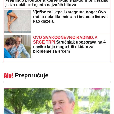
OVO SVAKODNEVNO RADIMO, A
SRCE TRPI
Stručnjak upozorava na 4
navike koje mogu biti okidač za
probleme sa srcem
Preporučuje
Pjevač doživio veliku porodičnu