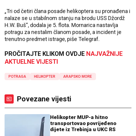
„Tri od četiri člana posade helikoptera su pronađena i
nalaze se u stabilnom stanju na brodu USS Džordž
H.W. Buš“, dodala je 5. flota. Mornarica nastavlja
potragu za nestalim članom posade, a incident je
trenutno predmet istrage, piše Telegraf.
PROČITAJTE KLIKOM OVDJE
NAJVAŽNIJE
AKTUELNE VIJESTI
POTRAGA
HELIKOPTER
ARAPSKO MORE
Povezane vijesti
Helikopter MUP-a hitno
transportovao povrijeđeno
dijete iz Trebinja u UKC RS