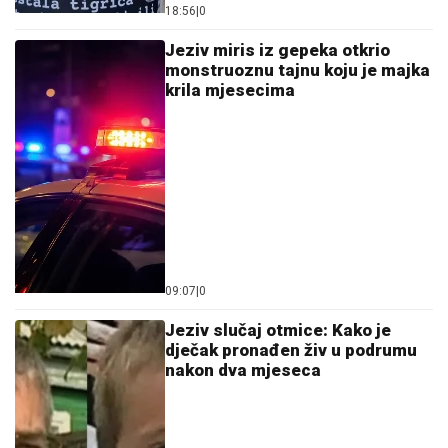
18:56
|
0
Jeziv miris iz gepeka otkrio
monstruoznu tajnu koju je majka
krila mjesecima
09:07
|
0
Jeziv slučaj otmice: Kako je
dječak pronađen živ u podrumu
nakon dva mjeseca