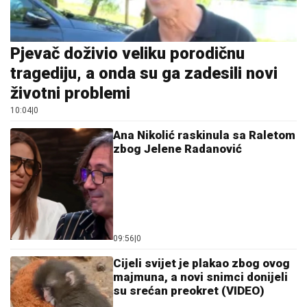
tragediju, a onda su ga zadesili novi
životni problemi
10:04
|
0
Ana Nikolić raskinula sa Raletom
zbog Jelene Radanović
09:56
|
0
Cijeli svijet je plakao zbog ovog
majmuna, a novi snimci donijeli
su srećan preokret (VIDEO)
10:54
|
0