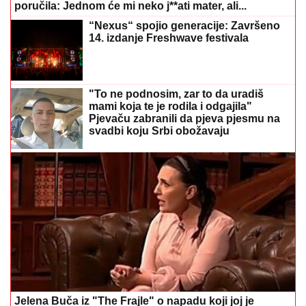
"To ne podnosim, zar to da uradiš
mami koja te je rodila i odgajila"
Pjevaču zabranili da pjeva pjesmu na
svadbi koju Srbi obožavaju
Jelena Buča iz "The Frajle" o napadu koji joj je
promijenio život: "Počela je borba za život"
Tri znaka ulaze u period kada novac
dolazi lakše nego ikad