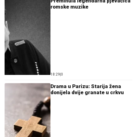
18:29
|
0
Drama u Parizu: Starija žena
donijela dvije granate u crkvu
18:14
|
0