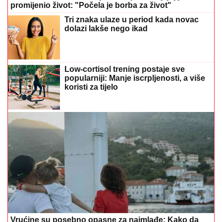
Low-cortisol trening postaje sve
popularniji: Manje iscrpljenosti, a više
koristi za tijelo
Vrućine su posebno opasne za najmlađe: Kako da
prepoznate znakove pregrijavanja kod djece
"IZDAO JE SVE ŠTO JE SVETO"
Ana
Nikolić raskinula sa Raletom zbog
Jelene Radanović