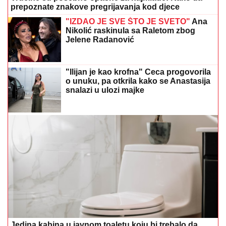
"Ilijan je kao krofna" Ceca progovorila
o unuku, pa otkrila kako se Anastasija
snalazi u ulozi majke
Jedina kabina u javnom toaletu koju bi trebalo da
koristite, prema mišljenju stručnjaka
Ako imate nadutost ili probavne
tegobe, ovu biljku vrijedi uvrstiti u
ishranu